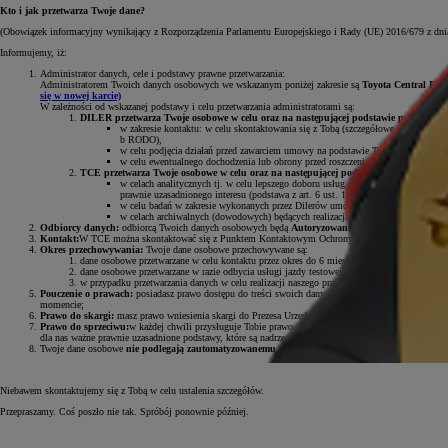
Kto i jak przetwarza Twoje dane?
(Obowiązek informacyjny wynikający z Rozporządzenia Parlamentu Europejskiego i Rady (UE) 2016/679 z dni
Informujemy, iż:
Administrator danych, cele i podstawy prawne przetwarzania:
Administratorem Twoich danych osobowych we wskazanym poniżej zakresie są
Toyota Central Euro
się w nowej karcie)
W zależności od wskazanej podstawy i celu przetwarzania administratorami są:
DILER przetwarza Twoje osobowe w celu oraz na następującej podstawie prawnej:
w zakresie kontaktu: w celu skontaktowania się z Tobą (szczegółowe dane Dilera w
b RODO),
w celu podjęcia działań przed zawarciem umowy na podstawie Twojego zainteresow
w celu ewentualnego dochodzenia lub obrony przed roszczeniami będącym realizacj
TCE przetwarza Twoje osobowe w celu oraz na następującej podstawie prawnej:
w celach analitycznych tj. w celu lepszego doboru usług do potrzeb klientów Toy
prawnie uzasadnionego interesu (podstawa z art. 6 ust. 1 lit. f RODO);
w celu badań w zakresie wykonanych przez Dilerów umów i usług w tym posprzedaż
w celach archiwalnych (dowodowych) będących realizacją naszego prawnie uzasadn
Odbiorcy danych:
odbiorcą Twoich danych osobowych będą
Autoryzowani Dilerzy Toyoty i Lexus
Kontakt:
W TCE można skontaktować się z Punktem Kontaktowym Ochrony Danych pod adresem e
Okres przechowywania:
Twoje dane osobowe przechowywane są:
dane osobowe przetwarzane w celu kontaktu przez okres do 6 miesięcy;
dane osobowe przetwarzane w razie odbycia usługi jazdy testowej będziemy przechowywać 
w przypadku przetwarzania danych w celu realizacji naszego prawnie uzasadnionego interesu
Pouczenie o prawach:
posiadasz prawo dostępu do treści swoich danych oraz prawo ich sprostowani
momencie;
Prawo do skargi:
masz prawo wniesienia skargi do Prezesa Urzędu Ochrony Danych Osobowych, gdy
Prawo do sprzeciwu:
w każdej chwili przysługuje Tobie prawo do wniesienia sprzeciwu wobec przet
dla nas ważne prawnie uzasadnione podstawy, które są nadrzędne wobec Twoich interesów, praw i wol
Twoje dane osobowe
nie podlegają zautomatyzowanemu podejmowaniu decyzji, w tym profilow
Niebawem skontaktujemy się z Tobą w celu ustalenia szczegółów.
Przepraszamy. Coś poszło nie tak. Spróbój ponownie później.