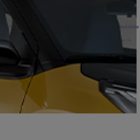
 sprawie swobodnego przepływu takich danych oraz uchylenia dyrektywy 95/46/WE (RODO))
xusa (Diler) – aktualizowane listy adresowe oraz dane kontaktowe są na stronie
www.toyota.pl
(otwiera
stawie Twojego zainteresowania ofertą na stronie internetowej TCE i Dilera (podstawa z art. 6 ust 1 lit.
 o klientach Toyota i Lexus, analizy finansowej TCE oraz sieci dilerskiej, będących realizacją naszego
 RODO);
er, firmy wspierające organizację i realizację wydarzeń, spółki z grupy TOYOTA;
końca okresu niezbędnego do ustalenia, dochodzenia lub obrony roszczeń.
zetwarzania danych, prawo wniesienia sprzeciwu wobec profilowania, prawo do cofnięcia zgody w dowolnym
rzać Twoje dane w tych celach, chyba że będziemy w stanie wykazać, że w stosunku do tych danych istnieją
złowieka.