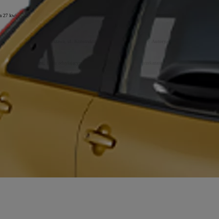
a 27 kwietnia 2016 r. w sprawie ochrony osób fizycznych w związku z przetwarzaniem danych osobowych i w
pe Sp. z o.o.
, 02-673 Warszawa, ul. Konstruktorska 5 (
TCE
) oraz wybrany
Autoryzowany Diler Toyoty i Le
idnieją na formularzu, linku odsyłającym do strony albo zostaną Tobie przekazane po skontaktowaniu się) na pod
ania ofertą Dilera (podstawa z art. 6 ust 1 lit. b RODO)
ą prawnie uzasadnionego interesu Dilera (podstawa z art. 6 ust. 1 lit. f RODO) (np. zapłata mandatu);
ota i Lexus, ogólnej optymalizacji produktów Toyota i Lexus, optymalizacji procesów obsługi, budowania wiedzy
nych, które odbywają się w związku z działaniem sieci dilerskiej) (podstawa z art. 6 ust. 1 lit. f RODO);
ionego interesu zabezpieczenia informacji na wypadek prawnej potrzeby wykazania faktów (art. 6 ust. 1 lit. f
a w Polsce (Dilerzy)
, firmy współpracujące w zakresie usług IT, usług marketingowych, badań rynku, call cent
-mail:
klient@toyota.pl
przez czas w jakim mogą ujawnić się roszczenia związane z usługą np. mandatem;
 - przez okres do czasu złożenia przez Ciebie sprzeciwu, z zastrzeżeniem konieczności przetwarzania danych do 
a, usunięcia, ograniczenia przetwarzania, prawo do przenoszenia danych, prawo wniesienia sprzeciwu wobec pr
 uznasz, iż przetwarzanie Twoich danych osobowych narusza przepisy RODO;
warzania Twoich danych na podstawie prawnie uzasadnionego interesu, opisanego powyżej. Przestaniemy przetwa
ności, lub dane będą nam niezbędne do ewentualnego ustalenia, dochodzenia lub obrony roszczeń;
aniu
związanym z automatycznym podejmowaniem decyzji tj. profilowaniu które odbywałoby się bez udziału c