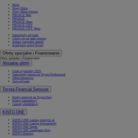
Hilux
Nowy Hilux
Nowy Hilux Electric
PROACE Max
PROACE
PROACE Verso
PROACE CITY
PROACE CITY Verso
Samochody używane
Umów się na jazdę testową
Zobacz wszystkie cenniki
Konfiguruj swoją Toyotę
Oferty specjalne i Finansowanie
Oferty specjalne i Finansowanie
Aktualne oferty
Finał wyprzedaży 2025
Samochody dostawcze Toyota Professional
Oferta biznesowa
Auta używane
Toyota Financial Services
Kredyt niższych rat Toyota Easy
Kredyt standardowy
Leasing standardowy
KINTO ONE
KINTO ONE Leasing niższych rat
KINTO ONE Leasing konsumencki
KINTO ONE Najem
KINTO ONE Zarządzanie flotą
KINTO Mobility