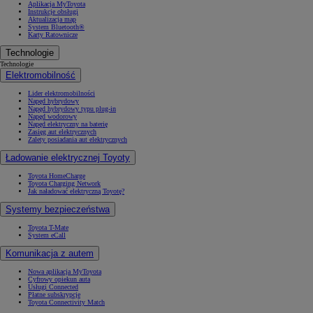
Aplikacja MyToyota
Instrukcje obsługi
Aktualizacja map
System Bluetooth®
Karty Ratownicze
Technologie
Technologie
Elektromobilność
Lider elektromobilności
Napęd hybrydowy
Napęd hybrydowy typu plug-in
Napęd wodorowy
Napęd elektryczny na baterię
Zasięg aut elektrycznych
Zalety posiadania aut elektrycznych
Ładowanie elektrycznej Toyoty
Toyota HomeCharge
Toyota Charging Network
Jak naładować elektryczną Toyotę?
Systemy bezpieczeństwa
Toyota T-Mate
System eCall
Komunikacja z autem
Nowa aplikacja MyToyota
Cyfrowy opiekun auta
Usługi Connected
Płatne subskrypcje
Toyota Connectivity Match