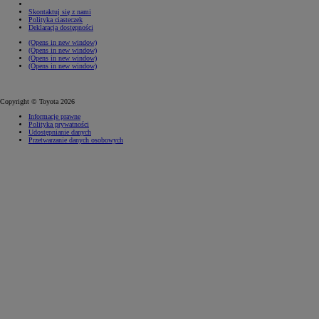
Skontaktuj się z nami
Polityka ciasteczek
Deklaracja dostępności
(Opens in new window)
(Opens in new window)
(Opens in new window)
(Opens in new window)
Copyright © Toyota 2026
Informacje prawne
Polityka prywatności
Udostępnianie danych
Przetwarzanie danych osobowych