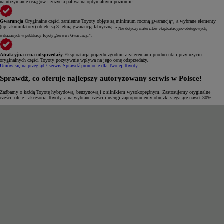
na utrzymanie osiągów i zużycia paliwa na optymalnym poziomie.
Gwarancja
Oryginalne części zamienne Toyoty objęte są minimum roczną gwarancją*, a wybrane elementy
(np. akumulatory) objęte są 3-letnią gwarancją fabryczną.
* Nie dotyczy materiałów eksploatacyjno-obsługowych,
wskazanych w publikacji Toyoty „Serwis i Gwarancja”.
Atrakcyjna cena odsprzedaży
Eksploatacja pojazdu zgodnie z zaleceniami producenta i przy użyciu
oryginalnych części Toyoty pozytywnie wpływa na jego cenę odsprzedaży.
Umów się na przegląd / serwis
Sprawdź promocje dla Twojej Toyoty
Sprawdź, co oferuje najlepszy autoryzowany serwis w Polsce!
Zadbamy o każdą Toyotę hybrydową, benzynową i z silnikiem wysokoprężnym. Zastosujemy oryginalne
części, oleje i akcesoria Toyoty, a na wybrane części i usługi zaproponujemy obniżki sięgające nawet 30%.