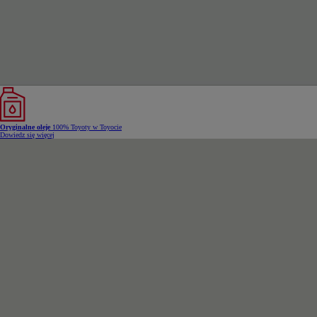
Oryginalne oleje
100% Toyoty w Toyocie
Dowiedz się więcej