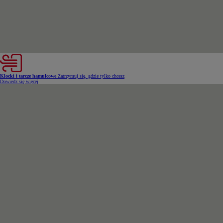
Klocki i tarcze hamulcowe
Zatrzymuj się, gdzie tylko chcesz
Dowiedz się więcej