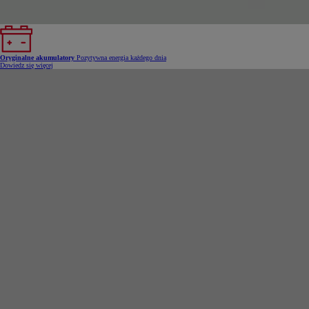
Oryginalne akumulatory
Pozytywna energia każdego dnia
Dowiedz się więcej