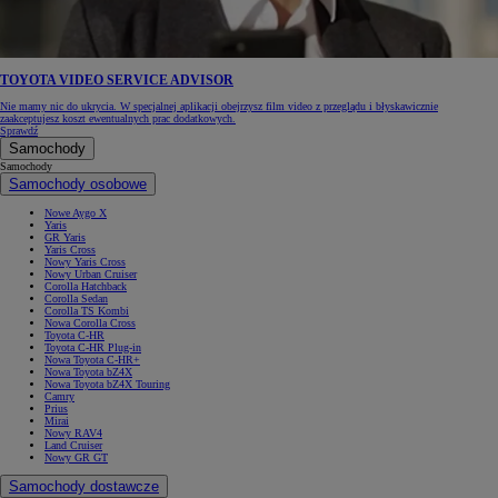
TOYOTA VIDEO SERVICE ADVISOR
Nie mamy nic do ukrycia. W specjalnej aplikacji obejrzysz film video z przeglądu i błyskawicznie
zaakceptujesz koszt ewentualnych prac dodatkowych.
Sprawdź
Samochody
Samochody
Samochody osobowe
Nowe Aygo X
Yaris
GR Yaris
Yaris Cross
Nowy Yaris Cross
Nowy Urban Cruiser
Corolla Hatchback
Corolla Sedan
Corolla TS Kombi
Nowa Corolla Cross
Toyota C-HR
Toyota C-HR Plug-in
Nowa Toyota C-HR+
Nowa Toyota bZ4X
Nowa Toyota bZ4X Touring
Camry
Prius
Mirai
Nowy RAV4
Land Cruiser
Nowy GR GT
Samochody dostawcze