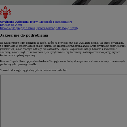
Oryginalne wycieraczki Toyoty
Widoczność i bezpieczeństwo
Dowiedz się więcej
Umów się na przegląd / serwis
Sprawdź promocje dla Twojej Toyoty
Jakość nie do podrobienia
Na rynku europejskim dostępne są części, które na pierwszy rzut oka wyglądają niemal jak części oryginalne.
Są oferowane w sfałszowanych opakowaniach, do złudzenia przypominających swoje oryginalne odpowiedniki,
jednakże ich jakość znacząco odbiega od standardów Toyoty. Wyprodukowano je bowiem z materiałów
o niższej jakości, stąd ich zastosowanie jest ryzykowne – czy to z uwagi na bezpieczeństwo jazdy, czy też
konieczność częstszej wymiany.
Koncern Toyota dba o optymalne działanie Twojego samochodu, dlatego zaleca stosowanie części zamiennych
pochodzących z pewnego źródła.
Sprawdź, dlaczego oryginalnej jakości nie można podrobić: