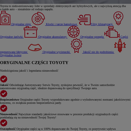
Toyota to niekwestionowany lider w sprzedaży elektrycznych aut hybrydowych, ale z najwyższą atencją dba
o każde auto – niezależnie od rodzaju napędu.
Oryginalne oleje
Klocki i tarcze hamulcowe
Filtry klimatyzacji
Oryginalne żarówki
Oryginalne akumulatory
Oryginalne sprzęgła
Części
regenerowane fabryczne
Oryginalne wycieraczki
Jakość nie do podrobienia
Oryginalne świece
ORYGINALNE CZĘŚCI TOYOTY
Niedościgniona jakość i legendarna niezawodność
Jakość
Odwiedzając Autoryzowany Serwis Toyoty, zyskujesz pewność, że w Twoim samochodzie
zamontowano oryginalną część, idealnie dopasowaną do specyfikacji Twojego auta.
Bezpieczeństwo
Oryginalne części Toyoty wyprodukowano zgodnie z wyśrubowanymi normami jakościowymi
koncernu, co zwiększa poziom bezpieczeństwa jazdy.
Niezawodność
Najwyższe standardy jakościowe stosowane w procesie produkcji oryginalnych części
przekładają się na niezawodność Twojej Toyoty!
Oszczędność
Oryginalne części są w 100% dopasowane do Twojej Toyoty, co pozytywnie wpływa