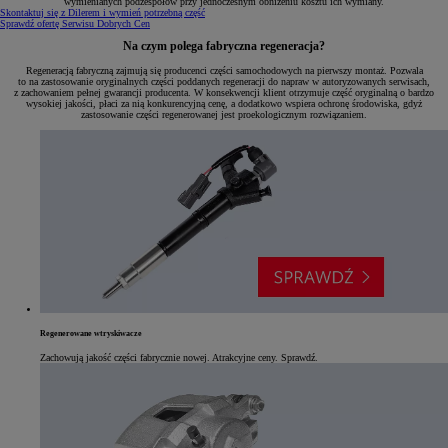
wymienianych podzespołów przy jednoczesnym obniżeniu kosztu ich wymiany.
Skontaktuj się z Dilerem i wymień potrzebną część
Sprawdź ofertę Serwisu Dobrych Cen
Na czym polega fabryczna regeneracja?
Regeneracją fabryczną zajmują się producenci części samochodowych na pierwszy montaż. Pozwala
to na zastosowanie oryginalnych części poddanych regeneracji do napraw w autoryzowanych serwisach,
z zachowaniem pełnej gwarancji producenta. W konsekwencji klient otrzymuje część oryginalną o bardzo
wysokiej jakości, płaci za nią konkurencyjną cenę, a dodatkowo wspiera ochronę środowiska, gdyż
zastosowanie części regenerowanej jest proekologicznym rozwiązaniem.
Regenerowane wtryskiwacze
Zachowują jakość części fabrycznie nowej. Atrakcyjne ceny. Sprawdź.