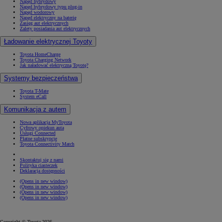
Napęd hybrydowy
Napęd hybrydowy typu plug-in
Napęd wodorowy
Napęd elektryczny na baterię
Zasięg aut elektrycznych
Zalety posiadania aut elektrycznych
Ładowanie elektrycznej Toyoty
Toyota HomeCharge
Toyota Charging Network
Jak naładować elektryczną Toyotę?
Systemy bezpieczeństwa
Toyota T-Mate
System eCall
Komunikacja z autem
Nowa aplikacja MyToyota
Cyfrowy opiekun auta
Usługi Connected
Płatne subskrypcje
Toyota Connectivity Match
Skontaktuj się z nami
Polityka ciasteczek
Deklaracja dostępności
(Opens in new window)
(Opens in new window)
(Opens in new window)
(Opens in new window)
Copyright © Toyota 2026