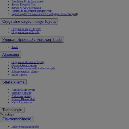
Bezpłatne Akcje Serwisowe
Serwis Dobrych Cen
Serwis w ASO się opłaca
Dostęp do informacji serwisowych
Wykaz wydanych zaświadczeń o odbytym szkoleniu (pdf)
Oryginalne części i oleje Toyota
Oryginalne części Toyoty
Oryginalne oleje Toyoty
Program Sprzedaży Hurtowej Trade
Trade
Akcesoria
Oryginalne akcesoria Toyoty
Opony i koła zimowe
Zabudowy samochodów dostawczych
Zabezpieczenia i alarmy
Sklep Toyoty
Strefa klienta
Aplikacja MyToyota
Instrukcje obsługi
Aktualizacja map
System Bluetooth®
Karty Ratownicze
Technologie
Technologie
Elektromobilność
Lider elektromobilności