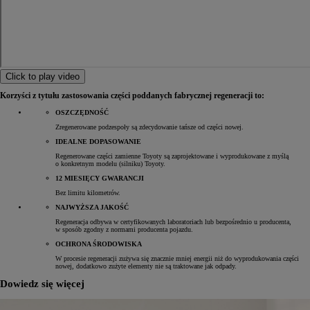
Click to play video
Korzyści z tytułu zastosowania części poddanych fabrycznej regeneracji to:
OSZCZĘDNOŚĆ
Zregenerowane podzespoły są zdecydowanie tańsze od części nowej.
IDEALNE DOPASOWANIE
Regenerowane części zamienne Toyoty są zaprojektowane i wyprodukowane z myślą
o konkretnym modelu (silniku) Toyoty.
12 MIESIĘCY GWARANCJI
Bez limitu kilometrów.
NAJWYŻSZA JAKOŚĆ
Regeneracja odbywa w certyfikowanych laboratoriach lub bezpośrednio u producenta,
w sposób zgodny z normami producenta pojazdu.
OCHRONA ŚRODOWISKA
W procesie regeneracji zużywa się znacznie mniej energii niż do wyprodukowania części
nowej, dodatkowo zużyte elementy nie są traktowane jak odpady.
Dowiedz się więcej