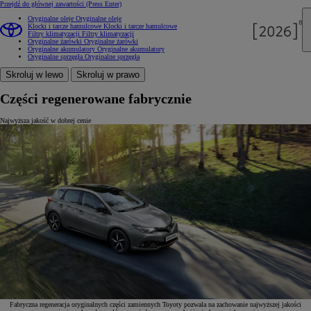
Przejdź do głównej zawartości
(Press Enter)
Oryginalne oleje
Oryginalne oleje
Klocki i tarcze hamulcowe
Klocki i tarcze hamulcowe
Filtry klimatyzacji
Filtry klimatyzacji
Oryginalne żarówki
Oryginalne żarówki
Oryginalne akumulatory
Oryginalne akumulatory
Oryginalne sprzęgła
Oryginalne sprzęgła
Skroluj w lewo
Skroluj w prawo
Części regenerowane fabrycznie
Najwyższa jakość w dobrej cenie
Fabryczna regeneracja oryginalnych części zamiennych Toyoty pozwala na zachowanie najwyższej jakości