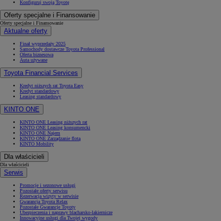
Konfiguruj swoją Toyotę
Oferty specjalne i Finansowanie
Oferty specjalne i Finansowanie
Aktualne oferty
Finał wyprzedaży 2025
Samochody dostawcze Toyota Professional
Oferta biznesowa
Auta używane
Toyota Financial Services
Kredyt niższych rat Toyota Easy
Kredyt standardowy
Leasing standardowy
KINTO ONE
KINTO ONE Leasing niższych rat
KINTO ONE Leasing konsumencki
KINTO ONE Najem
KINTO ONE Zarządzanie flotą
KINTO Mobility
Dla właścicieli
Dla właścicieli
Serwis
Promocje i sezonowe usługi
Pozostałe oferty serwisu
Rezerwacja wizyty w serwisie
Gwarancja Toyota Relax
Pozostałe Gwarancje Toyoty
Ubezpieczenia i naprawy blacharsko-lakiernicze
Innowacyjne usługi dla Twojej wygody