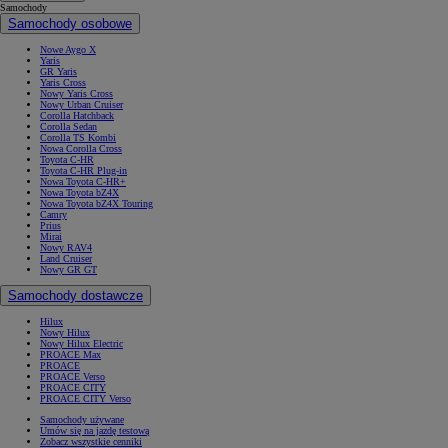
Samochody
Samochody osobowe
Nowe Aygo X
Yaris
GR Yaris
Yaris Cross
Nowy Yaris Cross
Nowy Urban Cruiser
Corolla Hatchback
Corolla Sedan
Corolla TS Kombi
Nowa Corolla Cross
Toyota C-HR
Toyota C-HR Plug-in
Nowa Toyota C-HR+
Nowa Toyota bZ4X
Nowa Toyota bZ4X Touring
Camry
Prius
Mirai
Nowy RAV4
Land Cruiser
Nowy GR GT
Samochody dostawcze
Hilux
Nowy Hilux
Nowy Hilux Electric
PROACE Max
PROACE
PROACE Verso
PROACE CITY
PROACE CITY Verso
Samochody używane
Umów się na jazdę testową
Zobacz wszystkie cenniki