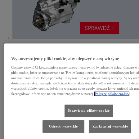
Regenerowane rozruszniki
Pewny rozruch auta w każdych warunkach. Sprawdź.
Wykorzystujemy pliki cookie, aby ulepszyć naszą witrynę
Chcemy ułatwić Ci korzystanie z naszej strony i usprawnić świadczenie usług, dlatego 
pliki cookie, które są umieszczane na Twoim komputerze, telefonie komórkowym lub ta
one nam zrozumieć Twoje potrzeby i ulepszać funkcjonalność naszej witryny. Są wykor
dostarczania usług i narzędzi osób trzecich, a także służą do celów reklamowych. Zalec
wszystkich plików cookie. Jeżeli nie wyrażasz na to zgody, możesz łatwo zmienić ich ust
Szczegółowe informacje na ten temat znajdziesz w naszej
Polityce plików cookie.
Ustawienia plików cookie
Regenerowane alternatory
Doskonałe parametry pracy. Dobre ceny. Zobacz szczegóły.
Odrzuć wszystkie
Zaakceptuj wszystkie