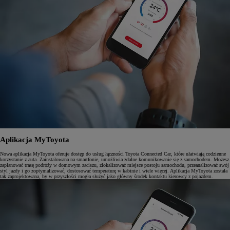
Aplikacja MyToyota
Nowa aplikacja MyToyota oferuje dostęp do usług łączności Toyota Connected Car, które ułatwiają codzienne
korzystanie z auta. Zainstalowana na smartfonie, umożliwia zdalne komunikowanie się z samochodem. Możesz
zaplanować trasę podróży w domowym zaciszu, zlokalizować miejsce postoju samochodu, przeanalizować swój
styl jazdy i go zoptymalizować, dostosować temperaturę w kabinie i wiele więcej. Aplikacja MyToyota została
tak zaprojektowana, by w przyszłości mogła służyć jako główny środek kontaktu kierowcy z pojazdem.