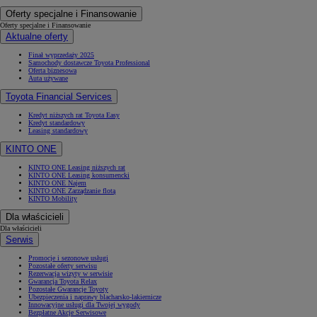
Oferty specjalne i Finansowanie
Oferty specjalne i Finansowanie
Aktualne oferty
Finał wyprzedaży 2025
Samochody dostawcze Toyota Professional
Oferta biznesowa
Auta używane
Toyota Financial Services
Kredyt niższych rat Toyota Easy
Kredyt standardowy
Leasing standardowy
KINTO ONE
KINTO ONE Leasing niższych rat
KINTO ONE Leasing konsumencki
KINTO ONE Najem
KINTO ONE Zarządzanie flotą
KINTO Mobility
Dla właścicieli
Dla właścicieli
Serwis
Promocje i sezonowe usługi
Pozostałe oferty serwisu
Rezerwacja wizyty w serwisie
Gwarancja Toyota Relax
Pozostałe Gwarancje Toyoty
Ubezpieczenia i naprawy blacharsko-lakiernicze
Innowacyjne usługi dla Twojej wygody
Bezpłatne Akcje Serwisowe