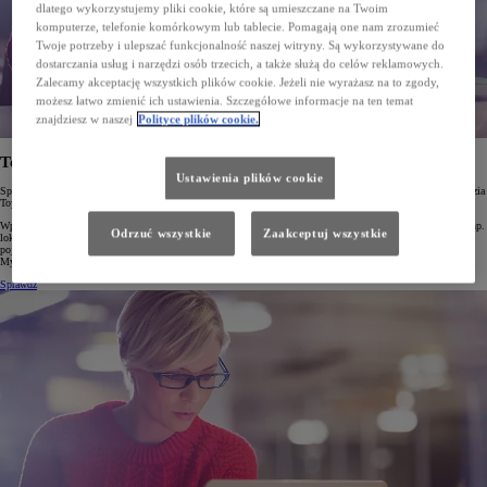
dlatego wykorzystujemy pliki cookie, które są umieszczane na Twoim
komputerze, telefonie komórkowym lub tablecie. Pomagają one nam zrozumieć
Twoje potrzeby i ulepszać funkcjonalność naszej witryny. Są wykorzystywane do
dostarczania usług i narzędzi osób trzecich, a także służą do celów reklamowych.
Zalecamy akceptację wszystkich plików cookie. Jeżeli nie wyrażasz na to zgody,
możesz łatwo zmienić ich ustawienia. Szczegółowe informacje na ten temat
znajdziesz w naszej
Polityce plików cookie.
Toyota Connectivity Match
Ustawienia plików cookie
Sprawdź, w jaki sposób możesz w pełni wykorzystać Usługi Connected w Twojej Toyocie za pomocą narzędzia
Toyota Connectivity Match!
Wpisz numer identyfikacyjny Twojego samochodu (VIN) a dowiesz się, które ze zdalnych usług (takich jak np.
Odrzuć wszystkie
Zaakceptuj wszystkie
lokalizowanie samochodu, zdalne ustawianie temperatury, ładowanie pojazdu itp.) są dostępne dla Twojego
pojazdu w aplikacji MyToyota. Skorzystaj z Connectivity Match, sprawdź swoje usługi, pobierz aplikację
My Toyota i ciesz się jazdą!
Sprawdź