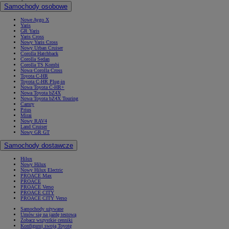
Samochody osobowe
Nowe Aygo X
Yaris
GR Yaris
Yaris Cross
Nowy Yaris Cross
Nowy Urban Cruiser
Corolla Hatchback
Corolla Sedan
Corolla TS Kombi
Nowa Corolla Cross
Toyota C-HR
Toyota C-HR Plug-in
Nowa Toyota C-HR+
Nowa Toyota bZ4X
Nowa Toyota bZ4X Touring
Camry
Prius
Mirai
Nowy RAV4
Land Cruiser
Nowy GR GT
Samochody dostawcze
Hilux
Nowy Hilux
Nowy Hilux Electric
PROACE Max
PROACE
PROACE Verso
PROACE CITY
PROACE CITY Verso
Samochody używane
Umów się na jazdę testową
Zobacz wszystkie cenniki
Konfiguruj swoją Toyotę