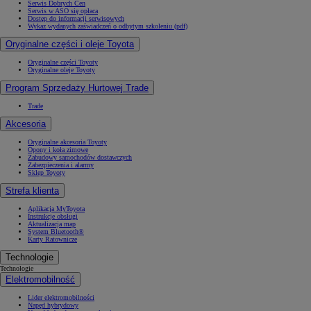
Serwis Dobrych Cen
Serwis w ASO się opłaca
Dostęp do informacji serwisowych
Wykaz wydanych zaświadczeń o odbytym szkoleniu (pdf)
Oryginalne części i oleje Toyota
Oryginalne części Toyoty
Oryginalne oleje Toyoty
Program Sprzedaży Hurtowej Trade
Trade
Akcesoria
Oryginalne akcesoria Toyoty
Opony i koła zimowe
Zabudowy samochodów dostawczych
Zabezpieczenia i alarmy
Sklep Toyoty
Strefa klienta
Aplikacja MyToyota
Instrukcje obsługi
Aktualizacja map
System Bluetooth®
Karty Ratownicze
Technologie
Technologie
Elektromobilność
Lider elektromobilności
Napęd hybrydowy