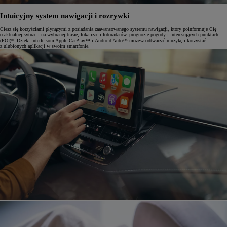
Intuicyjny system nawigacji i rozrywki
Ciesz się korzyściami płynącymi z posiadania zaawansowanego systemu nawigacji, który poinformuje Cię
o aktualnej sytuacji na wybranej trasie, lokalizacji fotoradarów, prognozie pogody i interesujących punktach
(POI)*. Dzięki interfejsom Apple CarPlay™ i Android Auto™ możesz odtwarzać muzykę i korzystać
z ulubionych aplikacji w swoim smartfonie.