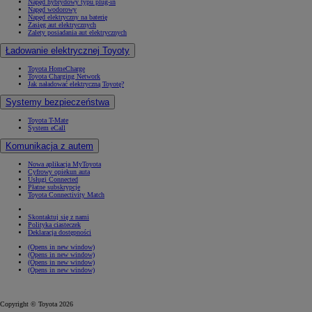
Napęd hybrydowy typu plug-in
Napęd wodorowy
Napęd elektryczny na baterię
Zasięg aut elektrycznych
Zalety posiadania aut elektrycznych
Ładowanie elektrycznej Toyoty
Toyota HomeCharge
Toyota Charging Network
Jak naładować elektryczną Toyotę?
Systemy bezpieczeństwa
Toyota T-Mate
System eCall
Komunikacja z autem
Nowa aplikacja MyToyota
Cyfrowy opiekun auta
Usługi Connected
Płatne subskrypcje
Toyota Connectivity Match
Skontaktuj się z nami
Polityka ciasteczek
Deklaracja dostępności
(Opens in new window)
(Opens in new window)
(Opens in new window)
(Opens in new window)
Copyright © Toyota 2026