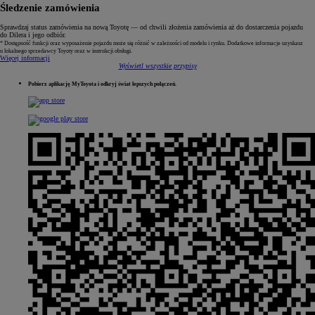
Śledzenie zamówienia
Sprawdzaj status zamówienia na nową Toyotę — od chwili złożenia zamówienia aż do dostarczenia pojazdu
do Dilera i jego odbiór.
* Dostępność funkcji oraz wyposażenie pojazdu może się różnić w zależności od modelu i rynku. Dodatkowe informacje uzyskasz
u lokalnego sprzedawcy Toyoty oraz w instrukcji obsługi.
Więcej informacji
Wyświetl wszystkie przypisy
Pobierz aplikację MyToyota i odkryj świat lepszych połączeń.