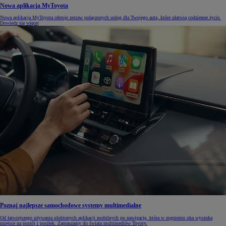
Nowa aplikacja MyToyota
Nowa aplikacja MyToyota oferuje zestaw połączonych usług dla Twojego auta, które ułatwią codzienne życie.
Dowiedz się więcej
Poznaj najlepsze samochodowe systemy multimedialne
Od łatwiejszego używania ulubionych aplikacji mobilnych po nawigację, która w mgnieniu oka wyszuka
miejsce na postój i posiłek. Zapraszamy do świata multimediów Toyoty.