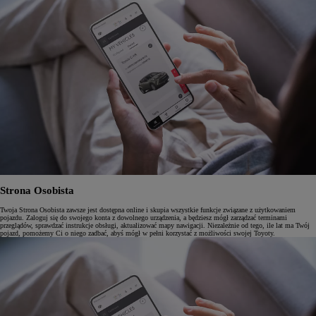
Strona Osobista
Twoja Strona Osobista zawsze jest dostępna online i skupia wszystkie funkcje związane z użytkowaniem
pojazdu. Zaloguj się do swojego konta z dowolnego urządzenia, a będziesz mógł zarządzać terminami
przeglądów, sprawdzać instrukcje obsługi, aktualizować mapy nawigacji. Niezależnie od tego, ile lat ma Twój
pojazd, pomożemy Ci o niego zadbać, abyś mógł w pełni korzystać z możliwości swojej Toyoty.