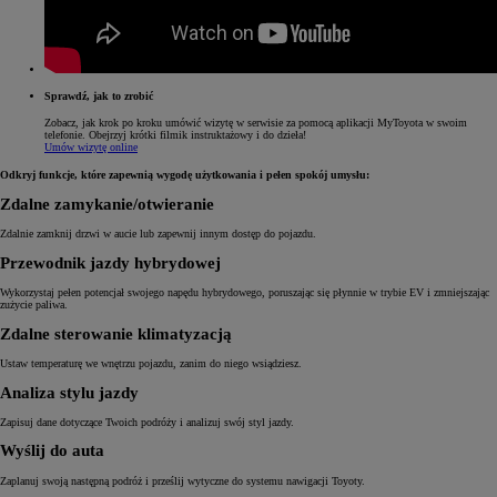
Sprawdź, jak to zrobić
Zobacz, jak krok po kroku umówić wizytę w serwisie za pomocą aplikacji MyToyota w swoim
telefonie. Obejrzyj krótki filmik instruktażowy i do dzieła!
Umów wizytę online
Odkryj funkcje, które zapewnią wygodę użytkowania i pełen spokój umysłu:
Zdalne zamykanie/otwieranie
Zdalnie zamknij drzwi w aucie lub zapewnij innym dostęp do pojazdu.
Przewodnik jazdy hybrydowej
Wykorzystaj pełen potencjał swojego napędu hybrydowego, poruszając się płynnie w trybie EV i zmniejszając
zużycie paliwa.
Zdalne sterowanie klimatyzacją
Ustaw temperaturę we wnętrzu pojazdu, zanim do niego wsiądziesz.
Analiza stylu jazdy
Zapisuj dane dotyczące Twoich podróży i analizuj swój styl jazdy.
Wyślij do auta
Zaplanuj swoją następną podróż i prześlij wytyczne do systemu nawigacji Toyoty.