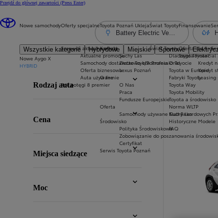
Przejdź do głównej zawartości
(Press Enter)
Nowe samochody
Oferty specjalne
Toyota Poznań Ukleja
Świat Toyoty
Finansowanie
Ser
Battery Electric Vehicle
H
Sprawdź aktualne oferty
Kontakt
Świat Toyoty
Oferta dla firm
Se
Wszystkie kategorie
Hybrydowe
Miejskie
Sportowe
Elektryc
Aktualne promocje
Suchy Las
Dlaczego Toyota?
Toyota Financial
Nowe Aygo X
Samochody dostawcze Toyota Professional
Złotkowo k/Poznania
O Toyocie
Kredyt n
HYBRID
Oferta biznesowa
Lexus Poznań
Toyota w Europie
Kredyt 
Filtry
:
Auta używane
O firmie
Fabryki Toyoty
Leasing
Rok potęgi 8 premier
O Nas
Toyota Way
Rodzaj auta
Praca
Toyota Mobility
Fundusze Europejskie
Toyota a środowisko
Oferta
Norma WLTP
Filtry
:
Samochody używane Suchy Las
Klub Rekordowych Pr
Cena
Środowisko
Historyczne Modele
Polityka Środowiskowa
FAQ
Zobowiązanie do poszanowania środowis
Certyfikat
Filtry
:
Serwis Toyota Poznań
Miejsca siedzące
Filtry
:
Moc
Filtry
: