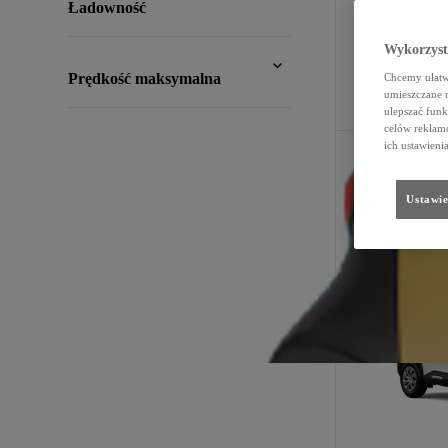
Ładowność
Wykorzystu
Filtry
:
Prędkość maksymalna
Chcemy ułatwi
umieszczane 
ulepszać funk
celów reklamo
ich ustawieni
Ustawie