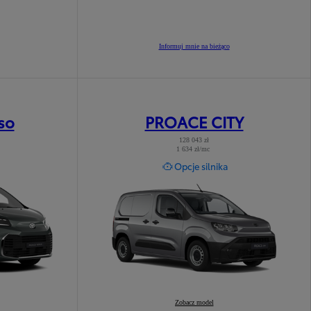
Informuj mnie na bieżąco
so
PROACE CITY
128 043 zł
1 634 zł/mc
zytaj ważne informacje
Przeczytaj ważne inform
Opcje silnika
PROACE CITY
Zobacz model
: