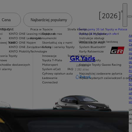
Cena
Najbardziej popularny
Dodaj filtr
e Toyoty
INTO ONE
Praca w Toyocie
Strefa klienta
Świętujemy 35 lat Toyoty w Polsce
ci
KINTO ONE Leasing niższych rat
Dołącz do nas
Odkryj 35 wyjątkowych ofert
Aplikacja MyToyota
Ak
e
KINTO ONE Leasing konsumencki
Kontakt
Instrukcje obsługi
pr
Umów się na jazdę testową
owej Trade
KINTO ONE Najem
Skontaktuj się z nami
Aktualizacja map
Ce
KINTO ONE Zarządzanie flotą
Salony i serwisy Toyoty
System Bluetooth®
ws
KINTO Mobility
Technologie
Karty Ratownicze
mo
GR Yaris
soria Toyoty
Innowacje
Toyota Collection
S
imowe
Toyota T-Mate
Kolekcje Toyoty
do
chodów dostawczych
Motorsport
Kolekcje Toyoty Gazoo Racing
199 900 zł
To
i alarmy
System eCall
FAQ
2 282 zł/mc
Pr
ytaj ważne informacje
Przeczytaj ważne inform
Cyfrowy opiekun auta
Najczęściej zadawane pytania
Of
Petrol
Ładowanie
Wykaz wydanych zaświadczeń o odbyt
KI
Connected
fi
S
u
in
w
U
si
ja
te