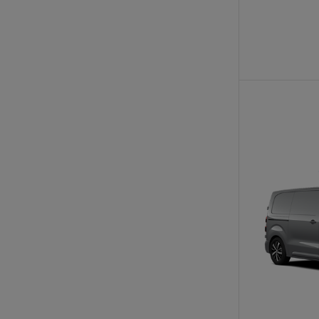
Od
105 300 zł
Corolla Hatchback
HYBRID