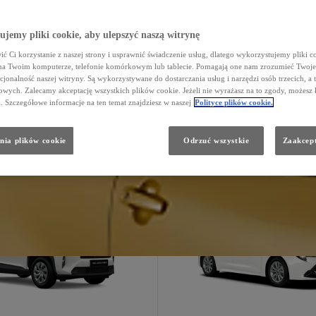
Aygo X
Zobacz model
:
Yaris
Zobacz model
:
jemy pliki cookie, aby ulepszyć naszą witrynę
Aygo X
Konfiguruj
:
Yaris
Konfiguruj
:
ć Ci korzystanie z naszej strony i usprawnić świadczenie usług, dlatego wykorzystujemy pliki co
na Twoim komputerze, telefonie komórkowym lub tablecie. Pomagają one nam zrozumieć Twoje 
cjonalność naszej witryny. Są wykorzystywane do dostarczania usług i narzędzi osób trzecich, a 
wych. Zalecamy akceptację wszystkich plików cookie. Jeżeli nie wyrażasz na to zgody, możesz 
a. Szczegółowe informacje na ten temat znajdziesz w naszej
Polityce plików cookie.
Yaris Cross
Corolla Hatch
nia plików cookie
Odrzuć wszystkie
Zaakcept
110 900 zł
127 900 zł
938 zł/mc
1 367 zł/mc
Przeczytaj ważne informacje
Przec
Hybrid
Hybrid