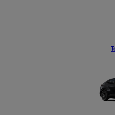
T
Od
81 900 zł
Yaris Cross
HYBRID