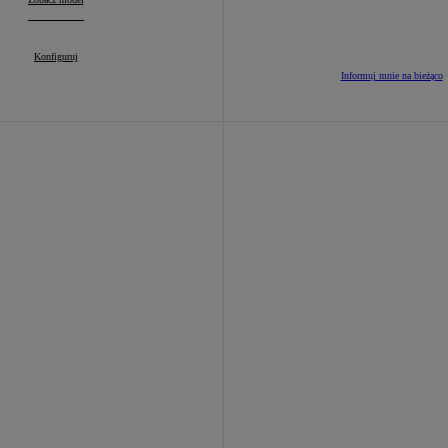
Toyota C-HR+
Konfiguruj
:
Informuj mnie na bieżąco