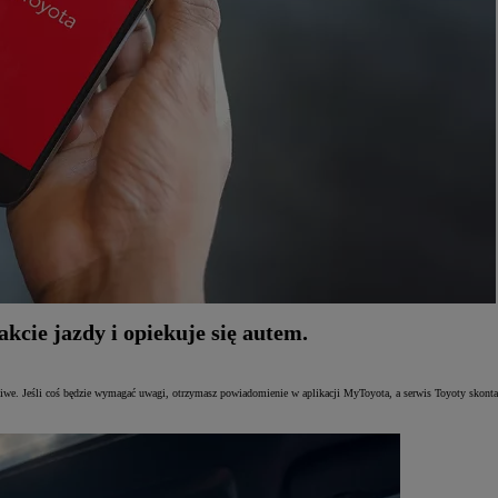
cie jazdy i opiekuje się autem.
e. Jeśli coś będzie wymagać uwagi, otrzymasz powiadomienie w aplikacji MyToyota, a serwis Toyoty skontakt