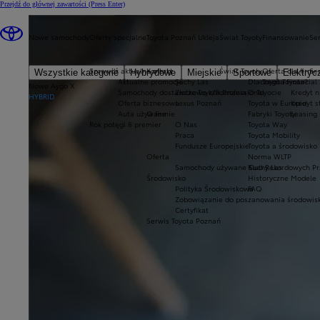
Przejdź do głównej zawartości
(Press Enter)
Nowe samochody
Oferty specjalne
Toyota Poznań Ukleja
Świat Toyoty
Finansowanie
Ser
Sprawdź aktualne oferty
Kontakt
Świat Toyoty
Oferta dla firm
Se
Wszystkie kategorie
Hybrydowe
Miejskie
Sportowe
Elektryc
Aktualne promocje
Suchy Las
Dlaczego Toyota?
Toyota Financial
Nowe Aygo X
Samochody dostawcze Toyota Professional
Złotkowo k/Poznania
O Toyocie
Kredyt n
HYBRID
Oferta biznesowa
Lexus Poznań
Toyota w Europie
Kredyt 
Auta używane
O firmie
Fabryki Toyoty
Leasing
Rok potęgi 8 premier
O Nas
Toyota Way
Praca
Toyota Mobility
Fundusze Europejskie
Toyota a środowisko
Oferta
Norma WLTP
Samochody używane Suchy Las
Klub Rekordowych Pr
Środowisko
Historyczne Modele
Polityka Środowiskowa
FAQ
Zobowiązanie do poszanowania środowis
Certyfikat
Serwis Toyota Poznań