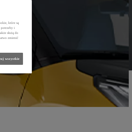
okie, które są
potrzeby i
także służą do
łatwo zmienić
uj wszystkie