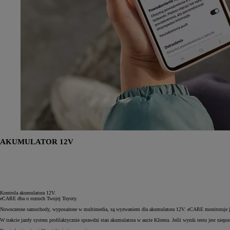
Od
105 300 zł
Corolla Hatchback
HYBRID
AKUMULATOR 12V
Kontrola akumulatora 12V.
eCARE dba o rozruch Twojej Toyoty.
Nowoczesne samochody, wyposażone w multimedia, są wyzwaniem dla akumulatora 12V. eCARE monitoruje jego
W trakcie jazdy system profilaktycznie sprawdzi stan akumulatora w aucie Klienta. Jeśli wynik testu jest 