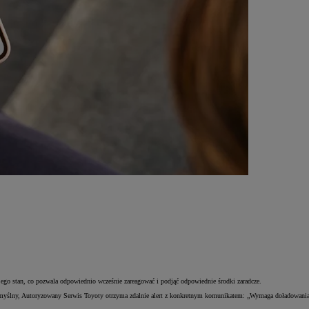
 stan, co pozwala odpowiednio wcześnie zareagować i podjąć odpowiednie środki zaradcze.
niepomyślny, Autoryzowany Serwis Toyoty otrzyma zdalnie alert z konkretnym komunikatem: „Wymaga doładowani