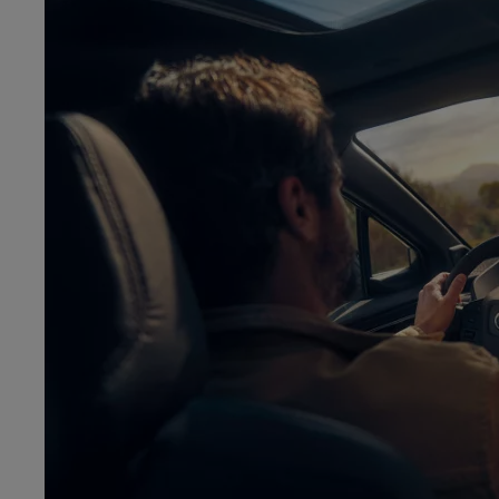
Od
81 900 zł
Yaris Cross
HYBRID