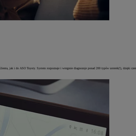
Klienta, jak i do ASO Toyoty. System rozpoznaje i wstępnie diagnozuje ponad 200 typów usterek(!), dzięki c