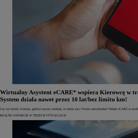
Wirtualny Asystent eCARE* wspiera Kierowcę w trak
System działa nawet przez 10 lat/bez limitu km!
Czy nie byłoby świetnie, gdybyś zawsze wiedział, co dzieje się z Twoim samochodem? Dzięki eCARE to możliw
REALNE WSPARCIE W TRZECH SYTUACJACH