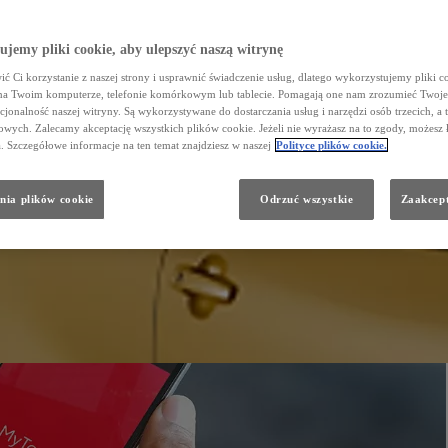
jemy pliki cookie, aby ulepszyć naszą witrynę
ć Ci korzystanie z naszej strony i usprawnić świadczenie usług, dlatego wykorzystujemy pliki co
na Twoim komputerze, telefonie komórkowym lub tablecie. Pomagają one nam zrozumieć Twoje 
cjonalność naszej witryny. Są wykorzystywane do dostarczania usług i narzędzi osób trzecich, a 
wych. Zalecamy akceptację wszystkich plików cookie. Jeżeli nie wyrażasz na to zgody, możesz 
a. Szczegółowe informacje na ten temat znajdziesz w naszej
Polityce plików cookie.
nia plików cookie
Odrzuć wszystkie
Zaakcept