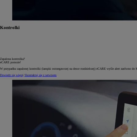
Kontrolki
Zapalona kontrolka?
eCARE pomoże!
W przypadku zapalonej kontrolki (lampki ostrzegawczej na desce rozdzielczej) eCARE wyśle alert zarówno do 
Dowiedz się więcej
Skontaktuj się z serwisem