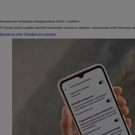
Zaawansowane technologie pomagają podczas kolizji i wypadków.
W sytuacji kolizji/wypadku samochód samodzielnie rozpozna to zdarzenie i automatycznie wyśle informację zar
Dowiedz się więcej
Skontaktuj się z serwisem