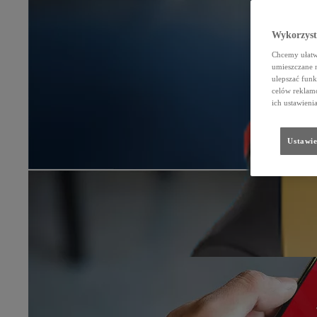
Wykorzystu
Chcemy ułatwi
umieszczane 
ulepszać funk
celów reklamo
ich ustawieni
Ustawie