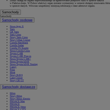
Złożyć skargę do organu odpowiedzialnego za egzekwowanie przepisów Aktu w sprawie danych
w Państwa kraju. W Polsce właściwy organ zostanie wyznaczony w ustawie służącej stosowaniu Aktu
w sprawie danych. Wówczas uzupełnimy niniejszą informację o dane adresowe organu.
Samochody
Samochody
Samochody osobowe
Nowe Aygo X
Yaris
GR Yaris
Yaris Cross
Nowy Yaris Cross
Nowy Urban Cruiser
Corolla Hatchback
Corolla Sedan
Corolla TS Kombi
Nowa Corolla Cross
Toyota C-HR
Toyota C-HR Plug-in
Nowa Toyota C-HR+
Nowa Toyota bZ4X
Nowa Toyota bZ4X Touring
Camry
Prius
Mirai
Nowy RAV4
Land Cruiser
Nowy GR GT
Samochody dostawcze
Hilux
Nowy Hilux
Nowy Hilux Electric
PROACE Max
PROACE
PROACE Verso
PROACE CITY