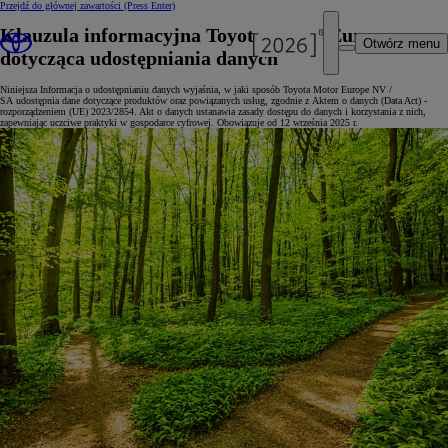
Przejdź do głównej zawartości
(Press Enter)
Klauzula informacyjna Toyota Motor Europe
Otwórz menu
dotycząca udostępniania danych
Niniejsza Informacja o udostępnianiu danych wyjaśnia, w jaki sposób Toyota Motor Europe NV /
SA udostępnia dane dotyczące produktów oraz powiązanych usług, zgodnie z Aktem o danych (Data Act) -
rozporządzeniem (UE) 2023/2854. Akt o danych ustanawia zasady dostępu do danych i korzystania z nich,
zapewniając uczciwe praktyki w gospodarce cyfrowej. Obowiązuje od 12 września 2025 r.