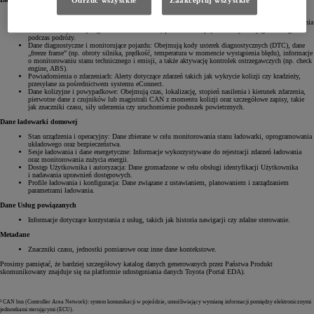
Odrzuć wszystkie
Zaakceptuj wszystkie
Dane dotyczące podróży: Informacje z magistrali CAN¹, obejmujące czas rozpoczęcia/zakończenia
podróży, dystans oraz styl jazdy. Podsumowania z DCM² zawierają dane GPS, prędkość, czas trwania
oraz zdarzenia, takie jak gwałtowne hamowanie, przekroczenie prędkości czy alerty geofencingowe
podczas podróży.
Dane diagnostyczne i monitorujące pojazdu: Obejmują kody usterek diagnostycznych (DTC), dane
„freeze frame” (np. obroty silnika, prędkość, temperatura w momencie wystąpienia błędu), informacje
o monitorowaniu stanu technicznego i emisji, a także aktywację kontrolek ostrzegawczych (np. check
engine, ABS).
Powiadomienia o zdarzeniach: Alerty dotyczące zdarzeń takich jak wykrycie kolizji czy kradzieży,
przesyłane za pośrednictwem systemu eConnect.
Dane kolizyjne i powypadkowe: Obejmują czas, lokalizację, stopień nasilenia i kierunek zdarzenia,
pierwotne dane z czujników lub magistrali CAN z momentu kolizji oraz szczegółowe zapisy, takie
jak znaczniki czasu, siły uderzenia czy uruchomienie poduszek powietrznych.
Dane ładowarki domowej
Stan urządzenia i operacyjny: Dane zbierane w celu monitorowania stanu ładowarki, oprogramowania
układowego oraz bezpieczeństwa.
Sesje ładowania i dane energetyczne: Informacje wykorzystywane do rejestracji zdarzeń ładowania
oraz monitorowania zużycia energii.
Dostęp Użytkownika i autoryzacja: Dane gromadzone w celu obsługi identyfikacji Użytkownika
i nadawania uprawnień dostępowych.
Profile ładowania i konfiguracja: Dane związane z ustawianiem, planowaniem i zarządzaniem
parametrami ładowania.
Dane Usług powiązanych
Informacje dotyczące korzystania z usług, takich jak historia nawigacji czy zdalne sterowanie.
Metadane
Znaczniki czasu, jednostki pomiarowe oraz inne dane kontekstowe.
Prosimy pamiętać, że bardziej szczegółowy katalog danych generowanych przez Państwa Produkt
skomunikowany znajduje się na platformie udostępniania danych Toyota (Portal EDA).
¹ CAN bus (Controller Area Network): system komunikacji w pojeździe, umożliwiający wymianę informacji pomiędzy elektronicznymi
jednostkami sterującymi (ECU).