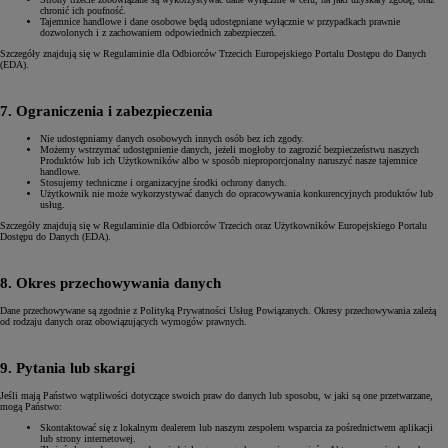
chronić ich poufność.
Tajemnice handlowe i dane osobowe będą udostępniane wyłącznie w przypadkach prawnie
dozwolonych i z zachowaniem odpowiednich zabezpieczeń.
Szczegóły znajdują się w Regulaminie dla Odbiorców Trzecich Europejskiego Portalu Dostępu do Danych
(EDA).
7. Ograniczenia i zabezpieczenia
Nie udostępniamy danych osobowych innych osób bez ich zgody.
Możemy wstrzymać udostępnienie danych, jeżeli mogłoby to zagrozić bezpieczeństwu naszych
Produktów lub ich Użytkowników albo w sposób nieproporcjonalny naruszyć nasze tajemnice
handlowe.
Stosujemy techniczne i organizacyjne środki ochrony danych.
Użytkownik nie może wykorzystywać danych do opracowywania konkurencyjnych produktów lub
usług.
Szczegóły znajdują się w Regulaminie dla Odbiorców Trzecich oraz Użytkowników Europejskiego Portalu
Dostępu do Danych (EDA).
8. Okres przechowywania danych
Dane przechowywane są zgodnie z Polityką Prywatności Usług Powiązanych. Okresy przechowywania zależą
od rodzaju danych oraz obowiązujących wymogów prawnych.
9. Pytania lub skargi
Jeśli mają Państwo wątpliwości dotyczące swoich praw do danych lub sposobu, w jaki są one przetwarzane,
mogą Państwo:
Skontaktować się z lokalnym dealerem lub naszym zespołem wsparcia za pośrednictwem aplikacji
lub strony internetowej.