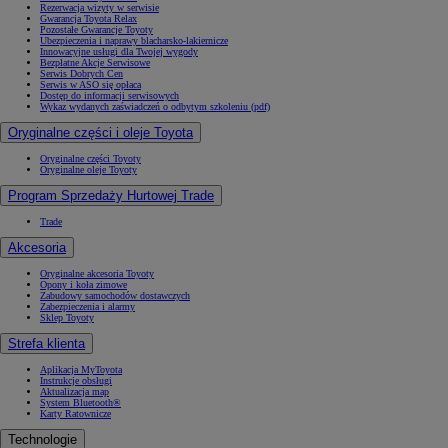
Rezerwacja wizyty w serwisie
Gwarancja Toyota Relax
Pozostałe Gwarancje Toyoty
Ubezpieczenia i naprawy blacharsko-lakiernicze
Innowacyjne usługi dla Twojej wygody
Bezpłatne Akcje Serwisowe
Serwis Dobrych Cen
Serwis w ASO się opłaca
Dostęp do informacji serwisowych
Wykaz wydanych zaświadczeń o odbytym szkoleniu (pdf)
Oryginalne części i oleje Toyota
Oryginalne części Toyoty
Oryginalne oleje Toyoty
Program Sprzedaży Hurtowej Trade
Trade
Akcesoria
Oryginalne akcesoria Toyoty
Opony i koła zimowe
Zabudowy samochodów dostawczych
Zabezpieczenia i alarmy
Sklep Toyoty
Strefa klienta
Aplikacja MyToyota
Instrukcje obsługi
Aktualizacja map
System Bluetooth®
Karty Ratownicze
Technologie