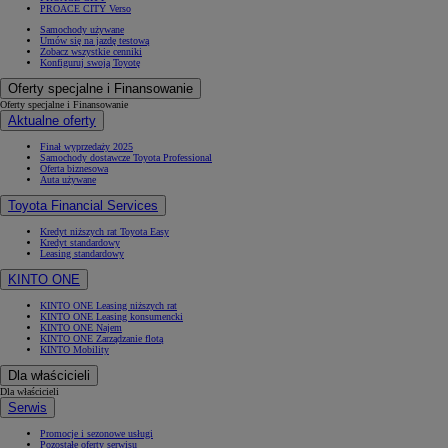
PROACE CITY Verso
Samochody używane
Umów się na jazdę testową
Zobacz wszystkie cenniki
Konfiguruj swoją Toyotę
Oferty specjalne i Finansowanie
Oferty specjalne i Finansowanie
Aktualne oferty
Finał wyprzedaży 2025
Samochody dostawcze Toyota Professional
Oferta biznesowa
Auta używane
Toyota Financial Services
Kredyt niższych rat Toyota Easy
Kredyt standardowy
Leasing standardowy
KINTO ONE
KINTO ONE Leasing niższych rat
KINTO ONE Leasing konsumencki
KINTO ONE Najem
KINTO ONE Zarządzanie flotą
KINTO Mobility
Dla właścicieli
Dla właścicieli
Serwis
Promocje i sezonowe usługi
Pozostałe oferty serwisu