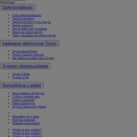
Technologie
Elektromobilność
Lider elektromobilności
Napęd hybrydowy
Napęd hybrydowy typu plug-in
Napęd wodorowy
Napęd elektryczny na baterię
Zasięg aut elektrycznych
Zalety posiadania aut elektrycznych
Ładowanie elektrycznej Toyoty
Toyota HomeCharge
Toyota Charging Network
Jak naładować elektryczną Toyotę?
Systemy bezpieczeństwa
Toyota T-Mate
System eCall
Komunikacja z autem
Nowa aplikacja MyToyota
Cyfrowy opiekun auta
Usługi Connected
Płatne subskrypcje
Toyota Connectivity Match
Skontaktuj się z nami
Polityka ciasteczek
Deklaracja dostępności
(Opens in new window)
(Opens in new window)
(Opens in new window)