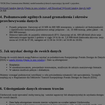
² DCM (Data Communication Module): moduł komunikacji danych zapewniający łączność z pojazdem.
Wyświetl katalog danych
(Opens in new window)
.pdf
Download Wyświetl katalog danych (pdf)
26 KB
4. Podsumowanie ogólnych zasad gromadzenia i okresów
przechowywania danych
Pojazdy połączone: Zazwyczaj od 10 MB do 800 MB miesięcznie, w zależności od funkcjonalności
i częstotliwości korzystania (podstawowe usługi połączone – ok. 10 MB/miesiąc, pełen pakiet – ok.
800 MB/miesiąc).
Domowe ładowarki do pojazdów elektrycznych (EV): Zazwyczaj od ok. 600 kB/dzień (dwie sesje
ładowania trwające łącznie 2 godziny w ciągu 24 h) do ok. 2,8 MB/dzień (ładowarka aktywna: sesja
nocna od 23:00 do 07:00, następnie od 12:30 do 14:50 i od 16:00 do 18:00).
5. Jak uzyskać dostęp do swoich danych
Dostęp do swoich danych mogą Państwo uzyskać za pośrednictwem Europejskiego Portalu Dostępu do Danych
(EDA) w
panelu klienta
(Opens in new window)
. Dane są udostępnione:
Bezpłatnie.
W ustrukturyzowanym, powszechnie stosowanym, możliwym do odczytu maszynowego formacie.
W zakresie możliwie pełnym i dokładnym.
Możemy wymagać podstawowej weryfikacji w celu potwierdzenia tożsamości lub upoważnienia. Szczegóły
znajdują się w Regulaminie dla Odbiorców Trzecich Europejskiego Portalu Dostępu do Danych (EDA).
6. Udostępnianie danych stronom trzecim
Użytkownik może upoważnić osobę trzecią (np. warsztat naprawczy lub ubezpieczyciela) do uzyskania dostępu
do swoich danych.
Dane będą udostępniane stronom trzecim wyłącznie na wyraźne żądanie Użytkownika.
Strony trzecie zobowiązane są wykorzystywać dane wyłącznie w celu, na jaki uzyskały zgodę, oraz