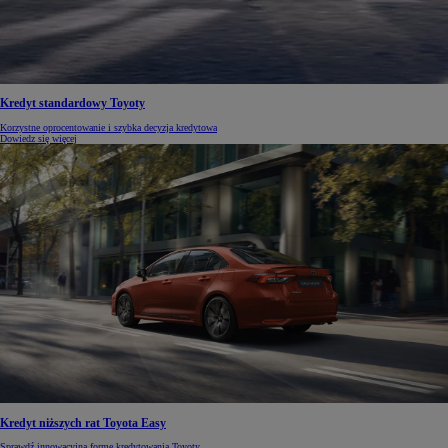
Kredyt standardowy Toyoty
Korzystne oprocentowanie i szybka decyzja kredytowa
Dowiedz się więcej
Kredyt niższych rat Toyota Easy
Sprawdź innowacyjną formę kredytowania Toyoty