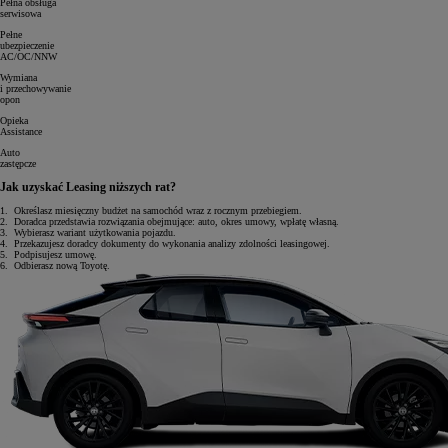
Pełna obsługa
serwisowa
Pełne
ubezpieczenie
AC/OC/NNW
Wymiana
i przechowywanie
opon
Opieka
Assistance
Auto
zastępcze
Jak uzyskać Leasing niższych rat?
1.
Określasz miesięczny budżet na samochód wraz z rocznym przebiegiem.
2.
Doradca przedstawia rozwiązania obejmujące: auto, okres umowy, wpłatę własną.
3.
Wybierasz wariant użytkowania pojazdu.
4.
Przekazujesz doradcy dokumenty do wykonania analizy zdolności leasingowej.
5.
Podpisujesz umowę.
6.
Odbierasz nową Toyotę.