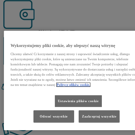
Wpłata własna od 0% do 40%
Wykorzystujemy pliki cookie, aby ulepszyć naszą witrynę
Chcemy ułatwić Ci korzystanie z naszej strony i usprawnić świadczenie usług, dlatego
wykorzystujemy pliki cookie, które są umieszczane na Twoim komputerze, telefonie
komórkowym lub tablecie. Pomagają one nam zrozumieć Twoje potrzeby i ulepszać
Umowa leasingowa na okres od 24 do 48 miesięcy
funkcjonalność naszej witryny. Są wykorzystywane do dostarczania usług i narzędzi osó
trzecich, a także służą do celów reklamowych. Zalecamy akceptację wszystkich plików c
Jeżeli nie wyrażasz na to zgody, możesz łatwo zmienić ich ustawienia. Szczegółowe info
na ten temat znajdziesz w naszej
Polityce plików cookie.
Ustawienia plików cookie
Trzy warianty zakończenia umowy: wymiana na nowe auto, zwrot lub wykup
Odrzuć wszystkie
Zaakceptuj wszystkie