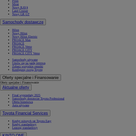
Prius
Mirai
Nowy RAV4
Land Cruiser
Nowy GR GT
Samochody dostawcze
Hilux
Nowy Hilux
Nowy Hilux Electric
PROACE Max
PROACE
PROACE Verso
PROACE CITY
PROACE CITY Verso
Samochody używane
Umów się na jazdę testową
Zobacz wszystkie cenniki
Konfiguruj swoją Toyotę
Oferty specjalne i Finansowanie
Oferty specjalne i Finansowanie
Aktualne oferty
Finał wyprzedaży 2025
Samochody dostawcze Toyota Professional
Oferta biznesowa
Auta używane
Toyota Financial Services
Kredyt niższych rat Toyota Easy
Kredyt standardowy
Leasing standardowy
KINTO ONE