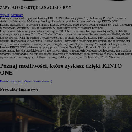
ZAPYTAJ O OFERTĘ DLA SWOJEJ FIRMY
Wypełnij formularz
Leasing niższych rat to produkt Leasing KINTO ONE oferowany przez Toyota Leasing Polska Sp. z o.o. z
siedzibą w Warszawie. Wybierając Leasing niższych rat, podpisujesz umowę Leasingu KINTO ONE.
Leasing standardowy to produkt Standard Leasing oferowany przez Toyota Leasing Polska Sp. z o.o. z siedzibą
w Warszawie. Wybierając Leasing standardowy, podpisujesz umowę Standard Leasingu.
Przykładowa Rata miesięczna netto w Leasing KINTO ONE dla umowy leasingu zawartej na 24, 36 lub 48
miesięcy z wpłatą własną 0%, 10%, 20% lub 30% ceny pojazdu i rocznym limitem przebiegu 20 000, 40 000
lub 60 000 km. Rata nie obejmuje kosztów rejestracji pojazdu. Szczegóły Leasing KINTO ONE i ostateczne
warunki finansowania są dostępne u Dilerów Toyoty. Przyznanie finansowania jest uzależnione od pozytywnej
oceny zdolności kredytowej potencjalnego leasingobiorcy przez Toyota Leasing. W związku z korzystaniem z
Leasing KINTO ONE pobierane są opłaty przewidziane w Tabeli Opłat i Prowizji. Niniejszy materiał
przeznaczony jest dla przedsiębiorców i nie stanowi oferty w rozumieniu Kodeksu cywilnego oraz ma charakter
wyłącznie informacyjny. Zdjęcie samochodu ma charakter poglądowy i może przedstawiać model w innej wersji
wyposażenia. Finansującym jest Toyota Leasing Polska Sp. z o.o., ul. Wołoska 22, 02-675 Warszawa.
Poznaj możliwości, które zyskasz dzięki KINTO
ONE
Dowiedz się więcej
(Opens in new window)
Produkty finansowe