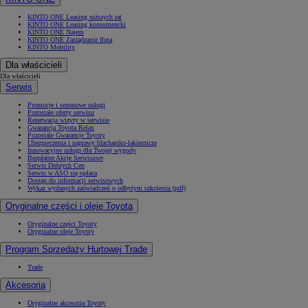
KINTO ONE Leasing niższych rat
KINTO ONE Leasing konsumencki
KINTO ONE Najem
KINTO ONE Zarządzanie flotą
KINTO Mobility
Dla właścicieli
Dla właścicieli
Serwis
Promocje i sezonowe usługi
Pozostałe oferty serwisu
Rezerwacja wizyty w serwisie
Gwarancja Toyota Relax
Pozostałe Gwarancje Toyoty
Ubezpieczenia i naprawy blacharsko-lakiernicze
Innowacyjne usługi dla Twojej wygody
Bezpłatne Akcje Serwisowe
Serwis Dobrych Cen
Serwis w ASO się opłaca
Dostęp do informacji serwisowych
Wykaz wydanych zaświadczeń o odbytym szkoleniu (pdf)
Oryginalne części i oleje Toyota
Oryginalne części Toyoty
Oryginalne oleje Toyoty
Program Sprzedaży Hurtowej Trade
Trade
Akcesoria
Oryginalne akcesoria Toyoty