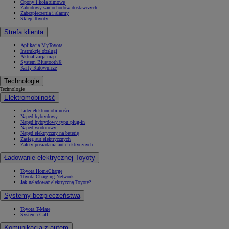
Opony i koła zimowe
Zabudowy samochodów dostawczych
Zabezpieczenia i alarmy
Sklep Toyoty
Strefa klienta
Aplikacja MyToyota
Instrukcje obsługi
Aktualizacja map
System Bluetooth®
Karty Ratownicze
Technologie
Technologie
Elektromobilność
Lider elektromobilności
Napęd hybrydowy
Napęd hybrydowy typu plug-in
Napęd wodorowy
Napęd elektryczny na baterię
Zasięg aut elektrycznych
Zalety posiadania aut elektrycznych
Ładowanie elektrycznej Toyoty
Toyota HomeCharge
Toyota Charging Network
Jak naładować elektryczną Toyotę?
Systemy bezpieczeństwa
Toyota T-Mate
System eCall
Komunikacja z autem