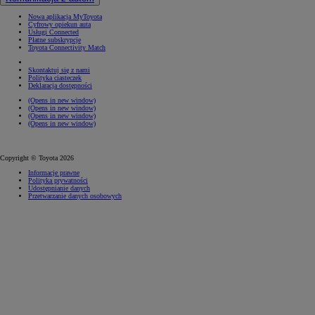
Nowa aplikacja MyToyota
Cyfrowy opiekun auta
Usługi Connected
Płatne subskrypcje
Toyota Connectivity Match
Skontaktuj się z nami
Polityka ciasteczek
Deklaracja dostępności
(Opens in new window)
(Opens in new window)
(Opens in new window)
(Opens in new window)
Copyright © Toyota 2026
Informacje prawne
Polityka prywatności
Udostępnianie danych
Przetwarzanie danych osobowych