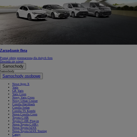
Zarządzanie flotą
Poznaj ofertę przeznaczoną dla dużych firm
Dowiedz się więcej
Samochody
Samochody
Samochody osobowe
Nowe Aygo X
Yaris
GR Yaris
Yaris Cross
Nowy Yaris Cross
Nowy Urban Cruiser
Corolla Hatchback
Corolla Sedan
Corolla TS Kombi
Nowa Corolla Cross
Toyota C-HR
Toyota C-HR Plug-in
Nowa Toyota C-HR+
Nowa Toyota bZ4X
Nowa Toyota bZ4X Touring
Camry