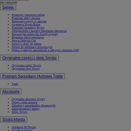
Dla właścicieli
Serwis
Promocje i sezonowe usługi
Pozostałe oferty serwisu
Rezerwacja wizyty w serwisie
Gwarancja Toyota Relax
Pozostałe Gwarancje Toyoty
Ubezpieczenia i naprawy blacharsko-lakiernicze
Innowacyjne usługi dla Twojej wygody
Bezpłatne Akcje Serwisowe
Serwis Dobrych Cen
Serwis w ASO się opłaca
Dostęp do informacji serwisowych
Wykaz wydanych zaświadczeń o odbytym szkoleniu (pdf)
Oryginalne części i oleje Toyota
Oryginalne części Toyoty
Oryginalne oleje Toyoty
Program Sprzedaży Hurtowej Trade
Trade
Akcesoria
Oryginalne akcesoria Toyoty
Opony i koła zimowe
Zabudowy samochodów dostawczych
Zabezpieczenia i alarmy
Sklep Toyoty
Strefa klienta
Aplikacja MyToyota
Instrukcje obsługi