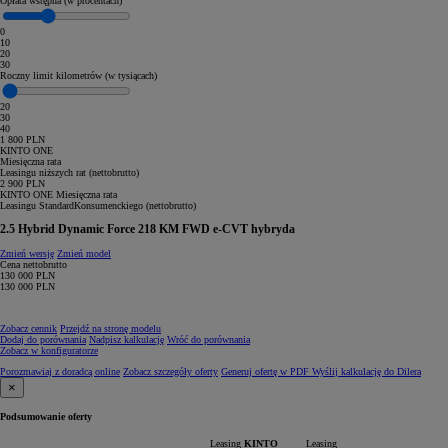
Opłata wstępna (w procentach)
0
10
20
30
Roczny limit kilometrów (w tysiącach)
20
30
40
1 800
PLN
KINTO ONE
Miesięczna rata
Leasingu niższych rat (
netto
brutto
)
2 900
PLN
KINTO ONE
Miesięczna rata
Leasingu
Standard
Konsumenckiego
(
netto
brutto
)
2.5 Hybrid Dynamic Force 218 KM FWD e-CVT hybryda
Zmień wersję
Zmień model
Cena
netto
brutto
130 000
PLN
130 000
PLN
Zobacz cennik
Przejdź na stronę modelu
Dodaj do porównania
Nadpisz kalkulację
Wróć do porównania
Zobacz w konfiguratorze
Porozmawiaj z doradcą online
Zobacz szczegóły oferty
Generuj ofertę w PDF
Wyślij kalkulację do Dilera
×
Podsumowanie oferty
Leasing
KINTO
Leasing