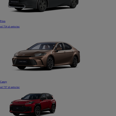
Prius
od 754 zł netto/mc
Camry
od 737 zł netto/mc