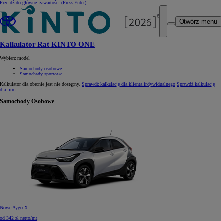
Przejdź do głównej zawartości
(Press Enter)
Otwórz menu
Kalkulator Rat KINTO ONE
Wybierz model
Samochody osobowe
Samochody sportowe
Kalkulator dla
obecnie jest nie dostępny.
Sprawdź kalkulację dla klienta indywidualnego
Sprawdź kalkulację
dla firm
Samochody Osobowe
Nowe Aygo X
od 342 zł netto/mc