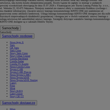
Korzystającego określonego wariantu umowy leasingu) może wchodzić obok raty leasingu również: rata
serwisowa, rata zwrotu kosztu ubezpieczenia pojazdu. Kwoty Łączne do zapłaty co miesiąc w podanych
powyżej wysokościach obowiązują do dnia 31.07.2026 r. Finansującym jest Toyota Leasing Polska Sp. z o.o.,
ul. Wołoska 22, 02-675 Warszawa. Niniejszy materiał nie stanowi oferty w rozumieniu Kodeksu cywilnego i
ma charakter informacyjny. Zawarcie umowy leasingu konsumenckiego KINTO ONE jest uzależnione od
pozytywnej oceny zdolności kredytowej. Usługa leasingu konsumenckiego KINTO ONE dostępna jest dla osób
fizycznych nieprowadzących działalności gospodarczej i dostępna jest w dwóch wariantach: umowy leasingu z
usługą serwisową lub samodzielnej umowy leasingu. Szczegóły dotyczące warunków leasingu konsumenckiego
KINTO ONE dostępne są w salonach Dilerów Toyoty.
Samochody
Samochody
Samochody osobowe
Nowe Aygo X
Yaris
GR Yaris
Yaris Cross
Nowy Yaris Cross
Nowy Urban Cruiser
Corolla Hatchback
Corolla Sedan
Corolla TS Kombi
Nowa Corolla Cross
Toyota C-HR
Toyota C-HR Plug-in
Nowa Toyota C-HR+
Nowa Toyota bZ4X
Nowa Toyota bZ4X Touring
Camry
Prius
Mirai
Nowy RAV4
Land Cruiser
Nowy GR GT
Samochody dostawcze
Hilux