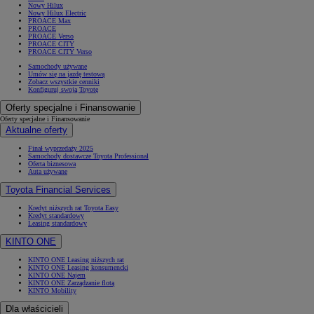
Nowy Hilux
Nowy Hilux Electric
PROACE Max
PROACE
PROACE Verso
PROACE CITY
PROACE CITY Verso
Samochody używane
Umów się na jazdę testową
Zobacz wszystkie cenniki
Konfiguruj swoją Toyotę
Oferty specjalne i Finansowanie
Oferty specjalne i Finansowanie
Aktualne oferty
Finał wyprzedaży 2025
Samochody dostawcze Toyota Professional
Oferta biznesowa
Auta używane
Toyota Financial Services
Kredyt niższych rat Toyota Easy
Kredyt standardowy
Leasing standardowy
KINTO ONE
KINTO ONE Leasing niższych rat
KINTO ONE Leasing konsumencki
KINTO ONE Najem
KINTO ONE Zarządzanie flotą
KINTO Mobility
Dla właścicieli