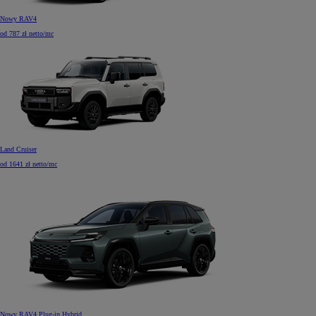
Nowy RAV4
od 787 zł netto/mc
Land Cruiser
od 1641 zł netto/mc
Nowy RAV4 Plug-in Hybrid