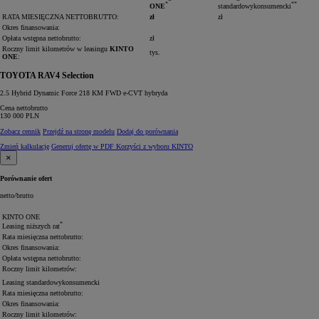
*
**
ONE
standardowy
konsumencki
RATA MIESIĘCZNA
NETTO
BRUTTO
:
zł
zł
Okres finansowania:
Opłata wstępna
netto
brutto
:
zł
Roczny limit kilometrów w leasingu
KINTO
tys.
ONE
:
TOYOTA RAV4 Selection
2.5 Hybrid Dynamic Force 218 KM FWD e-CVT hybryda
Cena
netto
brutto
130 000
PLN
Zobacz cennik
Przejdź na stronę modelu
Dodaj do porównania
Zmień kalkulację
Generuj ofertę w PDF
Korzyści z wyboru KINTO
×
Porównanie ofert
netto
/
brutto
KINTO ONE
*
Leasing niższych rat
Rata miesięczna
netto
brutto
:
Okres finansowania:
Opłata wstępna
netto
brutto
:
Roczny limit kilometrów:
Leasing
standardowy
konsumencki
Rata miesięczna
netto
brutto
:
Okres finansowania:
Roczny limit kilometrów: