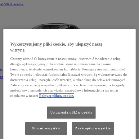
od 500 zł netto/mc
Wykorzystujemy pliki cookie, aby ulepszyć naszą
witrynę
Chcemy ułatwić Ci korzystanie z naszej strony i usprawnić świadczenie usług,
dlatego wykorzystujemy pliki cookie, które są umieszczane na Twoim
komputerze, telefonie komórkowym lub tablecie. Pomagają one nam zrozumieć
Corolla Sedan
Twoje potrzeby i ulepszać funkcjonalność naszej witryny. Są wykorzystywane do
od 541 zł netto/mc
dostarczania usług i narzędzi osób trzecich, a także służą do celów reklamowych.
Zalecamy akceptację wszystkich plików cookie. Jeżeli nie wyrażasz na to zgody,
możesz łatwo zmienić ich ustawienia. Szczegółowe informacje na ten temat
znajdziesz w naszej
Polityce plików cookie.
Ustawienia plików cookie
Odrzuć wszystkie
Zaakceptuj wszystkie