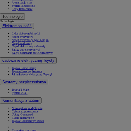
Aktualizacja map
System Bluetooth®
Karty Ratownicze
Technologie
Technologie
Elektromobilność
Lider elektromobilności
Napęd hybrydowy
Napęd hybrydowy typu plug-in
Napęd wodorowy
Napęd elektryczny na baterię
Zasięg aut elektrycznych
Zalety posiadania aut elektrycznych
Ładowanie elektrycznej Toyoty
Toyota HomeCharge
Toyota Charging Network
Jak naładować elektryczną Toyotę?
Systemy bezpieczeństwa
Toyota T-Mate
System eCall
Komunikacja z autem
Nowa aplikacja MyToyota
Cyfrowy opiekun auta
Usługi Connected
Płatne subskrypcje
Toyota Connectivity Match
Skontaktuj się z nami