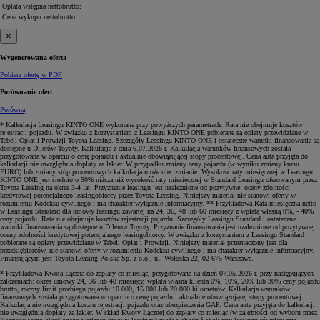
Opłata wstępna
netto
brutto
:
Cena wykupu
netto
brutto
:
×
Wygenerowana oferta
Pobierz ofertę w PDF
Porównanie ofert
Porównaj
* Kalkulacja Leasingu KINTO ONE wykonana przy powyższych parametrach. Rata nie obejmuje kosztów
rejestracji pojazdu. W związku z korzystaniem z Leasingu KINTO ONE pobierane są opłaty przewidziane w
Tabeli Opłat i Prowizji Toyota Leasing. Szczegóły Leasingu KINTO ONE i ostateczne warunki finansowania są
dostępne u Dilerów Toyoty. Kalkulacja z dnia 6.07.2026 r. Kalkulacja warunków finansowych została
przygotowana w oparciu o cenę pojazdu i aktualnie obowiązującej stopy procentowej. Cena auta przyjęta do
kalkulacji nie uwzględnia dopłaty za lakier. W przypadku zmiany ceny pojazdu (w wyniku zmiany kursu
EURO) lub zmiany stóp procentowych kalkulacja może ulec zmianie. Wysokość raty miesięcznej w Leasingu
KINTO ONE jest średnio o 50% niższa niż wysokość raty miesięcznej w Standard Leasingu oferowanym przez
Toyota Leasing na okres 3-4 lat. Przyznanie leasingu jest uzależnione od pozytywnej oceny zdolności
kredytowej potencjalnego leasingobiorcy przez Toyota Leasing. Niniejszy materiał nie stanowi oferty w
rozumieniu Kodeksu cywilnego i ma charakter wyłącznie informacyjny. ** Przykładowa Rata miesięczna netto
w Leasingu Standard dla umowy leasingu zawartej na 24, 36, 48 lub 60 miesięcy z wpłatą własną 0%, - 40%
ceny pojazdu. Rata nie obejmuje kosztów rejestracji pojazdu. Szczegóły Leasingu Standard i ostateczne
warunki finansowania są dostępne u Dilerów Toyoty. Przyznanie finansowania jest uzależnione od pozytywnej
oceny zdolności kredytowej potencjalnego leasingobiorcy. W związku z korzystaniem z Leasingu Standard
pobierane są opłaty przewidziane w Tabeli Opłat i Prowizji. Niniejszy materiał przeznaczony jest dla
przedsiębiorców, nie stanowi oferty w rozumieniu Kodeksu cywilnego i ma charakter wyłącznie informacyjny.
Finansującym jest Toyota Leasing Polska Sp. z o.o., ul. Wołoska 22, 02-675 Warszawa.
* Przykładowa Kwota Łączna do zapłaty co miesiąc, przygotowana na dzień 07.05.2026 r. przy następujących
założeniach: okres umowy 24, 36 lub 48 miesięcy, wpłata własna klienta 0%, 10%, 20% lub 30% ceny pojazdu
brutto, roczny limit przebiegu pojazdu 10 000, 15 000 lub 20 000 kilometrów. Kalkulacja warunków
finansowych została przygotowana w oparciu o cenę pojazdu i aktualnie obowiązującej stopy procentowej.
Kalkulacja nie uwzględnia kosztu rejestracji pojazdu oraz ubezpieczenia GAP. Cena auta przyjęta do kalkulacji
nie uwzględnia dopłaty za lakier. W skład Kwoty Łącznej do zapłaty co miesiąc (w zależności od wyboru przez