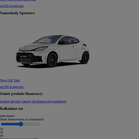
od 819 zł netto/mc
Samochody Sportowe
Nowy GR Yaris
od 929 zł netto/mc
Zmień produkt finansowy:
Leasing dla firm
Leasing dla Klienta indywidualnego
Kalkulator rat
netto
/
brutto
Okres finansowania (w miesiącach)
24
36
48