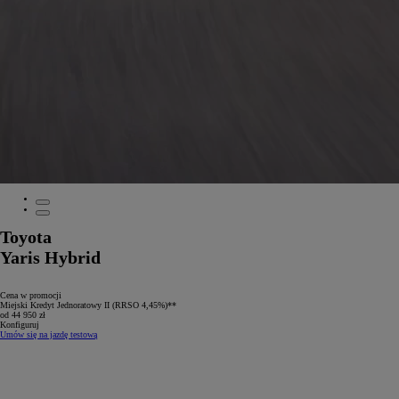
Toyota
Yaris Hybrid
Cena w promocji
Miejski Kredyt Jednoratowy II (RRSO 4,45%)**
od 44 950 zł
Konfiguruj
Umów się na jazdę testową