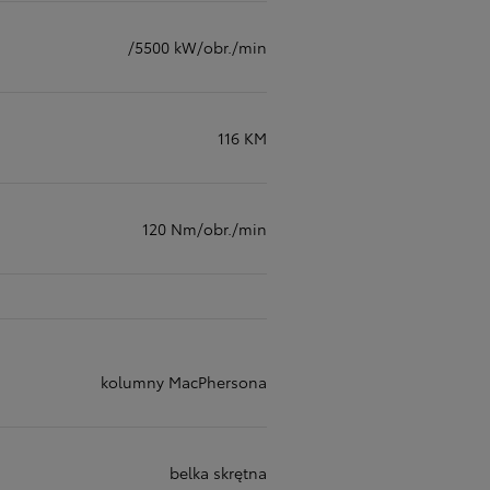
/5500 kW/obr./min
116 KM
120 Nm/obr./min
kolumny MacPhersona
belka skrętna