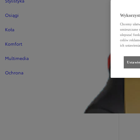
Stylistyka
Osiągi
Wykorzystu
Chcemy ułatwi
Koła
umieszczane 
ulepszać funk
celów reklamo
Komfort
ich ustawieni
Multimedia
Ustawie
Ochrona