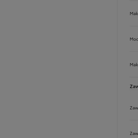
Mak
Od
105 300 zł
Corolla Hatchback
Moc
HYBRID
Mak
Zaw
Zaw
Zaw