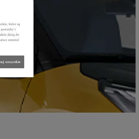
okie, które są
potrzeby i
także służą do
łatwo zmienić
uj wszystkie