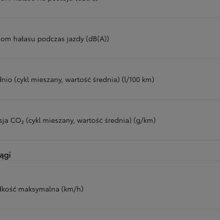
iom hałasu podczas jazdy (dB(A))
nio (cykl mieszany, wartość średnia) (l/100 km)
sja CO₂ (cykl mieszany, wartość średnia) (g/km)
ągi
dkość maksymalna (km/h)