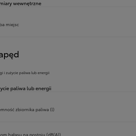
miary wewnętrzne
zba miejsc
apęd
gi i zużycie paliwa lub energii
ycie paliwa lub energii
emność zbiornika paliwa (l)
iom hałasu na postoju (dB(A))