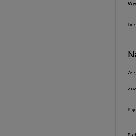
Wy
Lic
N
Osią
Zuż
Poj
Poz