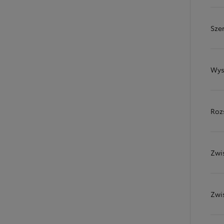
Sze
Wys
Roz
Zwi
Od
81 900 zł
Yaris Cross
HYBRID
Zwi