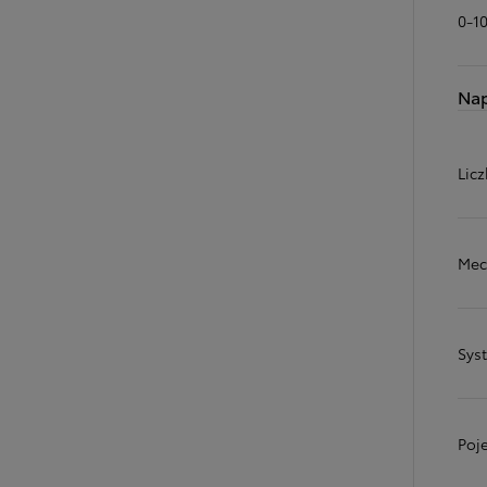
0-1
Na
Licz
Mec
Sys
Poj