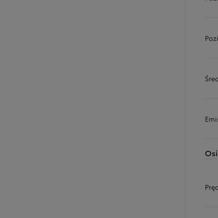
Poz
Śred
Emi
Osi
Prę