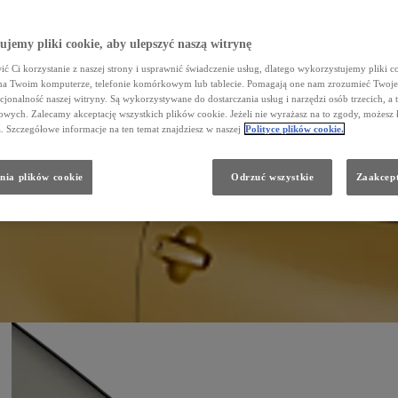
jemy pliki cookie, aby ulepszyć naszą witrynę
ć Ci korzystanie z naszej strony i usprawnić świadczenie usług, dlatego wykorzystujemy pliki co
na Twoim komputerze, telefonie komórkowym lub tablecie. Pomagają one nam zrozumieć Twoje 
cjonalność naszej witryny. Są wykorzystywane do dostarczania usług i narzędzi osób trzecich, a 
wych. Zalecamy akceptację wszystkich plików cookie. Jeżeli nie wyrażasz na to zgody, możesz 
a. Szczegółowe informacje na ten temat znajdziesz w naszej
Polityce plików cookie.
nia plików cookie
Odrzuć wszystkie
Zaakcept