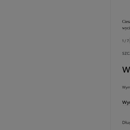
Cies
wyci
1 / 7
SZC
W
Wymi
Wym
Dłu