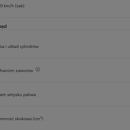
00 km/h (sek)
pęd
ba i układ cylindrów
Więcej informacji
hanizm zaworów
tem wtrysku paliwa
emność skokowa (cm³)