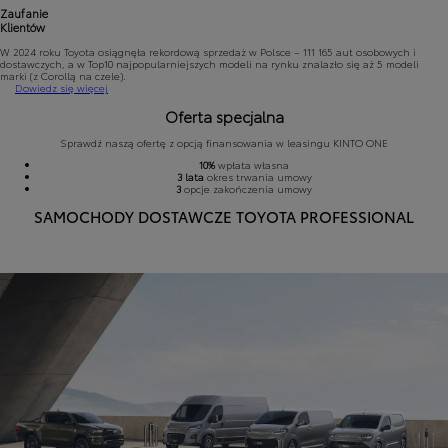
Zaufanie
Klientów
W 2024 roku Toyota osiągnęła rekordową sprzedaż w Polsce – 111 165 aut osobowych i
dostawczych, a w Top10 najpopularniejszych modeli na rynku znalazło się aż 5 modeli
marki (z Corollą na czele).
Dowiedz się więcej
Oferta specjalna
Sprawdź naszą ofertę z opcją finansowania w leasingu KINTO ONE
10%
wpłata własna
3 lata
okres trwania umowy
3
opcje zakończenia umowy
SAMOCHODY DOSTAWCZE TOYOTA PROFESSIONAL