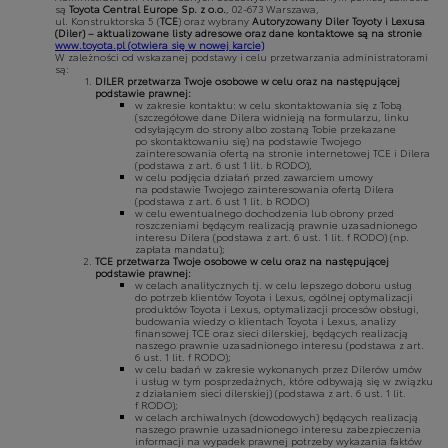
są
Toyota Central Europe Sp. z o.o.
, 02-673 Warszawa,
ul. Konstruktorska 5 (
TCE
) oraz wybrany
Autoryzowany Diler Toyoty i Lexusa
(Diler) – aktualizowane listy adresowe oraz dane kontaktowe są na stronie
www.toyota.pl
(otwiera się w nowej karcie)
W zależności od wskazanej podstawy i celu przetwarzania administratorami
są:
DILER przetwarza Twoje osobowe w celu oraz na następującej
podstawie prawnej:
w zakresie kontaktu: w celu skontaktowania się z Tobą
(szczegółowe dane Dilera widnieją na formularzu, linku
odsyłającym do strony albo zostaną Tobie przekazane
po skontaktowaniu się) na podstawie Twojego
zainteresowania ofertą na stronie internetowej TCE i Dilera
(podstawa z art. 6 ust 1 lit. b RODO),
w celu podjęcia działań przed zawarciem umowy
na podstawie Twojego zainteresowania ofertą Dilera
(podstawa z art. 6 ust 1 lit. b RODO)
w celu ewentualnego dochodzenia lub obrony przed
roszczeniami będącym realizacją prawnie uzasadnionego
interesu Dilera (podstawa z art. 6 ust. 1 lit. f RODO) (np.
zapłata mandatu);
TCE przetwarza Twoje osobowe w celu oraz na następującej
podstawie prawnej:
w celach analitycznych tj. w celu lepszego doboru usług
do potrzeb klientów Toyota i Lexus, ogólnej optymalizacji
produktów Toyota i Lexus, optymalizacji procesów obsługi,
budowania wiedzy o klientach Toyota i Lexus, analizy
finansowej TCE oraz sieci dilerskiej, będących realizacją
naszego prawnie uzasadnionego interesu (podstawa z art.
6 ust. 1 lit. f RODO);
w celu badań w zakresie wykonanych przez Dilerów umów
i usług w tym posprzedażnych, które odbywają się w związku
z działaniem sieci dilerskiej) (podstawa z art. 6 ust. 1 lit.
f RODO);
w celach archiwalnych (dowodowych) będących realizacją
naszego prawnie uzasadnionego interesu zabezpieczenia
informacji na wypadek prawnej potrzeby wykazania faktów