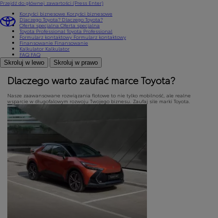
Przejdź do głównej zawartości
(Press Enter)
Korzyści biznesowe
Korzyści biznesowe
Dlaczego Toyota?
Dlaczego Toyota?
Oferta specjalna
Oferta specjalna
Toyota Professional
Toyota Professional
Formularz kontaktowy
Formularz kontaktowy
Finansowanie
Finansowanie
Kalkulator
Kalkulator
FAQ
FAQ
Skroluj w lewo
Skroluj w prawo
Dlaczego warto zaufać marce Toyota?
Nasze zaawansowane rozwiązania flotowe to nie tylko mobilność, ale realne
wsparcie w długofalowym rozwoju Twojego biznesu. Zaufaj sile marki Toyota.