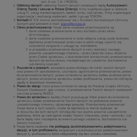
(art. 6 ust. 1 lit. f RODO);
Odbiorcy danych:
odbiorcą Twoich danych osobowych będą
Autoryzowani
Dilerzy Toyoty i Lexusa w Polsce (Dilerzy)
, firmy współpracujące w zakresie
usług IT, usług marketingowych, badań rynku, call center, firmy wspierające
organizację i realizację wydarzeń, spółki z grupy TOYOTA;
Kontakt:
W TCE można skontaktować się z Punktem Kontaktowym Ochrony
Danych pod adresem e-mail:
klient@toyota.pl
Okres przechowywania:
Twoje dane osobowe przechowywane są:
dane osobowe przetwarzane w celu kontaktu przez okres
do 6 miesięcy;
dane osobowe przetwarzane w razie odbycia usługi jazdy testowej
będziemy przechowywać przez czas w jakim mogą ujawnić się
roszczenia związane z usługą np. mandatem;
w przypadku przetwarzania danych w celu realizacji naszego
prawnie uzasadnionego interesu - przez okres do czasu złożenia
przez Ciebie sprzeciwu, z zastrzeżeniem konieczności przetwarzania
danych do końca okresu niezbędnego do ustalenia, dochodzenia
lub obrony roszczeń.
Pouczenie o prawach:
posiadasz prawo dostępu do treści swoich danych
oraz prawo ich sprostowania, usunięcia, ograniczenia przetwarzania, prawo
do przenoszenia danych, prawo wniesienia sprzeciwu wobec przetwarzania
danych, prawo wniesienia sprzeciwu wobec profilowania, prawo do cofnięcia
zgody w dowolnym momencie;
Prawo do skargi:
masz prawo wniesienia skargi do Prezesa Urzędu Ochrony
Danych Osobowych, gdy uznasz, iż przetwarzanie Twoich danych osobowych
narusza przepisy RODO;
Prawo do sprzeciwu:
w każdej chwili przysługuje Tobie prawo do wniesienia
sprzeciwu wobec przetwarzania Twoich danych na podstawie prawnie
uzasadnionego interesu, opisanego powyżej. Przestaniemy przetwarzać
Twoje dane w tych celach, chyba że będziemy w stanie wykazać, że
w stosunku do tych danych istnieją dla nas ważne prawnie uzasadnione
podstawy, które są nadrzędne wobec Twoich interesów, praw i wolności, lub
dane będą nam niezbędne do ewentualnego ustalenia, dochodzenia lub
obrony roszczeń;
Twoje dane osobowe
nie podlegają zautomatyzowanemu podejmowaniu
decyzji, w tym profilowaniu
związanym z automatycznym podejmowaniem
decyzji tj. profilowaniu które odbywałoby się bez udziału człowieka.