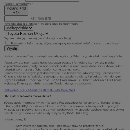
Telefon komórkowy *
Poland +48
+48
Wybierz stację dilerską *
(wybierz przy pomocy mapy)
Wybierz stację dilerską
(wróć do wyboru z listy)
Rozumiem informację. Wyrażam zgodę na kontakt telefoniczny lub mailowy.*
Wyślij
Pola oznaczone * są obowiązkowe, aby wybrany Diler mógł skontaktować się z Tobą.
Pozostawiasz nam swoje dane osobowe poprzez formularz stanowiący prośbę
o przedstawienie oferty. W ten sposób podajesz nam swoje dane kontaktowe celem
skontaktowania się z Tobą telefonicznie lub mailowo.
Pozostawienie danych jest dobrowolne, ale konieczne, abyśmy mogli przedstawić
Ci naszą ofertę. W związku z usługą przedstawienia oferty i przekazanymi danymi,
Toyota Central Europe Sp. z o.o., 02-673 Warszawa, ul. Konstruktorska 5 (TCE) oraz
wybrany Diler są administratorami Twoich danych osobowych.
ZAPOZNAJ SIĘ Z OBOWIĄZKIEM INFORMACYJNYM
Kto i jak przetwarza Twoje dane?
(Obowiązek informacyjny wynikający z Rozporządzenia Parlamentu Europejskiego
i Rady (UE) 2016/679 z dnia 27 kwietnia 2016 r. w sprawie ochrony osób fizycznych
w związku z przetwarzaniem danych osobowych i w sprawie swobodnego przepływu
takich danych oraz uchylenia dyrektywy 95/46/WE (RODO))
Informujemy, iż:
Administrator danych, cele i podstawy prawne przetwarzania:
Administratorem Twoich danych osobowych we wskazanym poniżej zakresie