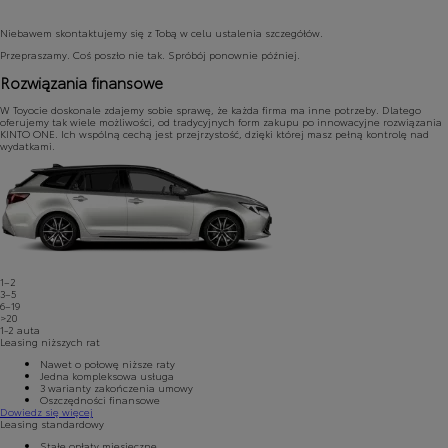
Niebawem skontaktujemy się z Tobą w celu ustalenia szczegółów.
Przepraszamy. Coś poszło nie tak. Spróbój ponownie później.
Rozwiązania finansowe
W Toyocie doskonale zdajemy sobie sprawę, że każda firma ma inne potrzeby. Dlatego
oferujemy tak wiele możliwości, od tradycyjnych form zakupu po innowacyjne rozwiązania
KINTO ONE. Ich wspólną cechą jest przejrzystość, dzięki której masz pełną kontrolę nad
wydatkami.
1–2
3–5
6–19
>20
1-2
auta
Leasing niższych rat
Nawet o połowę niższe raty
Jedna kompleksowa usługa
3 warianty zakończenia umowy
Oszczędności finansowe
Dowiedz się więcej
Leasing standardowy
Stałe opłaty miesięczne