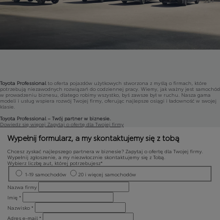
Toyota Professional
to oferta pojazdów użytkowych stworzona z myślą o firmach, które
potrzebują niezawodnych rozwiązań do codziennej pracy. Wiemy, jak ważny jest samochód
w prowadzeniu biznesu, dlatego robimy wszystko, byś zawsze był w ruchu. Nasza gama
modeli i usług wspiera rozwój Twojej firmy, oferując najlepsze osiągi i ładowność w swojej
klasie.
Toyota Professional – Twój partner w biznesie.
Dowiedz się więcej
Zapytaj o ofertę dla Twojej firmy
Wypełnij formularz, a my skontaktujemy się z tobą
Chcesz zyskać najlepszego partnera w biznesie? Zapytaj o ofertę dla Twojej firmy.
Wypełnij zgłoszenie, a my niezwłocznie skontaktujemy się z Tobą.
Wybierz liczbę aut, której potrzebujesz*
1-19 samochodów
20 i więcej samochodów
Nazwa firmy
Imię *
Nazwisko *
Adres e‑mail *