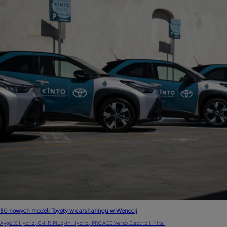
50 nowych modeli Toyoty w carsharingu w Wenecji
Aygo X Hybrid, C-HR Plug-in Hybrid, PROACE Verso Electric i Mirai