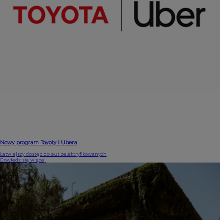
Nowy program Toyoty i Ubera
Łatwiejszy dostęp do aut zelektryfikowanych
Dowiedz się więcej