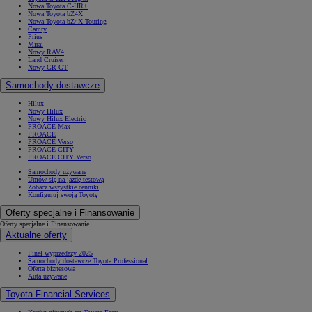
Nowa Toyota C-HR+
Nowa Toyota bZ4X
Nowa Toyota bZ4X Touring
Camry
Prius
Mirai
Nowy RAV4
Land Cruiser
Nowy GR GT
Samochody dostawcze
Hilux
Nowy Hilux
Nowy Hilux Electric
PROACE Max
PROACE
PROACE Verso
PROACE CITY
PROACE CITY Verso
Samochody używane
Umów się na jazdę testową
Zobacz wszystkie cenniki
Konfiguruj swoją Toyotę
Oferty specjalne i Finansowanie
Oferty specjalne i Finansowanie
Aktualne oferty
Finał wyprzedaży 2025
Samochody dostawcze Toyota Professional
Oferta biznesowa
Auta używane
Toyota Financial Services