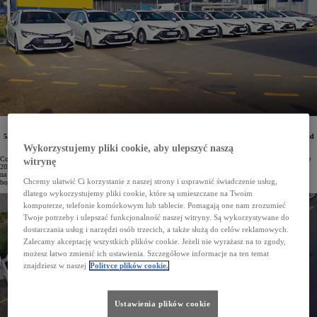
Flota firmy Wedel została poszerzona o niskoemisyjne, oszczędne i niezawodne Toyoty z hybrydą
5. generacji. Pracownicy będą poruszać się Corollami TS Kombi z napędami 1.8 Hybrid i 2.0 Hybrid
Dynamic Force. Pierwsze samochody już zostały wydane przez salon Toyota Radość.
Wykorzystujemy pliki cookie, aby ulepszyć naszą
Corolla to najpopularniejsze auto osobowe w Polsce, a także najczęstszy wybór firm. Te ostatnie w I kwartale
witrynę
2024 roku zarejestrowały już 6500 egz. tego modelu. Przedsiębiorcy wybierają Corollę ze względu
na niezawodne i oszczędne napędy hybrydowe 5. generacji, a także szeroką gamę wersji nadwoziowych oraz
Chcemy ułatwić Ci korzystanie z naszej strony i usprawnić świadczenie usług,
bogate wyposażenie.
dlatego wykorzystujemy pliki cookie, które są umieszczane na Twoim
komputerze, telefonie komórkowym lub tablecie. Pomagają one nam zrozumieć
Twoje potrzeby i ulepszać funkcjonalność naszej witryny. Są wykorzystywane do
dostarczania usług i narzędzi osób trzecich, a także służą do celów reklamowych.
Zalecamy akceptację wszystkich plików cookie. Jeżeli nie wyrażasz na to zgody,
możesz łatwo zmienić ich ustawienia. Szczegółowe informacje na ten temat
znajdziesz w naszej
Polityce plików cookie.
Ustawienia plików cookie