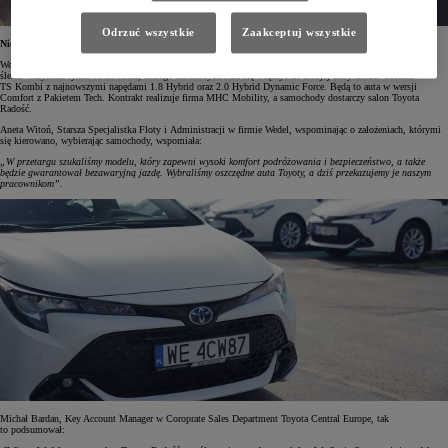
Odrzuć wszystkie
Zaakceptuj wszystkie
Niezawodna Corolla
Wedel od ponad 170 lat specjalizuje się w produkcji czekolady i wyrobów czekoladowych. Firma z uwagą
śledzi wszystkie rynkowe nowinki, dlatego też zdecydowała się włączyć do swojej floty model Corolla
TS Kombi z najnowszymi napędami 1.8 Hybrid oraz 2.0 Hybrid Dynamic Force. Będą to auta w wersji
Comfort z Pakietem Tech. Kontrakt realizuje firma MHC Mobility, a samochody dostarczy salon Toyota
Radość.
Aneta Witoń, Starsza Specjalistka Floty i Administracji w firmie Wedel, wspominając o założeniach, którymi
się kierowano, wybierając samochody, wspomiała:
„W przetargu szukaliśmy modelu, który zapewni wysoki komfort podróżowania i bezpieczeństwo, a także
będzie gwarantował bezawaryjną jazdę. Wybraliśmy oszczędne auta Toyoty, a dziś przekazujemy je naszym
pracownikom”.
Michał Bardan, Key Account Manager w Coroprate Sales Department Toyota Central Europe, tak
to podsumował: