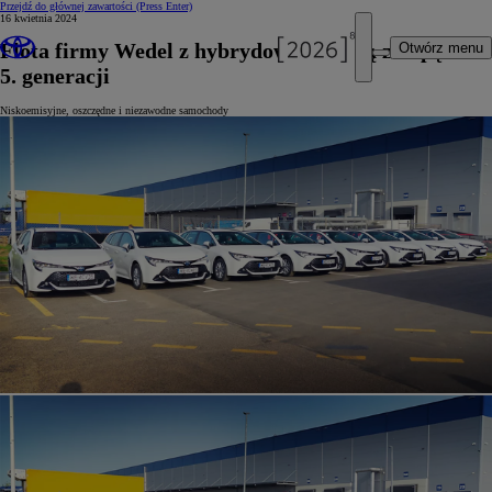
Przejdź do głównej zawartości
(Press Enter)
16 kwietnia 2024
Flota firmy Wedel z hybrydową Corollą z napędem
Otwórz menu
5. generacji
Niskoemisyjne, oszczędne i niezawodne samochody