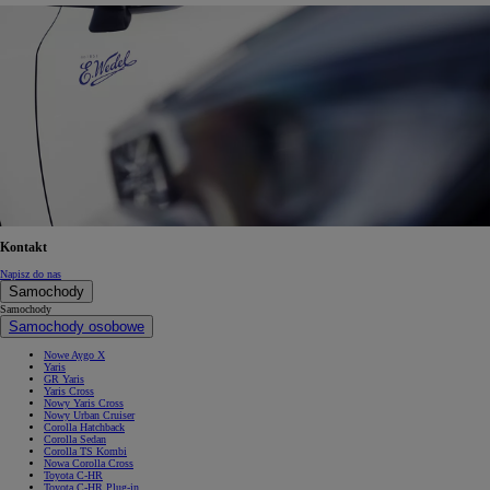
Kontakt
Napisz do nas
Samochody
Samochody
Samochody osobowe
Nowe Aygo X
Yaris
GR Yaris
Yaris Cross
Nowy Yaris Cross
Nowy Urban Cruiser
Corolla Hatchback
Corolla Sedan
Corolla TS Kombi
Nowa Corolla Cross
Toyota C-HR
Toyota C-HR Plug-in