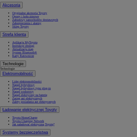
Akcesoria
Oryginalne akcesoria Toyoty
Opony i koła zimowe
Zabudowy samochodów dostawczych
Zabezpieczenia i alarmy
Sklep Toyoty
Strefa klienta
Aplikacja MyToyota
Instrukcje obsługi
Aktualizacja map
System Bluetooth®
Karty Ratownicze
Technologie
Technologie
Elektromobilność
Lider elektromobilności
Napęd hybrydowy
Napęd hybrydowy typu plug-in
Napęd wodorowy
Napęd elektryczny na baterię
Zasięg aut elektrycznych
Zalety posiadania aut elektrycznych
Ładowanie elektrycznej Toyoty
Toyota HomeCharge
Toyota Charging Network
Jak naładować elektryczną Toyotę?
Systemy bezpieczeństwa