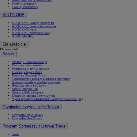
Kredyt niższych rat Toyota Easy
Kredyt standardowy
Leasing standardowy
KINTO ONE
KINTO ONE Leasing niższych rat
KINTO ONE Leasing konsumencki
KINTO ONE Najem
KINTO ONE Zarządzanie flotą
KINTO Mobility
Dla właścicieli
Dla właścicieli
Serwis
Promocje i sezonowe usługi
Pozostałe oferty serwisu
Rezerwacja wizyty w serwisie
Gwarancja Toyota Relax
Pozostałe Gwarancje Toyoty
Ubezpieczenia i naprawy blacharsko-lakiernicze
Innowacyjne usługi dla Twojej wygody
Bezpłatne Akcje Serwisowe
Serwis Dobrych Cen
Serwis w ASO się opłaca
Dostęp do informacji serwisowych
Wykaz wydanych zaświadczeń o odbytym szkoleniu (pdf)
Oryginalne części i oleje Toyota
Oryginalne części Toyoty
Oryginalne oleje Toyoty
Program Sprzedaży Hurtowej Trade
Trade