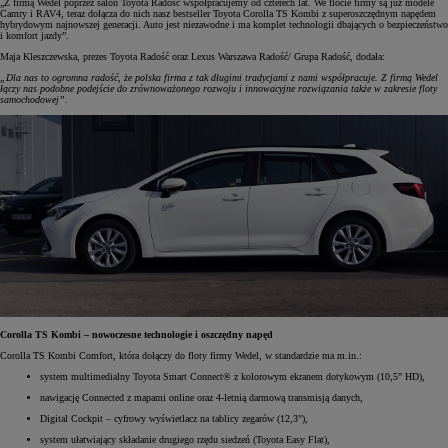
„Z firmą Wedel poprzez salon Toyota Radość współpracujemy od czterech lat. We flocie firmy są już modele
Camry i RAV4, teraz dołącza do nich nasz bestseller Toyota Corolla TS Kombi z superoszczędnym napędem
hybrydowym najnowszej generacji. Auto jest niezawodne i ma komplet technologii dbających o bezpieczeństwo
i komfort jazdy”.
Maja Kleszczewska, prezes Toyota Radość oraz Lexus Warszawa Radość/ Grupa Radość, dodała:
„Dla nas to ogromna radość, że polska firma z tak długimi tradycjami z nami współpracuje. Z firmą Wedel
łączy nas podobne podejście do zrównoważonego rozwoju i innowacyjne rozwiązania także w zakresie floty
samochodowej”.
Corolla TS Kombi – nowoczesne technologie i oszczędny napęd
Corolla TS Kombi Comfort, która dołączy do floty firmy Wedel, w standardzie ma m.in.:
system multimedialny Toyota Smart Connect® z kolorowym ekranem dotykowym (10,5" HD),
nawigację Connected z mapami online oraz 4-letnią darmową transmisją danych,
Digital Cockpit – cyfrowy wyświetlacz na tablicy zegarów (12,3"),
system ułatwiający składanie drugiego rzędu siedzeń (Toyota Easy Flat),