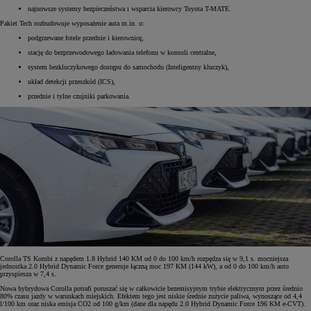
najnowsze systemy bezpieczeństwa i wsparcia kierowcy Toyota T-MATE.
Pakiet Tech rozbudowuje wyposażenie auta m.in. o:
podgrzewane fotele przednie i kierownicę,
stację do bezprzewodowego ładowania telefonu w konsoli centralne,
system bezkluczykowego dostępu do samochodu (Inteligentny kluczyk),
układ detekcji przeszkód (ICS),
przednie i tylne czujniki parkowania.
Corolla TS Kombi z napędem 1.8 Hybrid 140 KM od 0 do 100 km/h rozpędza się w 9,1 s. mocniejsza
jednostka 2.0 Hybrid Dynamic Force generuje łączną moc 197 KM (144 kW), a od 0 do 100 km/h auto
przyspiesza w 7,4 s.
Nowa hybrydowa Corolla potrafi poruszać się w całkowicie bezemisyjnym trybie elektrycznym przez średnio
80% czasu jazdy w warunkach miejskich. Efektem tego jest niskie średnie zużycie paliwa, wynoszące od 4,4
l/100 km oraz niska emisja CO2 od 100 g/km (dane dla napędu 2.0 Hybrid Dynamic Force 196 KM e-CVT).