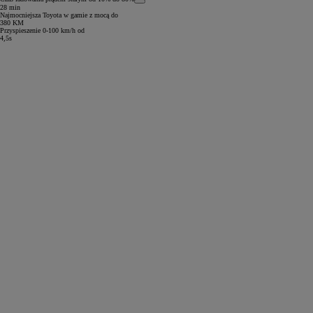
28 min
Najmocniejsza Toyota w gamie z mocą do
380 KM
Przyspieszenie 0-100 km/h od
4,5s
Od
81 900 zł
Yaris Cross
HYBRID