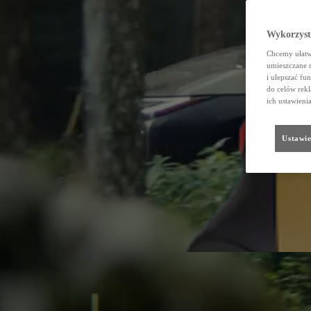
Wykorzystu
Chcemy ułatwi
umieszczane 
i ulepszać fu
do celów rekl
ich ustawieni
Ustawie