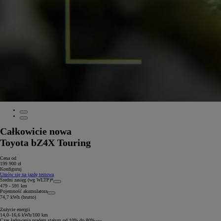
Całkowicie nowa
Toyota bZ4X Touring
Cena od
199 900 zł
Konfiguruj
Umów się na jazdę testową
Średni zasięg (wg WLTP)*
479 - 591 km
Pojemność akumulatora
74,7 kWh (brutto)
Zużycie energii
14,0–16,6 kWh/100 km
Czas ładowania prądem stałym od 10% do 80%