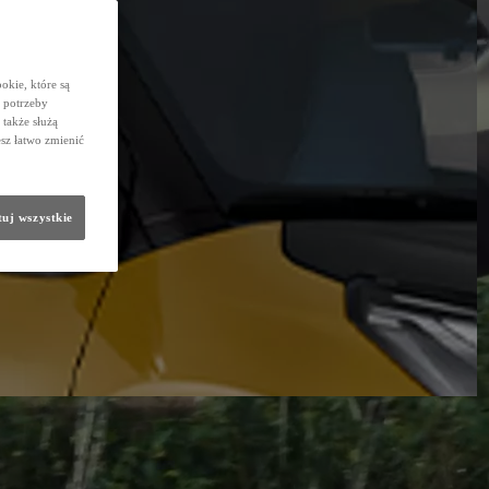
okie, które są
 potrzeby
 także służą
sz łatwo zmienić
uj wszystkie