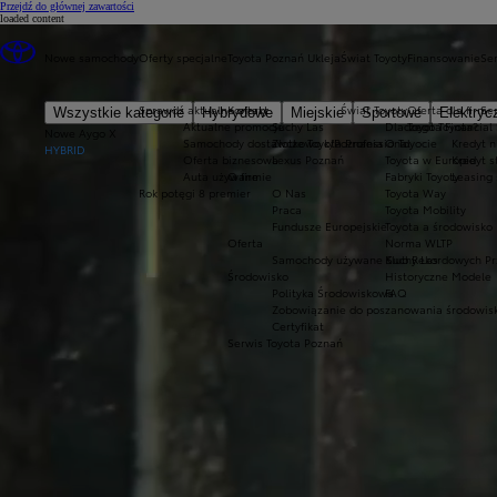
(Press Enter)
Przejdź do głównej zawartości
loaded content
Nowe samochody
Oferty specjalne
Toyota Poznań Ukleja
Świat Toyoty
Finansowanie
Ser
Sprawdź aktualne oferty
Kontakt
Świat Toyoty
Oferta dla firm
Se
Wszystkie kategorie
Hybrydowe
Miejskie
Sportowe
Elektryc
Aktualne promocje
Suchy Las
Dlaczego Toyota?
Toyota Financial
Nowe Aygo X
Samochody dostawcze Toyota Professional
Złotkowo k/Poznania
O Toyocie
Kredyt n
HYBRID
Oferta biznesowa
Lexus Poznań
Toyota w Europie
Kredyt 
Auta używane
O firmie
Fabryki Toyoty
Leasing
Rok potęgi 8 premier
O Nas
Toyota Way
Praca
Toyota Mobility
Fundusze Europejskie
Toyota a środowisko
Oferta
Norma WLTP
Samochody używane Suchy Las
Klub Rekordowych Pr
Środowisko
Historyczne Modele
Polityka Środowiskowa
FAQ
Zobowiązanie do poszanowania środowis
Certyfikat
Serwis Toyota Poznań