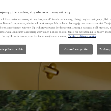
jemy pliki cookie, aby ulepszyć naszą witrynę
ć Ci korzystanie z naszej strony i usprawnić świadczenie usług, dlatego wykorzystujemy pliki co
na Twoim komputerze, telefonie komórkowym lub tablecie. Pomagają one nam zrozumieć Twoje
nkcjonalność naszej witryny. Są wykorzystywane do dostarczania usług i narzędzi osób trzecich, a
amowych. Zalecamy akceptację wszystkich plików cookie. Jeżeli nie wyrażasz na to zgody, może
a. Szczegółowe informacje na ten temat znajdziesz w naszej
Polityce plików cookie.
nia plików cookie
Odrzuć wszystkie
Zaakcept