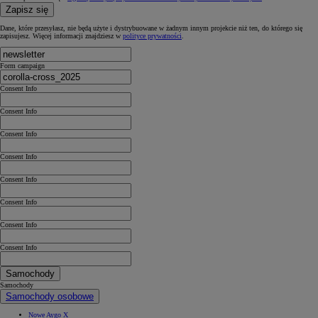
Zapisz się
Dane, które przesyłasz, nie będą użyte i dystrybuowane w żadnym innym projekcie niż ten, do którego się
zapisujesz. Więcej informacji znajdziesz w
polityce prywatności
.
Form campaign
Consent Info
Consent Info
Consent Info
Consent Info
Consent Info
Consent Info
Consent Info
Consent Info
Samochody
Samochody
Samochody osobowe
Nowe Aygo X