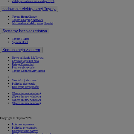
Zalety posiadania aut elektrycznych
Ładowanie elektrycznej Toyoty
Toyota HomeCharge
Toyota Charging Network
Jak naładować elektryczną Toyotę?
Systemy bezpieczeństwa
Toyota T-Mate
System eCall
Komunikacja z autem
Nowa aplikacja MyToyota
Cyfrowy opiekun auta
Usługi Connected
Płatne subskrypcje
Toyota Connectivity Match
Skontaktuj się z nami
Polityka ciasteczek
Deklaracja dostępności
(Opens in new window)
(Opens in new window)
(Opens in new window)
(Opens in new window)
Copyright © Toyota 2026
Informacje prawne
Polityka prywatności
Udostępnianie danych