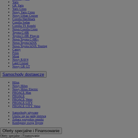
Yaris
GR Yaris
Yaris Cross
Nowy Yaris Cross
Nowy Urban Cruiser
Corolla Hatchback
Corolla Sedan
Corolla TS Kombi
Nowa Corolla Cross
Toyota C-HR
Toyota C-HR Plug-in
Nowa Toyota C-HR+
Nowa Toyota bZ4X
Nowa Toyota bZ4X Touring
Camry
Prius
Mirai
Nowy RAV4
Land Cruiser
Nowy GR GT
Samochody dostawcze
Hilux
Nowy Hilux
Nowy Hilux Electric
PROACE Max
PROACE
PROACE Verso
PROACE CITY
PROACE CITY Verso
Samochody używane
Umów się na jazdę testową
Zobacz wszystkie cenniki
Konfiguruj swoją Toyotę
Oferty specjalne i Finansowanie
Oferty specjalne i Finansowanie