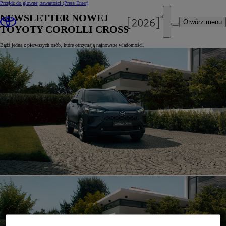
Przejdź do głównej zawartości
(Press Enter)
NEWSLETTER NOWEJ
Otwórz menu
TOYOTY COROLLI CROSS
Bądź jedną z pierwszych osób, które otrzymają najnowsze wiadomości.