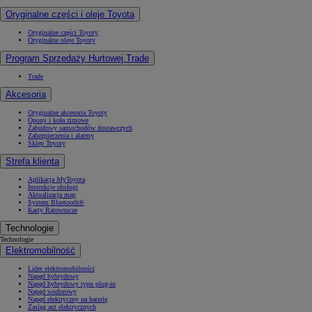
Oryginalne części i oleje Toyota
Oryginalne części Toyoty
Oryginalne oleje Toyoty
Program Sprzedaży Hurtowej Trade
Trade
Akcesoria
Oryginalne akcesoria Toyoty
Opony i koła zimowe
Zabudowy samochodów dostawczych
Zabezpieczenia i alarmy
Sklep Toyoty
Strefa klienta
Aplikacja MyToyota
Instrukcje obsługi
Aktualizacja map
System Bluetooth®
Karty Ratownicze
Technologie
Technologie
Elektromobilność
Lider elektromobilności
Napęd hybrydowy
Napęd hybrydowy typu plug-in
Napęd wodorowy
Napęd elektryczny na baterię
Zasięg aut elektrycznych