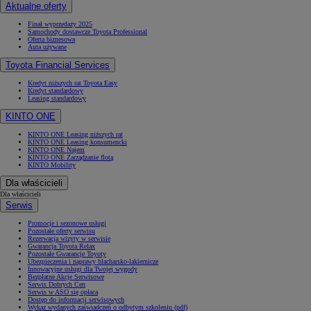
Aktualne oferty
Finał wyprzedaży 2025
Samochody dostawcze Toyota Professional
Oferta biznesowa
Auta używane
Toyota Financial Services
Kredyt niższych rat Toyota Easy
Kredyt standardowy
Leasing standardowy
KINTO ONE
KINTO ONE Leasing niższych rat
KINTO ONE Leasing konsumencki
KINTO ONE Najem
KINTO ONE Zarządzanie flotą
KINTO Mobility
Dla właścicieli
Dla właścicieli
Serwis
Promocje i sezonowe usługi
Pozostałe oferty serwisu
Rezerwacja wizyty w serwisie
Gwarancja Toyota Relax
Pozostałe Gwarancje Toyoty
Ubezpieczenia i naprawy blacharsko-lakiernicze
Innowacyjne usługi dla Twojej wygody
Bezpłatne Akcje Serwisowe
Serwis Dobrych Cen
Serwis w ASO się opłaca
Dostęp do informacji serwisowych
Wykaz wydanych zaświadczeń o odbytym szkoleniu (pdf)