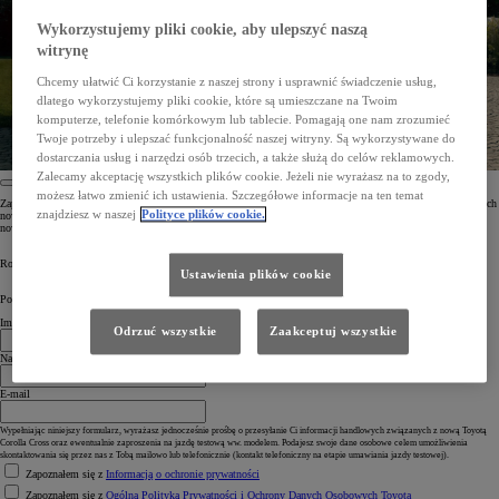
Wykorzystujemy pliki cookie, aby ulepszyć naszą
witrynę
Chcemy ułatwić Ci korzystanie z naszej strony i usprawnić świadczenie usług,
dlatego wykorzystujemy pliki cookie, które są umieszczane na Twoim
komputerze, telefonie komórkowym lub tablecie. Pomagają one nam zrozumieć
Twoje potrzeby i ulepszać funkcjonalność naszej witryny. Są wykorzystywane do
dostarczania usług i narzędzi osób trzecich, a także służą do celów reklamowych.
Zalecamy akceptację wszystkich plików cookie. Jeżeli nie wyrażasz na to zgody,
możesz łatwo zmienić ich ustawienia. Szczegółowe informacje na ten temat
Zapisz się do newslettera, aby otrzymać dostęp do ekskluzywnych treści, w tym zapowiedzi i ofert dotyczących
znajdziesz w naszej
Polityce plików cookie.
nowej Toyoty Corolli Cross. Dołącz do wspólnej, ekscytującej podróży w przyszłość i nie przegap żadnej
nowości!
Rozpocznij ekscytującą podróż. Zapisz się do newslettera Toyoty już dziś.
Ustawienia plików cookie
Powiedz nam coś o sobie
Imię
Odrzuć wszystkie
Zaakceptuj wszystkie
Nazwisko
E-mail
Wypełniając niniejszy formularz, wyrażasz jednocześnie prośbę o przesyłanie Ci informacji handlowych związanych z nową Toyotą
Corolla Cross oraz ewentualnie zaproszenia na jazdę testową ww. modelem. Podajesz swoje dane osobowe celem umożliwienia
skontaktowania się przez nas z Tobą mailowo lub telefonicznie (kontakt telefoniczny na etapie umawiania jazdy testowej).
Zapoznałem się z
Informacją o ochronie prywatności
Zapoznałem się z
Ogólną Polityką Prywatności i Ochrony Danych Osobowych Toyota