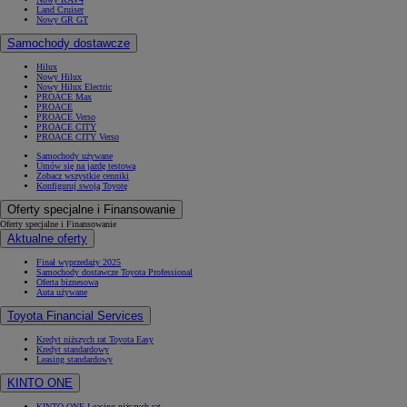
Land Cruiser
Nowy GR GT
Samochody dostawcze
Hilux
Nowy Hilux
Nowy Hilux Electric
PROACE Max
PROACE
PROACE Verso
PROACE CITY
PROACE CITY Verso
Samochody używane
Umów się na jazdę testową
Zobacz wszystkie cenniki
Konfiguruj swoją Toyotę
Oferty specjalne i Finansowanie
Oferty specjalne i Finansowanie
Aktualne oferty
Finał wyprzedaży 2025
Samochody dostawcze Toyota Professional
Oferta biznesowa
Auta używane
Toyota Financial Services
Kredyt niższych rat Toyota Easy
Kredyt standardowy
Leasing standardowy
KINTO ONE
KINTO ONE Leasing niższych rat