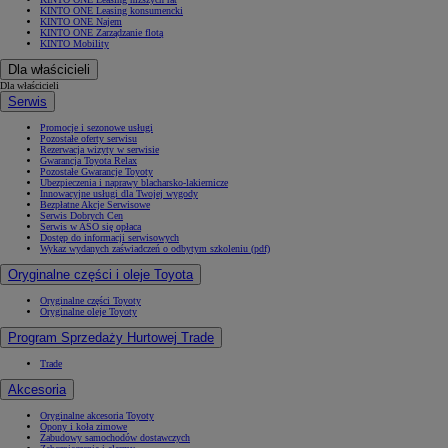
KINTO ONE Leasing konsumencki
KINTO ONE Najem
KINTO ONE Zarządzanie flotą
KINTO Mobility
Dla właścicieli
Dla właścicieli
Serwis
Promocje i sezonowe usługi
Pozostałe oferty serwisu
Rezerwacja wizyty w serwisie
Gwarancja Toyota Relax
Pozostałe Gwarancje Toyoty
Ubezpieczenia i naprawy blacharsko-lakiernicze
Innowacyjne usługi dla Twojej wygody
Bezpłatne Akcje Serwisowe
Serwis Dobrych Cen
Serwis w ASO się opłaca
Dostęp do informacji serwisowych
Wykaz wydanych zaświadczeń o odbytym szkoleniu (pdf)
Oryginalne części i oleje Toyota
Oryginalne części Toyoty
Oryginalne oleje Toyoty
Program Sprzedaży Hurtowej Trade
Trade
Akcesoria
Oryginalne akcesoria Toyoty
Opony i koła zimowe
Zabudowy samochodów dostawczych