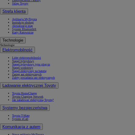
Zabezpieczenia i alarmy
Sklep Toyoty
Strefa klienta
Aplikacja MyToyota
Instrukcje obsługi
Aktualizacja map
System Bluetooth®
Karty Ratownicze
Technologie
Technologie
Elektromobilność
Lider elektromobilności
Napęd hybrydowy
Napęd hybrydowy typu plug-in
Napęd wodorowy
Napęd elektryczny na baterię
Zasięg aut elektrycznych
Zalety posiadania aut elektrycznych
Ładowanie elektrycznej Toyoty
Toyota HomeCharge
Toyota Charging Network
Jak naładować elektryczną Toyotę?
Systemy bezpieczeństwa
Toyota T-Mate
System eCall
Komunikacja z autem
Nowa aplikacja MyToyota