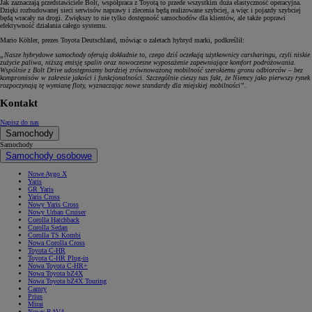
Jak zaznaczają przedstawiciele Bolt, współpraca z Toyotą to przede wszystkim duża elastyczność operacyjna.
Dzięki rozbudowanej sieci serwisów naprawy i zlecenia będą realizowane szybciej, a więc i pojazdy szybciej
będą wracały na drogi. Zwiększy to nie tylko dostępność samochodów dla klientów, ale także poprawi
efektywność działania całego systemu.
Mario Köhler, prezes Toyota Deutschland, mówiąc o zaletach hybryd marki, podkreślił:
„Nasze hybrydowe samochody oferują dokładnie to, czego dziś oczekują użytkownicy carsharingu, czyli niskie
zużycie paliwa, niższą emisję spalin oraz nowoczesne wyposażenie zapewniające komfort podróżowania.
Wspólnie z Bolt Drive udostępniamy bardziej zrównoważoną mobilność szerokiemu gronu odbiorców – bez
kompromisów w zakresie jakości i funkcjonalności. Szczególnie cieszy nas fakt, że Niemcy jako pierwszy rynek
rozpoczynają tę wymianę floty, wyznaczając nowe standardy dla miejskiej mobilności”.
Kontakt
Napisz do nas
Samochody
Samochody
Samochody osobowe
Nowe Aygo X
Yaris
GR Yaris
Yaris Cross
Nowy Yaris Cross
Nowy Urban Cruiser
Corolla Hatchback
Corolla Sedan
Corolla TS Kombi
Nowa Corolla Cross
Toyota C-HR
Toyota C-HR Plug-in
Nowa Toyota C-HR+
Nowa Toyota bZ4X
Nowa Toyota bZ4X Touring
Camry
Prius
Mirai
Nowy RAV4