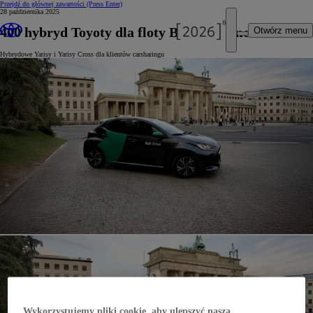
Przejdź do głównej zawartości
(Press Enter)
28 października 2025
400 hybryd Toyoty dla floty Bolt w Niemczech
Otwórz menu
Hybrydowe Yarisy i Yarisy Cross dla klientów carsharingu
Wykorzystujemy pliki cookie, aby ulepszyć naszą