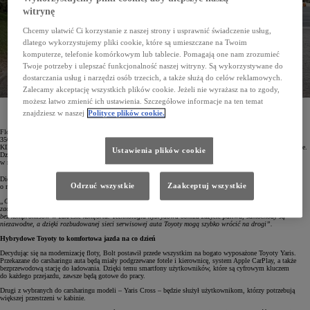
witrynę
Chcemy ułatwić Ci korzystanie z naszej strony i usprawnić świadczenie usług,
dlatego wykorzystujemy pliki cookie, które są umieszczane na Twoim
komputerze, telefonie komórkowym lub tablecie. Pomagają one nam zrozumieć
Twoje potrzeby i ulepszać funkcjonalność naszej witryny. Są wykorzystywane do
dostarczania usług i narzędzi osób trzecich, a także służą do celów reklamowych.
Zalecamy akceptację wszystkich plików cookie. Jeżeli nie wyrażasz na to zgody,
możesz łatwo zmienić ich ustawienia. Szczegółowe informacje na ten temat
Firma Bolt odświeża swoją flotę pojazdów carsharingowych w Niemczech, wybierając oszczędne
znajdziesz w naszej
Polityce plików cookie.
i niezawodne hybrydy Toyoty. Klienci zyskają dostęp do aż 400 nowych Yarisów i Yarisów Cross.
Flota carsharingowa firmy Bolt w Niemczech zyska aż 400 nowych pojazdów hybrydowych marki Toyota –
350 Yarisów oraz 50 Yarisów Cross. Samochody te będą finansowane w ramach 24-miesięcznego Leasingu
KINTO. Miejskie bestsellery będą dostarczane etapami i na bieżąco wdrażane do oferty carsharingu Bolt Drive.
Ustawienia plików cookie
Dzięki niezawodnym i trwałym hybrydom Toyoty Bolt będzie w stanie obniżyć średnie zużycie paliwa
w niemieckiej flocie o około 35%, przy jednoczesnej redukcji emisji CO
.
2
Diego Ramirez-Gölz, Regional General Manager Bolt Drive Central Europe, tak uzasadniał decyzję
Odrzuć wszystkie
Zaakceptuj wszystkie
o modernizacji floty:
„Carsharing opiera się na efektywności i zrównoważonym podejściu. Dzięki partnerstwu z Toyotą możemy
zaoferować naszym użytkownikom większą przyjemność z jazdy przy mniejszym obciążeniu dla środowiska –
bez kompromisów w zakresie komfortu. Technologia hybrydowa obniża zużycie paliwa, samochody są
niezawodne, a dzięki rozbudowanej sieci serwisowej auta Toyoty mogą szybko wrócić na drogi”.
Hybrydowe Toyoty to komfortowa jazda na co dzień
Decydując się na modernizację floty, Bolt postawił przede wszystkim na bogato wyposażone Toyoty Yaris.
Przekazane do carsharingu auta będą miały podgrzewane fotele i kierownicę, system Apple CarPlay, a także
bezprzewodową stację do ładowania. Dzięki temu smartfony użytkowników, które są cyfrowym kluczem
do każdego przejazdu, zawsze będą gotowe do pracy.
Drugi z wybranych do carsharingu modeli – Yaris Cross – będzie służył użytkownikom, którzy potrzebują
większej przestrzeni w kabinie.