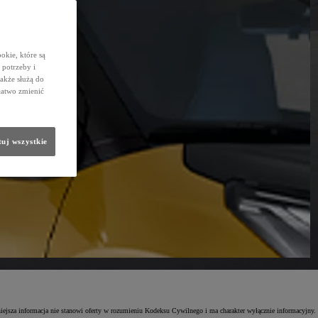
okie, które są
potrzeby i
także służą do
łatwo zmienić
uj wszystkie
niejsza informacja nie stanowi oferty w rozumieniu Kodeksu Cywilnego i ma charakter wyłącznie informacyjny.