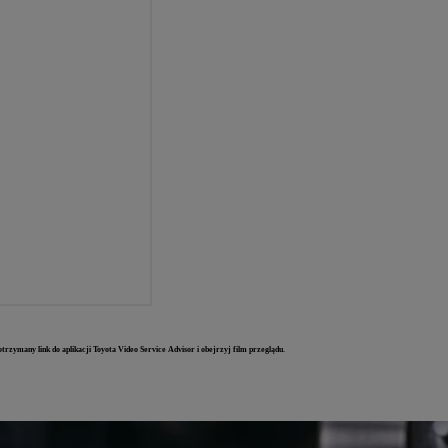
trzymany link do aplikacji Toyota Video Service Advisor i obejrzyj film przeglądu.