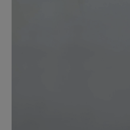
Od
105 300 zł
Corolla Hatchback
HYBRID