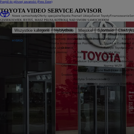
Przejdź do głównej zawartości
(Press Enter)
TOYOTA VIDEO SERVICE ADVISOR
Nowe samochody
Oferty specjalne
Toyota Poznań Ukleja
Świat Toyoty
Finansowanie
Ser
GDZIEKOLWIEK JESTEŚ, MASZ PEŁNĄ KOTROLĘ NAD SWOIM SAMOCHODEM
Sprawdź aktualne oferty
Kontakt
Świat Toyoty
Oferta dla firm
Se
Wszystkie kategorie
Hybrydowe
Miejskie
Sportowe
Elektryc
Aktualne promocje
Suchy Las
Dlaczego Toyota?
Toyota Financial
Nowe Aygo X
Samochody dostawcze Toyota Professional
Złotkowo k/Poznania
O Toyocie
Kredyt n
HYBRID
Oferta biznesowa
Lexus Poznań
Toyota w Europie
Kredyt 
Auta używane
O firmie
Fabryki Toyoty
Leasing
Rok potęgi 8 premier
O Nas
Toyota Way
Praca
Toyota Mobility
Fundusze Europejskie
Toyota a środowisko
Oferta
Norma WLTP
Samochody używane Suchy Las
Klub Rekordowych Pr
Środowisko
Historyczne Modele
Polityka Środowiskowa
FAQ
Zobowiązanie do poszanowania środowis
Certyfikat
Serwis Toyota Poznań