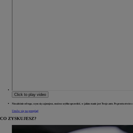
Click to play video
Niezależnie od tego, czym się zajmujesz, możesz szybko sprawdzić, w jakim stanie jest Twoje auto. Po prostu otwórz o
Umów się na przegląd
CO ZYSKUJESZ?