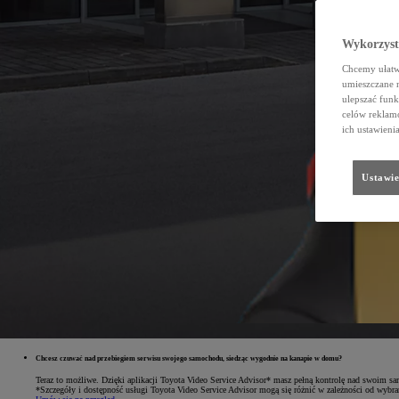
Wykorzystu
Chcemy ułatwi
umieszczane 
ulepszać funk
celów reklamo
ich ustawieni
Ustawie
Chcesz czuwać nad przebiegiem serwisu swojego samochodu, siedząc wygodnie na kanapie w domu?
Teraz to możliwe. Dzięki aplikacji Toyota Video Service Advisor* masz pełną kontrolę nad swoim s
*Szczegóły i dostępność usługi Toyota Video Service Advisor mogą się różnić w zależności od wybra