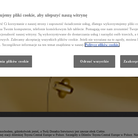
jemy pliki cookie, aby ulepszyć naszą witrynę
ć Ci korzystanie z naszej strony i usprawnić świadczenie usług, dlatego wykorzystujemy pliki co
na Twoim komputerze, telefonie komórkowym lub tablecie. Pomagają one nam zrozumieć Twoje 
cjonalność naszej witryny. Są wykorzystywane do dostarczania usług i narzędzi osób trzecich, a 
wych. Zalecamy akceptację wszystkich plików cookie. Jeżeli nie wyrażasz na to zgody, możesz 
a. Szczegółowe informacje na ten temat znajdziesz w naszej
Polityce plików cookie.
nia plików cookie
Odrzuć wszystkie
Zaakcept
amochodem, gdziekolwiek jesteś, a Twój Doradca Serwisowy jest zawsze obok Ciebie.
nej stacji dilerskiej Toyota Central Europe w Polsce. Szczegóły u Dilerów Toyota Central Europe w Polsce. Ni