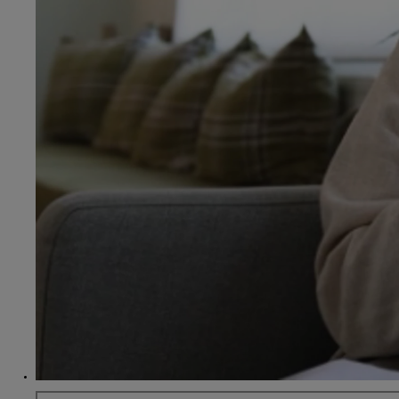
Od
81 900 zł
Yaris Cross
HYBRID