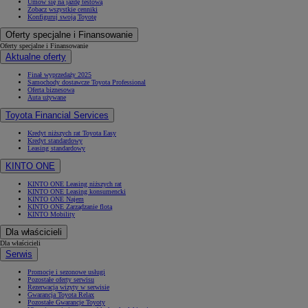
Umów się na jazdę testową
Zobacz wszystkie cenniki
Konfiguruj swoją Toyotę
Oferty specjalne i Finansowanie
Oferty specjalne i Finansowanie
Aktualne oferty
Finał wyprzedaży 2025
Samochody dostawcze Toyota Professional
Oferta biznesowa
Auta używane
Toyota Financial Services
Kredyt niższych rat Toyota Easy
Kredyt standardowy
Leasing standardowy
KINTO ONE
KINTO ONE Leasing niższych rat
KINTO ONE Leasing konsumencki
KINTO ONE Najem
KINTO ONE Zarządzanie flotą
KINTO Mobility
Dla właścicieli
Dla właścicieli
Serwis
Promocje i sezonowe usługi
Pozostałe oferty serwisu
Rezerwacja wizyty w serwisie
Gwarancja Toyota Relax
Pozostałe Gwarancje Toyoty