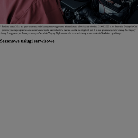
* Podana cena 30 zł za przeprowadzenie komputerowego testu akumulatora obowiązuje do dnia 31.03.2025 r. w Serwisie Dobrych Cen
– promocyjnym programie opieki serwisowej dla samochodów marki Toyota nieobjętych już 3-letnią gwarancja fabryczną. Szczegóły
oferty dostępne są w Autoryzowanym Serwisie Toyoty. Ogłoszenie nie stanowi oferty w rozumieniu Kodeksu cywilnego.
Sezonowe usługi serwisowe