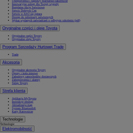
Ubezpieczenia i naprawy blacharsko-lakiernicze
Innowacyjne usługi dla Twojej wygody
Bezpłatne Akcje Serwisowe
Serwis Dobrych Cen
Serwis w ASO się opłaca
Dostęp do informacji serwisowych
Wykaz wydanych zaświadczeń o odbytym szkoleniu (pdf)
Oryginalne części i oleje Toyota
Oryginalne części Toyoty
Oryginalne oleje Toyoty
Program Sprzedaży Hurtowej Trade
Trade
Akcesoria
Oryginalne akcesoria Toyoty
Opony i koła zimowe
Zabudowy samochodów dostawczych
Zabezpieczenia i alarmy
Sklep Toyoty
Strefa klienta
Aplikacja MyToyota
Instrukcje obsługi
Aktualizacja map
System Bluetooth®
Karty Ratownicze
Technologie
Technologie
Elektromobilność