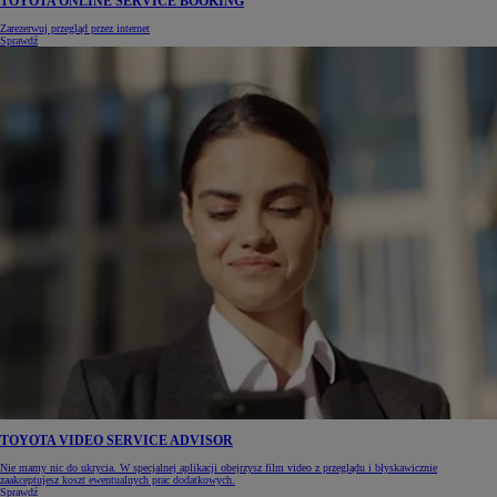
TOYOTA ONLINE SERVICE BOOKING
Zarezerwuj przegląd przez internet
Sprawdź
TOYOTA VIDEO SERVICE ADVISOR
Nie mamy nic do ukrycia. W specjalnej aplikacji obejrzysz film video z przeglądu i błyskawicznie
zaakceptujesz koszt ewentualnych prac dodatkowych.
Sprawdź