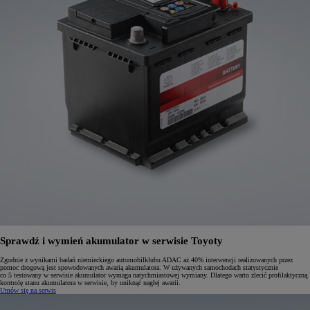
Sprawdź i wymień akumulator w serwisie Toyoty
Zgodnie z wynikami badań niemieckiego automobilklubu ADAC aż 40% interwencji realizowanych przez
pomoc drogową jest spowodowanych awarią akumulatora. W używanych samochodach statystycznie
co 5 testowany w serwisie akumulator wymaga natychmiastowej wymiany. Dlatego warto zlecić proﬁlaktyczną
kontrolę stanu akumulatora w serwisie, by uniknąć nagłej awarii.
Umów się na serwis