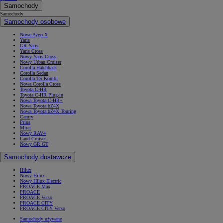
Samochody
Samochody
Samochody osobowe
Nowe Aygo X
Yaris
GR Yaris
Yaris Cross
Nowy Yaris Cross
Nowy Urban Cruiser
Corolla Hatchback
Corolla Sedan
Corolla TS Kombi
Nowa Corolla Cross
Toyota C-HR
Toyota C-HR Plug-in
Nowa Toyota C-HR+
Nowa Toyota bZ4X
Nowa Toyota bZ4X Touring
Camry
Prius
Mirai
Nowy RAV4
Land Cruiser
Nowy GR GT
Samochody dostawcze
Hilux
Nowy Hilux
Nowy Hilux Electric
PROACE Max
PROACE
PROACE Verso
PROACE CITY
PROACE CITY Verso
Samochody używane