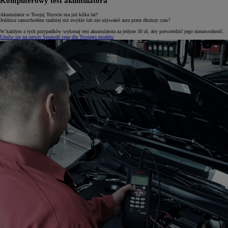
Komputerowy test akumulatora
Akumulator w Twojej Toyocie ma już kilka lat?
Jeździsz samochodem rzadziej niż zwykle lub nie używałeś auta przez dłuższy czas?
W każdym z tych przypadków wykonaj test akumulatora za jedyne 30 zł, aby potwierdzić jego niezawodność.
Umów się na serwis
Sprawdź cenę dla Twojego modelu