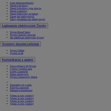
Lider elektromobilności
Napęd hybrydowy
Napęd hybrydowy typu plug-in
Napęd wodorowy
Napęd elektryczny na baterię
Zasięg aut elektrycznych
Zalety posiadania aut elektrycznych
Ładowanie elektrycznej Toyoty
Toyota HomeCharge
Toyota Charging Network
Jak naładować elektryczną Toyotę?
Systemy bezpieczeństwa
Toyota T-Mate
System eCall
Komunikacja z autem
Nowa aplikacja MyToyota
Cyfrowy opiekun auta
Usługi Connected
Płatne subskrypcje
Toyota Connectivity Match
Skontaktuj się z nami
Polityka ciasteczek
Deklaracja dostępności
(Opens in new window)
(Opens in new window)
(Opens in new window)
(Opens in new window)