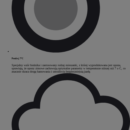
Poniżej 7ºC
Specjalny wzór bieżnika i zastosowany rodzaj mieszanki, z której wyprodukowana jest opona,
sprawiają, że opony zimowe zachowują optymalne parametry w temperaturze niższej niż 7 o C, co
znacznie skraca drogę hamowania i umożliwia bezpieczniejszą jazdę.