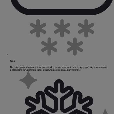
Śnieg
Bieżnik opony wyposażono w małe rowki, zwane lamelami, które „wgryzają” się w zaśnieżoną
i oblodzoną powierzchnię drogi i zapewniają doskonałą przyczepność.