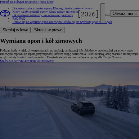
Przejdź do głównej zawartości
(Press Enter)
Dlaczego trzeba zmieniać opony
Dlaczego trzeba zmieniać opony
Kiedy należy zmienić opony
Kiedy należy zmienić opony
Otwórz menu
Jak porównać parametry
Jak porównać parametry
FAQ
FAQ
Umów się na wymianę opon zimowych
Umów się na wymianę opon zimowych
Skroluj w lewo
Skroluj w prawo
Wymiana opon i kół zimowych
Podczas jazdy w niskich temperaturach, po mokrej, ośnieżonej lub oblodzonej nawierzchni parametry opon
zimowych zapewniają lepszą przyczepność, krótszą drogę hamowania i stabilniejszą jazdę znacznie zmniejszając
ryzyko utraty kontroli nad pojazdem. Dowiedz się jak wybrać najlepsze opony dla Twojej Toyoty.
Umów się na wymianę opon/kół zimowych