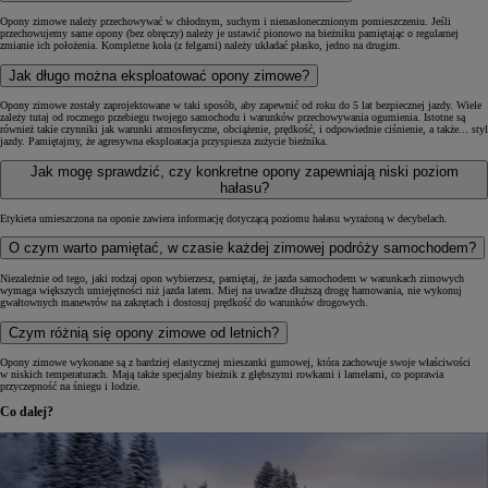
Opony zimowe należy przechowywać w chłodnym, suchym i nienasłonecznionym pomieszczeniu. Jeśli
przechowujemy same opony (bez obręczy) należy je ustawić pionowo na bieżniku pamiętając o regularnej
zmianie ich położenia. Kompletne koła (z felgami) należy układać płasko, jedno na drugim.
Jak długo można eksploatować opony zimowe?
Opony zimowe zostały zaprojektowane w taki sposób, aby zapewnić od roku do 5 lat bezpiecznej jazdy. Wiele
zależy tutaj od rocznego przebiegu twojego samochodu i warunków przechowywania ogumienia. Istotne są
również takie czynniki jak warunki atmosferyczne, obciążenie, prędkość, i odpowiednie ciśnienie, a także... styl
jazdy. Pamiętajmy, że agresywna eksploatacja przyspiesza zużycie bieżnika.
Jak mogę sprawdzić, czy konkretne opony zapewniają niski poziom
hałasu?
Etykieta umieszczona na oponie zawiera informację dotyczącą poziomu hałasu wyrażoną w decybelach.
O czym warto pamiętać, w czasie każdej zimowej podróży samochodem?
Niezależnie od tego, jaki rodzaj opon wybierzesz, pamiętaj, że jazda samochodem w warunkach zimowych
wymaga większych umiejętności niż jazda latem. Miej na uwadze dłuższą drogę hamowania, nie wykonuj
gwałtownych manewrów na zakrętach i dostosuj prędkość do warunków drogowych.
Czym różnią się opony zimowe od letnich?
Opony zimowe wykonane są z bardziej elastycznej mieszanki gumowej, która zachowuje swoje właściwości
w niskich temperaturach. Mają także specjalny bieżnik z głębszymi rowkami i lamelami, co poprawia
przyczepność na śniegu i lodzie.
Co dalej?