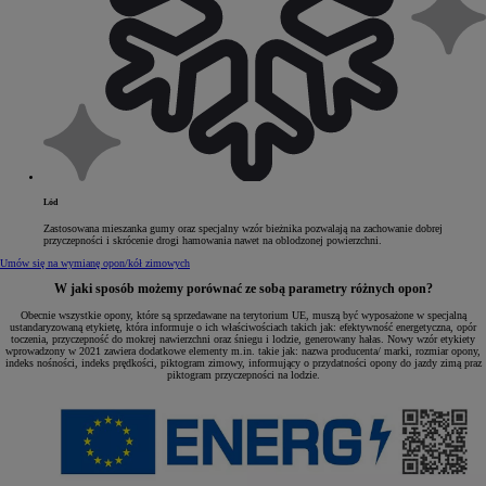
Lód
Zastosowana mieszanka gumy oraz specjalny wzór bieżnika pozwalają na zachowanie dobrej
przyczepności i skrócenie drogi hamowania nawet na oblodzonej powierzchni.
Umów się na wymianę opon/kół zimowych
W jaki sposób możemy porównać ze sobą parametry różnych opon?
Obecnie wszystkie opony, które są sprzedawane na terytorium UE, muszą być wyposażone w specjalną
ustandaryzowaną etykietę, która informuje o ich właściwościach takich jak: efektywność energetyczna, opór
toczenia, przyczepność do mokrej nawierzchni oraz śniegu i lodzie, generowany hałas. Nowy wzór etykiety
wprowadzony w 2021 zawiera dodatkowe elementy m.in. takie jak: nazwa producenta/ marki, rozmiar opony,
indeks nośności, indeks prędkości, piktogram zimowy, informujący o przydatności opony do jazdy zimą praz
piktogram przyczepności na lodzie.