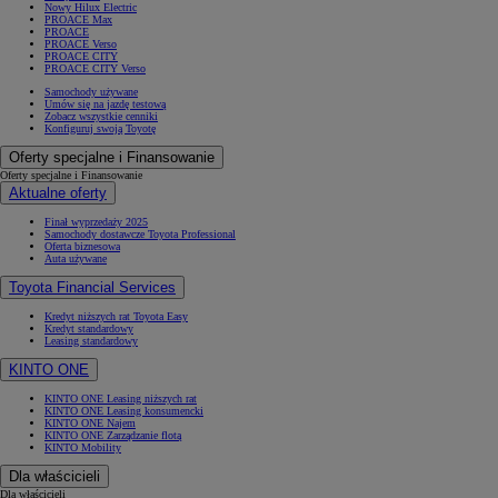
Nowy Hilux Electric
PROACE Max
PROACE
PROACE Verso
PROACE CITY
PROACE CITY Verso
Samochody używane
Umów się na jazdę testową
Zobacz wszystkie cenniki
Konfiguruj swoją Toyotę
Oferty specjalne i Finansowanie
Oferty specjalne i Finansowanie
Aktualne oferty
Finał wyprzedaży 2025
Samochody dostawcze Toyota Professional
Oferta biznesowa
Auta używane
Toyota Financial Services
Kredyt niższych rat Toyota Easy
Kredyt standardowy
Leasing standardowy
KINTO ONE
KINTO ONE Leasing niższych rat
KINTO ONE Leasing konsumencki
KINTO ONE Najem
KINTO ONE Zarządzanie flotą
KINTO Mobility
Dla właścicieli
Dla właścicieli