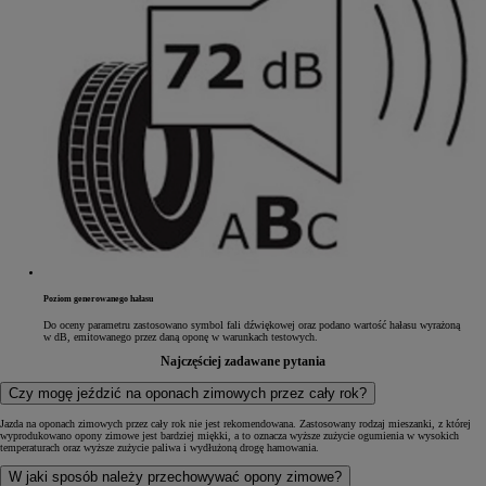
Poziom generowanego hałasu
Do oceny parametru zastosowano symbol fali dźwiękowej oraz podano wartość hałasu wyrażoną
w dB, emitowanego przez daną oponę w warunkach testowych.
Najczęściej zadawane pytania
Czy mogę jeździć na oponach zimowych przez cały rok?
Jazda na oponach zimowych przez cały rok nie jest rekomendowana. Zastosowany rodzaj mieszanki, z której
wyprodukowano opony zimowe jest bardziej miękki, a to oznacza wyższe zużycie ogumienia w wysokich
temperaturach oraz wyższe zużycie paliwa i wydłużoną drogę hamowania.
W jaki sposób należy przechowywać opony zimowe?