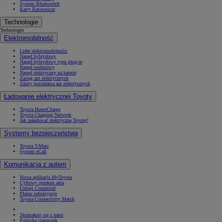
System Bluetooth®
Karty Ratownicze
Technologie
Technologie
Elektromobilność
Lider elektromobilności
Napęd hybrydowy
Napęd hybrydowy typu plug-in
Napęd wodorowy
Napęd elektryczny na baterię
Zasięg aut elektrycznych
Zalety posiadania aut elektrycznych
Ładowanie elektrycznej Toyoty
Toyota HomeCharge
Toyota Charging Network
Jak naładować elektryczną Toyotę?
Systemy bezpieczeństwa
Toyota T-Mate
System eCall
Komunikacja z autem
Nowa aplikacja MyToyota
Cyfrowy opiekun auta
Usługi Connected
Płatne subskrypcje
Toyota Connectivity Match
Skontaktuj się z nami
Polityka ciasteczek