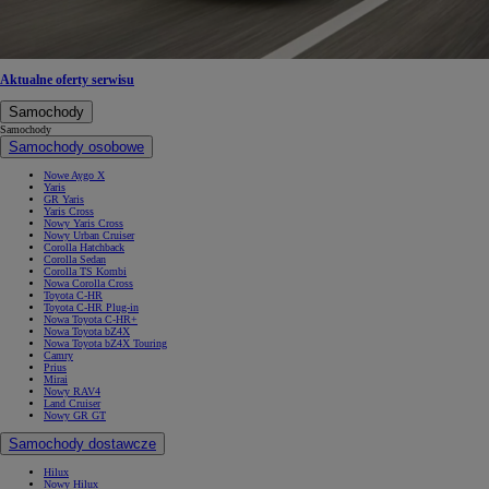
Aktualne oferty serwisu
Samochody
Samochody
Samochody osobowe
Nowe Aygo X
Yaris
GR Yaris
Yaris Cross
Nowy Yaris Cross
Nowy Urban Cruiser
Corolla Hatchback
Corolla Sedan
Corolla TS Kombi
Nowa Corolla Cross
Toyota C-HR
Toyota C-HR Plug-in
Nowa Toyota C-HR+
Nowa Toyota bZ4X
Nowa Toyota bZ4X Touring
Camry
Prius
Mirai
Nowy RAV4
Land Cruiser
Nowy GR GT
Samochody dostawcze
Hilux
Nowy Hilux