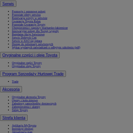
Serwis
Promocje i sezonowe usługi
Pozostałe oferty serwisu
Rezerwacja wizyty w serwisie
Gwarancja Toyota Relax
Pozostałe Gwarancje Toyoty
Ubezpieczenia i naprawy blacharsko-lakiernicze
Innowacyjne usługi dla Twojej wygody
Bezpłatne Akcje Serwisowe
Serwis Dobrych Cen
Serwis w ASO się opłaca
Dostęp do informacji serwisowych
Wykaz wydanych zaświadczeń o odbytym szkoleniu (pdf)
Oryginalne części i oleje Toyota
Oryginalne części Toyoty
Oryginalne oleje Toyoty
Program Sprzedaży Hurtowej Trade
Trade
Akcesoria
Oryginalne akcesoria Toyoty
Opony i koła zimowe
Zabudowy samochodów dostawczych
Zabezpieczenia i alarmy
Sklep Toyoty
Strefa klienta
Aplikacja MyToyota
Instrukcje obsługi
Aktualizacja map