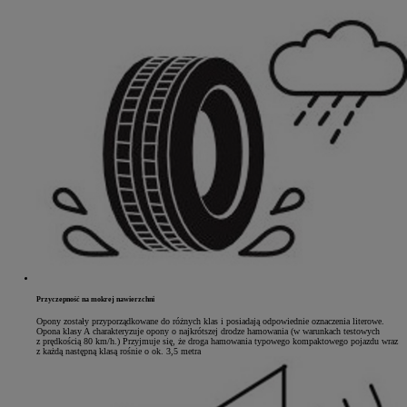
Przyczepność na mokrej nawierzchni
Opony zostały przyporządkowane do różnych klas i posiadają odpowiednie oznaczenia literowe.
Opona klasy A charakteryzuje opony o najkrótszej drodze hamowania (w warunkach testowych
z prędkością 80 km/h.) Przyjmuje się, że droga hamowania typowego kompaktowego pojazdu wraz
z każdą następną klasą rośnie o ok. 3,5 metra