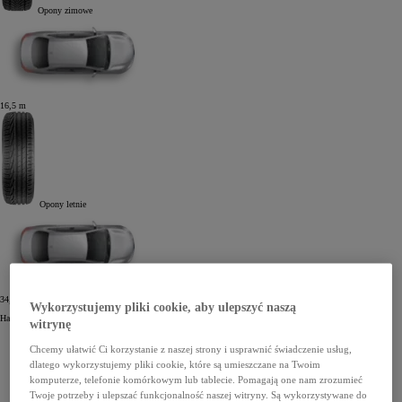
Opony zimowe
16,5
m
Opony letnie
34,2
m
Wykorzystujemy pliki cookie, aby ulepszyć naszą
Hamowanie na śniegu z prędkością 40 km/h.
witrynę
Kiedy należy zmienić opony zimowe?
Chcemy ułatwić Ci korzystanie z naszej strony i usprawnić świadczenie usług,
dlatego wykorzystujemy pliki cookie, które są umieszczane na Twoim
komputerze, telefonie komórkowym lub tablecie. Pomagają one nam zrozumieć
Twoje potrzeby i ulepszać funkcjonalność naszej witryny. Są wykorzystywane do