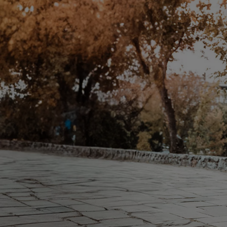
Od
105 300 zł
Corolla Hatchback
HYBRID