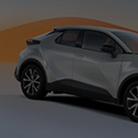
Od
81 900 zł
Yaris Cross
HYBRID