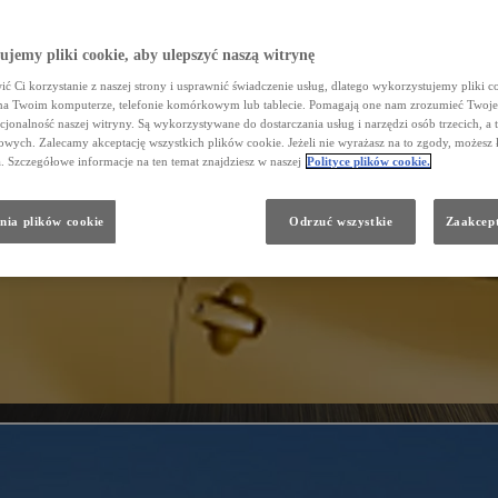
jemy pliki cookie, aby ulepszyć naszą witrynę
ć Ci korzystanie z naszej strony i usprawnić świadczenie usług, dlatego wykorzystujemy pliki co
na Twoim komputerze, telefonie komórkowym lub tablecie. Pomagają one nam zrozumieć Twoje 
cjonalność naszej witryny. Są wykorzystywane do dostarczania usług i narzędzi osób trzecich, a 
wych. Zalecamy akceptację wszystkich plików cookie. Jeżeli nie wyrażasz na to zgody, możesz 
a. Szczegółowe informacje na ten temat znajdziesz w naszej
Polityce plików cookie.
nia plików cookie
Odrzuć wszystkie
Zaakcept