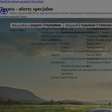
Przejdź do głównej zawartości
(Press Enter)
Toyota - oferty specjalne
Nowe samochody
Oferty specjalne
Toyota Poznań Ukleja
Świat Toyoty
Finansowanie
Ser
Aktualne promocje Toyoty
Sprawdź aktualne oferty
Kontakt
Świat Toyoty
Oferta dla firm
Se
Wszystkie kategorie
Hybrydowe
Miejskie
Sportowe
Elektryc
Aktualne promocje
Suchy Las
Dlaczego Toyota?
Toyota Financial
Nowe Aygo X
Samochody dostawcze Toyota Professional
Złotkowo k/Poznania
O Toyocie
Kredyt n
HYBRID
Oferta biznesowa
Lexus Poznań
Toyota w Europie
Kredyt 
Auta używane
O firmie
Fabryki Toyoty
Leasing
Rok potęgi 8 premier
O Nas
Toyota Way
Praca
Toyota Mobility
Fundusze Europejskie
Toyota a środowisko
Oferta
Norma WLTP
Samochody używane Suchy Las
Klub Rekordowych Pr
Środowisko
Historyczne Modele
Polityka Środowiskowa
FAQ
Zobowiązanie do poszanowania środowis
Certyfikat
Serwis Toyota Poznań