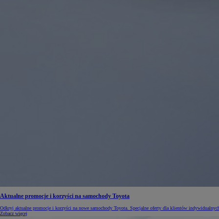
Aktualne promocje i korzyści na samochody Toyota
Odkryj aktualne promocje i korzyści na nowe samochody Toyota. Specjalne oferty dla klientów indywidualnych 
Zobacz więcej