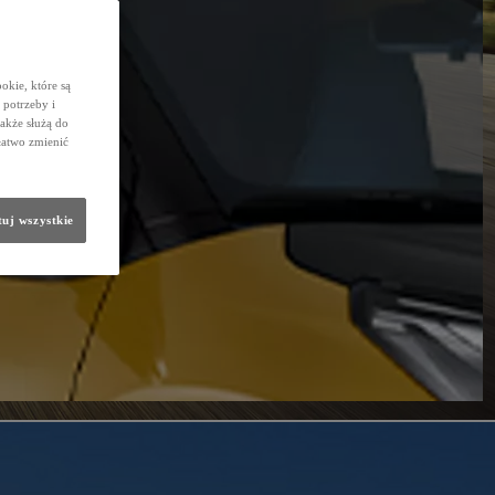
okie, które są
potrzeby i
także służą do
łatwo zmienić
uj wszystkie