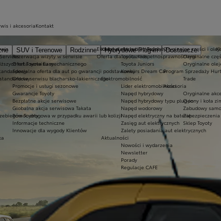
wis i akcesoria
Kontakt
rwis
Ekobonus dla hybryd Toyoty
Kluby dla dzieci i młodzieży
Oryginalne części i olej
K
zne
SUV i Terenowe
Rodzinne
Hybrydowe Plug-in
Dostawcze
 Services
Rezerwacja wizyty w serwisie
Oferta dla osób z niepełnosprawnościami
Toyota Kids
Oryginalne częś
iższych rat Toyota Easy
Oferta serwisu mechanicznego
Toyota Juniors
Oryginalne olej
standardowy
Specjalna oferta dla aut po gwarancji podstawowej
Konkurs Dream Car
Program Sprzedaży Hurt
 standardowy
Oferta serwisu blacharsko-lakierniczego
Elektromobilność
Trade
Promocje i usługi sezonowe
Lider elektromobilności
Akcesoria
Gwarancje Toyoty
Napęd hybrydowy
Oryginalne akce
Bezpłatne akcje serwisowe
Napęd hybrydowy typu plug-in
Opony i koła z
Globalna akcja serwisowa Takata
Napęd wodorowy
Zabudowy samo
zebiegów Toyoty
Pomoc drogowa w przypadku awarii lub kolizji
Napęd elektryczny na baterię
Zabezpieczenia 
Informacje techniczne
Zasięg aut elektrycznych
Sklep Toyoty
Innowacje dla wygody Klientów
Zalety posiadania aut elektrycznych
ka
Aktualności
Nowości i wydarzenia
Newsletter
Porady
Regulacje CAFE