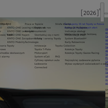
e Toyoty
INTO ONE
Praca w Toyocie
Strefa klienta
Świętujemy 35 lat Toyoty w Polsce
ci
KINTO ONE Leasing niższych rat
Dołącz do nas
Odkryj 35 wyjątkowych ofert
Aplikacja MyToyota
Ak
e
KINTO ONE Leasing konsumencki
Kontakt
Instrukcje obsługi
pr
Umów się na jazdę testową
owej Trade
KINTO ONE Najem
Skontaktuj się z nami
Aktualizacja map
Ce
KINTO ONE Zarządzanie flotą
Salony i serwisy Toyoty
System Bluetooth®
ws
KINTO Mobility
Technologie
Karty Ratownicze
mo
soria Toyoty
Innowacje
Toyota Collection
S
imowe
Toyota T-Mate
Kolekcje Toyoty
do
chodów dostawczych
Motorsport
Kolekcje Toyoty Gazoo Racing
To
i alarmy
System eCall
FAQ
Pr
Cyfrowy opiekun auta
Najczęściej zadawane pytania
Of
Ładowanie
Wykaz wydanych zaświadczeń o odbyt
KI
Connected
fi
S
u
in
w
U
si
ja
te