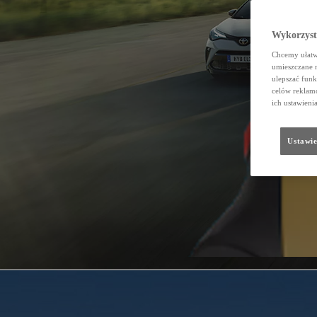
Wykorzystu
Chcemy ułatwi
umieszczane 
ulepszać funk
celów reklamo
ich ustawieni
Ustawie