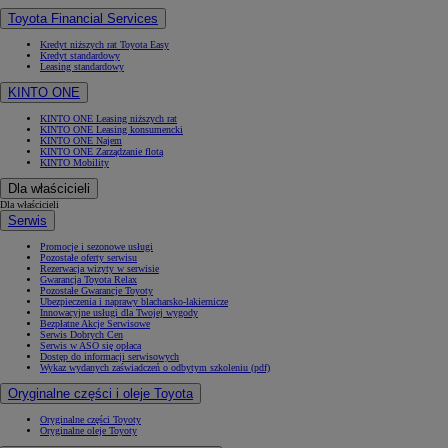
Toyota Financial Services
Kredyt niższych rat Toyota Easy
Kredyt standardowy
Leasing standardowy
KINTO ONE
KINTO ONE Leasing niższych rat
KINTO ONE Leasing konsumencki
KINTO ONE Najem
KINTO ONE Zarządzanie flotą
KINTO Mobility
Dla właścicieli
Dla właścicieli
Serwis
Promocje i sezonowe usługi
Pozostałe oferty serwisu
Rezerwacja wizyty w serwisie
Gwarancja Toyota Relax
Pozostałe Gwarancje Toyoty
Ubezpieczenia i naprawy blacharsko-lakiernicze
Innowacyjne usługi dla Twojej wygody
Bezpłatne Akcje Serwisowe
Serwis Dobrych Cen
Serwis w ASO się opłaca
Dostęp do informacji serwisowych
Wykaz wydanych zaświadczeń o odbytym szkoleniu (pdf)
Oryginalne części i oleje Toyota
Oryginalne części Toyoty
Oryginalne oleje Toyoty