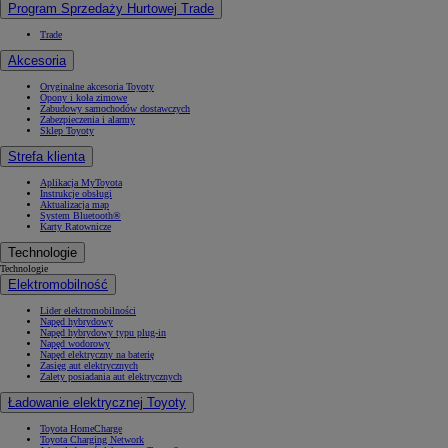
Program Sprzedaży Hurtowej Trade
Trade
Akcesoria
Oryginalne akcesoria Toyoty
Opony i koła zimowe
Zabudowy samochodów dostawczych
Zabezpieczenia i alarmy
Sklep Toyoty
Strefa klienta
Aplikacja MyToyota
Instrukcje obsługi
Aktualizacja map
System Bluetooth®
Karty Ratownicze
Technologie
Technologie
Elektromobilność
Lider elektromobilności
Napęd hybrydowy
Napęd hybrydowy typu plug-in
Napęd wodorowy
Napęd elektryczny na baterię
Zasięg aut elektrycznych
Zalety posiadania aut elektrycznych
Ładowanie elektrycznej Toyoty
Toyota HomeCharge
Toyota Charging Network