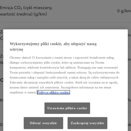
Emisja CO₂ (cykl mieszany,
0 g/km
wartość średnia) (g/km)
Zasięg w trybie elektrycznym -
444 km
Cykl mieszany WLTP (km)
Wykorzystujemy pliki cookie, aby ulepszyć naszą
witrynę
Zużycie energii - Cykl mieszany
Chcemy ułatwić Ci korzystanie z naszej strony i usprawnić świadczenie usług,
139 Wh/km
WLTP
dlatego wykorzystujemy pliki cookie, które są umieszczane na Twoim
komputerze, telefonie komórkowym lub tablecie. Pomagają one nam zrozumieć
Twoje potrzeby i ulepszać funkcjonalność naszej witryny. Są wykorzystywane do
dostarczania usług i narzędzi osób trzecich, a także służą do celów reklamowych.
Osiągi
Zalecamy akceptację wszystkich plików cookie. Jeżeli nie wyrażasz na to zgody,
możesz łatwo zmienić ich ustawienia. Szczegółowe informacje na ten temat
znajdziesz w naszej
Polityce plików cookie.
Prędkość maksymalna (km/h)
140 km/h
Ustawienia plików cookie
Odrzuć wszystkie
Zaakceptuj wszystkie
0-100 km/h (sek)
8,6 sek