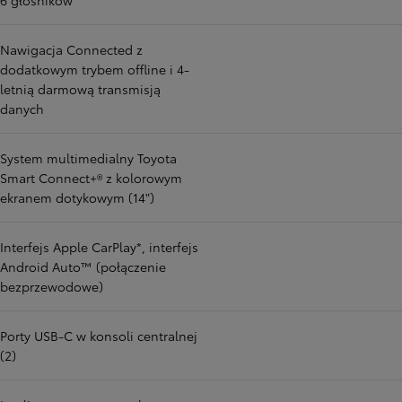
6 głośników
Nawigacja Connected z
dodatkowym trybem offline i 4-
letnią darmową transmisją
danych
System multimedialny Toyota
Smart Connect+® z kolorowym
ekranem dotykowym (14")
Interfejs Apple CarPlay*, interfejs
Android Auto™ (połączenie
bezprzewodowe)
Porty USB-C w konsoli centralnej
(2)