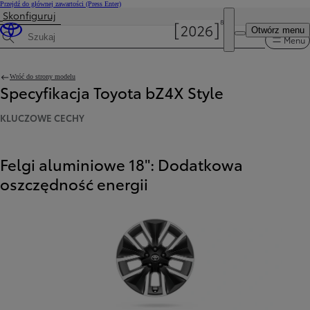
Przejdź do głównej zawartości
(Press Enter)
Skonfiguruj
Otwórz menu
Menu
Wyszukaj dane techniczne
Wróć do strony modelu
Specyfikacja Toyota bZ4X Style
KLUCZOWE CECHY
Felgi aluminiowe 18": Dodatkowa
oszczędność energii