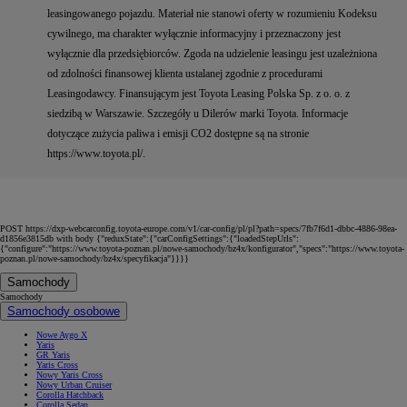
leasingowanego pojazdu. Materiał nie stanowi oferty w rozumieniu Kodeksu
cywilnego, ma charakter wyłącznie informacyjny i przeznaczony jest
wyłącznie dla przedsiębiorców. Zgoda na udzielenie leasingu jest uzależniona
od zdolności finansowej klienta ustalanej zgodnie z procedurami
Leasingodawcy. Finansującym jest Toyota Leasing Polska Sp. z o. o. z
siedzibą w Warszawie. Szczegóły u Dilerów marki Toyota. Informacje
dotyczące zużycia paliwa i emisji CO2 dostępne są na stronie
https://www.toyota.pl/.
POST https://dxp-webcarconfig.toyota-europe.com/v1/car-config/pl/pl?path=specs/7fb7f6d1-dbbc-4886-98ea-
d1856e3815db with body {"reduxState":{"carConfigSettings":{"loadedStepUrls":
{"configure":"https://www.toyota-poznan.pl/nowe-samochody/bz4x/konfigurator","specs":"https://www.toyota-
poznan.pl/nowe-samochody/bz4x/specyfikacja"}}}}
Samochody
Samochody
Samochody osobowe
Nowe Aygo X
Yaris
GR Yaris
Yaris Cross
Nowy Yaris Cross
Nowy Urban Cruiser
Corolla Hatchback
Corolla Sedan