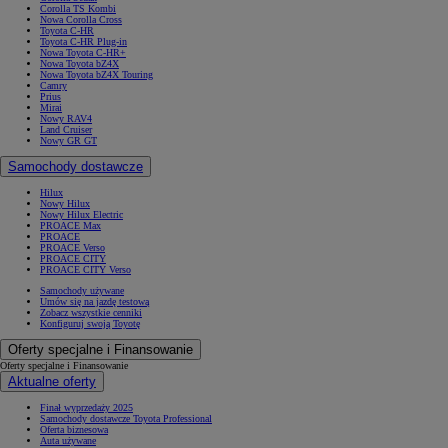
Corolla TS Kombi
Nowa Corolla Cross
Toyota C-HR
Toyota C-HR Plug-in
Nowa Toyota C-HR+
Nowa Toyota bZ4X
Nowa Toyota bZ4X Touring
Camry
Prius
Mirai
Nowy RAV4
Land Cruiser
Nowy GR GT
Samochody dostawcze
Hilux
Nowy Hilux
Nowy Hilux Electric
PROACE Max
PROACE
PROACE Verso
PROACE CITY
PROACE CITY Verso
Samochody używane
Umów się na jazdę testową
Zobacz wszystkie cenniki
Konfiguruj swoją Toyotę
Oferty specjalne i Finansowanie
Oferty specjalne i Finansowanie
Aktualne oferty
Finał wyprzedaży 2025
Samochody dostawcze Toyota Professional
Oferta biznesowa
Auta używane