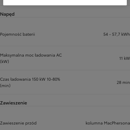
Napęd
Pojemność baterii
54 - 57,7 kWh
Maksymalna moc ładowania AC
11 kW
(kW)
Czas ładowania 150 kW 10-80%
28 min
(min)
Zawieszenie
Zawieszenie przód
kolumna MacPhersona