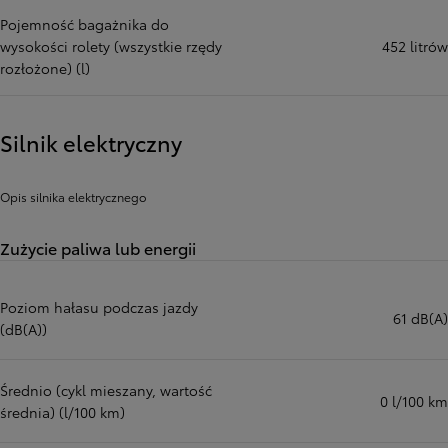
Pojemność bagażnika do
wysokości rolety (wszystkie rzędy
452 litrów
rozłożone) (l)
Silnik elektryczny
Opis silnika elektrycznego
Zużycie paliwa lub energii
Poziom hałasu podczas jazdy
61 dB(A)
(dB(A))
Średnio (cykl mieszany, wartość
0 l/100 km
średnia) (l/100 km)