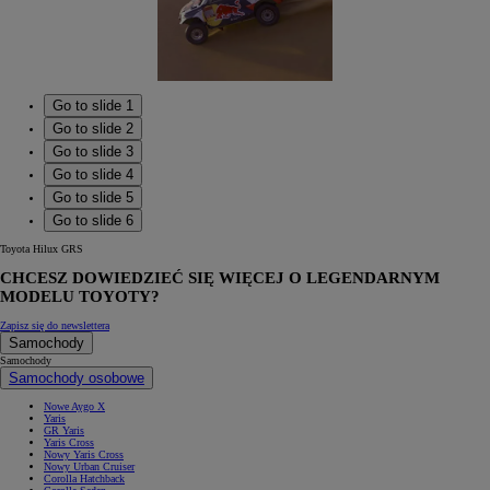
Go to slide 1
Go to slide 2
Go to slide 3
Go to slide 4
Go to slide 5
Go to slide 6
Toyota Hilux GRS
CHCESZ DOWIEDZIEĆ SIĘ WIĘCEJ O LEGENDARNYM
MODELU TOYOTY?
Zapisz się do newslettera
Samochody
Samochody
Samochody osobowe
Nowe Aygo X
Yaris
GR Yaris
Yaris Cross
Nowy Yaris Cross
Nowy Urban Cruiser
Corolla Hatchback