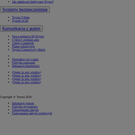
Jak naładować elektryczną Toyotę?
Systemy bezpieczeństwa
Toyota T-Mate
System eCall
Komunikacja z autem
Nowa aplikacja MyToyota
Cyfrowy opiekun auta
Usługi Connected
Płatne subskrypcje
Toyota Connectivity Match
Skontaktuj się z nami
Polityka ciasteczek
Deklaracja dostępności
(Opens in new window)
(Opens in new window)
(Opens in new window)
(Opens in new window)
Copyright © Toyota 2026
Informacje prawne
Polityka prywatności
Udostępnianie danych
Przetwarzanie danych osobowych