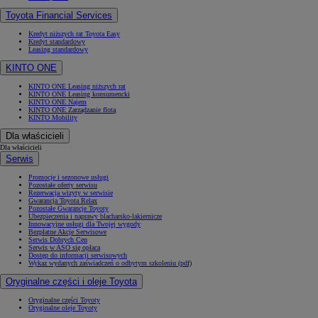
Toyota Financial Services
Kredyt niższych rat Toyota Easy
Kredyt standardowy
Leasing standardowy
KINTO ONE
KINTO ONE Leasing niższych rat
KINTO ONE Leasing konsumencki
KINTO ONE Najem
KINTO ONE Zarządzanie flotą
KINTO Mobility
Dla właścicieli
Dla właścicieli
Serwis
Promocje i sezonowe usługi
Pozostałe oferty serwisu
Rezerwacja wizyty w serwisie
Gwarancja Toyota Relax
Pozostałe Gwarancje Toyoty
Ubezpieczenia i naprawy blacharsko-lakiernicze
Innowacyjne usługi dla Twojej wygody
Bezpłatne Akcje Serwisowe
Serwis Dobrych Cen
Serwis w ASO się opłaca
Dostęp do informacji serwisowych
Wykaz wydanych zaświadczeń o odbytym szkoleniu (pdf)
Oryginalne części i oleje Toyota
Oryginalne części Toyoty
Oryginalne oleje Toyoty