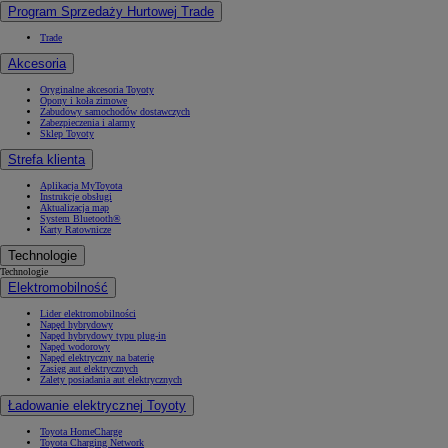
Program Sprzedaży Hurtowej Trade
Trade
Akcesoria
Oryginalne akcesoria Toyoty
Opony i koła zimowe
Zabudowy samochodów dostawczych
Zabezpieczenia i alarmy
Sklep Toyoty
Strefa klienta
Aplikacja MyToyota
Instrukcje obsługi
Aktualizacja map
System Bluetooth®
Karty Ratownicze
Technologie
Technologie
Elektromobilność
Lider elektromobilności
Napęd hybrydowy
Napęd hybrydowy typu plug-in
Napęd wodorowy
Napęd elektryczny na baterię
Zasięg aut elektrycznych
Zalety posiadania aut elektrycznych
Ładowanie elektrycznej Toyoty
Toyota HomeCharge
Toyota Charging Network