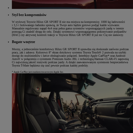
Styl bez kompromisów
W stylowej Toyocie Hilux GR SPORT II nie ma miejsca na kompromisy. 1000 kg ładowności
i 3,5 t holowanego ładunku sprawią, że Twoje auto będzie gotowe podjąć każde wyzwanie.
Manualnie regulowany napęd 4x4 oraz pełna gama systemów wspomagających jazdę w terenie
pomogą Ci znaleźć drogę do celu. Dzięki systemowi wspomagającemu pokonywanie podjazdów
(HAC) czy aktywnej kontroli trakcji w Toyocie Hilux GR SPORT II już nic Cię nie zaskoczy.
Bogate wnętrze
Mocny, a jednocześnie komfortowy Hilux GR SPORT II sprawdza się doskonale zarówno podczas
pracy, jak i zabawy. Kolorowy 8'' ekran dotykowy systemu Toyota Touch® 2 pozwala na szybki
dostęp do multimediów i łatwe obsługiwanie połączeń. Interfejsy Apple CarPlay* oraz Android
Auto® w połączeniu z systemem Premium Audio JBL i technologią Harman CLARi-Fi zapewnią
Ci najwyższą jakość rozrywki podczas jazdy. A dzięki zaawansowanym systemom bezpieczeństwa
Toyota T-Mate będziesz się czuć pewnie podczas każdej podróży.
* Apple CarPlay jest znakiem towarowym Apple Inc.