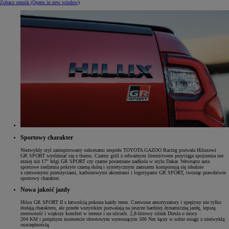
Zobacz cennik
(Opens in new window)
Sportowy charakter
Niezwykły styl zainspirowany sukcesami zespołu TOYOTA GAZOO Racing pozwala Hiluxowi
GR SPORT wyróżniać się z tłumu. Czarny grill z odważnym liternictwem przyciąga spojrzenia nie
mniej niż 17'' felgi GR SPORT czy czarne poszerzane nadkola w stylu Dakar. Wewnątrz auta
sportowe siedzenia pokryte czarną skórą i syntetycznym zamszem komponują się idealnie
z czerwonymi przeszyciami, karbonowymi akcentami i logotypami GR SPORT, tworząc prawdziwie
sportowy charakter.
Nowa jakość jazdy
Hilux GR SPORT II z łatwością pokona każdy teren. Czerwone amortyzatory i sprężyny nie tylko
dodają charakteru, ale przede wszystkim pozwalają na jeszcze bardziej dynamiczną jazdę, lepszą
sterowność i większy komfort w terenie i na ulicach. 2,8-litrowy silnik Diesla o mocy
204 KM i potężnym momencie obrotowym wynoszącym 500 Nm łączy w sobie osiągi z niezwykłą
oszczędnością.