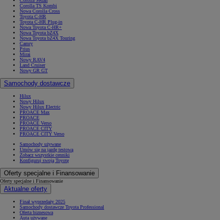
Corolla Sedan
Corolla TS Kombi
Nowa Corolla Cross
Toyota C-HR
Toyota C-HR Plug-in
Nowa Toyota C-HR+
Nowa Toyota bZ4X
Nowa Toyota bZ4X Touring
Camry
Prius
Mirai
Nowy RAV4
Land Cruiser
Nowy GR GT
Samochody dostawcze
Hilux
Nowy Hilux
Nowy Hilux Electric
PROACE Max
PROACE
PROACE Verso
PROACE CITY
PROACE CITY Verso
Samochody używane
Umów się na jazdę testową
Zobacz wszystkie cenniki
Konfiguruj swoją Toyotę
Oferty specjalne i Finansowanie
Oferty specjalne i Finansowanie
Aktualne oferty
Finał wyprzedaży 2025
Samochody dostawcze Toyota Professional
Oferta biznesowa
Auta używane