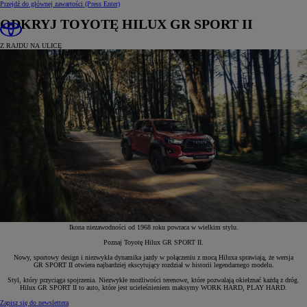
Przejdź do głównej zawartości
(Press Enter)
ODKRYJ TOYOTĘ HILUX GR SPORT II
Z RAJDU NA ULICĘ
Ikona niezawodności od 1968 roku powraca w wielkim stylu.
Poznaj Toyotę Hilux GR SPORT II.
Nowy, sportowy design i niezwykła dynamika jazdy w połączeniu z mocą Hiluxa sprawiają, że wersja
GR SPORT II otwiera najbardziej ekscytujący rozdział w historii legendarnego modelu.
Styl, który przyciąga spojrzenia. Niezwykłe możliwości terenowe, które pozwalają okiełznać każdą z dróg.
Hilux GR SPORT II to auto, które jest ucieleśnieniem maksymy WORK HARD, PLAY HARD.
Zapisz się do newslettera