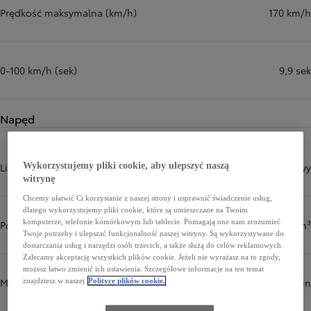
Prędkość maksymalna (km/h)
170 km/h
0-100 km/h (sek)
9,9 sek
Napęd
Wykorzystujemy pliki cookie, aby ulepszyć naszą
Liczba i układ cylindrów
4, układ rzędowy
witrynę
Chcemy ułatwić Ci korzystanie z naszej strony i usprawnić świadczenie usług,
dlatego wykorzystujemy pliki cookie, które są umieszczane na Twoim
komputerze, telefonie komórkowym lub tablecie. Pomagają one nam zrozumieć
Pojemność skokowa (cm³)
1997 cm³
Twoje potrzeby i ulepszać funkcjonalność naszej witryny. Są wykorzystywane do
dostarczania usług i narzędzi osób trzecich, a także służą do celów reklamowych.
Zalecamy akceptację wszystkich plików cookie. Jeżeli nie wyrażasz na to zgody,
możesz łatwo zmienić ich ustawienia. Szczegółowe informacje na ten temat
Maksymalna moc (kW/obr./min)
/3750 kW/obr./min
znajdziesz w naszej
Polityce plików cookie.