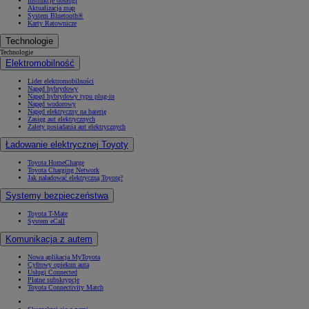
Instrukcje obsługi
Aktualizacja map
System Bluetooth®
Karty Ratownicze
Technologie
Technologie
Elektromobilność
Lider elektromobilności
Napęd hybrydowy
Napęd hybrydowy typu plug-in
Napęd wodorowy
Napęd elektryczny na baterię
Zasięg aut elektrycznych
Zalety posiadania aut elektrycznych
Ładowanie elektrycznej Toyoty
Toyota HomeCharge
Toyota Charging Network
Jak naładować elektryczną Toyotę?
Systemy bezpieczeństwa
Toyota T-Mate
System eCall
Komunikacja z autem
Nowa aplikacja MyToyota
Cyfrowy opiekun auta
Usługi Connected
Płatne subskrypcje
Toyota Connectivity Match