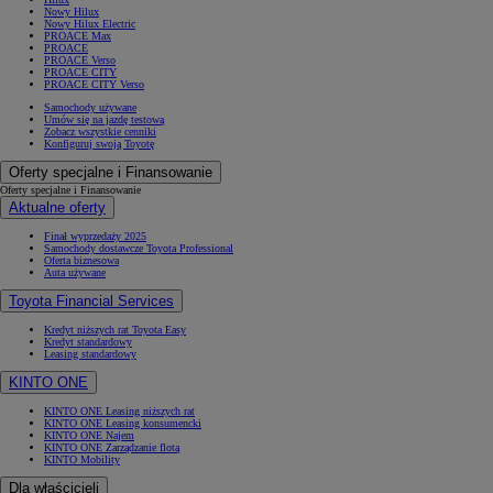
Nowy Hilux
Nowy Hilux Electric
PROACE Max
PROACE
PROACE Verso
PROACE CITY
PROACE CITY Verso
Samochody używane
Umów się na jazdę testową
Zobacz wszystkie cenniki
Konfiguruj swoją Toyotę
Oferty specjalne i Finansowanie
Oferty specjalne i Finansowanie
Aktualne oferty
Finał wyprzedaży 2025
Samochody dostawcze Toyota Professional
Oferta biznesowa
Auta używane
Toyota Financial Services
Kredyt niższych rat Toyota Easy
Kredyt standardowy
Leasing standardowy
KINTO ONE
KINTO ONE Leasing niższych rat
KINTO ONE Leasing konsumencki
KINTO ONE Najem
KINTO ONE Zarządzanie flotą
KINTO Mobility
Dla właścicieli