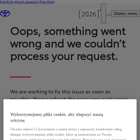
Przejdź do głównej zawartości
(Press Enter)
Otwórz menu
Oops, something went
wrong and we couldn’t
process your request.
We are working to fix this issue as soon as
possible. Please refresh the page now or try again
later.
Wykorzystujemy pliki cookie, aby ulepszyć naszą
witrynę
Chcemy ułatwić Ci korzystanie z naszej strony i usprawnić świadczenie usług,
dlatego wykorzystujemy pliki cookie, które są umieszczane na Twoim
komputerze, telefonie komórkowym lub tablecie. Pomagają one nam zrozumieć