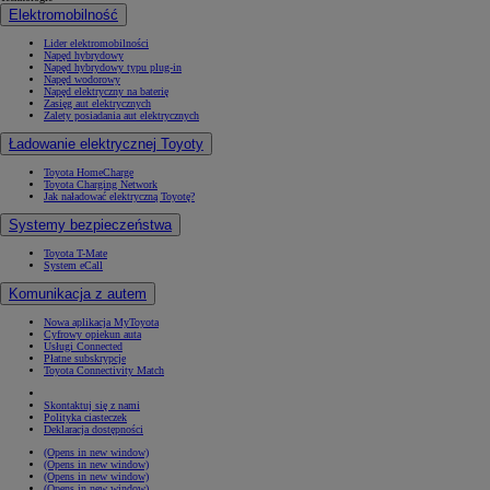
Elektromobilność
Lider elektromobilności
Napęd hybrydowy
Napęd hybrydowy typu plug-in
Napęd wodorowy
Napęd elektryczny na baterię
Zasięg aut elektrycznych
Zalety posiadania aut elektrycznych
Ładowanie elektrycznej Toyoty
Toyota HomeCharge
Toyota Charging Network
Jak naładować elektryczną Toyotę?
Systemy bezpieczeństwa
Toyota T-Mate
System eCall
Komunikacja z autem
Nowa aplikacja MyToyota
Cyfrowy opiekun auta
Usługi Connected
Płatne subskrypcje
Toyota Connectivity Match
Skontaktuj się z nami
Polityka ciasteczek
Deklaracja dostępności
(Opens in new window)
(Opens in new window)
(Opens in new window)
(Opens in new window)