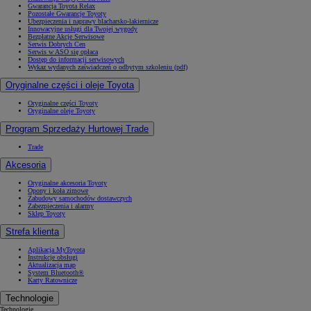
Gwarancja Toyota Relax
Pozostałe Gwarancje Toyoty
Ubezpieczenia i naprawy blacharsko-lakiernicze
Innowacyjne usługi dla Twojej wygody
Bezpłatne Akcje Serwisowe
Serwis Dobrych Cen
Serwis w ASO się opłaca
Dostęp do informacji serwisowych
Wykaz wydanych zaświadczeń o odbytym szkoleniu (pdf)
Oryginalne części i oleje Toyota
Oryginalne części Toyoty
Oryginalne oleje Toyoty
Program Sprzedaży Hurtowej Trade
Trade
Akcesoria
Oryginalne akcesoria Toyoty
Opony i koła zimowe
Zabudowy samochodów dostawczych
Zabezpieczenia i alarmy
Sklep Toyoty
Strefa klienta
Aplikacja MyToyota
Instrukcje obsługi
Aktualizacja map
System Bluetooth®
Karty Ratownicze
Technologie
Technologie