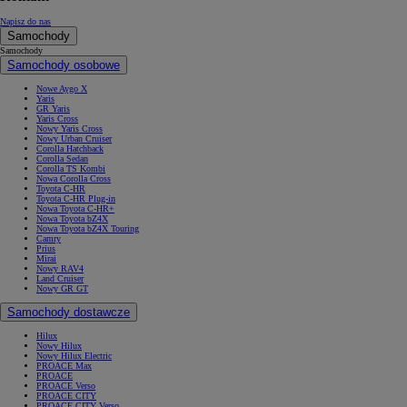
Napisz do nas
Samochody
Samochody
Samochody osobowe
Nowe Aygo X
Yaris
GR Yaris
Yaris Cross
Nowy Yaris Cross
Nowy Urban Cruiser
Corolla Hatchback
Corolla Sedan
Corolla TS Kombi
Nowa Corolla Cross
Toyota C-HR
Toyota C-HR Plug-in
Nowa Toyota C-HR+
Nowa Toyota bZ4X
Nowa Toyota bZ4X Touring
Camry
Prius
Mirai
Nowy RAV4
Land Cruiser
Nowy GR GT
Samochody dostawcze
Hilux
Nowy Hilux
Nowy Hilux Electric
PROACE Max
PROACE
PROACE Verso
PROACE CITY
PROACE CITY Verso