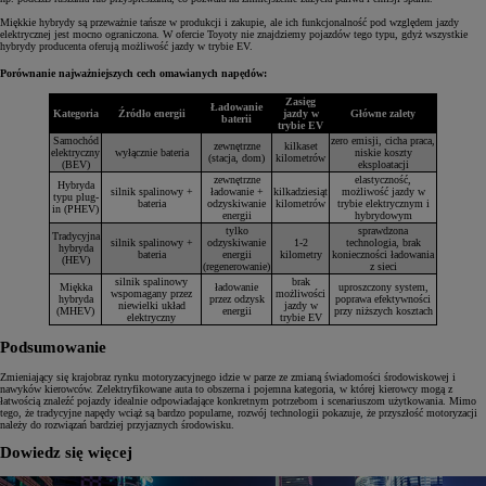
Miękkie hybrydy są przeważnie tańsze w produkcji i zakupie, ale ich funkcjonalność pod względem jazdy
elektrycznej jest mocno ograniczona. W ofercie Toyoty nie znajdziemy pojazdów tego typu, gdyż wszystkie
hybrydy producenta oferują możliwość jazdy w trybie EV.
Porównanie najważniejszych cech omawianych napędów:
Zasięg
Ładowanie
Kategoria
Źródło energii
jazdy w
Główne zalety
baterii
trybie EV
Samochód
zero emisji, cicha praca,
zewnętrzne
kilkaset
elektryczny
wyłącznie bateria
niskie koszty
(stacja, dom)
kilometrów
(BEV)
eksploatacji
zewnętrzne
elastyczność,
Hybryda
silnik spalinowy +
ładowanie +
kilkadziesiąt
możliwość jazdy w
typu plug-
bateria
odzyskiwanie
kilometrów
trybie elektrycznym i
in (PHEV)
energii
hybrydowym
tylko
sprawdzona
Tradycyjna
silnik spalinowy +
odzyskiwanie
1-2
technologia, brak
hybryda
bateria
energii
kilometry
konieczności ładowania
(HEV)
(regenerowanie)
z sieci
silnik spalinowy
brak
Miękka
ładowanie
uproszczony system,
wspomagany przez
możliwości
hybryda
przez odzysk
poprawa efektywności
niewielki układ
jazdy w
(MHEV)
energii
przy niższych kosztach
elektryczny
trybie EV
Podsumowanie
Zmieniający się krajobraz rynku motoryzacyjnego idzie w parze ze zmianą świadomości środowiskowej i
nawyków kierowców. Zelektryfikowane auta to obszerna i pojemna kategoria, w której kierowcy mogą z
łatwością znaleźć pojazdy idealnie odpowiadające konkretnym potrzebom i scenariuszom użytkowania. Mimo
tego, że tradycyjne napędy wciąż są bardzo popularne, rozwój technologii pokazuje, że przyszłość motoryzacji
należy do rozwiązań bardziej przyjaznych środowisku.
Dowiedz się więcej