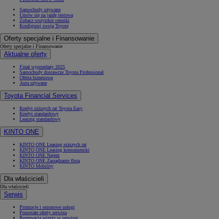
Samochody używane
Umów się na jazdę testową
Zobacz wszystkie cenniki
Konfiguruj swoją Toyotę
Oferty specjalne i Finansowanie
Oferty specjalne i Finansowanie
Aktualne oferty
Finał wyprzedaży 2025
Samochody dostawcze Toyota Professional
Oferta biznesowa
Auta używane
Toyota Financial Services
Kredyt niższych rat Toyota Easy
Kredyt standardowy
Leasing standardowy
KINTO ONE
KINTO ONE Leasing niższych rat
KINTO ONE Leasing konsumencki
KINTO ONE Najem
KINTO ONE Zarządzanie flotą
KINTO Mobility
Dla właścicieli
Dla właścicieli
Serwis
Promocje i sezonowe usługi
Pozostałe oferty serwisu
Rezerwacja wizyty w serwisie