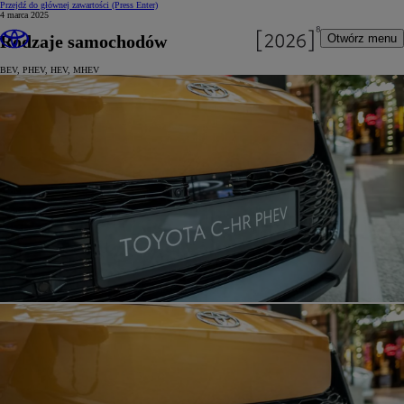
Przejdź do głównej zawartości
(Press Enter)
4 marca 2025
Rodzaje samochodów
Otwórz menu
BEV, PHEV, HEV, MHEV