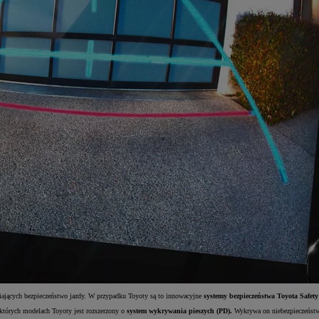
wiających bezpieczeństwo jazdy. W przypadku Toyoty są to innowacyjne
systemy bezpieczeństwa Toyota Safety
ektórych modelach Toyoty jest rozszerzony o
system wykrywania pieszych (PD).
Wykrywa on niebezpieczeństwo 