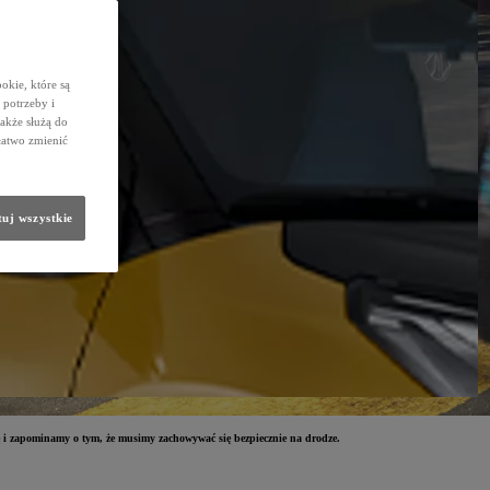
okie, które są
potrzeby i
także służą do
łatwo zmienić
uj wszystkie
 i zapominamy o tym, że musimy zachowywać się bezpiecznie na drodze.