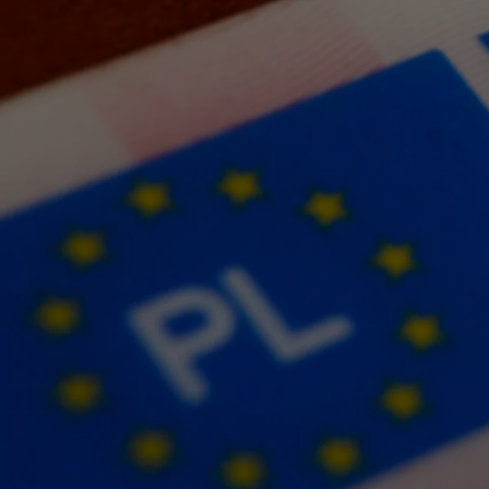
Od
105 300 zł
Corolla Hatchback
HYBRID