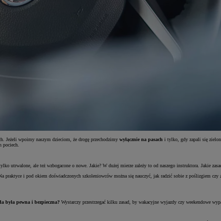
gach. Jeżeli wpoimy naszym dzieciom, że drogę przechodzimy
wyłącznie na pasach
i tylko, gdy zapali się ziel
h pociech.
tylko utrwalone, ale też wzbogacone o nowe. Jakie? W dużej mierze zależy to od naszego instruktora. Jakie zas
Na praktyce i pod okiem doświadczonych szkoleniowców można się nauczyć, jak radzić sobie z poślizgiem cz
da była pewna i bezpieczna?
Wystarczy przestrzegać kilku zasad, by wakacyjne wyjazdy czy weekendowe wypad