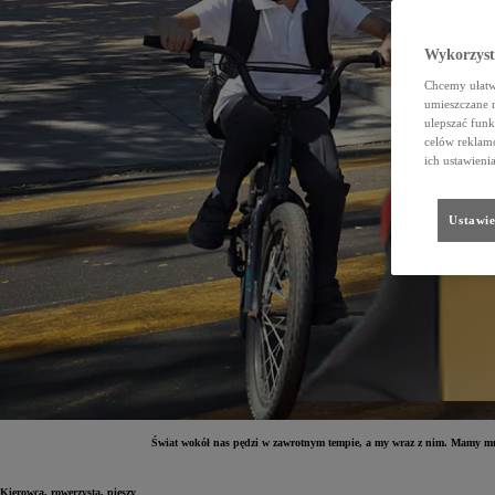
Wykorzystu
Chcemy ułatwi
umieszczane 
ulepszać funk
celów reklamo
ich ustawieni
Ustawie
Świat wokół nas pędzi w zawrotnym tempie, a my wraz z nim. Mamy mnó
Kierowca, rowerzysta, pieszy