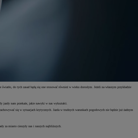
one światło, do tych zasad będą się one stosować również w wieku dorosłym. Jeżeli na własnym przykładzie
ady jazdy nam przekaże, jakie nawyki w nas wykształci.
y zachowywać się w sytuacjach krytycznych. Jazda w trudnych warunkach pogodowych nie będzie już żadnym
y za miasto cieszyły nas i naszych najbliższych.