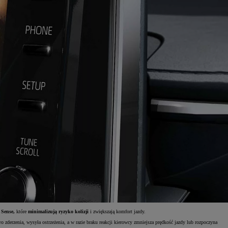
 Sense,
które
minimalizują ryzyko kolizji
i zwiększają komfort jazdy.
zderzenia, wysyła ostrzeżenia, a w razie braku reakcji kierowcy zmniejsza prędkość jazdy lub rozpoczyna