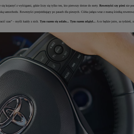
się kojarzyć z wyścigami, gdzie liczy się tylko ten, kto pierwszy dotrze do mety.
Rowerzyści czy piesi
nie por
ką samochodu. Rowerzyści przejeżdżający po pasach dla pieszych. Córka jadąca wraz z mamą ścieżką rowerową 
racić czas” – myśli każdy z nich.
Tym razem się udało... Tym razem zdążył...
A co będzie jutro, za tydzień,