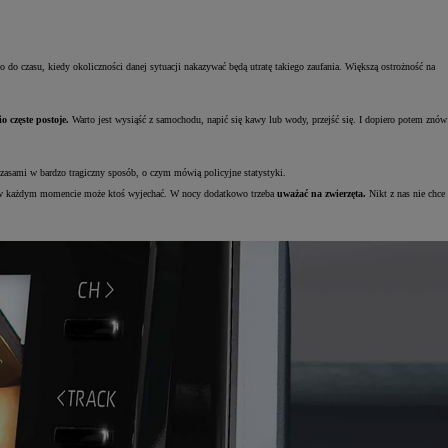
 do czasu, kiedy okoliczności danej sytuacji nakazywać będą utratę takiego zaufania. Większą ostrożność na
 częste postoje.
Warto jest wysiąść z samochodu, napić się kawy lub wody, przejść się. I dopiero potem znów
zasami w bardzo tragiczny sposób, o czym mówią policyjne statystyki.
ych w każdym momencie może ktoś wyjechać. W nocy dodatkowo trzeba
uważać na zwierzęta.
Nikt z nas nie chce