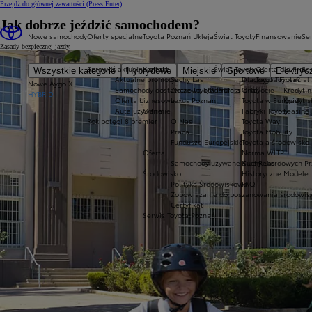
Przejdź do głównej zawartości
(Press Enter)
Jak dobrze jeździć samochodem?
Nowe samochody
Oferty specjalne
Toyota Poznań Ukleja
Świat Toyoty
Finansowanie
Ser
Zasady bezpiecznej jazdy.
Sprawdź aktualne oferty
Kontakt
Świat Toyoty
Oferta dla firm
Se
Wszystkie kategorie
Hybrydowe
Miejskie
Sportowe
Elektryc
Aktualne promocje
Suchy Las
Dlaczego Toyota?
Toyota Financial
Nowe Aygo X
Samochody dostawcze Toyota Professional
Złotkowo k/Poznania
O Toyocie
Kredyt n
HYBRID
Oferta biznesowa
Lexus Poznań
Toyota w Europie
Kredyt 
Auta używane
O firmie
Fabryki Toyoty
Leasing
Rok potęgi 8 premier
O Nas
Toyota Way
Praca
Toyota Mobility
Fundusze Europejskie
Toyota a środowisko
Oferta
Norma WLTP
Samochody używane Suchy Las
Klub Rekordowych Pr
Środowisko
Historyczne Modele
Polityka Środowiskowa
FAQ
Zobowiązanie do poszanowania środowis
Certyfikat
Serwis Toyota Poznań