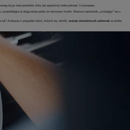
uszają się po torze przeszkód, który jak najszybciej trzeba pokonać. A tymczasem...
i przejeżdżająca na drugą stronę jezdni na czerwonym świetle. Kierowca samochodu „wciskający” się w
 za rok? Zwłaszcza w przypadku dzieci, których my, dorośli,
uczymy niewłaściwych zachowań
na drodze.