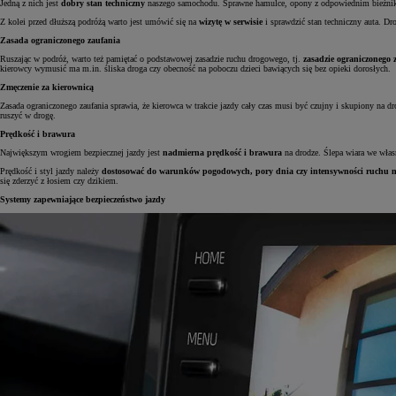
Jedną z nich jest
dobry stan techniczny
naszego samochodu. Sprawne hamulce, opony z odpowiednim bieżnikie
Z kolei przed dłuższą podróżą warto jest umówić się na
wizytę w serwisie
i sprawdzić stan techniczny auta. Dro
Zasada ograniczonego zaufania
Ruszając w podróż, warto też pamiętać o podstawowej zasadzie ruchu drogowego, tj.
zasadzie ograniczonego 
kierowcy wymusić ma m.in. śliska droga czy obecność na poboczu dzieci bawiących się bez opieki dorosłych.
Zmęczenie za kierownicą
Zasada ograniczonego zaufania sprawia, że kierowca w trakcie jazdy cały czas musi być czujny i skupiony na d
ruszyć w drogę.
Prędkość i brawura
Największym wrogiem bezpiecznej jazdy jest
nadmierna prędkość i brawura
na drodze. Ślepa wiara we włas
Prędkość i styl jazdy należy
dostosować do warunków pogodowych, pory dnia czy intensywności ruchu 
się zderzyć z łosiem czy dzikiem.
Systemy zapewniające bezpieczeństwo jazdy