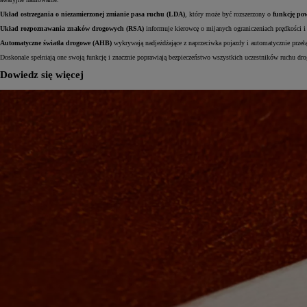
Układ ostrzegania o niezamierzonej zmianie pasa ruchu (LDA)
, który może być rozszerzony o
funkcję po
Układ rozpoznawania znaków drogowych (RSA)
informuje kierowcę o mijanych ograniczeniach prędkości 
Automatyczne światła drogowe (AHB)
wykrywają nadjeżdżające z naprzeciwka pojazdy i automatycznie przełą
Doskonale spełniają one swoją funkcję i znacznie poprawiają bezpieczeństwo wszystkich uczestników ruchu dro
Dowiedz się więcej