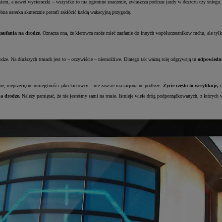
m, a nawet wycieraczki – wszystko to ma ogromne znaczenie, zwłaszcza podczas jazdy w deszczu czy śniegu.
bna usterka skutecznie potrafi zakłócić każdą wakacyjną przygodę.
zaufania na drodze
. Oznacza ona, że kierowca może mieć zaufanie do innych współuczestników ruchu, ale tylko
rodze. Na dłuższych trasach jest to – oczywiście – niemożliwe. Dlatego tak ważną rolę odgrywają tu
odpowiednio
ne, nieprzeciętne umiejętności jako kierowcy – nie zawsze ma racjonalne podłoże.
Życie często to weryfikuje,
c
na drodze.
Należy pamiętać, że nie jesteśmy sami na trasie. Istnieje wiele dróg podporządkowanych, z któr