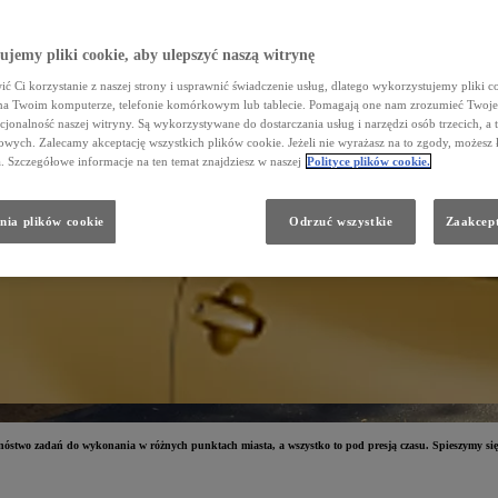
jemy pliki cookie, aby ulepszyć naszą witrynę
ć Ci korzystanie z naszej strony i usprawnić świadczenie usług, dlatego wykorzystujemy pliki co
na Twoim komputerze, telefonie komórkowym lub tablecie. Pomagają one nam zrozumieć Twoje 
cjonalność naszej witryny. Są wykorzystywane do dostarczania usług i narzędzi osób trzecich, a 
wych. Zalecamy akceptację wszystkich plików cookie. Jeżeli nie wyrażasz na to zgody, możesz 
a. Szczegółowe informacje na ten temat znajdziesz w naszej
Polityce plików cookie.
nia plików cookie
Odrzuć wszystkie
Zaakcept
stwo zadań do wykonania w różnych punktach miasta, a wszystko to pod presją czasu. Spieszymy się