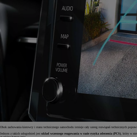
Obok zachowania kierowcy i stanu technicznego samochodu istnieje cały szereg rozwiązań technicznych popra
Jednym z takich udogodnień jest
układ wczesnego reagowania w razie ryzyka zderzenia (PCS)
, który w ni
awaryjne hamowanie.