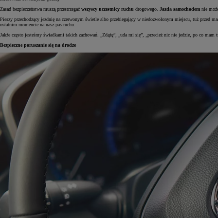
Zasad bezpieczeństwa muszą przestrzegać
wszyscy uczestnicy ruchu
drogowego.
Jazda samochodem
nie może 
Pieszy przechodzący jezdnię na czerwonym świetle albo przebiegający w niedozwolonym miejscu, tuż przed mas
ostatnim momencie na nasz pas ruchu.
Jakże często jesteśmy świadkami takich zachowań. „Zdążę”, „uda mi się”, „przecież nic nie jedzie, po co mam t
Bezpieczne poruszanie się na drodze