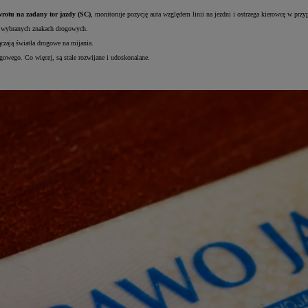
wrotu na zadany tor jazdy (SC)
, monitoruje pozycję auta względem linii na jezdni i ostrzega kierowcę w przy
i wybranych znakach drogowych.
czają światła drogowe na mijania.
gowego. Co więcej, są stale rozwijane i udoskonalane.