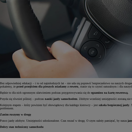
Bez odpowiedniej edukacji – i to od najmłodszych lat – nie uda się poprawić bezpieczeństwo na naszych dro
pokażemy, że
przed przejściem dla pieszych zsiadamy z roweru
, stanie się to czymś naturalnym i dla naszyc
Od
81 900 zł
Będzie to dla nich ogromnym ułatwieniem podczas przygotowywania się do
egzaminu na kartę rowerową.
Przyda się również później – podczas
nauki jazdy samochodem
. Zdobyte wcześniej umiejętności zostaną nie 
Yaris Cross
HYBRID
Kolejnym etapem – który powinien być obowiązkowy dla każdego kierowcy – jest
szkoła bezpiecznej jazdy
. 
problemem.
Zanim ruszymy w drogę
Prawo jazdy zdobyte. Umiejętności udoskonalone. Czas ruszać w drogę. O czym należy pamiętać, by nasza
jaz
Dobry stan techniczny samochodu