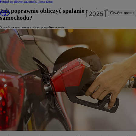
Przejdź do głównej zawartości
(Press Enter)
Jak poprawnie obliczyć spalanie swojego
Otwórz menu
samochodu?
Sprawdź samemu rzeczywiste zużycie paliwa w aucie.