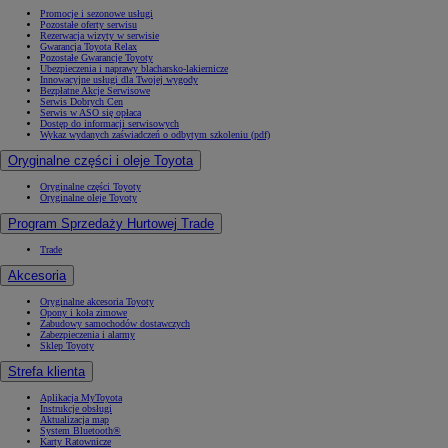
Promocje i sezonowe usługi
Pozostałe oferty serwisu
Rezerwacja wizyty w serwisie
Gwarancja Toyota Relax
Pozostałe Gwarancje Toyoty
Ubezpieczenia i naprawy blacharsko-lakiernicze
Innowacyjne usługi dla Twojej wygody
Bezpłatne Akcje Serwisowe
Serwis Dobrych Cen
Serwis w ASO się opłaca
Dostęp do informacji serwisowych
Wykaz wydanych zaświadczeń o odbytym szkoleniu (pdf)
Oryginalne części i oleje Toyota
Oryginalne części Toyoty
Oryginalne oleje Toyoty
Program Sprzedaży Hurtowej Trade
Trade
Akcesoria
Oryginalne akcesoria Toyoty
Opony i koła zimowe
Zabudowy samochodów dostawczych
Zabezpieczenia i alarmy
Sklep Toyoty
Strefa klienta
Aplikacja MyToyota
Instrukcje obsługi
Aktualizacja map
System Bluetooth®
Karty Ratownicze