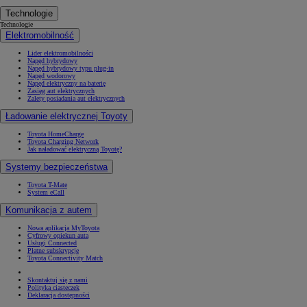
Technologie
Technologie
Elektromobilność
Lider elektromobilności
Napęd hybrydowy
Napęd hybrydowy typu plug-in
Napęd wodorowy
Napęd elektryczny na baterię
Zasięg aut elektrycznych
Zalety posiadania aut elektrycznych
Ładowanie elektrycznej Toyoty
Toyota HomeCharge
Toyota Charging Network
Jak naładować elektryczną Toyotę?
Systemy bezpieczeństwa
Toyota T-Mate
System eCall
Komunikacja z autem
Nowa aplikacja MyToyota
Cyfrowy opiekun auta
Usługi Connected
Płatne subskrypcje
Toyota Connectivity Match
Skontaktuj się z nami
Polityka ciasteczek
Deklaracja dostępności