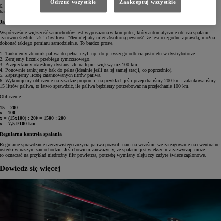
Odrzuć wszystkie
Zaakceptuj wszystkie
6.
Ekonomiczna jazda
– dojeżdżanie do świateł na włączonym biegu bez naciskania pedału gazu, czyli
hamowanie silnikiem, powoduje wytracanie prędkości przy zerowym spalaniu.
Jak obliczyć spalanie samochodu?
Współcześnie większość samochodów jest wyposażona w komputer, który automatycznie oblicza spalanie –
zarówno średnie, jak i chwilowe. Niemniej aby mieć absolutną pewność, że jest to zgodne z prawdą, można
dokonać takiego pomiaru samodzielnie. To bardzo proste.
1. Tankujemy zbiornik paliwa do pełna, czyli np. do pierwszego odbicia pistoletu w dystrybutorze.
2. Zerujemy licznik przebiegu tymczasowego.
3. Przejeżdżamy określony dystans, ale najlepiej większy niż 100 km.
4. Ponownie tankujemy bak do pełna (idealnie jeśli na tej samej stacji, co poprzednio).
5. Zapisujemy liczbę zatankowanych litrów paliwa.
6. Wykonujemy obliczenie na zasadzie proporcji, na przykład: jeśli przejechaliśmy 200 km i zatankowaliśmy
15 litrów paliwa, to łatwo sprawdzić, ile paliwa będziemy potrzebować na przejechanie 100 km.
Obliczenie:
15 – 200
x – 100
x = (15x100) : 200 = 1500 : 200
x = 7,5 l/100 km
Regularna kontrola spalania
Regularne sprawdzanie rzeczywistego zużycia paliwa pozwoli nam na wcześniejsze zareagowanie na ewentualne
usterki w naszym samochodzie. Jeśli bowiem zauważymy, że spalanie jest większe niż zazwyczaj, może
to oznaczać na przykład niedrożny filtr powietrza, potrzebę wymiany oleju czy zużyte świece zapłonowe.
Dowiedz się więcej