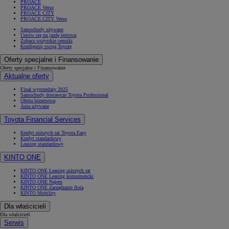
PROACE
PROACE Verso
PROACE CITY
PROACE CITY Verso
Samochody używane
Umów się na jazdę testową
Zobacz wszystkie cenniki
Konfiguruj swoją Toyotę
Oferty specjalne i Finansowanie
Oferty specjalne i Finansowanie
Aktualne oferty
Finał wyprzedaży 2025
Samochody dostawcze Toyota Professional
Oferta biznesowa
Auta używane
Toyota Financial Services
Kredyt niższych rat Toyota Easy
Kredyt standardowy
Leasing standardowy
KINTO ONE
KINTO ONE Leasing niższych rat
KINTO ONE Leasing konsumencki
KINTO ONE Najem
KINTO ONE Zarządzanie flotą
KINTO Mobility
Dla właścicieli
Dla właścicieli
Serwis