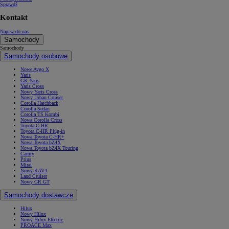
Sprawdź
Kontakt
Napisz do nas
Samochody
Samochody
Samochody osobowe
Nowe Aygo X
Yaris
GR Yaris
Yaris Cross
Nowy Yaris Cross
Nowy Urban Cruiser
Corolla Hatchback
Corolla Sedan
Corolla TS Kombi
Nowa Corolla Cross
Toyota C-HR
Toyota C-HR Plug-in
Nowa Toyota C-HR+
Nowa Toyota bZ4X
Nowa Toyota bZ4X Touring
Camry
Prius
Mirai
Nowy RAV4
Land Cruiser
Nowy GR GT
Samochody dostawcze
Hilux
Nowy Hilux
Nowy Hilux Electric
PROACE Max