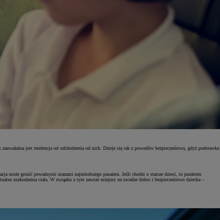
k zauważalna jest tendencja od odchodzenia od nich. Dzieje się tak z powodów bezpieczeństwa, gdyż podstawka
cja może grozić poważnymi urazami najmłodszego pasażera. Jeśli chodzi o starsze dzieci, to punktem
entualne uszkodzenia ciała. W związku z tym zawsze miejmy na uwadze dobro i bezpieczeństwo dziecka –