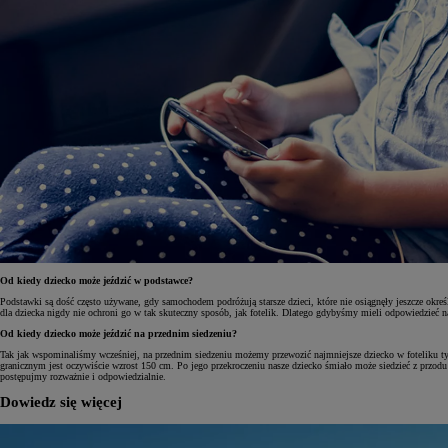
Od kiedy dziecko może jeździć w podstawce?
Podstawki są dość często używane, gdy samochodem podróżują starsze dzieci, które nie osiągnęły jeszcze okre
dla dziecka nigdy nie ochroni go w tak skuteczny sposób, jak fotelik. Dlatego gdybyśmy mieli odpowiedzieć na 
Od kiedy dziecko może jeździć na przednim siedzeniu?
Tak jak wspominaliśmy wcześniej, na przednim siedzeniu możemy przewozić najmniejsze dziecko w foteliku tyłe
granicznym jest oczywiście wzrost 150 cm. Po jego przekroczeniu nasze dziecko śmiało może siedzieć z przodu
postępujmy rozważnie i odpowiedzialnie.
Dowiedz się więcej