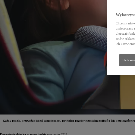
Wykorzystu
Chcemy ułatwi
umieszczane 
ulepszać funk
celów reklamo
ich ustawieni
Ustawie
Każdy rodzic, przewożąc dzieci samochodem, powinien przede wszystkim zadbać o ich bezpieczeństwo.
Przewożenie dziecka w samochodzie – przepisy 2019