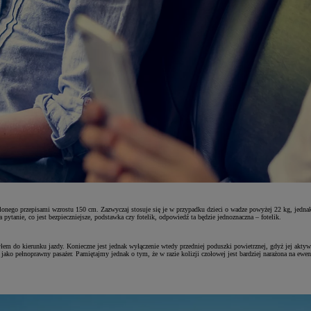
ślonego przepisami wzrostu 150 cm. Zazwyczaj stosuje się je w przypadku dzieci o wadze powyżej 22 kg, jedna
pytanie, co jest bezpieczniejsze, podstawka czy fotelik, odpowiedź ta będzie jednoznaczna – fotelik.
m do kierunku jazdy. Konieczne jest jednak wyłączenie wtedy przedniej poduszki powietrznej, gdyż jej aktywa
 jako pełnoprawny pasażer. Pamiętajmy jednak o tym, że w razie kolizji czołowej jest bardziej narażona na ew