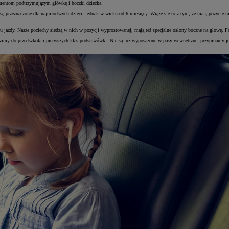
lementom podtrzymującym główkę i boczki dziecka.
są przeznaczone dla najmłodszych dzieci, jednak w wieku od 6 miesięcy. Wiąże się to z tym, że mają pozycję mn
unku jazdy. Nasze pociechy siedzą w nich w pozycji wyprostowanej, mają też specjalne osłony boczne na głowę.
óre wozimy do przedszkola i pierwszych klas podstawówki. Nie są już wyposażone w pasy wewnętrzne, przypinam