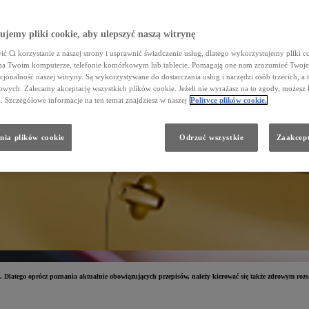
jemy pliki cookie, aby ulepszyć naszą witrynę
ć Ci korzystanie z naszej strony i usprawnić świadczenie usług, dlatego wykorzystujemy pliki co
na Twoim komputerze, telefonie komórkowym lub tablecie. Pomagają one nam zrozumieć Twoje 
cjonalność naszej witryny. Są wykorzystywane do dostarczania usług i narzędzi osób trzecich, a 
wych. Zalecamy akceptację wszystkich plików cookie. Jeżeli nie wyrażasz na to zgody, możesz 
a. Szczegółowe informacje na ten temat znajdziesz w naszej
Polityce plików cookie.
nia plików cookie
Odrzuć wszystkie
Zaakcept
 Dlatego oprócz poznania aktualnie obowiązujących przepisów, należy kierować się także zdrowym roz