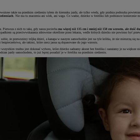
żone także na przednim siedzeniu tyłem do kierunku jazdy, ale tylko wtedy, gdy przdnia poduszka powietrzn
iedzeniach
. Nie ma tu znaczenia ani wiek, ani waga. Co ważne, dziecko w foteliku lub podstawce koniecznie m
. Pierwsza z nich to taka, gdy nasza pociecha
ma więcej niż 135 cm i mniej niż 150 cm wzrostu, ale dość d
zypadkiem są przeciwwskazania zdrowotne określone przez lekarza, wedle których dziecko nie powinno być przew
sobie, że przewozimy trójkę dzieci, a kanapa w naszym samochodzie jest na tyle krótka, że nie mieszczą się na
 bezpieczeństwa, ale takimi, które rzecz jasna są dopasowane do jego wzrostu.
de wszystkim trudno jest dokonać wyboru, które dziecko sadzamy akurat bez fotelika i narażamy je na większe n
odczas jazdy samochodem, to już lepiej posadzić je w foteliku na przednim siedzeniu.