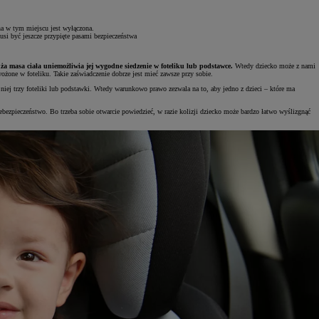
a w tym miejscu jest wyłączona.
usi być jeszcze przypięte pasami bezpieczeństwa
uża masa ciała uniemożliwia jej wygodne siedzenie w foteliku lub podstawce.
Wtedy dziecko może z nami
ożone w foteliku. Takie zaświadczenie dobrze jest mieć zawsze przy sobie.
 niej trzy foteliki lub podstawki. Wtedy warunkowo prawo zezwala na to, aby jedno z dzieci – które ma
iebezpieczeństwo. Bo trzeba sobie otwarcie powiedzieć, w razie kolizji dziecko może bardzo łatwo wyślizgnąć