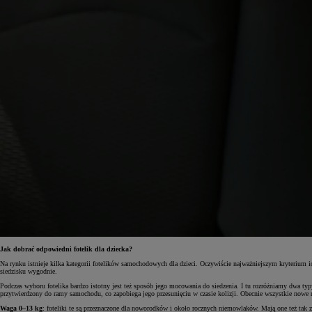
Od
81 900 zł
Yaris Cross
HYBRID
Jak dobrać odpowiedni fotelik dla dziecka?
Na rynku istnieje kilka kategorii fotelików samochodowych dla dzieci. Oczywiście najważniejszym kryterium ic
siedzisku wygodnie.
Podczas wyboru fotelika bardzo istotny jest też sposób jego mocowania do siedzenia. I tu rozróżniamy dwa typ
przytwierdzony do ramy samochodu, co zapobiega jego przesunięciu w czasie kolizji. Obecnie wszystkie nowe
Waga 0–13 kg
: foteliki te są przeznaczone dla noworodków i około rocznych niemowlaków. Mają one też tak