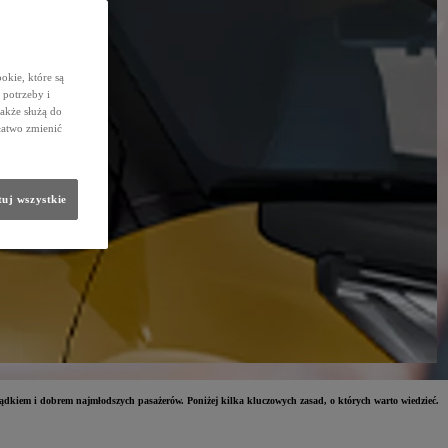
okie, które są
potrzeby i
także służą do
łatwo zmienić
uj wszystkie
sądkiem i dobrem najmłodszych pasażerów. Poniżej kilka kluczowych zasad, o których warto wiedzieć.