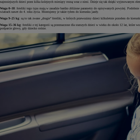
najmniejszych dzieci przez kilka kolejnych miesięcy rosną wraz z nimi. Dzieje się tak dzięki wyjmowanym e
Waga 0–18
: foteliki tego typu mają w zasadzie bardzo zbliżone parametry do opisywanych powyżej. Podobnie 
wiatrach nawet do 4. roku życia. Montujemy je także tyłem do kierunku jazdy.
Waga 9–25 kg
: są to tak zwane „drugie” foteliki, w których przewozimy dzieci kilkuletnie przodem do kier
Waga 15–36 kg
: foteliki z tej kategorii są przeznaczone dla starszych dzieci w wieku do około 12 lat, kt
podparcie głowy, gdy dziecko rośnie.