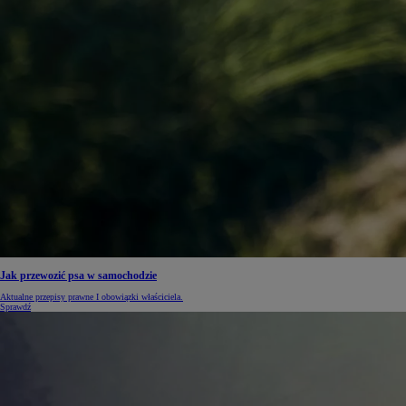
Od
105 300 zł
Corolla Hatchback
HYBRID
Jak przewozić psa w samochodzie
Aktualne przepisy prawne I obowiązki właściciela.
Sprawdź