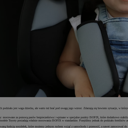
h podziału jest waga dziecka, ale warto też brać pod uwagę jego wzrost. Zdarzają się bowiem sytuacje, w który
y: mocowane za pomocą pasów bezpieczeństwa i wpinane w specjalne punkty ISOFIX, które dodatkowo stabilizują 
 modele Toyoty posiadają właśnie mocowania ISOFIX w standardzie. Przejdźmy jednak do podziału fotelików z
 zwaną funkcję nosidełek, które możemy jednym ruchem wyjąć z samochodu i przenosić, a nawet zamocować do r