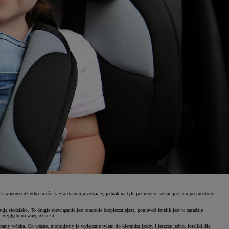
ch wagowo dziecko mieści się w danym przedziale, jednak na tyle już urosło, że nie jest mu po prostu w
siedzisko. To drugie rozwiązanie jest znacznie bezpieczniejsze, ponieważ fotelik jest w zasadzie
e względu na wagę dziecka.
amy wózka. Co ważne, montujemy je wyłącznie tyłem do kierunku jazdy. I jeszcze jedno, foteliki dla