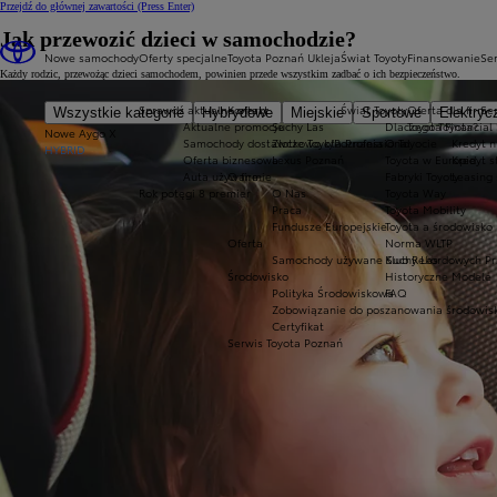
Przejdź do głównej zawartości
(Press Enter)
Jak przewozić dzieci w samochodzie?
Nowe samochody
Oferty specjalne
Toyota Poznań Ukleja
Świat Toyoty
Finansowanie
Ser
Każdy rodzic, przewożąc dzieci samochodem, powinien przede wszystkim zadbać o ich bezpieczeństwo.
Sprawdź aktualne oferty
Kontakt
Świat Toyoty
Oferta dla firm
Se
Wszystkie kategorie
Hybrydowe
Miejskie
Sportowe
Elektryc
Aktualne promocje
Suchy Las
Dlaczego Toyota?
Toyota Financial
Nowe Aygo X
Samochody dostawcze Toyota Professional
Złotkowo k/Poznania
O Toyocie
Kredyt n
HYBRID
Oferta biznesowa
Lexus Poznań
Toyota w Europie
Kredyt 
Auta używane
O firmie
Fabryki Toyoty
Leasing
Rok potęgi 8 premier
O Nas
Toyota Way
Praca
Toyota Mobility
Fundusze Europejskie
Toyota a środowisko
Oferta
Norma WLTP
Samochody używane Suchy Las
Klub Rekordowych Pr
Środowisko
Historyczne Modele
Polityka Środowiskowa
FAQ
Zobowiązanie do poszanowania środowis
Certyfikat
Serwis Toyota Poznań