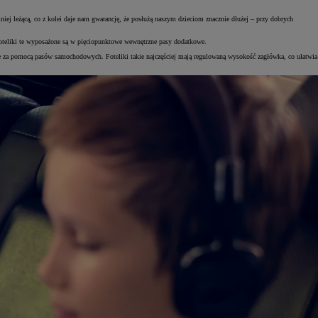
iej leżącą, co z kolei daje nam gwarancję, że posłużą naszym dzieciom znacznie dłużej – przy dobrych
 Foteliki te wyposażone są w pięciopunktowe wewnętrzne pasy dodatkowe.
y je za pomocą pasów samochodowych. Foteliki takie najczęściej mają regulowaną wysokość zagłówka, co ułatwia