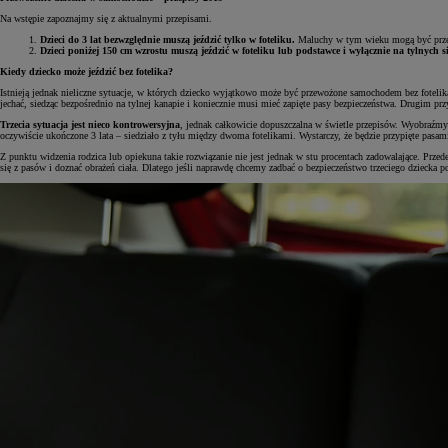
Na wstępie zapoznajmy się z aktualnymi przepisami.
Dzieci do 3 lat bezwzględnie muszą jeździć tylko w foteliku.
Maluchy w tym wieku mogą być przewo
Dzieci poniżej 150 cm wzrostu muszą jeździć w foteliku lub podstawce i wyłącznie na tylnych s
Kiedy dziecko może jeździć bez fotelika?
Istnieją jednak nieliczne sytuacje, w których dziecko wyjątkowo może być przewożone samochodem bez fotelika
jechać, siedząc bezpośrednio na tylnej kanapie i koniecznie musi mieć zapięte pasy bezpieczeństwa. Drugim pr
Trzecia sytuacja jest nieco kontrowersyjna
, jednak całkowicie dopuszczalna w świetle przepisów. Wyobraźmy 
oczywiście ukończone 3 lata – siedziało z tyłu między dwoma fotelikami. Wystarczy, że będzie przypięte pasami
Z punktu widzenia rodzica lub opiekuna takie rozwiązanie nie jest jednak w stu procentach zadowalające. Prze
się z pasów i doznać obrażeń ciała. Dlatego jeśli naprawdę chcemy zadbać o bezpieczeństwo trzeciego dziecka p