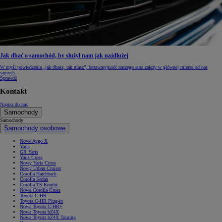
Jak dbać o samochód, by służył nam jak najdłużej
W myśl powiedzenia „jak dbasz, tak masz”, bezawaryjność naszego auta zależy w głównej mierze od nas
samych.
Sprawdź
Kontakt
Napisz do nas
Samochody
Samochody
Samochody osobowe
Nowe Aygo X
Yaris
GR Yaris
Yaris Cross
Nowy Yaris Cross
Nowy Urban Cruiser
Corolla Hatchback
Corolla Sedan
Corolla TS Kombi
Nowa Corolla Cross
Toyota C-HR
Toyota C-HR Plug-in
Nowa Toyota C-HR+
Nowa Toyota bZ4X
Nowa Toyota bZ4X Touring