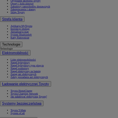
Oryginalne akcesoria Toyoty
Opony i koła zimowe
Zabudowy samochodów dostawczych
Zabezpieczenia i alarmy
Sklep Toyoty
Strefa klienta
Aplikacja MyToyota
Instrukcje obsługi
Aktualizacja map
System Bluetooth®
Karty Ratownicze
Technologie
Technologie
Elektromobilność
Lider elektromobilności
Napęd hybrydowy
Napęd hybrydowy typu plug-in
Napęd wodorowy
Napęd elektryczny na baterię
Zasięg aut elektrycznych
Zalety posiadania aut elektrycznych
Ładowanie elektrycznej Toyoty
Toyota HomeCharge
Toyota Charging Network
Jak naładować elektryczną Toyotę?
Systemy bezpieczeństwa
Toyota T-Mate
System eCall