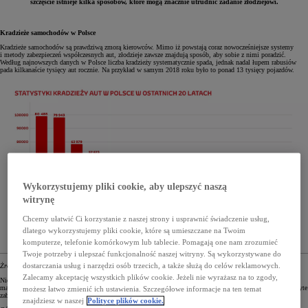
szczęście istnieje kilka sposobów, które mogą znacznie utrudnić zadanie złodziejowi.
Kradzieże samochodów w Polsce
Kradzieże samochodów są prawdziwą zmorą kierowców. Mimo iż powstają coraz nowocześniejsze systemy
i metody zabezpieczeń współczesnych aut, złodzieje zawsze znajdują sposób, aby sobie z nimi poradzić.
Według najnowszych danych w Polsce liczba kradzieży systematycznie spada, jednak nadal łupem rabusiów
pada kilkanaście tysięcy aut rocznie. Na przykład w samym 2018 roku było to ponad 13 tysięcy pojazdów.
Wykorzystujemy pliki cookie, aby ulepszyć naszą
witrynę
Chcemy ułatwić Ci korzystanie z naszej strony i usprawnić świadczenie usług,
dlatego wykorzystujemy pliki cookie, które są umieszczane na Twoim
komputerze, telefonie komórkowym lub tablecie. Pomagają one nam zrozumieć
Twoje potrzeby i ulepszać funkcjonalność naszej witryny. Są wykorzystywane do
dostarczania usług i narzędzi osób trzecich, a także służą do celów reklamowych.
Żródło danych: www.statystyka.policja.pl
Zalecamy akceptację wszystkich plików cookie. Jeżeli nie wyrażasz na to zgody,
Niestety nie wszystkie samochody udaje się odzyskać, część z nich została zdewastowana lub zdemontowana
ma podzespoły, a procedury odszkodowań są mozolne i uciążliwe. Dlatego dobrze jest zainwestować w należyte
możesz łatwo zmienić ich ustawienia. Szczegółowe informacje na ten temat
zabezpieczenia i spać spokojniej.
znajdziesz w naszej
Polityce plików cookie.