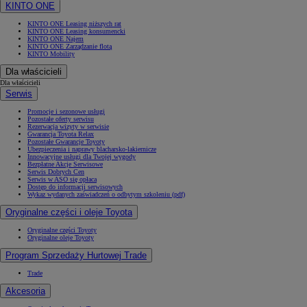
KINTO ONE
KINTO ONE Leasing niższych rat
KINTO ONE Leasing konsumencki
KINTO ONE Najem
KINTO ONE Zarządzanie flotą
KINTO Mobility
Dla właścicieli
Dla właścicieli
Serwis
Promocje i sezonowe usługi
Pozostałe oferty serwisu
Rezerwacja wizyty w serwisie
Gwarancja Toyota Relax
Pozostałe Gwarancje Toyoty
Ubezpieczenia i naprawy blacharsko-lakiernicze
Innowacyjne usługi dla Twojej wygody
Bezpłatne Akcje Serwisowe
Serwis Dobrych Cen
Serwis w ASO się opłaca
Dostęp do informacji serwisowych
Wykaz wydanych zaświadczeń o odbytym szkoleniu (pdf)
Oryginalne części i oleje Toyota
Oryginalne części Toyoty
Oryginalne oleje Toyoty
Program Sprzedaży Hurtowej Trade
Trade
Akcesoria