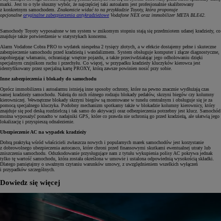
marki. Jest to o tyle słuszny wybór, że najczęściej taki autoalarm jest profesjonalnie skalibrowany
z konkretnym samochodem.
Znakomicie widać to na przykładzie Toyoty, która proponuje
opcjonalne
oryginalne zabezpieczenia antykradzieżowe
Vodafone NEX oraz immobilizer META BLE42.
Samochody Toyoty wyposażone w ten system w znikomym stopniu stają się przedmiotem udanej kradzieży, co
znajduje także potwierdzenie w statystykach koncernu.
Alarm Vodafone Cobra PRO to wydatek niespełna 2 tysięcy złotych, a w efekcie dostajemy pełne i skuteczne
zabezpieczenie samochodu przed kradzieżą i wandalizmem. System obsługuje komputer i złącze diagnostyczne,
zapobiegając włamaniu, ochraniając wnętrze pojazdu, a także przeciwdziałając jego odholowaniu dzięki
specjalnym czujnikom ruchu i przechyłu. Co więcej, w przypadku kradzieży kluczyków kierowca jest
identyfikowany przez specjalną kartę PROXY, którą zawsze powinien nosić przy sobie.
Inne zabezpieczenia i blokady do samochodu
Oprócz immobilizera i autoalarmu istnieją inne sposoby ochrony, które na pewno znacznie wydłużają czas
samej kradzieży samochodu. Należą do nich różnego rodzaju blokady pedałów, skrzyni biegów czy kolumny
kierowniczej. Wewnętrzne blokady skrzyni biegów są montowane w tunelu centralnym i obsługuje się je za
pomocą specjalnego kluczyka. Podobny mechanizm spotkamy także w blokadzie kolumny kierownicy, który
znajduje się pod deską rozdzielczą i tak samo do aktywacji oraz odbezpieczenia potrzebny jest klucz. Samochód
można wyposażyć ponadto w nadajniki GPS, które co prawda nie uchronią go przed kradzieżą, ale ułatwią jego
lokalizację i przyspieszą odnalezienie.
Ubezpieczenie AC na wypadek kradzieży
Dobrą praktyką wśród właścicieli zwłaszcza nowych i popularnych marek samochodów jest korzystanie
z dobrowolnego ubezpieczenia autocasco, które chroni przed finansowymi skutkami ewentualnej utraty lub
zniszczenia samochodu. Odszkodowanie przysługujące nam z tytułu wykupienia polisy AC pokrywa jednak
tylko tę wartość samochodu, która została określona w umowie i ustalona odpowiednią wysokością składki.
Dlatego pamiętajmy o uważnym czytaniu warunków umowy, z uwzględnieniem wszelkich wyłączeń
i przypadków szczególnych.
Dowiedz się więcej