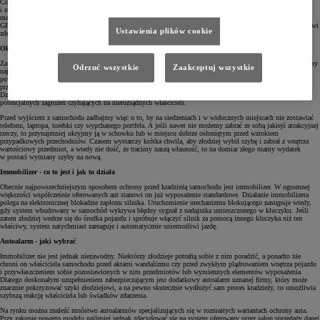
Cóż, nawet jeśli teoretycznie każdy alarm można obejść, nie zaszkodzi nieco skomplikować złodziejom życia
i stosować maksymalnie skuteczne systemy ochrony. Na rynku można znaleźć rozmaite zabezpieczenia, od
mechanicznych metod i blokad po najnowocześniejsze autoalarmy z czujnikiem przechyłu i monitoringiem
GPS. Jeśli dodatkowo wykorzystamy kilka zabezpieczeń jednocześnie, nasze szanse na utarcie nosa złodziejowi
Ustawienia plików cookie
zdecydowanie wzrosną.
Okazja czyni złodzieja
Zanim przedstawimy najskuteczniejsze aktualnie sposoby zabezpieczeń samochodu przed kradzieżą, poświęćmy
Odrzuć wszystkie
Zaakceptuj wszystkie
najpierw kilka słów na temat zwykłej codziennej przezorności. Weźmy sobie zatem do serca popularne
powiedzenie „okazja czyni złodzieja” i starajmy się nie kusić losu. Nie zostawiajmy więc w aucie cennych
przedmiotów, otwartych okien czy po prostu nie parkujmy w miejscach podejrzanych czy niestrzeżonych.
Dzięki zachowaniu takiej podstawowej czujności i zapobiegliwości z pewnością uda nam się uniknąć wielu
potencjalnych zagrożeń czyhających na nierozsądnych właścicieli.
Przed wyjściem z samochodu zadbajmy więc o to, by na siedzeniach i w widocznych miejscach nie zostawiać
telefonu, laptopa, torebki czy wypchanego portfela. A jeśli nawet nie możemy zabrać ze sobą jakiejś atrakcyjnej
rzeczy, to przynajmniej ukryjmy ją w schowku lub w miejscu dobrze osłoniętym przed wzrokiem
przypadkowych przechodniów. Czasem wystarczy krótka chwila, aby złodziej wybił szybę i zabrał z wnętrza
wartościowy przedmiot, a wtedy nie dość, że tracimy naszą własność, to na domiar złego mamy wydatek
w postaci wymiany szyby na nową.
Immobilizer - co to jest i jak to działa
Obecnie najpowszechniejszym sposobem ochrony przed kradzieżą samochodu jest immobilizer. W ogromnej
większości współcześnie oferowanych aut stanowi on już wyposażenie standardowe. Działanie immobilizera
polega na elektronicznej blokadzie zapłonu silnika. Uruchomienie mechanizmu blokującego następuje wtedy,
gdy system wbudowany w samochód wykrywa błędny sygnał z nadajnika umieszczonego w kluczyku. Jeśli
zatem złodziej wedrze się do środka pojazdu i spróbuje włączyć silnik za pomocą innego kluczyka niż ten
właściwy, system natychmiast zareaguje i automatycznie uniemożliwi jazdę.
Autoalarm - jaki wybrać
Immobilizer nie jest jednak niezawodny. Niektórzy złodzieje potrafią sobie z nim poradzić, a ponadto nie
chroni on właściciela samochodu przed aktami wandalizmu czy przed zwykłym plądrowaniem wnętrza pojazdu
i przywłaszczeniem sobie pozostawionych w nim przedmiotów lub wymiennych elementów wyposażenia.
Dlatego doskonałym uzupełnieniem zabezpieczającym jest dodatkowy autoalarm uznanej firmy, który może
znacznie pokrzyżować szyki złodziejowi, a na pewno skutecznie wydłużyć sam proces kradzieży, co umożliwia
szybszą reakcję właściciela lub świadków zdarzenia.
Na rynku można znaleźć mnóstwo autoalarmów specjalizujących się w rozmaitych wariantach ochrony auta.
Przy zakupie nowego modelu najlepiej jednak zdecydować się na system oferowany przez salon sprzedaży danej