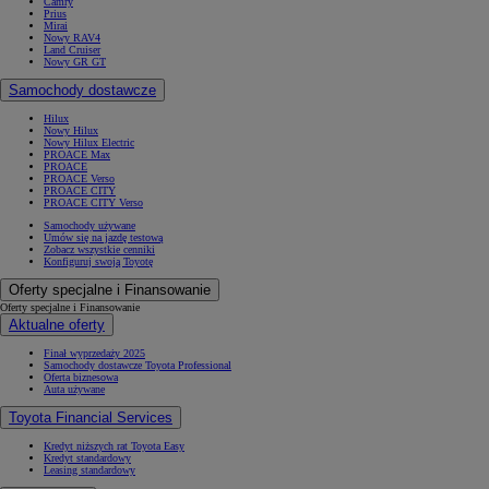
Camry
Prius
Mirai
Nowy RAV4
Land Cruiser
Nowy GR GT
Samochody dostawcze
Hilux
Nowy Hilux
Nowy Hilux Electric
PROACE Max
PROACE
PROACE Verso
PROACE CITY
PROACE CITY Verso
Samochody używane
Umów się na jazdę testową
Zobacz wszystkie cenniki
Konfiguruj swoją Toyotę
Oferty specjalne i Finansowanie
Oferty specjalne i Finansowanie
Aktualne oferty
Finał wyprzedaży 2025
Samochody dostawcze Toyota Professional
Oferta biznesowa
Auta używane
Toyota Financial Services
Kredyt niższych rat Toyota Easy
Kredyt standardowy
Leasing standardowy