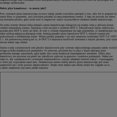
zwykłego użytkownika.
Dobry płyn hamulcowy – to znaczy jaki?
Przy wymianie płynu hamulcowego na nowy należy przede wszystkim pamiętać o tym, żeby był to preparat tej
samej klasy co poprzedni, czyli powinien posiadać tę samą temperaturę wrzenia. Z tego też powodu nie zaleca
się mieszania płynów, gdyż może mieć to negatywny wpływ na prawidłowe działanie układu hamulcowego.
Na rynku istnieje obecnie kilka rodzajów płynu hamulcowego różniących się między sobą w głównej mierze
właśnie temperaturą wrzenia. Najniższą z nich ma płyn o symbolu DOT 3. Zdecydowanie lepsze właściwości
posiada płyn DOT 4, który nie dość, że wrze w wyższej temperaturze niż jego poprzednik, to charakteryzuje się
także szybszą reakcją na absorpcję wody. Istnieją ponadto płyny hamulcowe DOT 5, których wrzenie jest
podwyższone o kilkadziesiąt stopni. Można spotkać preparaty z tej serii oznaczone symbolami DOT 5.0 i DOT
5.1. Ich podstawową różnicą jest to, że DOT 5.0 dopuszcza możliwość mieszania z innymi płynami, przy czym
zawsze należy tego unikać.
Oprócz wyżej wymienionych cech płynów hamulcowych przy wyborze odpowiedniego preparatu należy zwrócić
uwagę na kilka dodatkowych parametrów. Po pierwsze, powinien być to płyn o klasie zalecanej przez
producenta naszego samochodu, gdyż każdy inny może skutkować niepożądanymi usterkami. Dobry płyn
hamulcowy nie powinien się pienić ani szkodliwie wpływać na gumowe i metalowe podzespoły. Ważne jest
także to, aby współpracował z systemami bezpieczeństwa i innymi układami kontroli trakcji i wspomagania,
w które jest wyposażone nasze auto. Dodatkowym atutem dobrej jakości płynu hamulcowego jest niska
sprężystość par i niski poziom odparowalności. Dzięki temu będzie nam dłużej służył bez względu na to,
z jakim natężeniem używamy pedału hamulca.