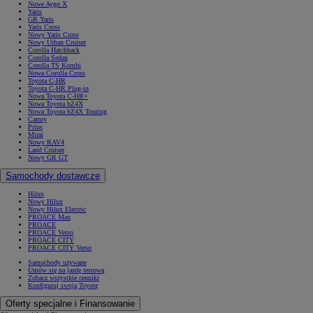
Nowe Aygo X
Yaris
GR Yaris
Yaris Cross
Nowy Yaris Cross
Nowy Urban Cruiser
Corolla Hatchback
Corolla Sedan
Corolla TS Kombi
Nowa Corolla Cross
Toyota C-HR
Toyota C-HR Plug-in
Nowa Toyota C-HR+
Nowa Toyota bZ4X
Nowa Toyota bZ4X Touring
Camry
Prius
Mirai
Nowy RAV4
Land Cruiser
Nowy GR GT
Samochody dostawcze
Hilux
Nowy Hilux
Nowy Hilux Electric
PROACE Max
PROACE
PROACE Verso
PROACE CITY
PROACE CITY Verso
Samochody używane
Umów się na jazdę testową
Zobacz wszystkie cenniki
Konfiguruj swoją Toyotę
Oferty specjalne i Finansowanie