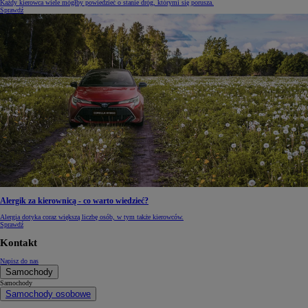
Każdy kierowca wiele mógłby powiedzieć o stanie dróg, którymi się porusza.
Sprawdź
Alergik za kierownicą - co warto wiedzieć?
Alergia dotyka coraz większą liczbę osób, w tym także kierowców.
Sprawdź
Kontakt
Napisz do nas
Samochody
Samochody
Samochody osobowe