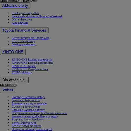
Oferty specjalne i Finansowanie
Aktualne oferty
Finał wyprzedaży 2025
Samochody dostawcze Toyota Professional
Oferta biznesowa
Auta używane
Toyota Financial Services
Kredyt niższych rat Toyota Easy
Kredyt standardowy
Leasing standardowy
KINTO ONE
KINTO ONE Leasing niższych rat
KINTO ONE Leasing konsumencki
KINTO ONE Najem
KINTO ONE Zarządzanie flotą
KINTO Mobility
Dla właścicieli
Dla właścicieli
Serwis
Promocje i sezonowe usługi
Pozostałe oferty serwisu
Rezerwacja wizyty w serwisie
Gwarancja Toyota Relax
Pozostałe Gwarancje Toyoty
Ubezpieczenia i naprawy blacharsko-lakiernicze
Innowacyjne usługi dla Twojej wygody
Bezpłatne Akcje Serwisowe
Serwis Dobrych Cen
Serwis w ASO się opłaca
Dostęp do informacji serwisowych