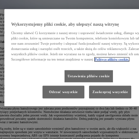
Płyn hamulcowy jest preparatem „suchym”, czyli takim, który nie zawiera w sobie wody, jednak z łatwością
ją chłonie. Jest to o tyle ważne, że podczas hamowania płyn hamulcowy bardzo się rozgrzewa – najbardziej
w momentach częstego wciskania pedału hamulca. Dlatego im mniej wilgoci w płynie, tym temperatura
Wykorzystujemy pliki cookie, aby ulepszyć naszą witrynę
wrzenia może być wyższa, a płyn działa sprawniej. Każda nadwyżka wody powoduje obniżenie temperatury
wrzenia płynu hamulcowego, a co za tym idzie, także większe kłopoty ze skutecznym hamowaniem.
W przewodach pojawia się bowiem para powstała z zagotowania wody, która działa na zasadzie korka
Chcemy ułatwić Ci korzystanie z naszej strony i usprawnić świadczenie usług, dlatego 
uniemożliwiającego swobodny przepływ płynu w układzie.
pliki cookie, które są umieszczane na Twoim komputerze, telefonie komórkowym lub ta
Jak sprawdzić płyn hamulcowy?
one nam zrozumieć Twoje potrzeby i ulepszać funkcjonalność naszej witryny. Są wykor
Sprawdzenie jakości płynu hamulcowego nie należy do skomplikowanych czynności i można to swobodnie
dostarczania usług i narzędzi osób trzecich, a także służą do celów reklamowych. Zalec
zrobić we własnym zakresie. Wystarczy, że zaopatrzymy się w specjalny miernik elektroniczny kontrolujący
wszystkich plików cookie. Jeżeli nie wyrażasz na to zgody, możesz łatwo zmienić ich ust
zarówno temperaturę wrzenia płynu hamulcowego, jak i poziom występującej w nim wilgoci. Ceny takich
przyrządów zaczynają się już od kilkudziesięciu złotych.
Szczegółowe informacje na ten temat znajdziesz w naszej
Polityce plików cookie.
W celu wykonania pomiaru, należy wsunąć tester do zbiorniczka wyrównawczego, który znajduje się w pobliżu
silnika. Jeśli wynik będzie pozytywny, wszystko jest w porządku i przyczyn ewentualnych nieprawidłowości
w działaniu układu hamulcowego trzeba szukać gdzieś indziej. Jeśli wynik będzie negatywny, to znaczy,
że płyn hamulcowy może zawierać nawet do kilku procent wody, a to może skutkować znacznym obniżeniem
Ustawienia plików cookie
sprawności hamowania. W takim przypadku konieczna jest wymiana całego płynu w układzie.
W zbiorniczku wyrównawczym sprawdzimy także, czy ilość płynu jest prawidłowa i nie pojawił się wyciek.
Jeśli poziom płynu wskazuje na obudowie zbiornika wartość maksymalną lub tylko nieznacznie niższą,
Odrzuć wszystkie
Zaakceptuj wszystkie
to znaczy, że nie ma powodów do niepokoju. Każde większe obniżenie poziomu płynu powinno być impulsem
do dalszej kontroli, a najlepiej udania się do profesjonalnego serwisu.
Kiedy trzeba wymienić płyn hamulcowy?
Wymiana płynu hamulcowego jest zalecana przez producentów przynajmniej co dwa lata lub średnio co 30–40
tysięcy przejechanych kilometrów. Niezwłoczne działania serwisowe trzeba także podjąć wtedy, gdy płyn
zawiera chociażby jeden procent wody. Jak wspomnieliśmy wcześniej, każdy sygnał zawilgocenia układu może
powodować poważny spadek skuteczności działania hamulców. Dobrą praktyką jest ponadto wymiana płynu
wraz z tarczami hamulcowymi.
Są osoby, które są w stanie samodzielnie wymienić płyn hamulcowy w swoim aucie, ale dla większości z nas
najlepszym sposobem jest wizyta w warsztacie. W nowoczesnych samochodach wyposażonych w elektroniczne
systemy bezpieczeństwa, ABS czy EPS istnieje konieczność podłączenia pojazdu do komputera
diagnostycznego oraz wykonania wielu skomplikowanych czynności serwisowych, które nie są dostępne dla