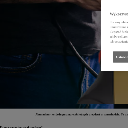
Wykorzystu
Chcemy ułatwi
umieszczane 
ulepszać funk
celów reklamo
ich ustawieni
Ustawie
Akumulator jest jednym z najważniejszych urządzeń w samochodzie. To dz
Po co w samochodzie akumulator?