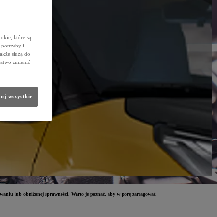
okie, które są
potrzeby i
także służą do
łatwo zmienić
uj wszystkie
waniu lub obniżonej sprawności. Warto je poznać, aby w porę zareagować.