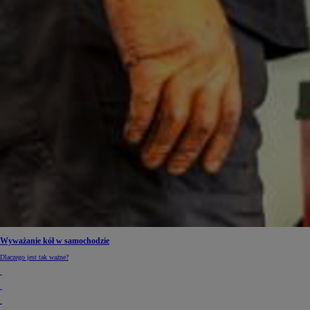
Od
105 300 zł
Corolla Hatchback
HYBRID
Wyważanie kół w samochodzie
Dlaczego jest tak ważne?