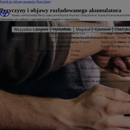
Przejdź do głównej zawartości
(Press Enter)
Przyczyny i objawy rozładowanego akumulatora
Nowe samochody
Oferty specjalne
Toyota Poznań Ukleja
Świat Toyoty
Finansowanie
Ser
Akumulator jest jednym z najważniejszych urządzeń w samochodzie.
Sprawdź aktualne oferty
Kontakt
Świat Toyoty
Oferta dla firm
Se
Wszystkie kategorie
Hybrydowe
Miejskie
Sportowe
Elektryc
Aktualne promocje
Suchy Las
Dlaczego Toyota?
Toyota Financial
Nowe Aygo X
Samochody dostawcze Toyota Professional
Złotkowo k/Poznania
O Toyocie
Kredyt n
HYBRID
Oferta biznesowa
Lexus Poznań
Toyota w Europie
Kredyt 
Auta używane
O firmie
Fabryki Toyoty
Leasing
Rok potęgi 8 premier
O Nas
Toyota Way
Praca
Toyota Mobility
Fundusze Europejskie
Toyota a środowisko
Oferta
Norma WLTP
Samochody używane Suchy Las
Klub Rekordowych Pr
Środowisko
Historyczne Modele
Polityka Środowiskowa
FAQ
Zobowiązanie do poszanowania środowis
Certyfikat
Serwis Toyota Poznań