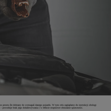
po prostu źle dobrany do wymagań danego pojazdu. W tym celu zaglądamy do instrukcji obsługi
 – powoduje brak jego doładowywania i w efekcie stopniowe obniżanie sprawności.