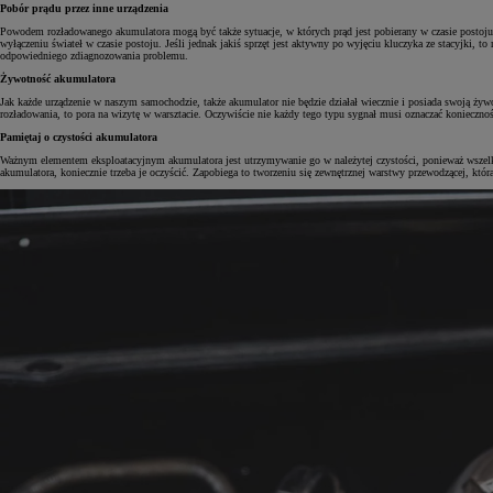
Pobór prądu przez inne urządzenia
Powodem rozładowanego akumulatora mogą być także sytuacje, w których prąd jest pobierany w czasie postoju.
wyłączeniu świateł w czasie postoju. Jeśli jednak jakiś sprzęt jest aktywny po wyjęciu kluczyka ze stacyjki,
odpowiedniego zdiagnozowania problemu.
Żywotność akumulatora
Jak każde urządzenie w naszym samochodzie, także akumulator nie będzie działał wiecznie i posiada swoją ży
rozładowania, to pora na wizytę w warsztacie. Oczywiście nie każdy tego typu sygnał musi oznaczać koniecz
Pamiętaj o czystości akumulatora
Ważnym elementem eksploatacyjnym akumulatora jest utrzymywanie go w należytej czystości, ponieważ wsze
akumulatora, koniecznie trzeba je oczyścić. Zapobiega to tworzeniu się zewnętrznej warstwy przewodzącej, któ