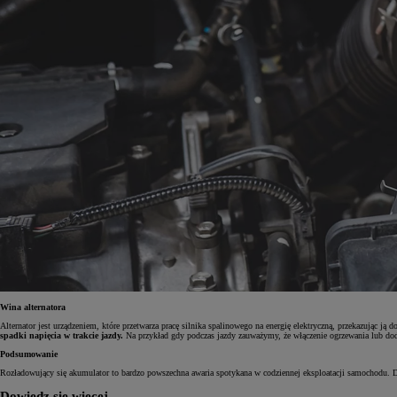
Wina alternatora
Alternator jest urządzeniem, które przetwarza pracę silnika spalinowego na energię elektryczną, przekazując ją
spadki napięcia w trakcie jazdy.
Na przykład gdy podczas jazdy zauważymy, że włączenie ogrzewania lub doda
Podsumowanie
Rozładowujący się akumulator to bardzo powszechna awaria spotykana w codziennej eksploatacji samochodu. Dla
Dowiedz się więcej