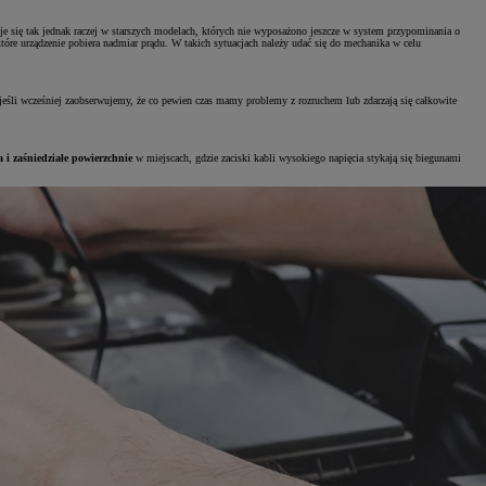
eje się tak jednak raczej w starszych modelach, których nie wyposażono jeszcze w system przypominania o
tóre urządzenie pobiera nadmiar prądu. W takich sytuacjach należy udać się do mechanika w celu
jeśli wcześniej zaobserwujemy, że co pewien czas mamy problemy z rozruchem lub zdarzają się całkowite
 i zaśniedziałe powierzchnie
w miejscach, gdzie zaciski kabli wysokiego napięcia stykają się biegunami