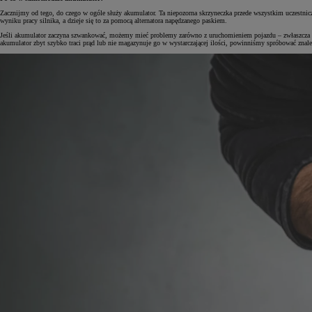
Zacznijmy od tego, do czego w ogóle służy akumulator. Ta niepozorna skrzyneczka przede wszystkim uczestnic
wyniku pracy silnika, a dzieje się to za pomocą alternatora napędzanego paskiem.
Jeśli akumulator zaczyna szwankować, możemy mieć problemy zarówno z uruchomieniem pojazdu – zwłaszcza zimą
akumulator zbyt szybko traci prąd lub nie magazynuje go w wystarczającej ilości, powinniśmy spróbować znaleź