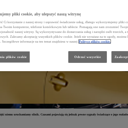
jemy pliki cookie, aby ulepszyć naszą witrynę
ć Ci korzystanie z naszej strony i usprawnić świadczenie usług, dlatego wykorzystujemy pliki co
na Twoim komputerze, telefonie komórkowym lub tablecie. Pomagają one nam zrozumieć Twoje 
cjonalność naszej witryny. Są wykorzystywane do dostarczania usług i narzędzi osób trzecich, a 
wych. Zalecamy akceptację wszystkich plików cookie. Jeżeli nie wyrażasz na to zgody, możesz 
a. Szczegółowe informacje na ten temat znajdziesz w naszej
Polityce plików cookie.
nia plików cookie
Odrzuć wszystkie
Zaakcept
ięki niemu uruchamiamy silnik. Czasami pojawiają się jednak pewne sygnały świadczące o jego rozłado