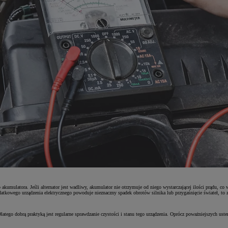
 do akumulatora. Jeśli alternator jest wadliwy, akumulator nie otrzymuje od niego wystarczającej ilości prądu,
tkowego urządzenia elektrycznego powoduje nieznaczny spadek obrotów silnika lub przygaśnięcie świateł, to 
tego dobrą praktyką jest regularne sprawdzanie czystości i stanu tego urządzenia. Oprócz poważniejszych ust