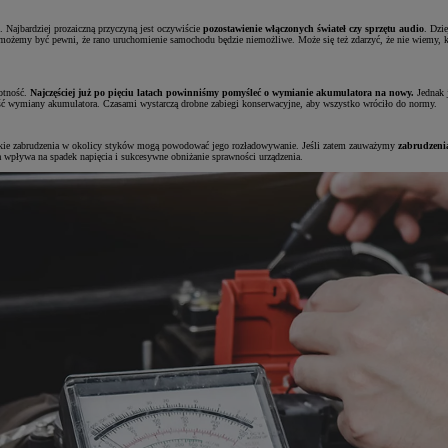
 Najbardziej prozaiczną przyczyną jest oczywiście
pozostawienie włączonych świateł czy sprzętu audio
. Dzi
 to możemy być pewni, że rano uruchomienie samochodu będzie niemożliwe. Może się też zdarzyć, że nie wiemy, k
wotność.
Najczęściej już po pięciu latach powinniśmy pomyśleć o wymianie akumulatora na nowy.
Jednak 
ność wymiany akumulatora. Czasami wystarczą drobne zabiegi konserwacyjne, aby wszystko wróciło do normy.
lkie zabrudzenia w okolicy styków mogą powodować jego rozładowywanie. Jeśli zatem zauważymy
zabrudzenia
ra wpływa na spadek napięcia i sukcesywne obniżanie sprawności urządzenia.