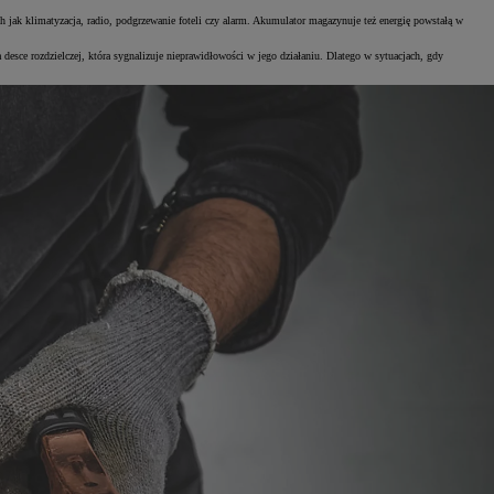
ch jak klimatyzacja, radio, podgrzewanie foteli czy alarm. Akumulator magazynuje też energię powstałą w
esce rozdzielczej, która sygnalizuje nieprawidłowości w jego działaniu. Dlatego w sytuacjach, gdy