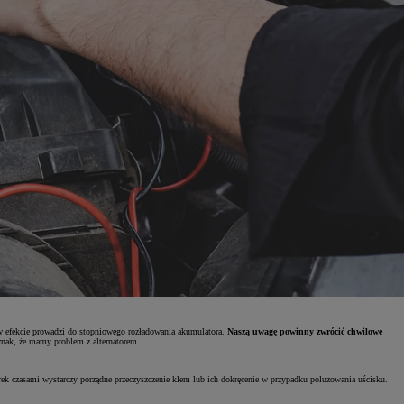
 co w efekcie prowadzi do stopniowego rozładowania akumulatora.
Naszą uwagę powinny zwrócić chwilowe
znak, że mamy problem z alternatorem.
erek czasami wystarczy porządne przeczyszczenie klem lub ich dokręcenie w przypadku poluzowania uścisku.