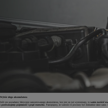
Od
81 900 zł
Yaris Cross
HYBRID
Wybór złego akumulatora
Jeśli nie posiadamy fabrycznie zamontowanego akumulatora, lecz jest on już wymieniany, to
watro zwrócić uw
i
porównujemy pojemność i prąd rozruchu
. Pamiętajmy, że wartości te powinny być dokładnie takie same