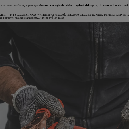
zy w rozruchu silnika, a poza tym
dostarcza energię do wielu urządzeń elektrycznych w samochodzie
, taki
 – jak i z działaniem wyżej wymienionych urządzeń. Najczęściej zapala się też wtedy kontrolka awaryjna na d
ć przyczynę takiego stanu rzeczy. A może być ich kilka.