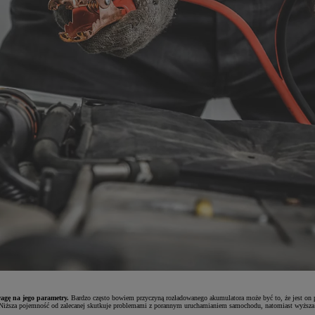
agę na jego parametry.
Bardzo często bowiem przyczyną rozładowanego akumulatora może być to, że jest on 
. Niższa pojemność od zalecanej skutkuje problemami z porannym uruchamianiem samochodu, natomiast wyższa