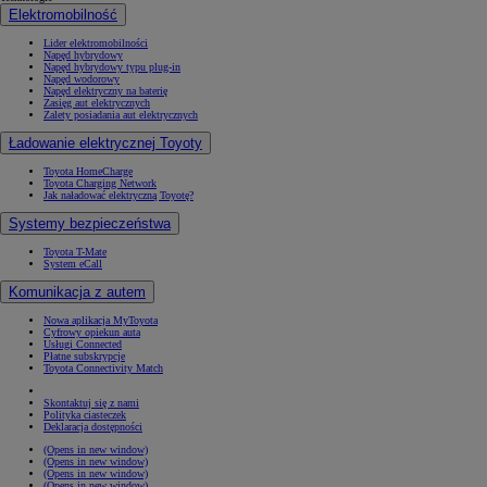
Elektromobilność
Lider elektromobilności
Napęd hybrydowy
Napęd hybrydowy typu plug-in
Napęd wodorowy
Napęd elektryczny na baterię
Zasięg aut elektrycznych
Zalety posiadania aut elektrycznych
Ładowanie elektrycznej Toyoty
Toyota HomeCharge
Toyota Charging Network
Jak naładować elektryczną Toyotę?
Systemy bezpieczeństwa
Toyota T-Mate
System eCall
Komunikacja z autem
Nowa aplikacja MyToyota
Cyfrowy opiekun auta
Usługi Connected
Płatne subskrypcje
Toyota Connectivity Match
Skontaktuj się z nami
Polityka ciasteczek
Deklaracja dostępności
(Opens in new window)
(Opens in new window)
(Opens in new window)
(Opens in new window)