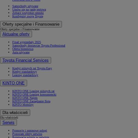
Samochody używane
Umów się na jazdę testową
Zobacz wszystkie cenniki
Konfiguruj swoją Toyotę
Oferty specjalne i Finansowanie
Oferty specjalne i Finansowanie
Aktualne oferty
Finał wyprzedaży 2025
Samochody dostawcze Toyota Professional
Oferta biznesowa
Auta używane
Toyota Financial Services
Kredyt niższych rat Toyota Easy
Kredyt standardowy
Leasing standardowy
KINTO ONE
KINTO ONE Leasing niższych rat
KINTO ONE Leasing konsumencki
KINTO ONE Najem
KINTO ONE Zarządzanie flotą
KINTO Mobility
Dla właścicieli
Dla właścicieli
Serwis
Promocje i sezonowe usługi
Pozostałe oferty serwisu
Rezerwacja wizyty w serwisie