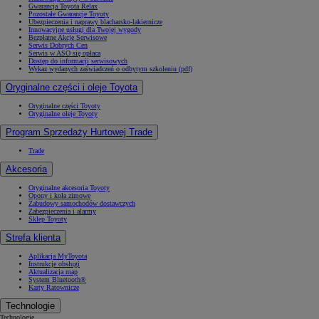
Gwarancja Toyota Relax
Pozostałe Gwarancje Toyoty
Ubezpieczenia i naprawy blacharsko-lakiernicze
Innowacyjne usługi dla Twojej wygody
Bezpłatne Akcje Serwisowe
Serwis Dobrych Cen
Serwis w ASO się opłaca
Dostęp do informacji serwisowych
Wykaz wydanych zaświadczeń o odbytym szkoleniu (pdf)
Oryginalne części i oleje Toyota
Oryginalne części Toyoty
Oryginalne oleje Toyoty
Program Sprzedaży Hurtowej Trade
Trade
Akcesoria
Oryginalne akcesoria Toyoty
Opony i koła zimowe
Zabudowy samochodów dostawczych
Zabezpieczenia i alarmy
Sklep Toyoty
Strefa klienta
Aplikacja MyToyota
Instrukcje obsługi
Aktualizacja map
System Bluetooth®
Karty Ratownicze
Technologie
Technologie