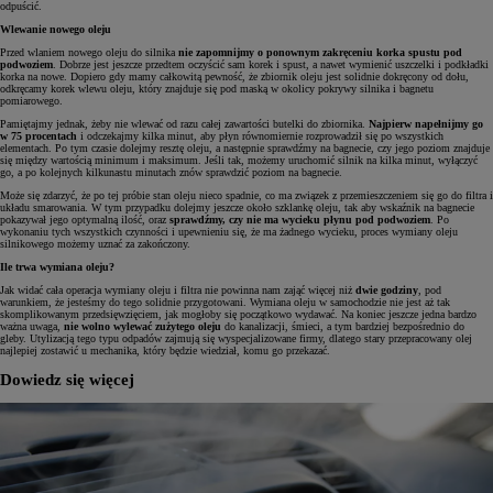
odpuścić.
Wlewanie nowego oleju
Przed wlaniem nowego oleju do silnika
nie zapomnijmy o ponownym zakręceniu korka spustu pod
podwoziem
. Dobrze jest jeszcze przedtem oczyścić sam korek i spust, a nawet wymienić uszczelki i podkładki
korka na nowe. Dopiero gdy mamy całkowitą pewność, że zbiornik oleju jest solidnie dokręcony od dołu,
odkręcamy korek wlewu oleju, który znajduje się pod maską w okolicy pokrywy silnika i bagnetu
pomiarowego.
Pamiętajmy jednak, żeby nie wlewać od razu całej zawartości butelki do zbiornika.
Najpierw napełnijmy go
w 75 procentach
i odczekajmy kilka minut, aby płyn równomiernie rozprowadził się po wszystkich
elementach. Po tym czasie dolejmy resztę oleju, a następnie sprawdźmy na bagnecie, czy jego poziom znajduje
się między wartością minimum i maksimum. Jeśli tak, możemy uruchomić silnik na kilka minut, wyłączyć
go, a po kolejnych kilkunastu minutach znów sprawdzić poziom na bagnecie.
Może się zdarzyć, że po tej próbie stan oleju nieco spadnie, co ma związek z przemieszczeniem się go do filtra i
układu smarowania. W tym przypadku dolejmy jeszcze około szklankę oleju, tak aby wskaźnik na bagnecie
pokazywał jego optymalną ilość, oraz
sprawdźmy, czy nie ma wycieku płynu pod podwoziem
. Po
wykonaniu tych wszystkich czynności i upewnieniu się, że ma żadnego wycieku, proces wymiany oleju
silnikowego możemy uznać za zakończony.
Ile trwa wymiana oleju?
Jak widać cała operacja wymiany oleju i filtra nie powinna nam zająć więcej niż
dwie godziny
, pod
warunkiem, że jesteśmy do tego solidnie przygotowani. Wymiana oleju w samochodzie nie jest aż tak
skomplikowanym przedsięwzięciem, jak mogłoby się początkowo wydawać. Na koniec jeszcze jedna bardzo
ważna uwaga,
nie wolno wylewać zużytego oleju
do kanalizacji, śmieci, a tym bardziej bezpośrednio do
gleby. Utylizacją tego typu odpadów zajmują się wyspecjalizowane firmy, dlatego stary przepracowany olej
najlepiej zostawić u mechanika, który będzie wiedział, komu go przekazać.
Dowiedz się więcej