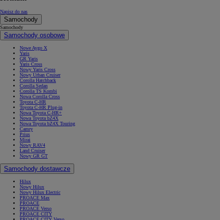
Napisz do nas
Samochody
Samochody
Samochody osobowe
Nowe Aygo X
Yaris
GR Yaris
Yaris Cross
Nowy Yaris Cross
Nowy Urban Cruiser
Corolla Hatchback
Corolla Sedan
Corolla TS Kombi
Nowa Corolla Cross
Toyota C-HR
Toyota C-HR Plug-in
Nowa Toyota C-HR+
Nowa Toyota bZ4X
Nowa Toyota bZ4X Touring
Camry
Prius
Mirai
Nowy RAV4
Land Cruiser
Nowy GR GT
Samochody dostawcze
Hilux
Nowy Hilux
Nowy Hilux Electric
PROACE Max
PROACE
PROACE Verso
PROACE CITY
PROACE CITY Verso