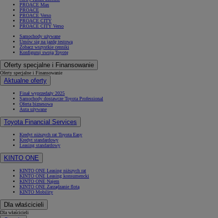
PROACE Max
PROACE
PROACE Verso
PROACE CITY
PROACE CITY Verso
Samochody używane
Umów się na jazdę testową
Zobacz wszystkie cenniki
Konfiguruj swoją Toyotę
Oferty specjalne i Finansowanie
Oferty specjalne i Finansowanie
Aktualne oferty
Finał wyprzedaży 2025
Samochody dostawcze Toyota Professional
Oferta biznesowa
Auta używane
Toyota Financial Services
Kredyt niższych rat Toyota Easy
Kredyt standardowy
Leasing standardowy
KINTO ONE
KINTO ONE Leasing niższych rat
KINTO ONE Leasing konsumencki
KINTO ONE Najem
KINTO ONE Zarządzanie flotą
KINTO Mobility
Dla właścicieli
Dla właścicieli