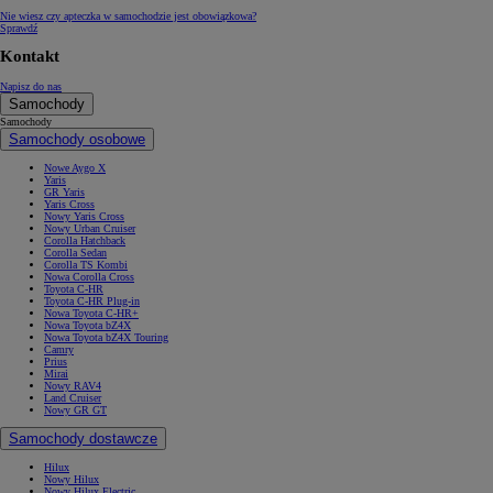
Nie wiesz czy apteczka w samochodzie jest obowiązkowa?
Sprawdź
Kontakt
Napisz do nas
Samochody
Samochody
Samochody osobowe
Nowe Aygo X
Yaris
GR Yaris
Yaris Cross
Nowy Yaris Cross
Nowy Urban Cruiser
Corolla Hatchback
Corolla Sedan
Corolla TS Kombi
Nowa Corolla Cross
Toyota C-HR
Toyota C-HR Plug-in
Nowa Toyota C-HR+
Nowa Toyota bZ4X
Nowa Toyota bZ4X Touring
Camry
Prius
Mirai
Nowy RAV4
Land Cruiser
Nowy GR GT
Samochody dostawcze
Hilux
Nowy Hilux
Nowy Hilux Electric