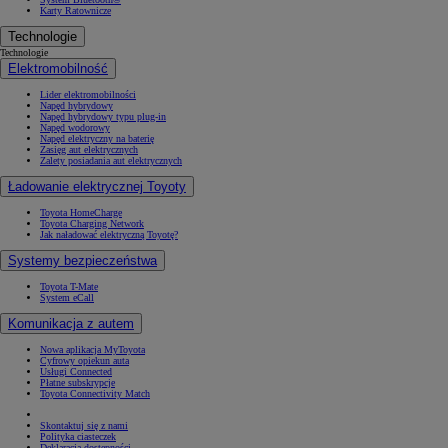
Karty Ratownicze
Technologie
Technologie
Elektromobilność
Lider elektromobilności
Napęd hybrydowy
Napęd hybrydowy typu plug-in
Napęd wodorowy
Napęd elektryczny na baterię
Zasięg aut elektrycznych
Zalety posiadania aut elektrycznych
Ładowanie elektrycznej Toyoty
Toyota HomeCharge
Toyota Charging Network
Jak naładować elektryczną Toyotę?
Systemy bezpieczeństwa
Toyota T-Mate
System eCall
Komunikacja z autem
Nowa aplikacja MyToyota
Cyfrowy opiekun auta
Usługi Connected
Płatne subskrypcje
Toyota Connectivity Match
Skontaktuj się z nami
Polityka ciasteczek
Deklaracja dostępności