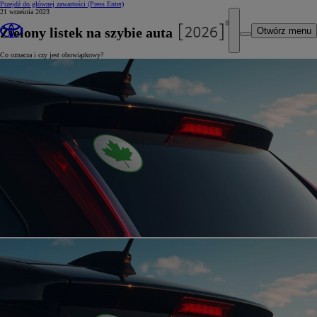
Przejdź do głównej zawartości
(Press Enter)
21 września 2023
Zielony listek na szybie auta
Otwórz menu
Co oznacza i czy jest obowiązkowy?