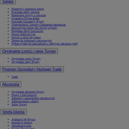
Serwis
Promocje i sezonowe usługi
Pozostałe oferty serwisu
Rezerwacja wizyty w serwisie
Gwarancja Toyota Relax
Pozostałe Gwarancje Toyoty
Ubezpieczenia i naprawy blacharsko-lakiernicze
Innowacyjne usługi dla Twojej wygody
Bezpłatne Akcje Serwisowe
Serwis Dobrych Cen
Serwis w ASO się opłaca
Dostęp do informacji serwisowych
Wykaz wydanych zaświadczeń o odbytym szkoleniu (pdf)
Oryginalne części i oleje Toyota
Oryginalne części Toyoty
Oryginalne oleje Toyoty
Program Sprzedaży Hurtowej Trade
Trade
Akcesoria
Oryginalne akcesoria Toyoty
Opony i koła zimowe
Zabudowy samochodów dostawczych
Zabezpieczenia i alarmy
Sklep Toyoty
Strefa klienta
Aplikacja MyToyota
Instrukcje obsługi
Aktualizacja map
System Bluetooth®