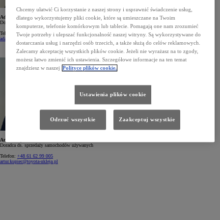
Chcemy ułatwić Ci korzystanie z naszej strony i usprawnić świadczenie usług,
Adam Rębowski
dlatego wykorzystujemy pliki cookie, które są umieszczane na Twoim
Doradca ds. sprzedaży samochodów używanych
komputerze, telefonie komórkowym lub tablecie. Pomagają one nam zrozumieć
Telefon:
+48 61 629 90 04
Twoje potrzeby i ulepszać funkcjonalność naszej witryny. Są wykorzystywane do
adam.rebowski@toyota-ukleja.pl
dostarczania usług i narzędzi osób trzecich, a także służą do celów reklamowych.
Zalecamy akceptację wszystkich plików cookie. Jeżeli nie wyrażasz na to zgody,
możesz łatwo zmienić ich ustawienia. Szczegółowe informacje na ten temat
znajdziesz w naszej
Polityce plików cookie.
Ustawienia plików cookie
Odrzuć wszystkie
Zaakceptuj wszystkie
Artur Kupiec
Doradca ds. sprzedaży samochodów używanych
Telefon:
+48 61 62 99 005
artur.kupiec@toyota-ukleja.pl