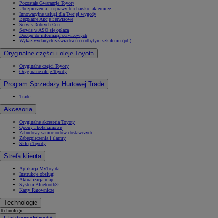
Pozostałe Gwarancje Toyoty
Ubezpieczenia i naprawy blacharsko-lakiernicze
Innowacyjne usługi dla Twojej wygody
Bezpłatne Akcje Serwisowe
Serwis Dobrych Cen
Serwis w ASO się opłaca
Dostęp do informacji serwisowych
Wykaz wydanych zaświadczeń o odbytym szkoleniu (pdf)
Oryginalne części i oleje Toyota
Oryginalne części Toyoty
Oryginalne oleje Toyoty
Program Sprzedaży Hurtowej Trade
Trade
Akcesoria
Oryginalne akcesoria Toyoty
Opony i koła zimowe
Zabudowy samochodów dostawczych
Zabezpieczenia i alarmy
Sklep Toyoty
Strefa klienta
Aplikacja MyToyota
Instrukcje obsługi
Aktualizacja map
System Bluetooth®
Karty Ratownicze
Technologie
Technologie