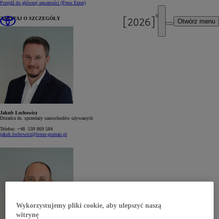
Przejdź do głównej zawartości
(Press Enter)
ZAPYTAJ O SZCZEGÓŁY
Otwórz menu
Jakub Łochowicz
Doradca ds. sprzedaży samochodów używanych
Telefon:
+48 539 869 584
jakub.lochowicz@lexus-poznan.pl
Wykorzystujemy pliki cookie, aby ulepszyć naszą
witrynę