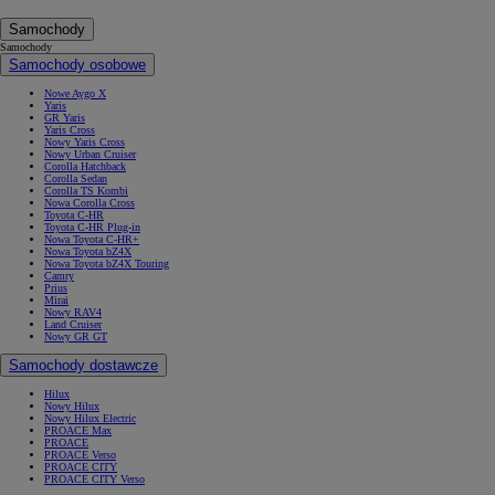
Samochody
Samochody
Samochody osobowe
Nowe Aygo X
Yaris
GR Yaris
Yaris Cross
Nowy Yaris Cross
Nowy Urban Cruiser
Corolla Hatchback
Corolla Sedan
Corolla TS Kombi
Nowa Corolla Cross
Toyota C-HR
Toyota C-HR Plug-in
Nowa Toyota C-HR+
Nowa Toyota bZ4X
Nowa Toyota bZ4X Touring
Camry
Prius
Mirai
Nowy RAV4
Land Cruiser
Nowy GR GT
Samochody dostawcze
Hilux
Nowy Hilux
Nowy Hilux Electric
PROACE Max
PROACE
PROACE Verso
PROACE CITY
PROACE CITY Verso