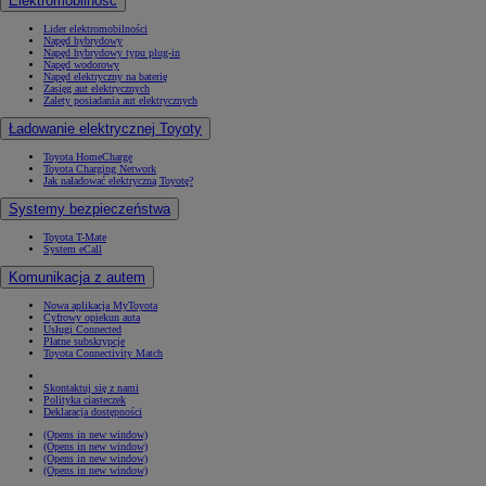
Elektromobilność
Lider elektromobilności
Napęd hybrydowy
Napęd hybrydowy typu plug-in
Napęd wodorowy
Napęd elektryczny na baterię
Zasięg aut elektrycznych
Zalety posiadania aut elektrycznych
Ładowanie elektrycznej Toyoty
Toyota HomeCharge
Toyota Charging Network
Jak naładować elektryczną Toyotę?
Systemy bezpieczeństwa
Toyota T-Mate
System eCall
Komunikacja z autem
Nowa aplikacja MyToyota
Cyfrowy opiekun auta
Usługi Connected
Płatne subskrypcje
Toyota Connectivity Match
Skontaktuj się z nami
Polityka ciasteczek
Deklaracja dostępności
(Opens in new window)
(Opens in new window)
(Opens in new window)
(Opens in new window)