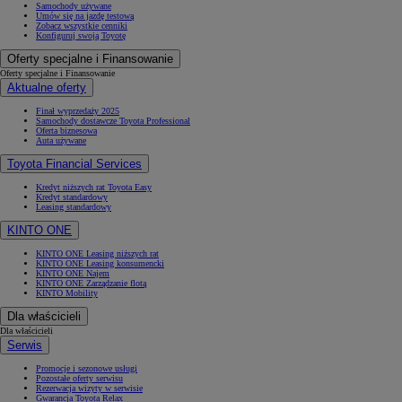
Samochody używane
Umów się na jazdę testową
Zobacz wszystkie cenniki
Konfiguruj swoją Toyotę
Oferty specjalne i Finansowanie
Oferty specjalne i Finansowanie
Aktualne oferty
Finał wyprzedaży 2025
Samochody dostawcze Toyota Professional
Oferta biznesowa
Auta używane
Toyota Financial Services
Kredyt niższych rat Toyota Easy
Kredyt standardowy
Leasing standardowy
KINTO ONE
KINTO ONE Leasing niższych rat
KINTO ONE Leasing konsumencki
KINTO ONE Najem
KINTO ONE Zarządzanie flotą
KINTO Mobility
Dla właścicieli
Dla właścicieli
Serwis
Promocje i sezonowe usługi
Pozostałe oferty serwisu
Rezerwacja wizyty w serwisie
Gwarancja Toyota Relax