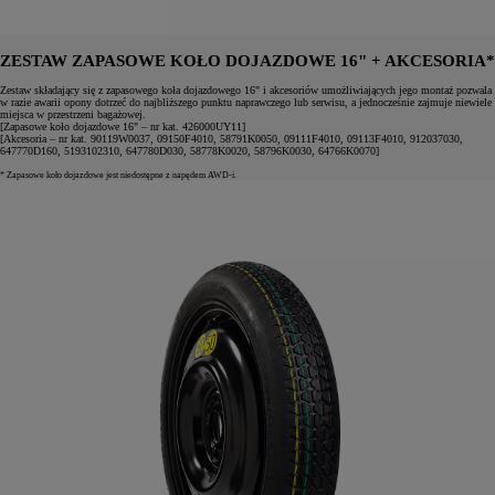
ZESTAW ZAPASOWE KOŁO DOJAZDOWE 16" + AKCESORIA*
Zestaw składający się z zapasowego koła dojazdowego 16" i akcesoriów umożliwiających jego montaż pozwala
w razie awarii opony dotrzeć do najbliższego punktu naprawczego lub serwisu, a jednocześnie zajmuje niewiele
miejsca w przestrzeni bagażowej.
[Zapasowe koło dojazdowe 16" – nr kat. 426000UY11]
[Akcesoria – nr kat. 90119W0037, 09150F4010, 58791K0050, 09111F4010, 09113F4010, 912037030,
647770D160, 5193102310, 647780D030, 58778K0020, 58796K0030, 64766K0070]
* Zapasowe koło dojazdowe jest niedostępne z napędem AWD-i.