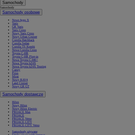
Samochody
Samochody
Samochody osobowe
Nowe Aygo X
Yaris
GR Yaris
Yaris Cross
Nowy Yaris Cross
Nowy Urban Cruiser
Corolla Hatchback
Corolla Sedan
Corolla TS Kombi
Nowa Corolla Cross
Toyota C-HR
Toyota C-HR Plug-in
Nowa Toyota C-HR+
Nowa Toyota bZ4X
Nowa Toyota bZ4X Touring
Camry
Prius
Mirai
Nowy RAV4
Land Cruiser
Nowy GR GT
Samochody dostawcze
Hilux
Nowy Hilux
Nowy Hilux Electric
PROACE Max
PROACE
PROACE Verso
PROACE CITY
PROACE CITY Verso
Samochody używane
Umów się na jazdę testową