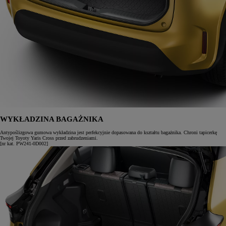
WYKŁADZINA BAGAŻNIKA
Antypoślizgowa gumowa wykładzina jest perfekcyjnie dopasowana do kształtu bagażnika. Chroni tapicerkę
Twojej Toyoty Yaris Cross przed zabrudzeniami.
[nr kat. PW241-0D002]