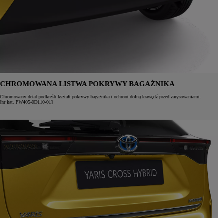
CHROMOWANA LISTWA POKRYWY BAGAŻNIKA
Chromowany detal podkreśli kształt pokrywy bagażnika i ochroni dolną krawędź przed zarysowaniami.
[nr kat. PW405-0D110-01]