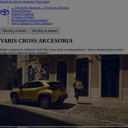
Przejdź do głównej zawartości
(Press Enter)
← Powrót do: Akcesoria
← Powrót do: Akcesoria
Ochrona
Ochrona
Transport
Transport
Stylizacja
Stylizacja
Bezpieczeństwo
Bezpieczeństwo
Więcej informacji
Więcej informacji
Skroluj w lewo
Skroluj w prawo
YARIS CROSS AKCESORIA
Dzięki wyjątkowym dodatkom Twój Yaris Cross zyska na funkcjonalności i jeszcze bardziej będzie zwracać
uwagę swoim niepowtarzalnym designem.