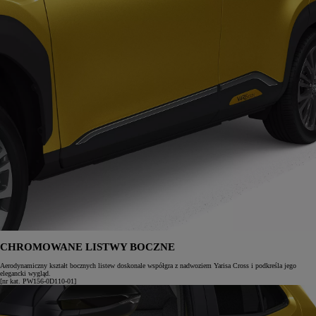
CHROMOWANE LISTWY BOCZNE
Aerodynamiczny kształt bocznych listew doskonale współgra z nadwoziem Yarisa Cross i podkreśla jego
elegancki wygląd.
[nr kat. PW156-0D110-01]