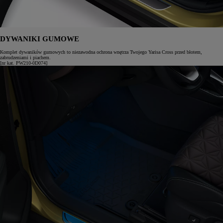
DYWANIKI GUMOWE
Komplet dywaników gumowych to niezawodna ochrona wnętrza Twojego Yarisa Cross przed błotem,
zabrudzeniami i piachem.
[nr kat. PW210-0D074]