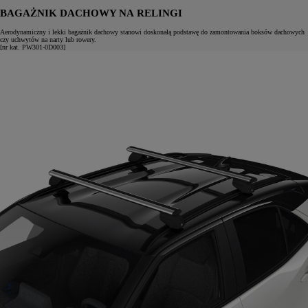
BAGAŻNIK DACHOWY NA RELINGI
Aerodynamiczny i lekki bagażnik dachowy stanowi doskonałą podstawę do zamontowania boksów dachowych
czy uchwytów na narty lub rowery.
[nr kat. PW301-0D003]