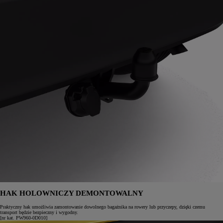
HAK HOLOWNICZY DEMONTOWALNY
Praktyczny hak umożliwia zamontowanie dowolnego bagażnika na rowery lub przyczepy, dzięki czemu
transport będzie bezpieczny i wygodny.
[nr kat. PW960-0D010]