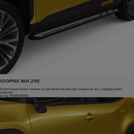
STOPNIE BOCZNE
Solidne stopnie boczne wykonane ze stali nierdzewnej ułatwiają wsiadanie do auta i wyglądają bardzo
atrakcyjnie.
[nr kat. PW388-0D000]