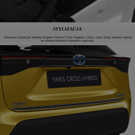
STYLIZACJA
Akcesoria stylizacyjne dodadzą Twojemu Yarisowi Cross elegancji i szyku, a przy okazji znacznie wpłyną
na ochronę niektórych elementów nadwozia.