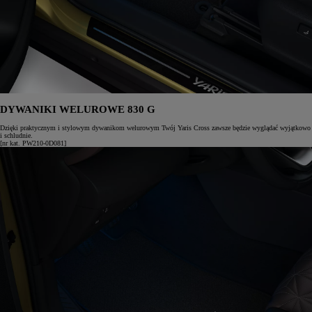
DYWANIKI WELUROWE 830 G
Dzięki praktycznym i stylowym dywanikom welurowym Twój Yaris Cross zawsze będzie wyglądać wyjątkowo
i schludnie.
[nr kat. PW210-0D081]