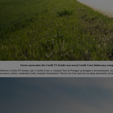
Toyota wprowadza dla Corolli TS Kombi oraz nowej Corolli Cross limitowaną wersję s
Zarówno Corolla TS Kombi, jak i Corolla Cross w wersjach Tour de Pologne są dostępne z nowoczesnymi, osz
rowerowy, bidon i maskotkę Lisek), komplet kosmetyków Toyota Car Care oraz bon na zakup akcesoriów od p
Od
81 900 zł
Yaris Cross
HYBRID