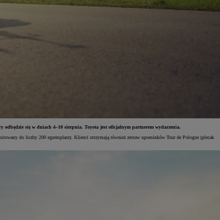
y odbędzie się w dniach 4–10 sierpnia. Toyota jest oficjalnym partnerem wydarzenia.
imitowany do liczby 200 egzemplarzy. Klienci otrzymają również zestaw upominków Tour de Pologne (plecak