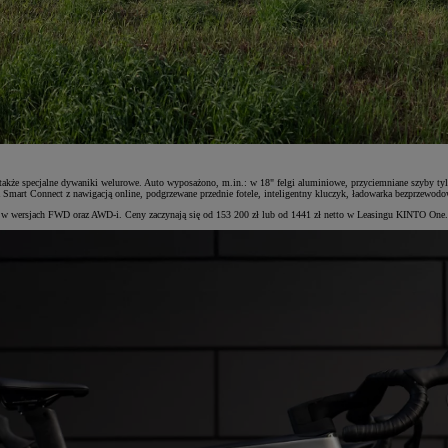
akże specjalne dywaniki welurowe. Auto wyposażono, m.in.: w 18" felgi aluminiowe, przyciemniane szyby tyl
 Smart Connect z nawigacją online, podgrzewane przednie fotele, inteligentny kluczyk, ładowarka bezprzewod
w wersjach FWD oraz AWD-i. Ceny zaczynają się od 153 200 zł lub od 1441 zł netto w Leasingu KINTO One.