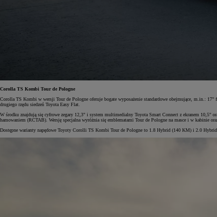
Corolla TS Kombi Tour de Pologne
Corolla TS Kombi w wersji Tour de Pologne oferuje bogate wyposażenie standardowe obejmujące, m.in.: 17" fe
drugiego rzędu siedzeń Toyota Easy Flat.
W środku znajdują się cyfrowe zegary 12,3" i system multimedialny Toyota Smart Connect z ekranem 10,5" o
hamowaniem (RCTAB). Wersję specjalna wyróżnia się emblematami Tour de Pologne na masce i w kabinie o
Dostępne warianty napędowe Toyoty Corolli TS Kombi Tour de Pologne to 1.8 Hybrid (140 KM) i 2.0 Hybrid 