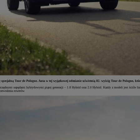
pecjalną Tour de Pologne. Auta w tej wyjątkowej odmianie uświetnią 82. wyścig Tour de Pologne, któr
czędnymi napędami hybrydowymi piątej generacji – 1.8 Hybrid oraz 2.0 Hybrid. Każdy z modeli jest ściśle l
rzewożenia rowerów.