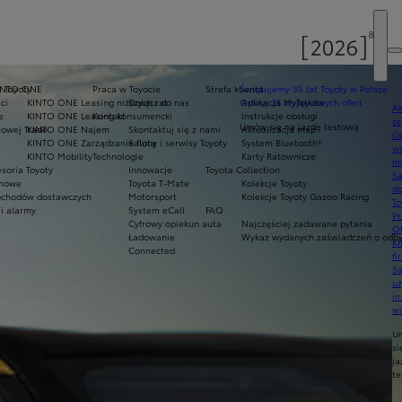
e Toyoty
INTO ONE
Praca w Toyocie
Strefa klienta
Świętujemy 35 lat Toyoty w Polsce
ci
KINTO ONE Leasing niższych rat
Dołącz do nas
Odkryj 35 wyjątkowych ofert
Aplikacja MyToyota
Ak
e
KINTO ONE Leasing konsumencki
Kontakt
Instrukcje obsługi
pr
Umów się na jazdę testową
owej Trade
KINTO ONE Najem
Skontaktuj się z nami
Aktualizacja map
Ce
KINTO ONE Zarządzanie flotą
Salony i serwisy Toyoty
System Bluetooth®
ws
KINTO Mobility
Technologie
Karty Ratownicze
mo
soria Toyoty
Innowacje
Toyota Collection
S
imowe
Toyota T-Mate
Kolekcje Toyoty
do
chodów dostawczych
Motorsport
Kolekcje Toyoty Gazoo Racing
To
i alarmy
System eCall
FAQ
Pr
Cyfrowy opiekun auta
Najczęściej zadawane pytania
Of
Ładowanie
Wykaz wydanych zaświadczeń o odbyt
KI
Connected
fi
S
u
in
w
U
si
ja
te