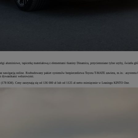
lgi aluminiowe, tapicerkę materiałową z elementami tkaniny Dinamica, przyciemniane tylne szyby, światła gł
raz nawigacją online. Rozbudowany pakiet systemów bezpieczeństwa Toyota T-MATE zawiera, m.in.: asystenta 
raz dywanikami welurowymi.
(178 KM). Ceny zaczynają się od 136 000 zł lub od 1125 zł netto miesięcznie w Leasingu KINTO One.