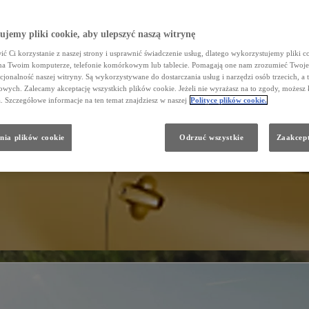
jemy pliki cookie, aby ulepszyć naszą witrynę
ć Ci korzystanie z naszej strony i usprawnić świadczenie usług, dlatego wykorzystujemy pliki co
na Twoim komputerze, telefonie komórkowym lub tablecie. Pomagają one nam zrozumieć Twoje 
cjonalność naszej witryny. Są wykorzystywane do dostarczania usług i narzędzi osób trzecich, a 
wych. Zalecamy akceptację wszystkich plików cookie. Jeżeli nie wyrażasz na to zgody, możesz 
a. Szczegółowe informacje na ten temat znajdziesz w naszej
Polityce plików cookie.
nia plików cookie
Odrzuć wszystkie
Zaakcept