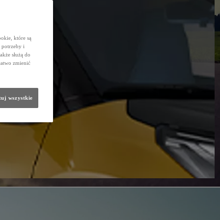
okie, które są
potrzeby i
także służą do
łatwo zmienić
uj wszystkie