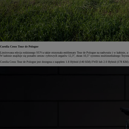
Od
105 300 zł
Corolla Hatchback
HYBRID
Corolla Cross Tour de Pologne
Limitowana edycja rodzinnego SUV-a także otrzymała emblematy Tour de Pologne na nadwoziu i w kabinie, a t
W kabinie znajduje się ponadto zestaw cyfrowych zegarów 12,3", ekran 10,5" systemu multimedialnego Toyota
Corolla Cross Tour de Pologne jest dostępna z napędem 1.8 Hybrid (140 KM) FWD lub 2.0 Hybrid (178 KM) 