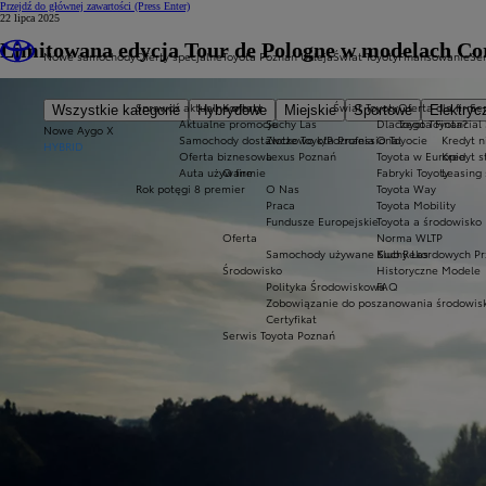
Przejdź do głównej zawartości
(Press Enter)
22 lipca 2025
Limitowana edycja Tour de Pologne w modelach Cor
Nowe samochody
Oferty specjalne
Toyota Poznań Ukleja
Świat Toyoty
Finansowanie
Ser
Sprawdź aktualne oferty
Kontakt
Świat Toyoty
Oferta dla firm
Se
Wszystkie kategorie
Hybrydowe
Miejskie
Sportowe
Elektryc
Aktualne promocje
Suchy Las
Dlaczego Toyota?
Toyota Financial
Nowe Aygo X
Samochody dostawcze Toyota Professional
Złotkowo k/Poznania
O Toyocie
Kredyt n
HYBRID
Oferta biznesowa
Lexus Poznań
Toyota w Europie
Kredyt 
Auta używane
O firmie
Fabryki Toyoty
Leasing
Rok potęgi 8 premier
O Nas
Toyota Way
Praca
Toyota Mobility
Fundusze Europejskie
Toyota a środowisko
Oferta
Norma WLTP
Samochody używane Suchy Las
Klub Rekordowych Pr
Środowisko
Historyczne Modele
Polityka Środowiskowa
FAQ
Zobowiązanie do poszanowania środowis
Certyfikat
Serwis Toyota Poznań