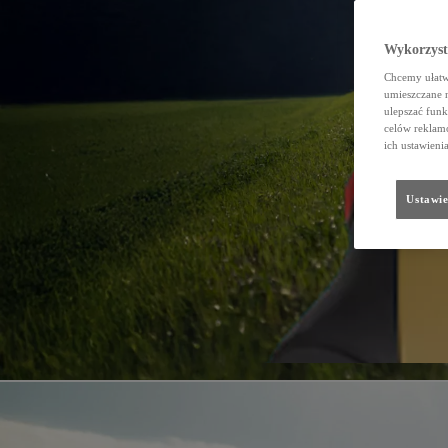
Wykorzystu
Chcemy ułatwi
umieszczane 
ulepszać funk
celów reklamo
ich ustawieni
Ustawie