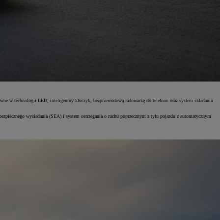
ówne w technologii LED, inteligentny kluczyk, bezprzewodową ładowarkę do telefonu oraz system składania
bezpiecznego wysiadania (SEA) i system ostrzegania o ruchu poprzecznym z tyłu pojazdu z automatycznym