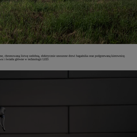
ne, chromowaną listwę ozdobną, elektrycznie unoszone drzwi bagażnika oraz podgrzewaną kierownicę.
owa i światła główne w technologii LED.