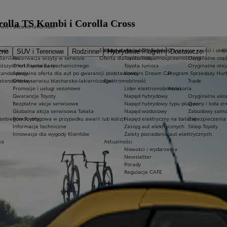
olla TS Kombi i Corolla Cross
wis i akcesoria
Kontakt
rwis
Ekobonus dla hybryd Toyoty
Kluby dla dzieci i młodzieży
Oryginalne części i olej
K
zne
SUV i Terenowe
Rodzinne
Hybrydowe Plug-in
Dostawcze
 Services
Rezerwacja wizyty w serwisie
Oferta dla osób z niepełnosprawnościami
Toyota Kids
Oryginalne częś
iższych rat Toyota Easy
Oferta serwisu mechanicznego
Toyota Juniors
Oryginalne olej
standardowy
Specjalna oferta dla aut po gwarancji podstawowej
Konkurs Dream Car
Program Sprzedaży Hurt
 standardowy
Oferta serwisu blacharsko-lakierniczego
Elektromobilność
Trade
Promocje i usługi sezonowe
Lider elektromobilności
Akcesoria
Gwarancje Toyoty
Napęd hybrydowy
Oryginalne akce
Bezpłatne akcje serwisowe
Napęd hybrydowy typu plug-in
Opony i koła z
Globalna akcja serwisowa Takata
Napęd wodorowy
Zabudowy samo
zebiegów Toyoty
Pomoc drogowa w przypadku awarii lub kolizji
Napęd elektryczny na baterię
Zabezpieczenia 
Informacje techniczne
Zasięg aut elektrycznych
Sklep Toyoty
Innowacje dla wygody Klientów
Zalety posiadania aut elektrycznych
ka
Aktualności
Nowości i wydarzenia
Newsletter
Porady
Regulacje CAFE