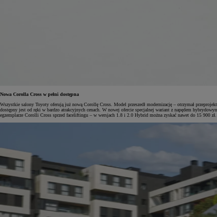
Nowa Corolla Cross w pełni dostępna
Wszystkie salony Toyoty oferują już nową Corollę Cross. Model przeszedł modernizację – otrzymał przeproje
dostępny jest od ręki w bardzo atrakcyjnych cenach. W nowej ofercie specjalnej wariant z napędem hybryd
egzemplarze Corolli Cross sprzed faceliftingu – w wersjach 1.8 i 2.0 Hybrid można zyskać nawet do 15 900 zł.