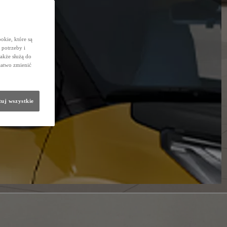
okie, które są
potrzeby i
także służą do
łatwo zmienić
uj wszystkie