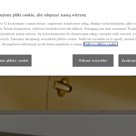
jemy pliki cookie, aby ulepszyć naszą witrynę
ć Ci korzystanie z naszej strony i usprawnić świadczenie usług, dlatego wykorzystujemy pliki co
na Twoim komputerze, telefonie komórkowym lub tablecie. Pomagają one nam zrozumieć Twoje 
cjonalność naszej witryny. Są wykorzystywane do dostarczania usług i narzędzi osób trzecich, a 
wych. Zalecamy akceptację wszystkich plików cookie. Jeżeli nie wyrażasz na to zgody, możesz 
a. Szczegółowe informacje na ten temat znajdziesz w naszej
Polityce plików cookie.
nia plików cookie
Odrzuć wszystkie
Zaakcept