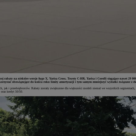
ącej rabaty na niektóre wersje Aygo X, Yarisa Cross, Toyoty C-HR, Yarisa i Corolli sięgające nawet 29
orzystać obowiązujące do końca roku limity amortyzacji i tym samym zmniejszyć wydatki związane z ek
h, jak i przedsiębiorców. Rabaty zostały zwiększone dla większości modeli niemal we wszystkich segmentach,
oraz kredyt 50/50.