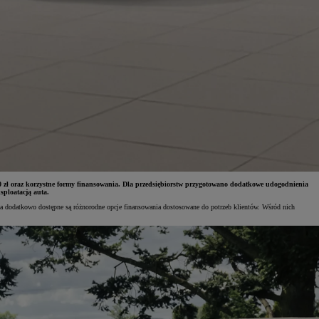
 000 zł oraz korzystne formy finansowania. Dla przedsiębiorstw przygotowano dodatkowe udogodnienia
sploatacją auta.
 a dodatkowo dostępne są różnorodne opcje finansowania dostosowane do potrzeb klientów. Wśród nich