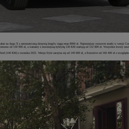
Rabat na Aygo X z automatyczną skrzynią biegów sięga teraz 8000 zł. Najmniejszy crossover marki w wersji Co
iono od 130 900 zł, a warianty z mocniejszą hybrydą 130 KM startują od 132 800 zł. Wszystkie kwoty zaw
ybrid (140 KM) z rocznika 2025. Wersja Style zaczyna się od 149 600 zł, a Executive od 160 400 zł z uwz