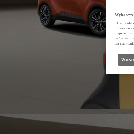
Wykorzystu
Chcemy ułatwi
umieszczane 
ulepszać funk
celów reklamo
ich ustawieni
Ustawie