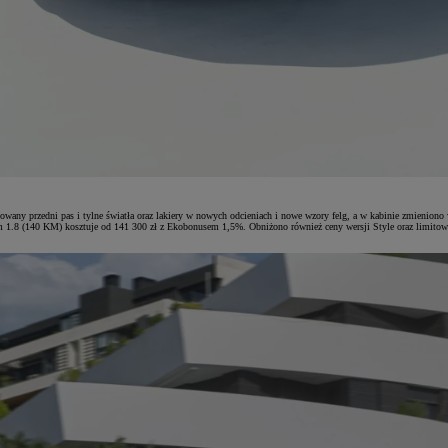
ktowany przedni pas i tylne światła oraz lakiery w nowych odcieniach i nowe wzory felg, a w kabinie zmien
owym 1.8 (140 KM) kosztuje od 141 300 zł z Ekobonusem 1,5%. Obniżono również ceny wersji Style oraz lim