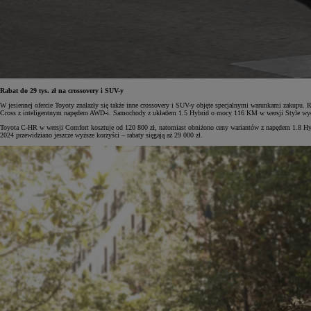
Od
105 300 zł
Corolla Hatchback
HYBRID
Rabat do 29 tys. zł na crossovery i SUV-y
W jesiennej ofercie Toyoty znalazły się także inne crossovery i SUV-y objęte specjalnymi warunkami zakupu. 
Cross z inteligentnym napędem AWD-i. Samochody z układem 1.5 Hybrid o mocy 116 KM w wersji Style wycen
Toyota C-HR w wersji Comfort kosztuje od 120 800 zł, natomiast obniżono ceny wariantów z napędem 1.8 H
2024 przewidziano jeszcze wyższe korzyści – rabaty sięgają aż 29 000 zł.