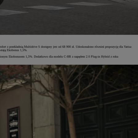
mfort z przekładnią Multidrive S dostępny jest od 68 900 zł. Udoskonalono również propozycję dla Yarisa
ierają Ekobonus 1,5%.
ględnionym Ekobonusem 1,5%. Dodatkowo dla modelu C-HR z napędem 2.0 Plug-in Hybrid z roku