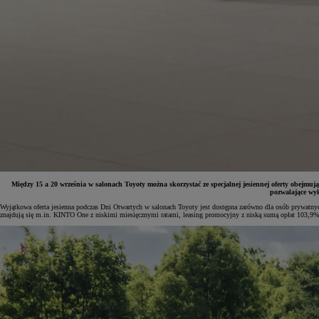
Między 15 a 20 września w salonach Toyoty można skorzystać ze specjalnej jesiennej oferty obejmuj
pozwalające wyk
Wyjątkowa oferta jesienna podczas Dni Otwartych w salonach Toyoty jest dostępna zarówno dla osób prywatnyc
znajdują się m.in. KINTO One z niskimi miesięcznymi ratami, leasing promocyjny z niską sumą opłat 103,9% 
Od
81 900 zł
Yaris Cross
HYBRID