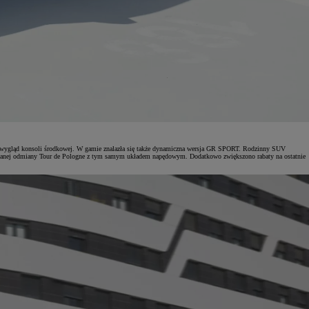
iono wygląd konsoli środkowej. W gamie znalazła się także dynamiczna wersja GR SPORT. Rodzinny SUV
itowanej odmiany Tour de Pologne z tym samym układem napędowym. Dodatkowo zwiększono rabaty na ostatnie