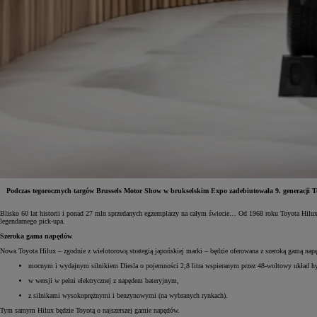
Podczas tegorocznych targów Brussels Motor Show w brukselskim Expo zadebiutowała 9. generacji Toyo
Blisko 60 lat historii i ponad 27 mln sprzedanych egzemplarzy na całym świecie… Od 1968 roku Toyota Hilux 
Od
81 900 zł
legendarnego pick-upa.
Szeroka gama napędów
Yaris Cross
HYBRID
Nowa Toyota Hilux – zgodnie z wielotorową strategią japońskiej marki – będzie oferowana z szeroką gamą na
mocnym i wydajnym silnikiem Diesla o pojemności 2,8 litra wspieranym przez 48-woltowy układ h
w wersji w pełni elektrycznej z napędem bateryjnym,
z silnikami wysokoprężnymi i benzynowymi (na wybranych rynkach).
Tym samym Hilux będzie Toyotą o najszerszej gamie napędów.