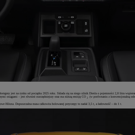
pny jest na rynku od początku 2025 roku. Składa się na niego silnik Diesla o pojemności 2,8 litra wspieran
pszymi osiągami – jest również oszczędniejszy oraz ma niższą emisję CO
(w porównaniu z konwencjonalną odm
2
owe Hiluxa. Dopuszczalna masa całkowita holowanej przyczepy to nadal 3,5 t, a ładowność – do 1 t.