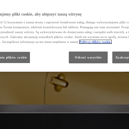
jemy pliki cookie, aby ulepszyć naszą witrynę
ć Ci korzystanie z naszej strony i usprawnić świadczenie usług, dlatego wykorzystujemy pliki co
na Twoim komputerze, telefonie komórkowym lub tablecie. Pomagają one nam zrozumieć Twoje 
cjonalność naszej witryny. Są wykorzystywane do dostarczania usług i narzędzi osób trzecich, a 
wych. Zalecamy akceptację wszystkich plików cookie. Jeżeli nie wyrażasz na to zgody, możesz 
a. Szczegółowe informacje na ten temat znajdziesz w naszej
Polityce plików cookie.
nia plików cookie
Odrzuć wszystkie
Zaakcept