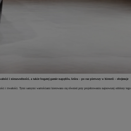
łości i niezawodności, a także bogatej gamie napędów, która – po raz pierwszy w historii – obejmuje
ości i trwałości. Tymi samymi wartościami kierowano się również przy projektowaniu najnowszej odsłony tego