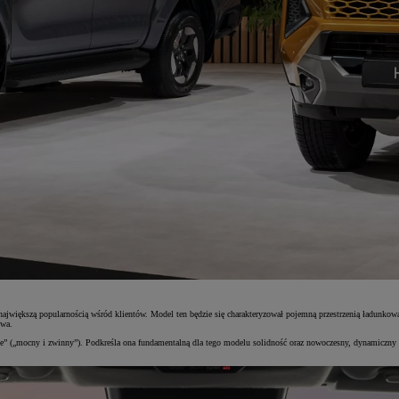
 największą popularnością wśród klientów. Model ten będzie się charakteryzował pojemną przestrzenią ładun
twa.
e” („mocny i zwinny”). Podkreśla ona fundamentalną dla tego modelu solidność oraz nowoczesny, dynamiczny c