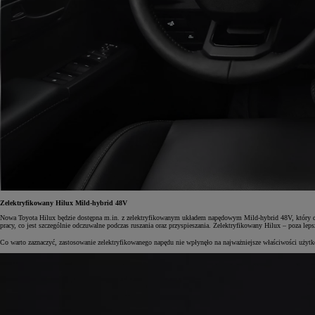
Od
105 300 zł
Corolla Hatchback
HYBRID
Zelektryfikowany Hilux Mild-hybrid 48V
Nowa Toyota Hilux będzie dostępna m.in. z zelektryfikowanym układem napędowym Mild-hybrid 48V, który dostę
pracy, co jest szczególnie odczuwalne podczas ruszania oraz przyspieszania. Zelektryfikowany Hilux – poza le
Co warto zaznaczyć, zastosowanie zelektryfikowanego napędu nie wpłynęło na najważniejsze właściwości użytk