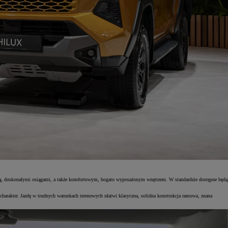
kową, doskonałymi osiągami, a także komfortowym, bogato wyposażonym wnętrzem. W standardzie dostępne będą
harakter. Jazdę w trudnych warunkach terenowych ułatwi klasyczna, solidna konstrukcja ramowa, znana