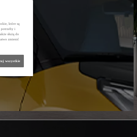
okie, które są
potrzeby i
także służą do
łatwo zmienić
uj wszystkie