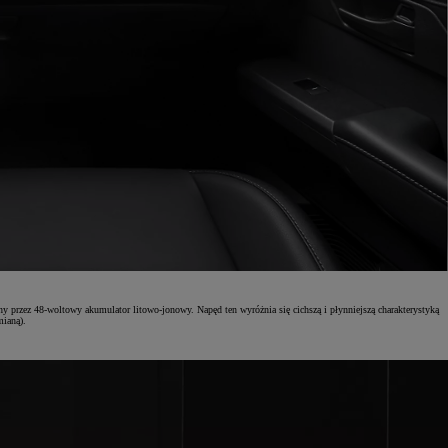
y przez 48-woltowy akumulator litowo-jonowy. Napęd ten wyróżnia się cichszą i płynniejszą charakterystyką
ianą).