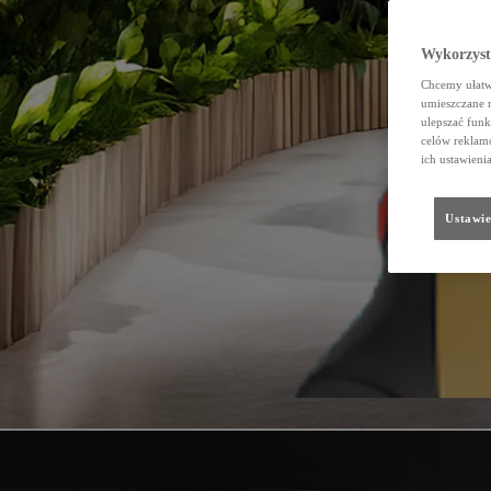
Wykorzystu
Chcemy ułatwi
umieszczane 
ulepszać funk
celów reklamo
ich ustawieni
Ustawie