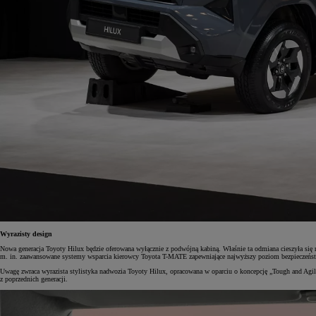
Wyrazisty design
Nowa generacja Toyoty Hilux będzie oferowana wyłącznie z podwójną kabiną. Właśnie ta odmiana cieszyła się
m. in. zaawansowane systemy wsparcia kierowcy Toyota T-MATE zapewniające najwyższy poziom bezpieczeńs
Uwagę zwraca wyrazista stylistyka nadwozia Toyoty Hilux, opracowana w oparciu o koncepcję „Tough and Agil
z poprzednich generacji.