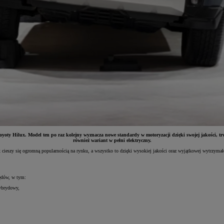
ty Hilux. Model ten po raz kolejny wyznacza nowe standardy w motoryzacji dzięki swojej jakości, trwa
również wariant w pełni elektryczny.
cieszy się ogromną popularnością na rynku, a wszystko to dzięki wysokiej jakości oraz wyjątkowej wytrzymał
pędów, w tym:
ybrydowy,