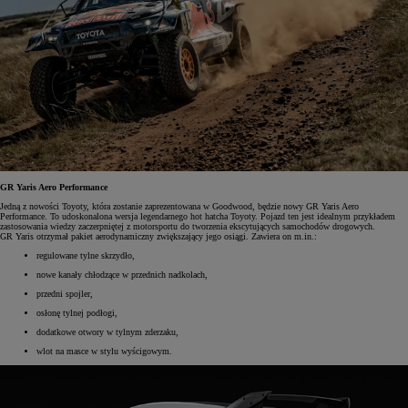
GR Yaris Aero Performance
Jedną z nowości Toyoty, która zostanie zaprezentowana w Goodwood, będzie nowy GR Yaris Aero
Performance. To udoskonalona wersja legendarnego hot hatcha Toyoty. Pojazd ten jest idealnym przykładem
zastosowania wiedzy zaczerpniętej z motorsportu do tworzenia ekscytujących samochodów drogowych.
GR Yaris otrzymał pakiet aerodynamiczny zwiększający jego osiągi. Zawiera on m.in.:
regulowane tylne skrzydło,
nowe kanały chłodzące w przednich nadkolach,
przedni spojler,
osłonę tylnej podłogi,
dodatkowe otwory w tylnym zderzaku,
wlot na masce w stylu wyścigowym.