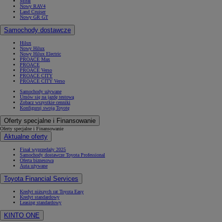
Mirai
Nowy RAV4
Land Cruiser
Nowy GR GT
Samochody dostawcze
Hilux
Nowy Hilux
Nowy Hilux Electric
PROACE Max
PROACE
PROACE Verso
PROACE CITY
PROACE CITY Verso
Samochody używane
Umów się na jazdę testową
Zobacz wszystkie cenniki
Konfiguruj swoją Toyotę
Oferty specjalne i Finansowanie
Oferty specjalne i Finansowanie
Aktualne oferty
Finał wyprzedaży 2025
Samochody dostawcze Toyota Professional
Oferta biznesowa
Auta używane
Toyota Financial Services
Kredyt niższych rat Toyota Easy
Kredyt standardowy
Leasing standardowy
KINTO ONE