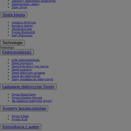
Zabudowy samochodów dostawczych
Zabezpieczenia i alarmy
Sklep Toyoty
Strefa klienta
Aplikacja MyToyota
Instrukcje obsługi
Aktualizacja map
System Bluetooth®
Karty Ratownicze
Technologie
Technologie
Elektromobilność
Lider elektromobilności
Napęd hybrydowy
Napęd hybrydowy typu plug-in
Napęd wodorowy
Napęd elektryczny na baterię
Zasięg aut elektrycznych
Zalety posiadania aut elektrycznych
Ładowanie elektrycznej Toyoty
Toyota HomeCharge
Toyota Charging Network
Jak naładować elektryczną Toyotę?
Systemy bezpieczeństwa
Toyota T-Mate
System eCall
Komunikacja z autem