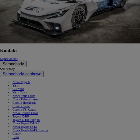
Kontakt
Napisz do nas
Samochody
Samochody
Samochody osobowe
Nowe Aygo X
Yaris
GR Yaris
Yaris Cross
Nowy Yaris Cross
Nowy Urban Cruiser
Corolla Hatchback
Corolla Sedan
Corolla TS Kombi
Nowa Corolla Cross
Toyota C-HR
Toyota C-HR Plug-in
Nowa Toyota C-HR+
Nowa Toyota bZ4X
Nowa Toyota bZ4X Touring
Camry
Prius