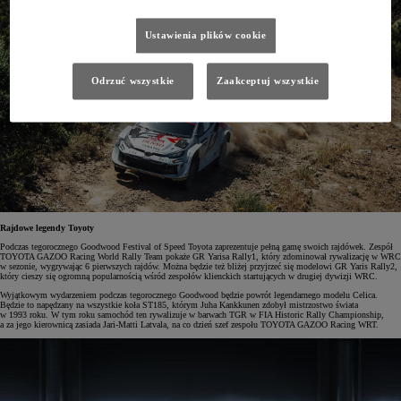
Ustawienia plików cookie
Odrzuć wszystkie
Zaakceptuj wszystkie
Rajdowe legendy Toyoty
Podczas tegorocznego Goodwood Festival of Speed Toyota zaprezentuje pełną gamę swoich rajdówek. Zespół
TOYOTA GAZOO Racing World Rally Team pokaże GR Yarisa Rally1, który zdominował rywalizację w WRC
w sezonie, wygrywając 6 pierwszych rajdów. Można będzie też bliżej przyjrzeć się modelowi GR Yaris Rally2,
który cieszy się ogromną popularnością wśród zespołów klienckich startujących w drugiej dywizji WRC.
Wyjątkowym wydarzeniem podczas tegorocznego Goodwood będzie powrót legendarnego modelu Celica.
Będzie to napędzany na wszystkie koła ST185, którym Juha Kankkunen zdobył mistrzostwo świata
w 1993 roku. W tym roku samochód ten rywalizuje w barwach TGR w FIA Historic Rally Championship,
a za jego kierownicą zasiada Jari-Matti Latvala, na co dzień szef zespołu TOYOTA GAZOO Racing WRT.