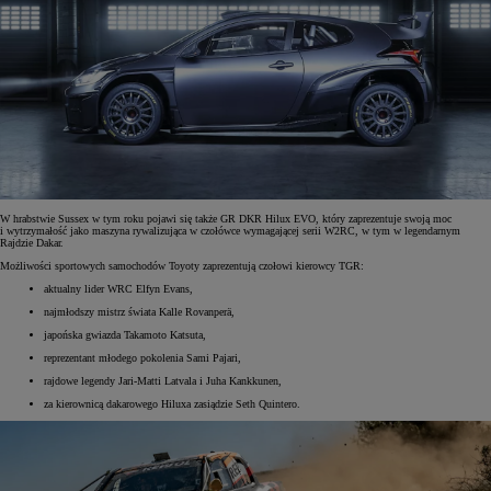
W hrabstwie Sussex w tym roku pojawi się także GR DKR Hilux EVO, który zaprezentuje swoją moc
i wytrzymałość jako maszyna rywalizująca w czołówce wymagającej serii W2RC, w tym w legendarnym
Rajdzie Dakar.
Możliwości sportowych samochodów Toyoty zaprezentują czołowi kierowcy TGR:
aktualny lider WRC Elfyn Evans,
najmłodszy mistrz świata Kalle Rovanperä,
japońska gwiazda Takamoto Katsuta,
reprezentant młodego pokolenia Sami Pajari,
rajdowe legendy Jari-Matti Latvala i Juha Kankkunen,
za kierownicą dakarowego Hiluxa zasiądzie Seth Quintero.