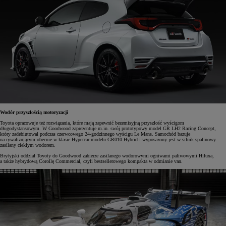
Wodór przyszłością motoryzacji
Toyota opracowuje też rozwiązania, które mają zapewnić bezemisyjną przyszłość wyścigom
długodystansowym. W Goodwood zaprezentuje m.in. swój prototypowy model GR LH2 Racing Concept,
który zadebiutował podczas czerwcowego 24-godzinnego wyścigu Le Mans. Samochód bazuje
na rywalizującym obecnie w klasie Hypercar modelu GR010 Hybrid i wyposażony jest w silnik spalinowy
zasilany ciekłym wodorem.
Brytyjski oddział Toyoty do Goodwood zabierze zasilanego wodorowymi ogniwami paliwowymi Hiluxa,
a także hybrydową Corollę Commercial, czyli bestsellerowego kompakta w odmianie van.