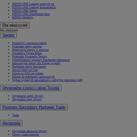
KINTO ONE Leasing niższych rat
KINTO ONE Leasing konsumencki
KINTO ONE Najem
KINTO ONE Zarządzanie flotą
KINTO Mobility
Dla właścicieli
Dla właścicieli
Serwis
Promocje i sezonowe usługi
Pozostałe oferty serwisu
Rezerwacja wizyty w serwisie
Gwarancja Toyota Relax
Pozostałe Gwarancje Toyoty
Ubezpieczenia i naprawy blacharsko-lakiernicze
Innowacyjne usługi dla Twojej wygody
Bezpłatne Akcje Serwisowe
Serwis Dobrych Cen
Serwis w ASO się opłaca
Dostęp do informacji serwisowych
Wykaz wydanych zaświadczeń o odbytym szkoleniu (pdf)
Oryginalne części i oleje Toyota
Oryginalne części Toyoty
Oryginalne oleje Toyoty
Program Sprzedaży Hurtowej Trade
Trade
Akcesoria
Oryginalne akcesoria Toyoty
Opony i koła zimowe