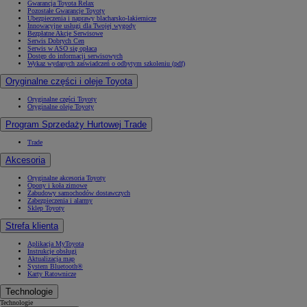
Gwarancja Toyota Relax
Pozostałe Gwarancje Toyoty
Ubezpieczenia i naprawy blacharsko-lakiernicze
Innowacyjne usługi dla Twojej wygody
Bezpłatne Akcje Serwisowe
Serwis Dobrych Cen
Serwis w ASO się opłaca
Dostęp do informacji serwisowych
Wykaz wydanych zaświadczeń o odbytym szkoleniu (pdf)
Oryginalne części i oleje Toyota
Oryginalne części Toyoty
Oryginalne oleje Toyoty
Program Sprzedaży Hurtowej Trade
Trade
Akcesoria
Oryginalne akcesoria Toyoty
Opony i koła zimowe
Zabudowy samochodów dostawczych
Zabezpieczenia i alarmy
Sklep Toyoty
Strefa klienta
Aplikacja MyToyota
Instrukcje obsługi
Aktualizacja map
System Bluetooth®
Karty Ratownicze
Technologie
Technologie