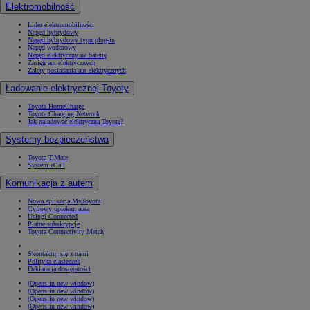
Elektromobilność
Lider elektromobilności
Napęd hybrydowy
Napęd hybrydowy typu plug-in
Napęd wodorowy
Napęd elektryczny na baterię
Zasięg aut elektrycznych
Zalety posiadania aut elektrycznych
Ładowanie elektrycznej Toyoty
Toyota HomeCharge
Toyota Charging Network
Jak naładować elektryczną Toyotę?
Systemy bezpieczeństwa
Toyota T-Mate
System eCall
Komunikacja z autem
Nowa aplikacja MyToyota
Cyfrowy opiekun auta
Usługi Connected
Płatne subskrypcje
Toyota Connectivity Match
Skontaktuj się z nami
Polityka ciasteczek
Deklaracja dostępności
(Opens in new window)
(Opens in new window)
(Opens in new window)
(Opens in new window)