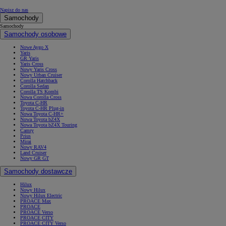
Napisz do nas
Samochody
Samochody
Samochody osobowe
Nowe Aygo X
Yaris
GR Yaris
Yaris Cross
Nowy Yaris Cross
Nowy Urban Cruiser
Corolla Hatchback
Corolla Sedan
Corolla TS Kombi
Nowa Corolla Cross
Toyota C-HR
Toyota C-HR Plug-in
Nowa Toyota C-HR+
Nowa Toyota bZ4X
Nowa Toyota bZ4X Touring
Camry
Prius
Mirai
Nowy RAV4
Land Cruiser
Nowy GR GT
Samochody dostawcze
Hilux
Nowy Hilux
Nowy Hilux Electric
PROACE Max
PROACE
PROACE Verso
PROACE CITY
PROACE CITY Verso