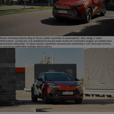
Klienci doceniają hybrydy plug-in Toyoty przede wszystkim za niezawodność, duży zasięg w trybie
elektrycznym, wysoką moc oraz charakterystyczną dla marki możliwość utrzymania osiągów po rozładowaniu
akumulatora trakcyjnego. W takiej sytuacji samochody automatycznie przechodzą w tryb klasycznej hybrydy,
co pozwala na zachowanie niskiego zużycia paliwa.