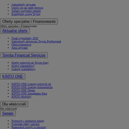
Samochody używane
Umów się na jazdę testową
Zobacz wszystkie cenniki
Konfiguruj swoją Toyotę
Oferty specjalne i Finansowanie
Oferty specjalne i Finansowanie
Aktualne oferty
Finał wyprzedaży 2025
Samochody dostawcze Toyota Professional
Oferta biznesowa
Auta używane
Toyota Financial Services
Kredyt niższych rat Toyota Easy
Kredyt standardowy
Leasing standardowy
KINTO ONE
KINTO ONE Leasing niższych rat
KINTO ONE Leasing konsumencki
KINTO ONE Najem
KINTO ONE Zarządzanie flotą
KINTO Mobility
Dla właścicieli
Dla właścicieli
Serwis
Promocje i sezonowe usługi
Pozostałe oferty serwisu
Rezerwacja wizyty w serwisie