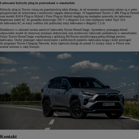
Ładowanie hybrydy plug-in przewodami w standardzie
Hybrydy plug-in Toyoty cieszą się popularnością także dlatego, że od momentu opuszczenia salonu są w pełni
przygotowane do korzystania z możliwości napędu elektrycznego. W bagażnikach Toyoty C-HR Plug-in Hybrid
oraz modeli RAV4 Plug-in Hybrid i Prius Plug-in Hybrid znajdują się niezbędne przewody do ładowania:
bezpieczny kabel AC do gniazdka domowego 230 V o długości 6 m oraz trójfazowy kabel Typ2 32A
do ładowania AC ze stacji wallbox lub publicznej stacji ładowania o długości 7,5 m.
Dodatkowo w salonach można zamówić ładowarkę Toyota HomeCharge. Sprzedawcy pomagają dobrać
odpowiedni model do domowej instalacji elektrycznej oraz możliwości ładowarki pokładowej w samochodzie.
Stacje Toyota HomeCharge współpracują z aplikacją MyToyota umożliwiającą pełną obsługę procesu
ładowania. Osoby planujące częste korzystanie z publicznych punktów ładowania mogą z kolei przystąpić
do programu Toyota Charging Network, który zapewnia dostęp do ponad 11 tysięcy stacji w Polsce oraz
niemal miliona w całej Europie.
Kontakt