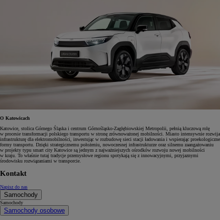
O Katowicach
Katowice, stolica Górnego Śląska i centrum Górnośląsko-Zagłębiowskiej Metropolii, pełnią kluczową rolę
w procesie transformacji polskiego transportu w stronę zrównoważonej mobilności. Miasto intensywnie rozwija
infrastrukturę dla elektromobilności, inwestując w rozbudowę sieci stacji ładowania i wspierając proekologiczne
formy transportu. Dzięki strategicznemu położeniu, nowoczesnej infrastrukturze oraz silnemu zaangażowaniu
w projekty typu smart city Katowice są jednym z najważniejszych ośrodków rozwoju nowej mobilności
w kraju. To właśnie tutaj tradycje przemysłowe regionu spotykają się z innowacyjnymi, przyjaznymi
środowisku rozwiązaniami w transporcie.
Kontakt
Napisz do nas
Samochody
Samochody
Samochody osobowe