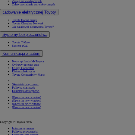
Zasięg aut elektrycznych
Zalety posiadania aut elektrycznych
Ładowanie elektrycznej Toyoty
Toyota HomeCharge
Toyota Charging Network
Jak naładować elektryczną Toyotę?
Systemy bezpieczeństwa
Toyota T-Mate
System eCall
Komunikacja z autem
Nowa aplikacja MyToyota
Cyfrowy opiekun auta
Usługi Connected
Płatne subskrypcje
Toyota Connectivity Match
Skontaktuj się z nami
Polityka ciasteczek
Deklaracja dostępności
(Opens in new window)
(Opens in new window)
(Opens in new window)
(Opens in new window)
Copyright © Toyota 2026
Informacje prawne
Polityka prywatności
Udostępnianie danych