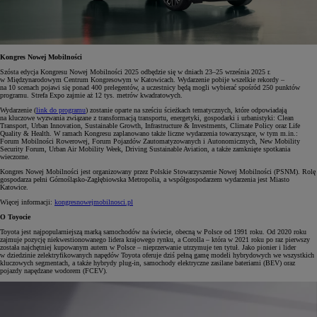
Kongres Nowej Mobilności
Szósta edycja Kongresu Nowej Mobilności 2025 odbędzie się w dniach 23–25 września 2025 r.
w Międzynarodowym Centrum Kongresowym w Katowicach. Wydarzenie pobije wszelkie rekordy –
na 10 scenach pojawi się ponad 400 prelegentów, a uczestnicy będą mogli wybierać spośród 250 punktów
programu. Strefa Expo zajmie aż 12 tys. metrów kwadratowych.
Wydarzenie (
link do programu
) zostanie oparte na sześciu ścieżkach tematycznych, które odpowiadają
na kluczowe wyzwania związane z transformacją transportu, energetyki, gospodarki i urbanistyki: Clean
Transport, Urban Innovation, Sustainable Growth, Infrastructure & Investments, Climate Policy oraz Life
Quality & Health. W ramach Kongresu zaplanowano także liczne wydarzenia towarzyszące, w tym m.in.:
Forum Mobilności Rowerowej, Forum Pojazdów Zautomatyzowanych i Autonomicznych, New Mobility
Security Forum, Urban Air Mobility Week, Driving Sustainable Aviation, a także zamknięte spotkania
wieczorne.
Kongres Nowej Mobilności jest organizowany przez Polskie Stowarzyszenie Nowej Mobilności (PSNM). Rolę
gospodarza pełni Górnośląsko-Zagłębiowska Metropolia, a współgospodarzem wydarzenia jest Miasto
Katowice.
Więcej informacji:
kongresnowejmobilnosci.pl
O Toyocie
Toyota jest najpopularniejszą marką samochodów na świecie, obecną w Polsce od 1991 roku. Od 2020 roku
zajmuje pozycję niekwestionowanego lidera krajowego rynku, a Corolla – która w 2021 roku po raz pierwszy
została najchętniej kupowanym autem w Polsce – nieprzerwanie utrzymuje ten tytuł. Jako pionier i lider
w dziedzinie zelektryfikowanych napędów Toyota oferuje dziś pełną gamę modeli hybrydowych we wszystkich
kluczowych segmentach, a także hybrydy plug-in, samochody elektryczne zasilane bateriami (BEV) oraz
pojazdy napędzane wodorem (FCEV).