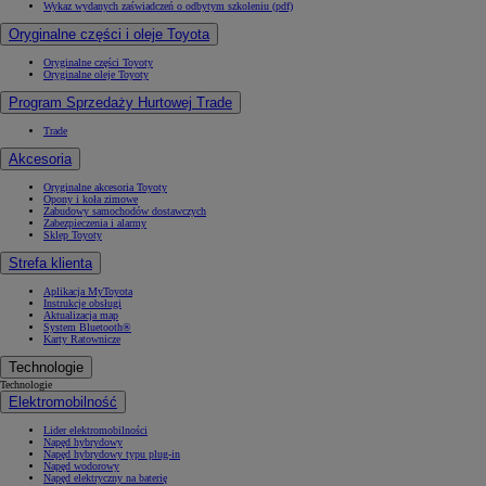
Wykaz wydanych zaświadczeń o odbytym szkoleniu (pdf)
Oryginalne części i oleje Toyota
Oryginalne części Toyoty
Oryginalne oleje Toyoty
Program Sprzedaży Hurtowej Trade
Trade
Akcesoria
Oryginalne akcesoria Toyoty
Opony i koła zimowe
Zabudowy samochodów dostawczych
Zabezpieczenia i alarmy
Sklep Toyoty
Strefa klienta
Aplikacja MyToyota
Instrukcje obsługi
Aktualizacja map
System Bluetooth®
Karty Ratownicze
Technologie
Technologie
Elektromobilność
Lider elektromobilności
Napęd hybrydowy
Napęd hybrydowy typu plug-in
Napęd wodorowy
Napęd elektryczny na baterię