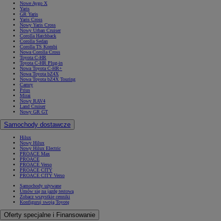
Nowe Aygo X
Yaris
GR Yaris
Yaris Cross
Nowy Yaris Cross
Nowy Urban Cruiser
Corolla Hatchback
Corolla Sedan
Corolla TS Kombi
Nowa Corolla Cross
Toyota C-HR
Toyota C-HR Plug-in
Nowa Toyota C-HR+
Nowa Toyota bZ4X
Nowa Toyota bZ4X Touring
Camry
Prius
Mirai
Nowy RAV4
Land Cruiser
Nowy GR GT
Samochody dostawcze
Hilux
Nowy Hilux
Nowy Hilux Electric
PROACE Max
PROACE
PROACE Verso
PROACE CITY
PROACE CITY Verso
Samochody używane
Umów się na jazdę testową
Zobacz wszystkie cenniki
Konfiguruj swoją Toyotę
Oferty specjalne i Finansowanie