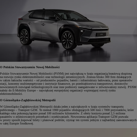
O Polskim Stowarzyszeniu Nowej Mobilności
Polskie Stowarzyszenie Nowej Mobilności (PSNM) jest największą w kraju organizacją branżową skupioną
na rozwoju rynku elektromobilności oraz technologii zeroemisyjnych. Zrzesza blisko 300 firm działających
w całym łańcuchu wartości – od producentów pojazdów, baterii i infrastruktury ładowania, przez operatorów
stacji, koncerny multienergetyczne i instytucje finansowe, po przedsiębiorstwa transportowe, dostawców
nowoczesnych rozwiązań technologicznych oraz inne podmioty zaangażowane w zrównoważony rozwój. PSNM
należy do E-Mobility Europe – największej europejskiej organizacji wspierającej rozwój rynku
elektromobilności.
O Górnośląsko-Zagłębiowskiej Metropolii
W Górnośląsko-Zagłębiowskiej Metropolii działa jeden z największych w kraju systemów transportu
publicznego – Transport GZM. To niemal 1900 pojazdów obsługujących 500 linii i 7000 przystanków, które
każdego roku pokonują łącznie ponad 100 milionów kilometrów. Z oferty korzysta ponad 2,5 miliona
pasażerów o zróżnicowanych potrzebach i oczekiwaniach. Nowoczesna aplikacja Transport GZM pozwala
w prosty sposób kupować bilety i planować podróże, czyniąc ten system jednym z najbardziej zaawansowanych
w całej Europie Środkowej.