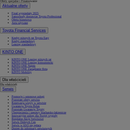
Oferty specjalne i Finansowanie
Aktualne oferty
Finał wyprzedaży 2025
Samochody dostawcze Toyota Professional
Oferta biznesowa
Auta używane
Toyota Financial Services
Kredyt niższych rat Toyota Easy
Kredyt standardowy
Leasing standardowy
KINTO ONE
KINTO ONE Leasing niższych rat
KINTO ONE Leasing konsumencki
KINTO ONE Najem
KINTO ONE Zarządzanie flotą
KINTO Mobility
Dla właścicieli
Dla właścicieli
Serwis
Promocje i sezonowe usługi
Pozostałe oferty serwisu
Rezerwacja wizyty w serwisie
Gwarancja Toyota Relax
Pozostałe Gwarancje Toyoty
Ubezpieczenia i naprawy blacharsko-lakiernicze
Innowacyjne usługi dla Twojej wygody
Bezpłatne Akcje Serwisowe
Serwis Dobrych Cen
Serwis w ASO się opłaca
Dostęp do informacji serwisowych