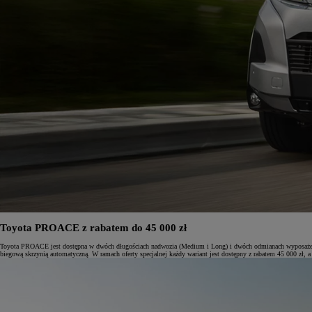
Toyota PROACE z rabatem do 45 000 zł
Toyota PROACE jest dostępna w dwóch długościach nadwozia (Medium i Long) i dwóch odmianach wyposażenia
biegową skrzynią automatyczną. W ramach oferty specjalnej każdy wariant jest dostępny z rabatem 45 000 zł, a 