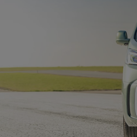
Od
105 300 zł
Corolla Hatchback
HYBRID