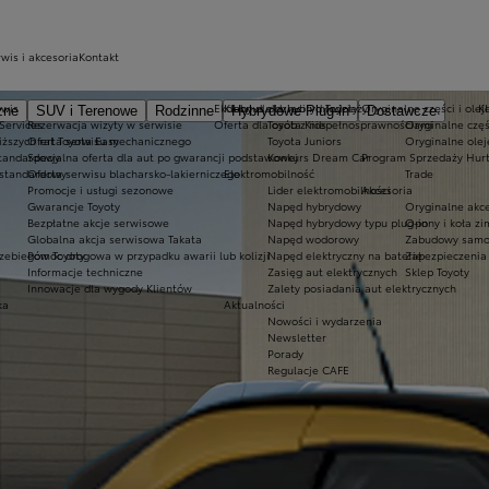
wis i akcesoria
Kontakt
rwis
Ekobonus dla hybryd Toyoty
Kluby dla dzieci i młodzieży
Oryginalne części i olej
K
zne
SUV i Terenowe
Rodzinne
Hybrydowe Plug-in
Dostawcze
 Services
Rezerwacja wizyty w serwisie
Oferta dla osób z niepełnosprawnościami
Toyota Kids
Oryginalne częś
iższych rat Toyota Easy
Oferta serwisu mechanicznego
Toyota Juniors
Oryginalne olej
standardowy
Specjalna oferta dla aut po gwarancji podstawowej
Konkurs Dream Car
Program Sprzedaży Hurt
 standardowy
Oferta serwisu blacharsko-lakierniczego
Elektromobilność
Trade
Promocje i usługi sezonowe
Lider elektromobilności
Akcesoria
Gwarancje Toyoty
Napęd hybrydowy
Oryginalne akce
Bezpłatne akcje serwisowe
Napęd hybrydowy typu plug-in
Opony i koła z
Globalna akcja serwisowa Takata
Napęd wodorowy
Zabudowy samo
zebiegów Toyoty
Pomoc drogowa w przypadku awarii lub kolizji
Napęd elektryczny na baterię
Zabezpieczenia 
Informacje techniczne
Zasięg aut elektrycznych
Sklep Toyoty
Innowacje dla wygody Klientów
Zalety posiadania aut elektrycznych
ka
Aktualności
Nowości i wydarzenia
Newsletter
Porady
Regulacje CAFE