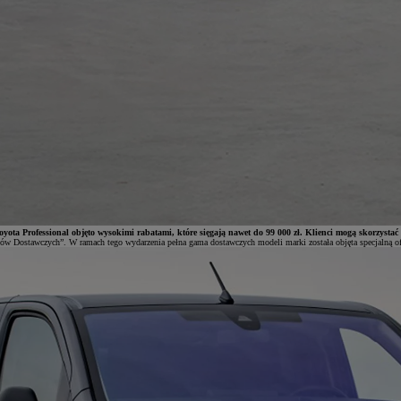
ota Professional objęto wysokimi rabatami, które sięgają nawet do 99 000 zł. Klienci mogą skorzy
ów Dostawczych”. W ramach tego wydarzenia pełna gama dostawczych modeli marki została objęta specjalną ofe