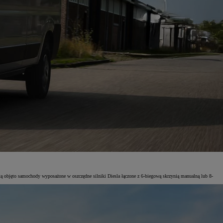
bjęto samochody wyposażone w oszczędne silniki Diesla łączone z 6-biegową skrzynią manualną lub 8-