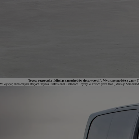
Toyota rozpoczęła „Miesiąc samochodów dostawczych”. Wybrane modele z gamy Toy
W wyspecjalizowanych stacjach Toyota Professional i salonach Toyoty w Polsce przez trwa „Miesiąc Samochod
Od
81 900 zł
Yaris Cross
HYBRID