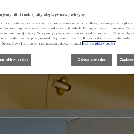
jemy pliki cookie, aby ulepszyć naszą witrynę
ć Ci korzystanie z naszej strony i usprawnić świadczenie usług, dlatego wykorzystujemy pliki co
na Twoim komputerze, telefonie komórkowym lub tablecie. Pomagają one nam zrozumieć Twoje 
cjonalność naszej witryny. Są wykorzystywane do dostarczania usług i narzędzi osób trzecich, a 
wych. Zalecamy akceptację wszystkich plików cookie. Jeżeli nie wyrażasz na to zgody, możesz 
a. Szczegółowe informacje na ten temat znajdziesz w naszej
Polityce plików cookie.
nia plików cookie
Odrzuć wszystkie
Zaakcept