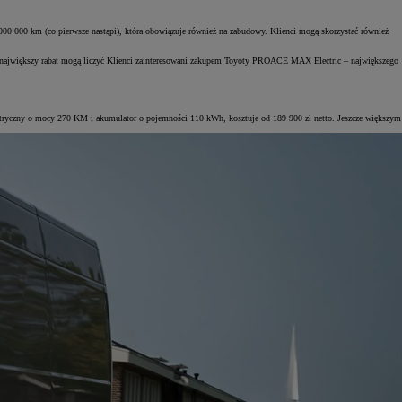
00 000 km (co pierwsze nastąpi), która obowiązuje również na zabudowy. Klienci mogą skorzystać również
ajwiększy rabat mogą liczyć Klienci zainteresowani zakupem Toyoty PROACE MAX Electric – największego
tryczny o mocy 270 KM i akumulator o pojemności 110 kWh, kosztuje od 189 900 zł netto. Jeszcze większym