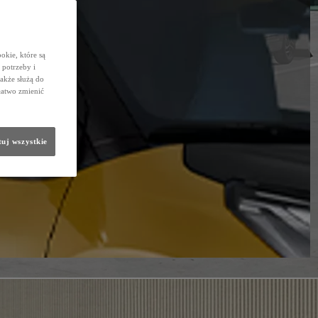
okie, które są
potrzeby i
także służą do
łatwo zmienić
uj wszystkie