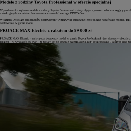
Modele z rodziny Toyota Professional w ofercie specjalnej
W październiku wybrane modele z rodziny Toyota Professional zostały objęte wysokimi rabatami sięgającymi 
z atrakcyjnych warunków finansowania w ramach Leasingu KINTO One.
W ramach „Miesiąca samochodów dostawczych” w niezwykle atrakcyjnej cenie można nabyć takie modele, j
dostawczaka w gamie marki.
PROACE MAX Electric z rabatem do 99 000 zł
PROACE MAX Electric – największy dostawczy model w gamie Toyota Professional –jest dostępny obecnie z r
rabatem – w wysokości 99 000 – zł zostały objęte ostatnie egzemplarze z 2024 roku produkcji, których cena za