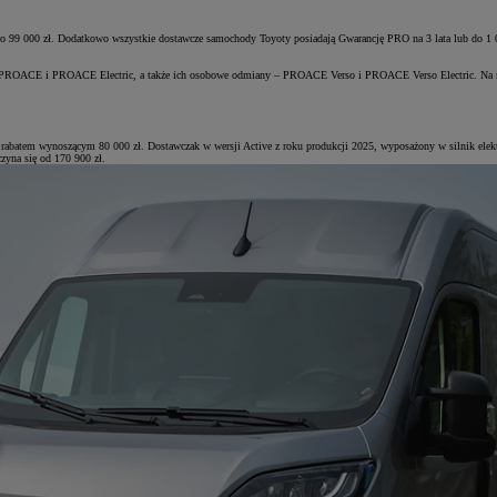
do 99 000 zł. Dodatkowo wszystkie dostawcze samochody Toyoty posiadają Gwarancję PRO na 3 lata lub do 1 0
ak PROACE i PROACE Electric, a także ich osobowe odmiany – PROACE Verso i PROACE Verso Electric. Na n
abatem wynoszącym 80 000 zł. Dostawczak w wersji Active z roku produkcji 2025, wyposażony w silnik elek
czyna się od 170 900 zł.