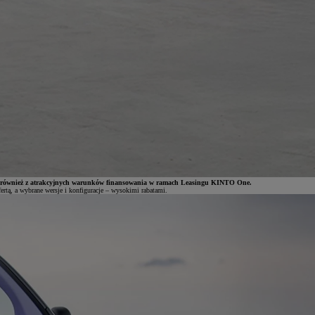
stać również z atrakcyjnych warunków finansowania w ramach Leasingu KINTO One.
rtą, a wybrane wersje i konfiguracje – wysokimi rabatami.