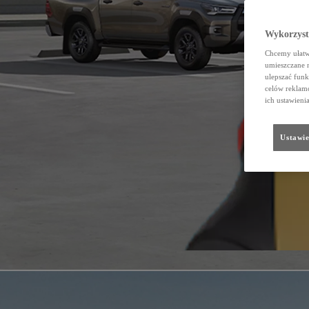
Wykorzystu
Chcemy ułatwi
umieszczane 
ulepszać funk
celów reklamo
ich ustawieni
Ustawie