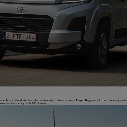
 (Active i Comfort). Samochód można nabyć również w wersji Furgon Brygadowy Active. Promocyjną ofertą o
ceny modelu startują od 94 500 zł netto.