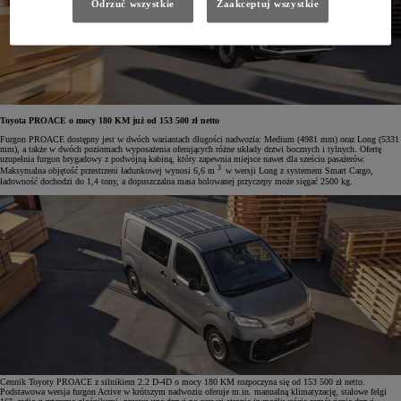
Odrzuć wszystkie
Zaakceptuj wszystkie
Toyota PROACE o mocy 180 KM już od 153 500 zł netto
Furgon PROACE dostępny jest w dwóch wariantach długości nadwozia: Medium (4981 mm) oraz Long (5331
mm), a także w dwóch poziomach wyposażenia oferujących różne układy drzwi bocznych i tylnych. Ofertę
uzupełnia furgon brygadowy z podwójną kabiną, który zapewnia miejsce nawet dla sześciu pasażerów.
3
Maksymalna objętość przestrzeni ładunkowej wynosi 6,6 m
w wersji Long z systemem Smart Cargo,
ładowność dochodzi do 1,4 tony, a dopuszczalna masa holowanej przyczepy może sięgać 2500 kg.
Cennik Toyoty PROACE z silnikiem 2.2 D-4D o mocy 180 KM rozpoczyna się od 153 500 zł netto.
Podstawowa wersja furgon Active w krótszym nadwoziu oferuje m.in. manualną klimatyzację, stalowe felgi