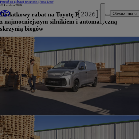
Przejdź do głównej zawartości
(Press Enter)
28 kwietnia 2026
Dodatkowy rabat na Toyotę PROACE
Otwórz menu
z najmocniejszym silnikiem i automatyczną
skrzynią biegów