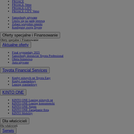
PROACE
PROACE Verso
PROACE CITY
PROACE CITY Verso
Samochody używane
Umów się na jazdę testową
Zobacz wszystkie cenniki
Konfiguruj swoją Toyotę
Oferty specjalne i Finansowanie
Oferty specjalne i Finansowanie
Aktualne oferty
Finał wyprzedaży 2025
Samochody dostawcze Toyota Professional
Oferta biznesowa
Auta używane
Toyota Financial Services
Kredyt niższych rat Toyota Easy
Kredyt standardowy
Leasing standardowy
KINTO ONE
KINTO ONE Leasing niższych rat
KINTO ONE Leasing konsumencki
KINTO ONE Najem
KINTO ONE Zarządzanie flotą
KINTO Mobility
Dla właścicieli
Dla właścicieli
Serwis