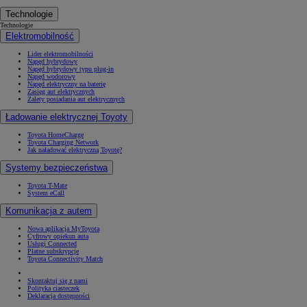
Technologie
Technologie
Elektromobilność
Lider elektromobilności
Napęd hybrydowy
Napęd hybrydowy typu plug-in
Napęd wodorowy
Napęd elektryczny na baterię
Zasięg aut elektrycznych
Zalety posiadania aut elektrycznych
Ładowanie elektrycznej Toyoty
Toyota HomeCharge
Toyota Charging Network
Jak naładować elektryczną Toyotę?
Systemy bezpieczeństwa
Toyota T-Mate
System eCall
Komunikacja z autem
Nowa aplikacja MyToyota
Cyfrowy opiekun auta
Usługi Connected
Płatne subskrypcje
Toyota Connectivity Match
Skontaktuj się z nami
Polityka ciasteczek
Deklaracja dostępności