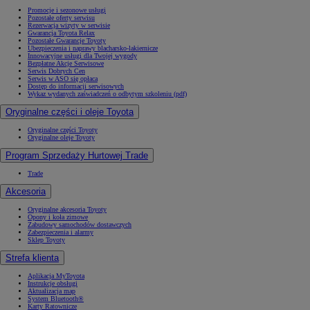
Promocje i sezonowe usługi
Pozostałe oferty serwisu
Rezerwacja wizyty w serwisie
Gwarancja Toyota Relax
Pozostałe Gwarancje Toyoty
Ubezpieczenia i naprawy blacharsko-lakiernicze
Innowacyjne usługi dla Twojej wygody
Bezpłatne Akcje Serwisowe
Serwis Dobrych Cen
Serwis w ASO się opłaca
Dostęp do informacji serwisowych
Wykaz wydanych zaświadczeń o odbytym szkoleniu (pdf)
Oryginalne części i oleje Toyota
Oryginalne części Toyoty
Oryginalne oleje Toyoty
Program Sprzedaży Hurtowej Trade
Trade
Akcesoria
Oryginalne akcesoria Toyoty
Opony i koła zimowe
Zabudowy samochodów dostawczych
Zabezpieczenia i alarmy
Sklep Toyoty
Strefa klienta
Aplikacja MyToyota
Instrukcje obsługi
Aktualizacja map
System Bluetooth®
Karty Ratownicze