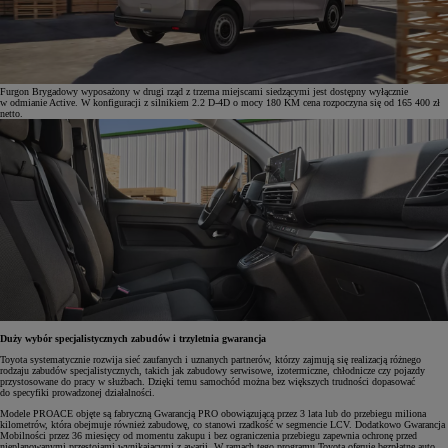
Furgon Brygadowy wyposażony w drugi rząd z trzema miejscami siedzącymi jest dostępny wyłącznie
w odmianie Active. W konfiguracji z silnikiem 2.2 D-4D o mocy 180 KM cena rozpoczyna się od 165 400 zł
netto.
Duży wybór specjalistycznych zabudów i trzyletnia gwarancja
Toyota systematycznie rozwija sieć zaufanych i uznanych partnerów, którzy zajmują się realizacją różnego
rodzaju zabudów specjalistycznych, takich jak zabudowy serwisowe, izotermiczne, chłodnicze czy pojazdy
przystosowane do pracy w służbach. Dzięki temu samochód można bez większych trudności dopasować
do specyfiki prowadzonej działalności.
Modele PROACE objęte są fabryczną Gwarancją PRO obowiązującą przez 3 lata lub do przebiegu miliona
kilometrów, która obejmuje również zabudowę, co stanowi rzadkość w segmencie LCV. Dodatkowo Gwarancja
Mobilności przez 36 miesięcy od momentu zakupu i bez ograniczenia przebiegu zapewnia ochronę przed
nieplanowanymi przestojami wynikającymi z awarii. W ramach tego programu Toyota oferuje bezpłatne auto