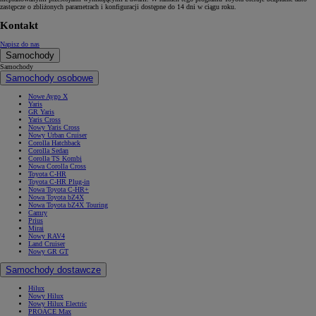
zastępcze o zbliżonych parametrach i konfiguracji dostępne do 14 dni w ciągu roku.
Kontakt
Napisz do nas
Samochody
Samochody
Samochody osobowe
Nowe Aygo X
Yaris
GR Yaris
Yaris Cross
Nowy Yaris Cross
Nowy Urban Cruiser
Corolla Hatchback
Corolla Sedan
Corolla TS Kombi
Nowa Corolla Cross
Toyota C-HR
Toyota C-HR Plug-in
Nowa Toyota C-HR+
Nowa Toyota bZ4X
Nowa Toyota bZ4X Touring
Camry
Prius
Mirai
Nowy RAV4
Land Cruiser
Nowy GR GT
Samochody dostawcze
Hilux
Nowy Hilux
Nowy Hilux Electric
PROACE Max