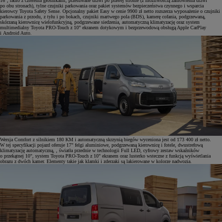
16", radio z czterema głośnikami, przesuwane drzwi po prawej stronie (z możliwością zamówienia drzwi
po obu stronach), tylne czujniki parkowania oraz pakiet systemów bezpieczeństwa czynnego i wsparcia
kierowcy Toyota Safety Sense. Opcjonalny pakiet Easy w cenie 9900 zł netto rozszerza wyposażenie o czujniki
parkowania z przodu, z tyłu i po bokach, czujniki martwego pola (BDS), kamerę cofania, podgrzewaną,
skórzaną kierownicę wielofunkcyjną, podgrzewane siedzenia, automatyczną klimatyzację oraz system
multimedialny Toyota PRO-Touch z 10" ekranem dotykowym i bezprzewodową obsługą Apple CarPlay
i Android Auto.
Wersja Comfort z silnikiem 180 KM i automatyczną skrzynią biegów wyceniona jest od 173 400 zł netto.
W tej specyfikacji pojazd oferuje 17" felgi aluminiowe, podgrzewaną kierownicę i fotele, dwustrefową
klimatyzację automatyczną, , światła przednie w technologii Full LED, cyfrowy zestaw wskaźników
o przekątnej 10", system Toyota PRO-Touch z 10" ekranem oraz lusterko wsteczne z funkcją wyświetlania
obrazu z dwóch kamer. Elementy takie jak klamki i zderzaki są lakierowane w kolorze nadwozia.