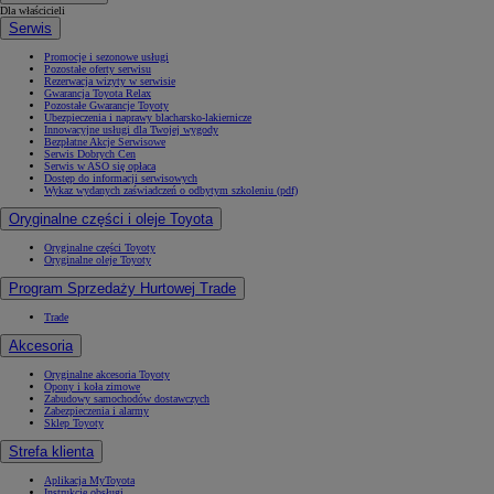
Dla właścicieli
Serwis
Promocje i sezonowe usługi
Pozostałe oferty serwisu
Rezerwacja wizyty w serwisie
Gwarancja Toyota Relax
Pozostałe Gwarancje Toyoty
Ubezpieczenia i naprawy blacharsko-lakiernicze
Innowacyjne usługi dla Twojej wygody
Bezpłatne Akcje Serwisowe
Serwis Dobrych Cen
Serwis w ASO się opłaca
Dostęp do informacji serwisowych
Wykaz wydanych zaświadczeń o odbytym szkoleniu (pdf)
Oryginalne części i oleje Toyota
Oryginalne części Toyoty
Oryginalne oleje Toyoty
Program Sprzedaży Hurtowej Trade
Trade
Akcesoria
Oryginalne akcesoria Toyoty
Opony i koła zimowe
Zabudowy samochodów dostawczych
Zabezpieczenia i alarmy
Sklep Toyoty
Strefa klienta
Aplikacja MyToyota
Instrukcje obsługi