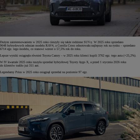
Dużym zainteresowaniem w 2025 roku cieszyły się także rodzinne SUV-y. W 2025 roku sprzedano
9648 hybrydowych odmian modelu RAV4, a Corolla Cross odnotowała najlepszy rok na rynku – sprzedano
6714 egz. tego modelu, co stanowi wzrost o 57,5% rok do roku.
Lepsze wyniki osiągnęła również Toyota Camry – w 2025 roku klienci kupili 3762 egz. tego auta (+25,2%).
W IV kwartale 2025 roku ruszyła sprzedaż hybrydowej Toyoty Aygo X, a przed 1 stycznia 2026 roku
do klientów trafiło już 311 aut.
Legendarny Prius w 2025 roku osiągnął sprzedaż na poziomie 97 egz.