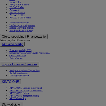
Nowy Hilux
Nowy Hilux Electric
PROACE Max
PROACE
PROACE Verso
PROACE CITY
PROACE CITY Verso
Samochody używane
Umów się na jazdę testową
Zobacz wszystkie cenniki
Konfiguruj swoją Toyotę
Oferty specjalne i Finansowanie
Oferty specjalne i Finansowanie
Aktualne oferty
Finał wyprzedaży 2025
Samochody dostawcze Toyota Professional
Oferta biznesowa
Auta używane
Toyota Financial Services
Kredyt niższych rat Toyota Easy
Kredyt standardowy
Leasing standardowy
KINTO ONE
KINTO ONE Leasing niższych rat
KINTO ONE Leasing konsumencki
KINTO ONE Najem
KINTO ONE Zarządzanie flotą
KINTO Mobility
Dla właścicieli