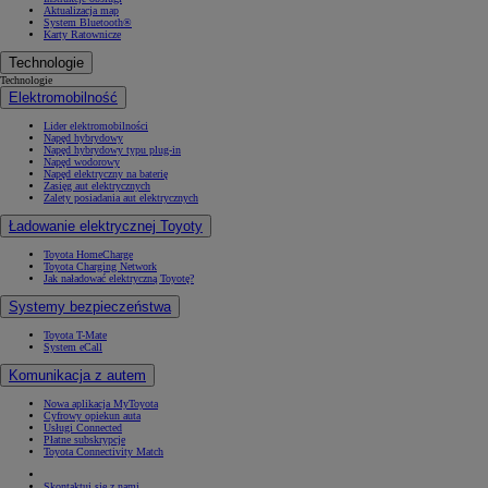
Aktualizacja map
System Bluetooth®
Karty Ratownicze
Technologie
Technologie
Elektromobilność
Lider elektromobilności
Napęd hybrydowy
Napęd hybrydowy typu plug-in
Napęd wodorowy
Napęd elektryczny na baterię
Zasięg aut elektrycznych
Zalety posiadania aut elektrycznych
Ładowanie elektrycznej Toyoty
Toyota HomeCharge
Toyota Charging Network
Jak naładować elektryczną Toyotę?
Systemy bezpieczeństwa
Toyota T-Mate
System eCall
Komunikacja z autem
Nowa aplikacja MyToyota
Cyfrowy opiekun auta
Usługi Connected
Płatne subskrypcje
Toyota Connectivity Match
Skontaktuj się z nami