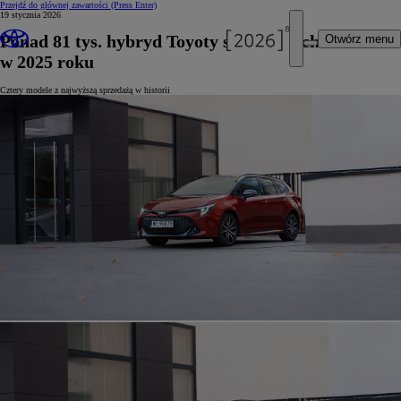
Przejdź do głównej zawartości
(Press Enter)
19 stycznia 2026
Ponad 81 tys. hybryd Toyoty sprzedanych w Polsce
Otwórz menu
w 2025 roku
Cztery modele z najwyższą sprzedażą w historii