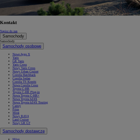
Kontakt
Napisz do nas
Samochody
Samochody
Samochody osobowe
Nowe Aygo X
Yaris
GR Yaris
Yaris Cross
Nowy Yaris Cross
Nowy Urban Cruiser
Corolla Hatchback
Corolla Sedan
Corolla TS Kombi
Nowa Corolla Cross
Toyota C-HR
Toyota C-HR Plug-in
Nowa Toyota C-HR+
Nowa Toyota bZ4X
Nowa Toyota bZ4X Touring
Camry
Prius
Mirai
Nowy RAV4
Land Cruiser
Nowy GR GT
Samochody dostawcze
Hilux