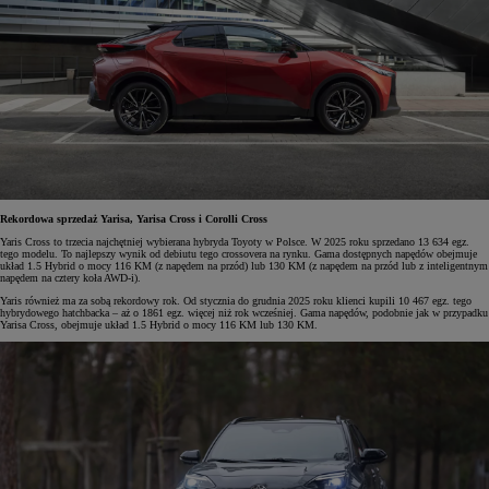
Rekordowa sprzedaż Yarisa, Yarisa Cross i Corolli Cross
Yaris Cross to trzecia najchętniej wybierana hybryda Toyoty w Polsce. W 2025 roku sprzedano 13 634 egz.
tego modelu. To najlepszy wynik od debiutu tego crossovera na rynku. Gama dostępnych napędów obejmuje
układ 1.5 Hybrid o mocy 116 KM (z napędem na przód) lub 130 KM (z napędem na przód lub z inteligentnym
napędem na cztery koła AWD-i).
Yaris również ma za sobą rekordowy rok. Od stycznia do grudnia 2025 roku klienci kupili 10 467 egz. tego
hybrydowego hatchbacka – aż o 1861 egz. więcej niż rok wcześniej. Gama napędów, podobnie jak w przypadku
Yarisa Cross, obejmuje układ 1.5 Hybrid o mocy 116 KM lub 130 KM.