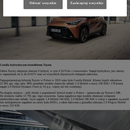
Odrzuć wszystkie
Zaakceptuj wszystkie
Corolla hybrydowym bestsellerem Toyoty
Oferta Toyoty obejmuje obecnie 9 hybryd, w tym 6 SUV-ów i crossoverów. Napęd hybrydowy jest obecny
w segmentach od A do D-SUV oraz we wszystkich kluczowych rodzajach nadwozia.
Najpopularniejszą hybrydą Toyoty w Polsce w 2025 roku była Corolla Hybrid. Klienci kupili rekordowe
22 981 egz. tego auta. 98% sprzedaży modelu stanowiły układy 1.8 Hybrid o mocy 140 KM i 178-konny
napęd 2.0 Hybrid Dynamic Force (o 16 p.p. więcej niż rok wcześniej).
Na drugim miejscu – jeśli chodzi o popularność hybryd marki w Polsce – uplasowała się Toyota C-HR.
Do klientów trafiło 13 795 egz. tego crossovera. Gama napędowa tego modelu obejmuje wyłącznie
zelektryfikowane układy. Są to napędy 1.8 Hybrid 140 KM, 2.0 Hybrid 180 KM w wersji z napędem na przód
lub inteligentnym napędem na cztery koła AWD-i, a także ładowana z gniazdka odmiana 2.0 Plug-in Hybrid
o mocy 223 KM.