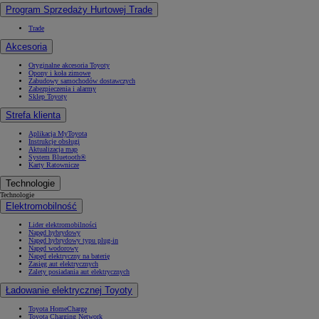
Program Sprzedaży Hurtowej Trade
Trade
Akcesoria
Oryginalne akcesoria Toyoty
Opony i koła zimowe
Zabudowy samochodów dostawczych
Zabezpieczenia i alarmy
Sklep Toyoty
Strefa klienta
Aplikacja MyToyota
Instrukcje obsługi
Aktualizacja map
System Bluetooth®
Karty Ratownicze
Technologie
Technologie
Elektromobilność
Lider elektromobilności
Napęd hybrydowy
Napęd hybrydowy typu plug-in
Napęd wodorowy
Napęd elektryczny na baterię
Zasięg aut elektrycznych
Zalety posiadania aut elektrycznych
Ładowanie elektrycznej Toyoty
Toyota HomeCharge
Toyota Charging Network