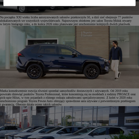
Na początku XXI wieku liczba autoryzowanych salonów przekroczyła 50, a dziś sieć obejmuje 77 punktów
zlokalizowanych we wszystkich województwach. Najnowszym obiektem jest salon Toyota Mińsk otwarty
w lutym bieżącego roku, a do końca 2026 roku planowane jest uruchomienie kolejnych dwóch placówek.
Marka konsekwentnie rozwija również sprzedaż samochodów dostawczych i używanych. Od 2019 roku
powstało dziewięć punktów Toyota Professional, które koncentrują się na modelach z rodziny PROACE oraz
pick-upie Hilux, w tym pojazdach z różnego rodzaju zabudowami specjalistycznymi. Z kolei w 2020 roku
uruchomiono program Toyota Pewne Auto oferujący sprawdzone auta używane z potwierdzonym przebiegiem
i gwarancją. Obecnie działa osiem takich salonów.