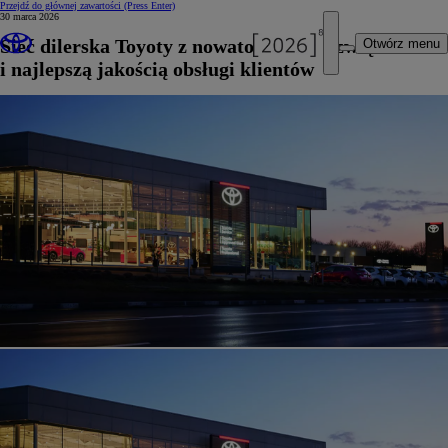
Przejdź do głównej zawartości
(Press Enter)
30 marca 2026
Sieć dilerska Toyoty z nowatorskimi rozwiązaniami
Otwórz menu
i najlepszą jakością obsługi klientów