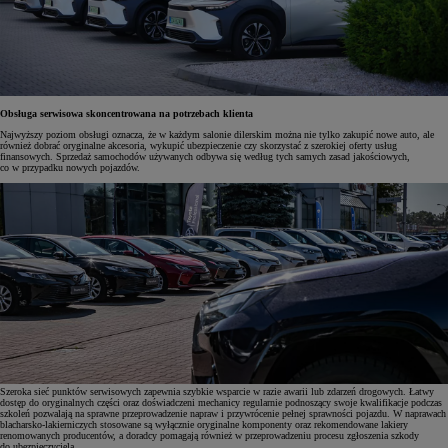
Obsługa serwisowa skoncentrowana na potrzebach klienta
Najwyższy poziom obsługi oznacza, że w każdym salonie dilerskim można nie tylko zakupić nowe auto, ale
również dobrać oryginalne akcesoria, wykupić ubezpieczenie czy skorzystać z szerokiej oferty usług
finansowych. Sprzedaż samochodów używanych odbywa się według tych samych zasad jakościowych,
co w przypadku nowych pojazdów.
Szeroka sieć punktów serwisowych zapewnia szybkie wsparcie w razie awarii lub zdarzeń drogowych. Łatwy
dostęp do oryginalnych części oraz doświadczeni mechanicy regularnie podnoszący swoje kwalifikacje podczas
szkoleń pozwalają na sprawne przeprowadzenie napraw i przywrócenie pełnej sprawności pojazdu. W naprawach
blacharsko-lakierniczych stosowane są wyłącznie oryginalne komponenty oraz rekomendowane lakiery
renomowanych producentów, a doradcy pomagają również w przeprowadzeniu procesu zgłoszenia szkody
do ubezpieczyciela.