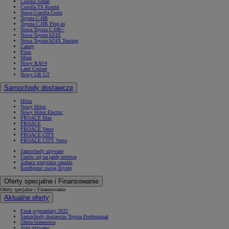
Corolla Sedan
Corolla TS Kombi
Nowa Corolla Cross
Toyota C-HR
Toyota C-HR Plug-in
Nowa Toyota C-HR+
Nowa Toyota bZ4X
Nowa Toyota bZ4X Touring
Camry
Prius
Mirai
Nowy RAV4
Land Cruiser
Nowy GR GT
Samochody dostawcze
Hilux
Nowy Hilux
Nowy Hilux Electric
PROACE Max
PROACE
PROACE Verso
PROACE CITY
PROACE CITY Verso
Samochody używane
Umów się na jazdę testową
Zobacz wszystkie cenniki
Konfiguruj swoją Toyotę
Oferty specjalne i Finansowanie
Oferty specjalne i Finansowanie
Aktualne oferty
Finał wyprzedaży 2025
Samochody dostawcze Toyota Professional
Oferta biznesowa
Auta używane