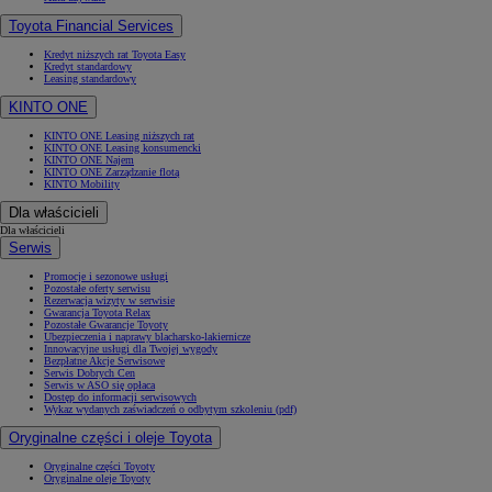
Toyota Financial Services
Kredyt niższych rat Toyota Easy
Kredyt standardowy
Leasing standardowy
KINTO ONE
KINTO ONE Leasing niższych rat
KINTO ONE Leasing konsumencki
KINTO ONE Najem
KINTO ONE Zarządzanie flotą
KINTO Mobility
Dla właścicieli
Dla właścicieli
Serwis
Promocje i sezonowe usługi
Pozostałe oferty serwisu
Rezerwacja wizyty w serwisie
Gwarancja Toyota Relax
Pozostałe Gwarancje Toyoty
Ubezpieczenia i naprawy blacharsko-lakiernicze
Innowacyjne usługi dla Twojej wygody
Bezpłatne Akcje Serwisowe
Serwis Dobrych Cen
Serwis w ASO się opłaca
Dostęp do informacji serwisowych
Wykaz wydanych zaświadczeń o odbytym szkoleniu (pdf)
Oryginalne części i oleje Toyota
Oryginalne części Toyoty
Oryginalne oleje Toyoty