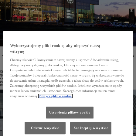
Wykorzystujemy pliki cookie, aby ulepszyć naszą
witrynę
Toyota jest obecna na polskim rynku od ponad 35 lat, zajmując się sprzedażą oraz serwisowaniem
swoich pojazdów. Obecnie sieć obejmuje 77 stacji dilerskich, które zapewniają kompleksową obsługę
klienta na każdym etapie korzystania z samochodu. W wyspecjalizowanych placówkach Toyota
Chcemy ułatwić Ci korzystanie z naszej strony i usprawnić świadczenie usług,
Professional dostępna jest pełna gama aut LCV, natomiast Toyota Pewne Auto oferuje sprawdzone
dlatego wykorzystujemy pliki cookie, które są umieszczane na Twoim
pojazdy używane z udokumentowaną historią i gwarancją.
komputerze, telefonie komórkowym lub tablecie. Pomagają one nam zrozumieć
Oficjalne rozpoczęcie działalności Toyoty w Polsce miało miejsce 30 grudnia 1990 roku, a już rok później
sprzedaż prowadzono w kilkunastu lokalizacjach. Pierwszy w pełni profesjonalny salon otwarto w Radości,
Twoje potrzeby i ulepszać funkcjonalność naszej witryny. Są wykorzystywane do
a wydarzenie to połączono z wręczeniem nowej Corolli zwyciężczyni konkursu Miss Polonia. Od samego
dostarczania usług i narzędzi osób trzecich, a także służą do celów reklamowych.
początku marka wyróżniała się wysokim standardem obsługi klientów, co znacząco wpłynęło na jej szybki
rozwój w kraju.
Zalecamy akceptację wszystkich plików cookie. Jeżeli nie wyrażasz na to zgody,
możesz łatwo zmienić ich ustawienia. Szczegółowe informacje na ten temat
znajdziesz w naszej
Polityce plików cookie.
Ustawienia plików cookie
Odrzuć wszystkie
Zaakceptuj wszystkie