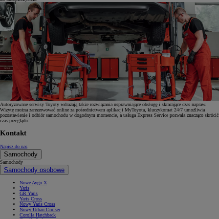
Autoryzowane serwisy Toyoty wdrażają także rozwiązania usprawniające obsługę i skracające czas napraw.
Wizytę można zarezerwować online za pośrednictwem aplikacji MyToyota, kluczykomat 24/7 umożliwia
pozostawienie i odbiór samochodu w dogodnym momencie, a usługa Express Service pozwala znacząco skrócić
czas przeglądu.
Kontakt
Napisz do nas
Samochody
Samochody
Samochody osobowe
Nowe Aygo X
Yaris
GR Yaris
Yaris Cross
Nowy Yaris Cross
Nowy Urban Cruiser
Corolla Hatchback