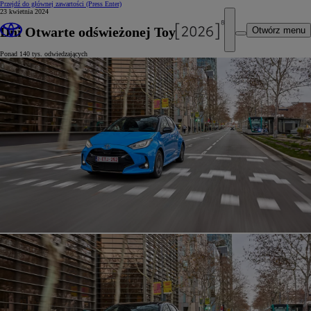
Przejdź do głównej zawartości
(Press Enter)
23 kwietnia 2024
Dni Otwarte odświeżonej Toyoty Yaris
Otwórz menu
Ponad 140 tys. odwiedzających