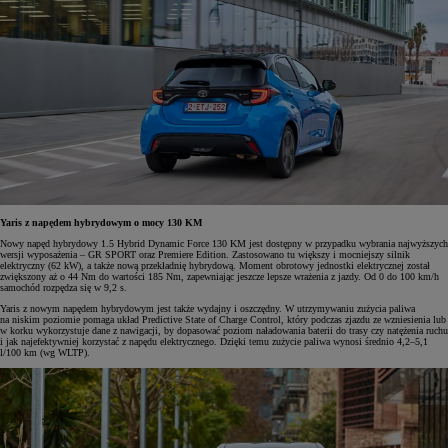
Yaris z napędem hybrydowym o mocy 130 KM
Nowy napęd hybrydowy 1.5 Hybrid Dynamic Force 130 KM jest dostępny w przypadku wybrania najwyższych
wersji wyposażenia – GR SPORT oraz Premiere Edition. Zastosowano tu większy i mocniejszy silnik
elektryczny (62 kW), a także nową przekładnię hybrydową. Moment obrotowy jednostki elektrycznej został
zwiększony aż o 44 Nm do wartości 185 Nm, zapewniając jeszcze lepsze wrażenia z jazdy. Od 0 do 100 km/h
samochód rozpędza się w 9,2 s.
Yaris z nowym napędem hybrydowym jest także wydajny i oszczędny. W utrzymywaniu zużycia paliwa
na niskim poziomie pomaga układ Predictive State of Charge Control, który podczas zjazdu ze wzniesienia lub
w korku wykorzystuje dane z nawigacji, by dopasować poziom naładowania baterii do trasy czy natężenia ruchu
i jak najefektywniej korzystać z napędu elektrycznego. Dzięki temu zużycie paliwa wynosi średnio 4,2–5,1
l/100 km (wg WLTP).