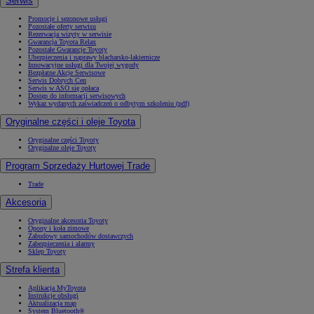
Serwis
Promocje i sezonowe usługi
Pozostałe oferty serwisu
Rezerwacja wizyty w serwisie
Gwarancja Toyota Relax
Pozostałe Gwarancje Toyoty
Ubezpieczenia i naprawy blacharsko-lakiernicze
Innowacyjne usługi dla Twojej wygody
Bezpłatne Akcje Serwisowe
Serwis Dobrych Cen
Serwis w ASO się opłaca
Dostęp do informacji serwisowych
Wykaz wydanych zaświadczeń o odbytym szkoleniu (pdf)
Oryginalne części i oleje Toyota
Oryginalne części Toyoty
Oryginalne oleje Toyoty
Program Sprzedaży Hurtowej Trade
Trade
Akcesoria
Oryginalne akcesoria Toyoty
Opony i koła zimowe
Zabudowy samochodów dostawczych
Zabezpieczenia i alarmy
Sklep Toyoty
Strefa klienta
Aplikacja MyToyota
Instrukcje obsługi
Aktualizacja map
System Bluetooth®