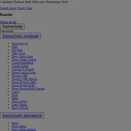
i lakierami Platinum Pearl White oraz Shimmering Silver.
Cennik nowej Toyoty Yaris
Kontakt
Napisz do nas
Samochody
Samochody
Samochody osobowe
Nowe Aygo X
Yaris
GR Yaris
Yaris Cross
Nowy Yaris Cross
Nowy Urban Cruiser
Corolla Hatchback
Corolla Sedan
Corolla TS Kombi
Nowa Corolla Cross
Toyota C-HR
Toyota C-HR Plug-in
Nowa Toyota C-HR+
Nowa Toyota bZ4X
Nowa Toyota bZ4X Touring
Camry
Prius
Mirai
Nowy RAV4
Land Cruiser
Nowy GR GT
Samochody dostawcze
Hilux
Nowy Hilux
Nowy Hilux Electric