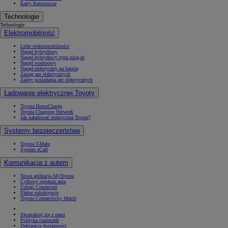
Karty Ratownicze
Technologie
Technologie
Elektromobilność
Lider elektromobilności
Napęd hybrydowy
Napęd hybrydowy typu plug-in
Napęd wodorowy
Napęd elektryczny na baterię
Zasięg aut elektrycznych
Zalety posiadania aut elektrycznych
Ładowanie elektrycznej Toyoty
Toyota HomeCharge
Toyota Charging Network
Jak naładować elektryczną Toyotę?
Systemy bezpieczeństwa
Toyota T-Mate
System eCall
Komunikacja z autem
Nowa aplikacja MyToyota
Cyfrowy opiekun auta
Usługi Connected
Płatne subskrypcje
Toyota Connectivity Match
Skontaktuj się z nami
Polityka ciasteczek
Deklaracja dostępności