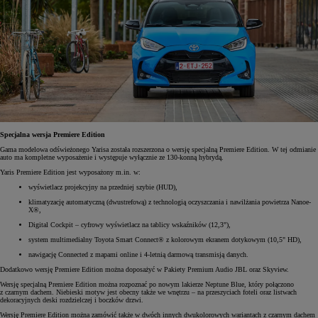
Specjalna wersja Premiere Edition
Gama modelowa odświeżonego Yarisa została rozszerzona o wersję specjalną Premiere Edition. W tej odmianie
auto ma kompletne wyposażenie i występuje wyłącznie ze 130-konną hybrydą.
Yaris Premiere Edition jest wyposażony m.in. w:
wyświetlacz projekcyjny na przedniej szybie (HUD),
klimatyzację automatyczną (dwustrefową) z technologią oczyszczania i nawilżania powietrza Nanoe-
X®,
Digital Cockpit – cyfrowy wyświetlacz na tablicy wskaźników (12,3"),
system multimedialny Toyota Smart Connect® z kolorowym ekranem dotykowym (10,5" HD),
nawigację Connected z mapami online i 4-letnią darmową transmisją danych.
Dodatkowo wersję Premiere Edition można doposażyć w Pakiety Premium Audio JBL oraz Skyview.
Wersję specjalną Premiere Edition można rozpoznać po nowym lakierze Neptune Blue, który połączono
z czarnym dachem. Niebieski motyw jest obecny także we wnętrzu – na przeszyciach foteli oraz listwach
dekoracyjnych deski rozdzielczej i boczków drzwi.
Wersję Premiere Edition można zamówić także w dwóch innych dwukolorowych wariantach z czarnym dachem