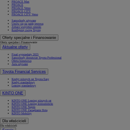
PROACE Max
PROACE
PROACE Verso
PROACE CITY
PROACE CITY Verso
Samochody używane
Umów się na jazdę testową
Zobacz wszystkie cenniki
Konfiguruj swoją Toyotę
Oferty specjalne i Finansowanie
Oferty specjalne i Finansowanie
Aktualne oferty
Finał wyprzedaży 2025
Samochody dostawcze Toyota Professional
Oferta biznesowa
Auta używane
Toyota Financial Services
Kredyt niższych rat Toyota Easy
Kredyt standardowy
Leasing standardowy
KINTO ONE
KINTO ONE Leasing niższych rat
KINTO ONE Leasing konsumencki
KINTO ONE Najem
KINTO ONE Zarządzanie flotą
KINTO Mobility
Dla właścicieli
Dla właścicieli