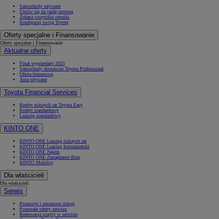
Samochody używane
Umów się na jazdę testową
Zobacz wszystkie cenniki
Konfiguruj swoją Toyotę
Oferty specjalne i Finansowanie
Oferty specjalne i Finansowanie
Aktualne oferty
Finał wyprzedaży 2025
Samochody dostawcze Toyota Professional
Oferta biznesowa
Auta używane
Toyota Financial Services
Kredyt niższych rat Toyota Easy
Kredyt standardowy
Leasing standardowy
KINTO ONE
KINTO ONE Leasing niższych rat
KINTO ONE Leasing konsumencki
KINTO ONE Najem
KINTO ONE Zarządzanie flotą
KINTO Mobility
Dla właścicieli
Dla właścicieli
Serwis
Promocje i sezonowe usługi
Pozostałe oferty serwisu
Rezerwacja wizyty w serwisie