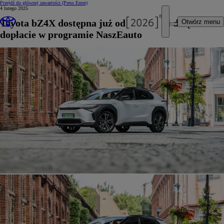
Przejdź do głównej zawartości
(Press Enter)
4 lutego 2025
Toyota bZ4X dostępna już od 128 900 zł dzięki
Otwórz menu
dopłacie w programie NaszEauto