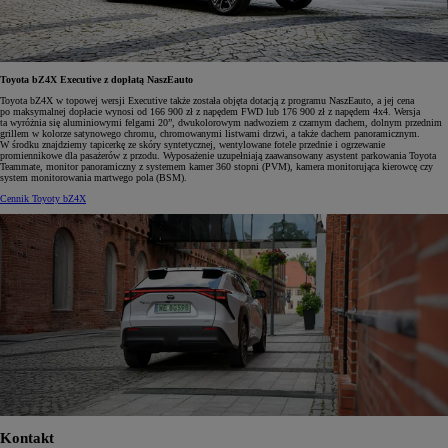
Toyota bZ4X Executive z dopłatą NaszEauto
Toyota bZ4X w topowej wersji Executive także została objęta dotacją z programu NaszEauto, a jej cena
po maksymalnej dopłacie wynosi od 166 900 zł z napędem FWD lub 176 900 zł z napędem 4x4. Wersja
ta wyróżnia się aluminiowymi felgami 20”, dwukolorowym nadwoziem z czarnym dachem, dolnym przednim
grillem w kolorze satynowego chromu, chromowanymi listwami drzwi, a także dachem panoramicznym.
W środku znajdziemy tapicerkę ze skóry syntetycznej, wentylowane fotele przednie i ogrzewanie
promiennikowe dla pasażerów z przodu. Wyposażenie uzupełniają zaawansowany asystent parkowania Toyota
Teammate, monitor panoramiczny z systemem kamer 360 stopni (PVM), kamera monitorująca kierowcę czy
system monitorowania martwego pola (BSM).
Cennik Toyoty bZ4X
Kontakt