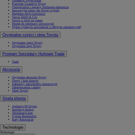
Gwarancja Toyota Relax
Pozostałe Gwarancje Toyoty
Ubezpieczenia i naprawy blacharsko-lakiernicze
Innowacyjne usługi dla Twojej wygody
Bezpłatne Akcje Serwisowe
Serwis Dobrych Cen
Serwis w ASO się opłaca
Dostęp do informacji serwisowych
Wykaz wydanych zaświadczeń o odbytym szkoleniu (pdf)
Oryginalne części i oleje Toyota
Oryginalne części Toyoty
Oryginalne oleje Toyoty
Program Sprzedaży Hurtowej Trade
Trade
Akcesoria
Oryginalne akcesoria Toyoty
Opony i koła zimowe
Zabudowy samochodów dostawczych
Zabezpieczenia i alarmy
Sklep Toyoty
Strefa klienta
Aplikacja MyToyota
Instrukcje obsługi
Aktualizacja map
System Bluetooth®
Karty Ratownicze
Technologie
Technologie