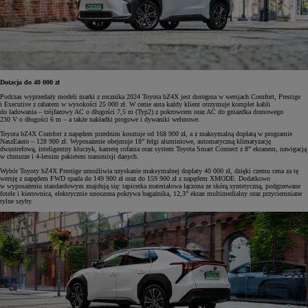
Dotacja do 40 000 zł
Podczas wyprzedaży modeli marki z rocznika 2024 Toyota bZ4X jest dostępna w wersjach Comfort, Prestige
i Executive z rabatem w wysokości 25 000 zł. W cenie auta każdy klient otrzymuje komplet kabli
do ładowania – trójfazowy AC o długości 7,5 m (Typ2) z pokrowcem oraz AC do gniazdka domowego
230 V o długości 6 m – a także nakładki progowe i dywaniki welurowe.
Toyota bZ4X Comfort z napędem przednim kosztuje od 168 900 zł, a z maksymalną dopłatą w programie
NaszEauto – 128 900 zł. Wyposażenie obejmuje 18” felgi aluminiowe, automatyczną klimatyzację
dwustrefową, inteligentny kluczyk, kamerę cofania oraz system Toyota Smart Connect z 8” ekranem, nawigacją
w chmurze i 4-letnim pakietem transmisji danych.
Wybór Toyoty bZ4X Prestige umożliwia uzyskanie maksymalnej dopłaty 40 000 zł, dzięki czemu cena za tę
wersję z napędem FWD spada do 149 900 zł oraz do 159 900 zł z napędem XMODE. Dodatkowo
w wyposażeniu standardowym znajdują się: tapicerka materiałowa łączona ze skórą syntetyczną, podgrzewane
fotele i kierownica, elektrycznie unoszona pokrywa bagażnika, 12,3” ekran multimedialny oraz przyciemniane
tylne szyby.