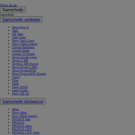
Napisz do nas
Samochody
Samochody
Samochody osobowe
Nowe Aygo X
Yaris
GR Yaris
Yaris Cross
Nowy Yaris Cross
Nowy Urban Cruiser
Corolla Hatchback
Corolla Sedan
Corolla TS Kombi
Nowa Corolla Cross
Toyota C-HR
Toyota C-HR Plug-in
Nowa Toyota C-HR+
Nowa Toyota bZ4X
Nowa Toyota bZ4X Touring
Camry
Prius
Mirai
Nowy RAV4
Land Cruiser
Nowy GR GT
Samochody dostawcze
Hilux
Nowy Hilux
Nowy Hilux Electric
PROACE Max
PROACE
PROACE Verso
PROACE CITY
PROACE CITY Verso