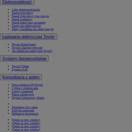
Elektromobilność
Lider elektromobilności
Napęd hybrydowy
Napęd hybrydowy typu plug-in
Napęd wodorowy
Napęd elektryczny na baterię
Zasięg aut elektrycznych
Zalety posiadania aut elektrycznych
Ładowanie elektrycznej Toyoty
Toyota HomeCharge
Toyota Charging Network
Jak naładować elektryczną Toyotę?
Systemy bezpieczeństwa
Toyota T-Mate
System eCall
Komunikacja z autem
Nowa aplikacja MyToyota
Cyfrowy opiekun auta
Usługi Connected
Płatne subskrypcje
Toyota Connectivity Match
Skontaktuj się z nami
Polityka ciasteczek
Deklaracja dostępności
(Opens in new window)
(Opens in new window)
(Opens in new window)
(Opens in new window)