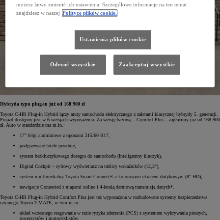
możesz łatwo zmienić ich ustawienia. Szczegółowe informacje na ten temat
znajdziesz w naszej
Polityce plików cookie.
Ustawienia plików cookie
Odrzuć wszystkie
Zaakceptuj wszystkie
Hybryda typu plug-in już od 168 900 zł
Toyota C-HR Plug-in Hybrid łączy atuty samochodu elektrycznego z zaletami klasycznej hybrydy 5. generacji.
Pojazd dostępny jest w 6 wersjach wyposażenia. Za wersję bazową – Comfort Plus – zapłacimy już od 168 900
zł. Auto w standardzie ma m.in.:
17" felgi aluminiowe z oponami 215/60 R17,
podgrzewane fotele przednie,
system bezkluczykowego dostępu do samochodu (Inteligentny kluczyk),
Digital Cockpit – cyfrowy wyświetlacz na tablicy wskaźników (12,3"),
system multimedialny Toyota Smart Connect® z kolorowym ekranem dotykowym (8" HD),
nawigacje Connected z mapami online i 4-letnią darmową transmisją danych*.
Toyota C-HR Plug-in Hybrid Comfort Plus jest też wyposażona w rozbudowane systemy bezpieczeństwa
czynnego Toyota T-MATE, w tym m.in.:
układ wczesnego reagowania w razie ryzyka zderzenia (PCS) z systemem wykrywania pieszych,
rowerzystów i motocyklistów,