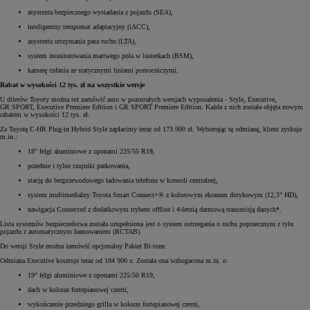
asystenta bezpiecznego wysiadania z pojazdu (SEA),
inteligentny tempomat adaptacyjny (iACC),
asystenta utrzymania pasa ruchu (LTA),
system monitorowania martwego pola w lusterkach (BSM),
kamerę cofania ze statycznymi liniami pomocniczymi.
Rabat w wysokości 12 tys. zł na wszystkie wersje
U dilerów Toyoty można też zamówić auto w pozostałych wersjach wyposażenia - Style, Executive,
GR SPORT, Executive Premiere Edition i GR SPORT Premiere Edition. Każda z nich została objęta nowym
rabatem w wysokości 12 tys. zł.
Za Toyotę C-HR Plug-in Hybrid Style zapłacimy teraz od 173 900 zł. Wybierając tę odmianę, klient zyskuje
m.in.:
18" felgi aluminiowe z oponami 225/55 R18,
przednie i tylne czujniki parkowania,
stację do bezprzewodowego ładowania telefonu w konsoli centralnej,
system multimedialny Toyota Smart Connect+® z kolorowym ekranem dotykowym (12,3" HD),
nawigacja Connected z dodatkowym trybem offline i 4-letnią darmową transmisją danych*.
Lista systemów bezpieczeństwa została uzupełniona jest o system ostrzegania o ruchu poprzecznym z tyłu
pojazdu z automatycznym hamowaniem (RCTAB).
Do wersji Style można zamówić opcjonalny Pakiet Bi-tone.
Odmiana Executive kosztuje teraz od 184 900 z. Została ona wzbogacona m.in. o:
19" felgi aluminiowe z oponami 225/50 R19,
dach w kolorze fortepianowej czerni,
wykończenie przedniego grilla w kolorze fortepianowej czerni,