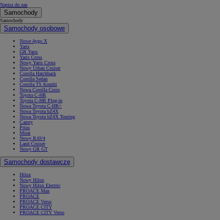
Napisz do nas
Samochody
Samochody
Samochody osobowe
Nowe Aygo X
Yaris
GR Yaris
Yaris Cross
Nowy Yaris Cross
Nowy Urban Cruiser
Corolla Hatchback
Corolla Sedan
Corolla TS Kombi
Nowa Corolla Cross
Toyota C-HR
Toyota C-HR Plug-in
Nowa Toyota C-HR+
Nowa Toyota bZ4X
Nowa Toyota bZ4X Touring
Camry
Prius
Mirai
Nowy RAV4
Land Cruiser
Nowy GR GT
Samochody dostawcze
Hilux
Nowy Hilux
Nowy Hilux Electric
PROACE Max
PROACE
PROACE Verso
PROACE CITY
PROACE CITY Verso