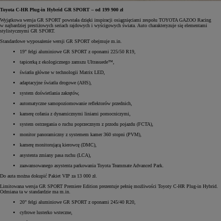
Toyota C-HR Plug-in Hybrid GR SPORT – od 199 900 zł
Wyjątkowa wersja GR SPORT powstała dzięki inspiracji osiągnięciami zespołu TOYOTA GAZOO Racing
w najbardziej prestiżowych seriach rajdowych i wyścigowych świata. Auto charakteryzuje się elementami
stylistycznymi GR SPORT.
Standardowe wyposażenie wersji GR SPORT obejmuje m.in.
19" felgi aluminiowe GR SPORT z oponami 225/50 R19,
tapicerką z ekologicznego zamszu Ultrasuede™,
światła główne w technologii Matrix LED,
adaptacyjne światła drogowe (AHS),
system doświetlania zakrętów,
automatyczne samopoziomowanie reflektorów przednich,
kamerę cofania z dynamicznymi liniami pomocniczymi,
system ostrzegania o ruchu poprzecznym z przodu pojazdu (FCTA),
monitor panoramiczny z systemem kamer 360 stopni (PVM),
kamerę monitorującą kierowcę (DMC),
asystenta zmiany pasa ruchu (LCA),
zaawansowanego asystenta parkowania Toyota Teammate Advanced Park.
Do auta można dokupić Pakiet VIP za 13 000 zł.
Limitowana wersja GR SPORT Premiere Edition prezentuje pełnię możliwości Toyoty C-HR Plug-in Hybrid.
Odmiana ta w standardzie ma m.in.
20" felgi aluminiowe GR SPORT z oponami 245/40 R20,
cyfrowe lusterko wsteczne,