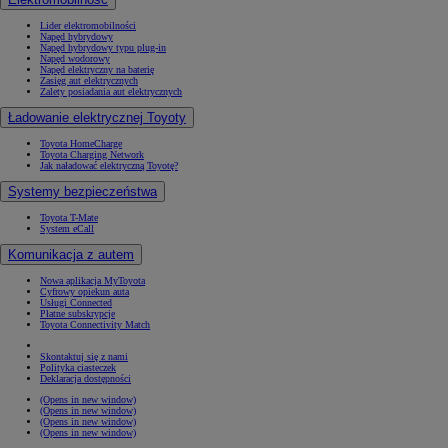
Lider elektromobilności
Napęd hybrydowy
Napęd hybrydowy typu plug-in
Napęd wodorowy
Napęd elektryczny na baterię
Zasięg aut elektrycznych
Zalety posiadania aut elektrycznych
Ładowanie elektrycznej Toyoty
Toyota HomeCharge
Toyota Charging Network
Jak naładować elektryczną Toyotę?
Systemy bezpieczeństwa
Toyota T-Mate
System eCall
Komunikacja z autem
Nowa aplikacja MyToyota
Cyfrowy opiekun auta
Usługi Connected
Płatne subskrypcje
Toyota Connectivity Match
Skontaktuj się z nami
Polityka ciasteczek
Deklaracja dostępności
(Opens in new window)
(Opens in new window)
(Opens in new window)
(Opens in new window)