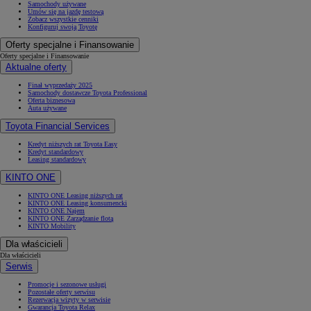
Samochody używane
Umów się na jazdę testową
Zobacz wszystkie cenniki
Konfiguruj swoją Toyotę
Oferty specjalne i Finansowanie
Oferty specjalne i Finansowanie
Aktualne oferty
Finał wyprzedaży 2025
Samochody dostawcze Toyota Professional
Oferta biznesowa
Auta używane
Toyota Financial Services
Kredyt niższych rat Toyota Easy
Kredyt standardowy
Leasing standardowy
KINTO ONE
KINTO ONE Leasing niższych rat
KINTO ONE Leasing konsumencki
KINTO ONE Najem
KINTO ONE Zarządzanie flotą
KINTO Mobility
Dla właścicieli
Dla właścicieli
Serwis
Promocje i sezonowe usługi
Pozostałe oferty serwisu
Rezerwacja wizyty w serwisie
Gwarancja Toyota Relax