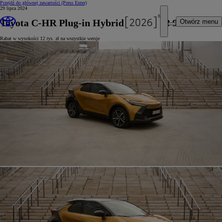
Przejdź do głównej zawartości
(Press Enter)
29 lipca 2024
Toyota C-HR Plug-in Hybrid już od 168 900 zł
Otwórz menu
Rabat w wysokości 12 tys. zł na wszystkie wersje