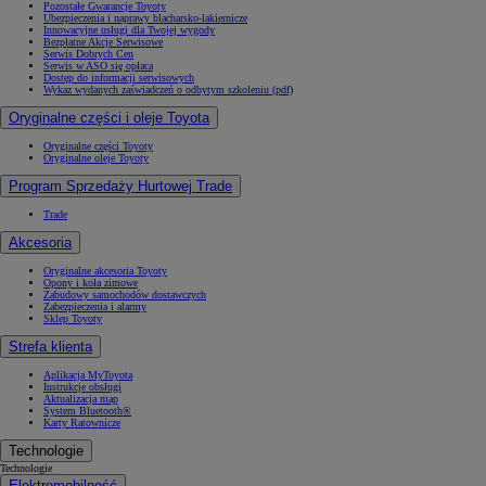
Pozostałe Gwarancje Toyoty
Ubezpieczenia i naprawy blacharsko-lakiernicze
Innowacyjne usługi dla Twojej wygody
Bezpłatne Akcje Serwisowe
Serwis Dobrych Cen
Serwis w ASO się opłaca
Dostęp do informacji serwisowych
Wykaz wydanych zaświadczeń o odbytym szkoleniu (pdf)
Oryginalne części i oleje Toyota
Oryginalne części Toyoty
Oryginalne oleje Toyoty
Program Sprzedaży Hurtowej Trade
Trade
Akcesoria
Oryginalne akcesoria Toyoty
Opony i koła zimowe
Zabudowy samochodów dostawczych
Zabezpieczenia i alarmy
Sklep Toyoty
Strefa klienta
Aplikacja MyToyota
Instrukcje obsługi
Aktualizacja map
System Bluetooth®
Karty Ratownicze
Technologie
Technologie
Elektromobilność