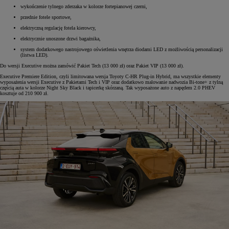
wykończenie tylnego zderzaka w kolorze fortepianowej czerni,
przednie fotele sportowe,
elektryczną regulację fotela kierowcy,
elektrycznie unoszone drzwi bagażnika,
system dodatkowego nastrojowego oświetlenia wnętrza diodami LED z możliwością personalizacji
(listwa LED).
Do wersji Executive można zamówić Pakiet Tech (13 000 zł) oraz Pakiet VIP (13 000 zł).
Executive Premiere Edition, czyli limitowana wersja Toyoty C-HR Plug-in Hybrid, ma wszystkie elementy
wyposażenia wersji Executive z Pakietami Tech i VIP oraz dodatkowo malowanie nadwozia Bi-tone+ z tylną
częścią auta w kolorze Night Sky Black i tapicerkę skórzaną. Tak wyposażone auto z napędem 2.0 PHEV
kosztuje od 210 900 zł.