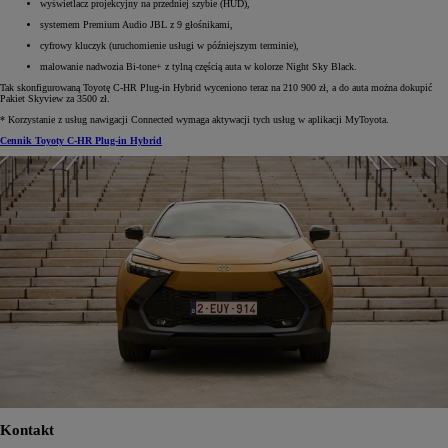
wyświetlacz projekcyjny na przedniej szybie (HUD),
systemem Premium Audio JBL z 9 głośnikami,
cyfrowy kluczyk (uruchomienie usługi w późniejszym terminie),
malowanie nadwozia Bi-tone+ z tylną częścią auta w kolorze Night Sky Black.
Tak skonfigurowaną Toyotę C-HR Plug-in Hybrid wyceniono teraz na 210 900 zł, a do auta można dokupić
Pakiet Skyview za 3500 zł.
* Korzystanie z usług nawigacji Connected wymaga aktywacji tych usług w aplikacji MyToyota.
Cennik Toyoty C-HR Plug-in Hybrid
Kontakt