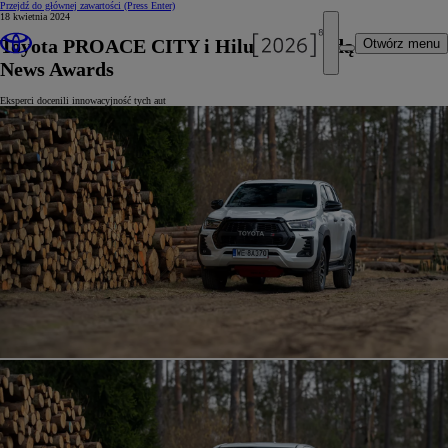
Przejdź do głównej zawartości
(Press Enter)
18 kwietnia 2024
Toyota PROACE CITY i Hilux z nagrodą Fleet
Otwórz menu
News Awards
Eksperci docenili innowacyjność tych aut