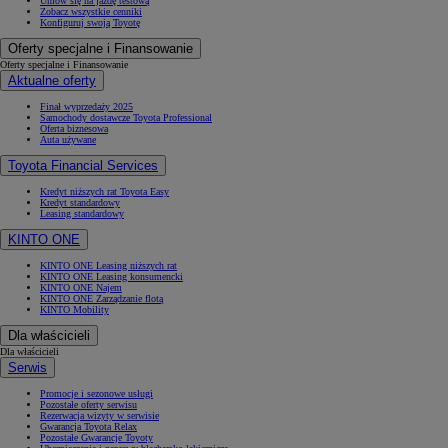
Umów się na jazdę testową
Zobacz wszystkie cenniki
Konfiguruj swoją Toyotę
Oferty specjalne i Finansowanie
Oferty specjalne i Finansowanie
Aktualne oferty
Finał wyprzedaży 2025
Samochody dostawcze Toyota Professional
Oferta biznesowa
Auta używane
Toyota Financial Services
Kredyt niższych rat Toyota Easy
Kredyt standardowy
Leasing standardowy
KINTO ONE
KINTO ONE Leasing niższych rat
KINTO ONE Leasing konsumencki
KINTO ONE Najem
KINTO ONE Zarządzanie flotą
KINTO Mobility
Dla właścicieli
Dla właścicieli
Serwis
Promocje i sezonowe usługi
Pozostałe oferty serwisu
Rezerwacja wizyty w serwisie
Gwarancja Toyota Relax
Pozostałe Gwarancje Toyoty