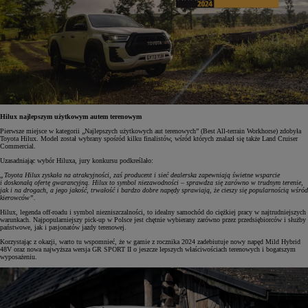
Hilux najlepszym użytkowym autem terenowym
Pierwsze miejsce w kategorii „Najlepszych użytkowych aut terenowych” (Best All-terrain Workhorse) zdobyła
Toyota Hilux. Model został wybrany spośród kilku finalistów, wśród których znalazł się także Land Cruiser
Commercial.
Uzasadniając wybór Hiluxa, jury konkursu podkreślało:
„Toyota Hilux zyskała na atrakcyjności, zaś producent i sieć dealerska zapewniają świetne wsparcie
i doskonałą ofertę gwarancyjną. Hilux to symbol niezawodności – sprawdza się zarówno w trudnym terenie,
jak i na drogach, a jego jakość, trwałość i bardzo dobre napędy sprawiają, że cieszy się popularnością wśród
kierowców”.
Hilux, legenda off-roadu i symbol niezniszczalności, to idealny samochód do ciężkiej pracy w najtrudniejszych
warunkach. Najpopularniejszy pick-up w Polsce jest chętnie wybierany zarówno przez przedsiębiorców i służby
państwowe, jak i pasjonatów jazdy terenowej.
Korzystając z okazji, warto tu wspomnieć, że w gamie z rocznika 2024 zadebiutuje nowy napęd Mild Hybrid
48V oraz nowa najwyższa wersja GR SPORT II o jeszcze lepszych właściwościach terenowych i bogatszym
wyposażeniu.