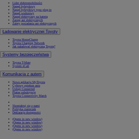
Lider elektromobilności
Napęd hybrydowy
Napęd hybrydowy typu plug-in
Napęd wodorowy
Napęd elektryczny na baterię
Zasięg aut elektrycznych
Zalety posiadania aut elektrycznych
Ładowanie elektrycznej Toyoty
Toyota HomeCharge
Toyota Charging Network
Jak naładować elektryczną Toyotę?
Systemy bezpieczeństwa
Toyota T-Mate
System eCall
Komunikacja z autem
Nowa aplikacja MyToyota
Cyfrowy opiekun auta
Usługi Connected
Płatne subskrypcje
Toyota Connectivity Match
Skontaktuj się z nami
Polityka ciasteczek
Deklaracja dostępności
(Opens in new window)
(Opens in new window)
(Opens in new window)
(Opens in new window)