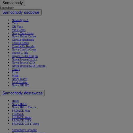
Samochody
Samochody
Samochody osobowe
Nowe Aygo X
Yaris
GR Yaris
Yaris Cross
Nowy Yaris Cross
Nowy Urban Cruiser
Corolla Hatchback
Corolla Sedan
Corolla TS Kombi
Nowa Corolla Cross
Toyota C-HR
Toyota C-HR Plug-in
Nowa Toyota C-HR+
Nowa Toyota bZ4X
Nowa Toyota bZ4X Touring
Camry
Prius
Mirai
Nowy RAV4
Land Cruiser
Nowy GR GT
Samochody dostawcze
Hilux
Nowy Hilux
Nowy Hilux Electric
PROACE Max
PROACE
PROACE Verso
PROACE CITY
PROACE CITY Verso
Samochody używane