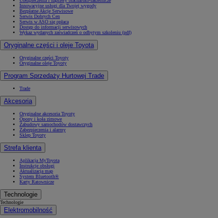
Ubezpieczenia i naprawy blacharsko-lakiernicze
Innowacyjne usługi dla Twojej wygody
Bezpłatne Akcje Serwisowe
Serwis Dobrych Cen
Serwis w ASO się opłaca
Dostęp do informacji serwisowych
Wykaz wydanych zaświadczeń o odbytym szkoleniu (pdf)
Oryginalne części i oleje Toyota
Oryginalne części Toyoty
Oryginalne oleje Toyoty
Program Sprzedaży Hurtowej Trade
Trade
Akcesoria
Oryginalne akcesoria Toyoty
Opony i koła zimowe
Zabudowy samochodów dostawczych
Zabezpieczenia i alarmy
Sklep Toyoty
Strefa klienta
Aplikacja MyToyota
Instrukcje obsługi
Aktualizacja map
System Bluetooth®
Karty Ratownicze
Technologie
Technologie
Elektromobilność