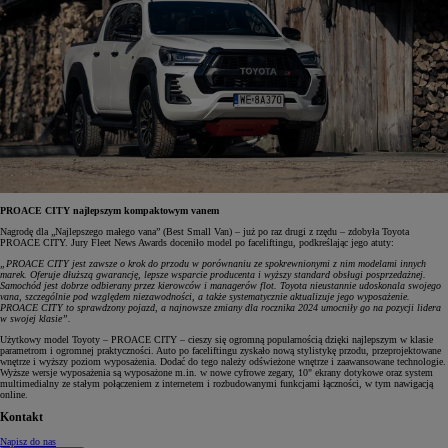
PROACE CITY najlepszym kompaktowym vanem
Nagrodę dla „Najlepszego małego vana” (Best Small Van) – już po raz drugi z rzędu – zdobyła Toyota
PROACE CITY. Jury Fleet News Awards doceniło model po faceliftingu, podkreślając jego atuty:
„PROACE CITY jest zawsze o krok do przodu w porównaniu ze spokrewnionymi z nim modelami innych
marek. Oferuje dłuższą gwarancję, lepsze wsparcie producenta i wyższy standard obsługi posprzedażnej.
Samochód jest dobrze odbierany przez kierowców i managerów flot. Toyota nieustannie udoskonala swojego
vana, szczególnie pod względem niezawodności, a także systematycznie aktualizuje jego wyposażenie.
PROACE CITY to sprawdzony pojazd, a najnowsze zmiany dla rocznika 2024 umocniły go na pozycji lidera
w swojej klasie”.
Użytkowy model Toyoty – PROACE CITY – cieszy się ogromną popularnością dzięki najlepszym w klasie
parametrom i ogromnej praktyczności. Auto po faceliftingu zyskało nową stylistykę przodu, przeprojektowane
wnętrze i wyższy poziom wyposażenia. Dodać do tego należy odświeżone wnętrze i zaawansowane technologie.
Wyższe wersje wyposażenia są wyposażone m.in. w nowe cyfrowe zegary, 10" ekrany dotykowe oraz system
multimedialny ze stałym połączeniem z internetem i rozbudowanymi funkcjami łączności, w tym nawigacją
online.
Kontakt
Napisz do nas