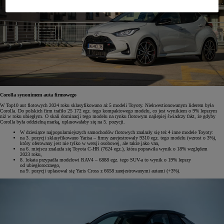
Corolla synonimem auta firmowego
W Top10 aut flotowych 2024 roku sklasyfikowano aż 5 modeli Toyoty. Niekwestionowanym liderem była
Corolla. Do polskich firm trafiło 25 172 egz. tego kompaktowego modelu, co jest wynikiem o 9% lepszym
niż w roku ubiegłym. O skali dominacji tego modelu na rynku flotowym najlepiej świadczy fakt, że gdyby
Corolla była oddzielną marką, uplasowałaby się na 5. pozycji.
W dziesiątce najpopularniejszych samochodów flotowych znalazły się też 4 inne modele Toyoty:
na 3. pozycji sklasyfikowano Yarisa – firmy zarejestrowały 9310 egz. tego modelu (wzrost o 3%),
który oferowany jest nie tylko w wersji osobowej, ale także jako van,
na 6. miejscu znalazła się Toyota C-HR (7624 egz.), która poprawiła wynik o 18% względem
2023 roku,
8. lokata przypadła modelowi RAV4 – 6888 egz. tego SUV-a to wynik o 19% lepszy
od ubiegłorocznego,
na 9. pozycji uplasował się Yaris Cross z 6658 zarejestrowanymi autami (+3%).