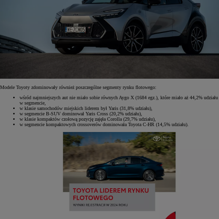
Modele Toyoty zdominowały również poszczególne segmenty rynku flotowego:
wśród najmniejszych aut nie miało sobie równych Aygo X (1684 egz.), które miało aż 44,2% udziału
w segmencie,
w klasie samochodów miejskich liderem był Yaris (31,8% udziału),
w segmencie B-SUV dominował Yaris Cross (20,2% udziału),
w klasie kompaktów czołową pozycję zajęła Corolla (29,7% udziału),
w segmencie kompaktowych crossoverów dominowała Toyota C-HR (14,5% udziału).