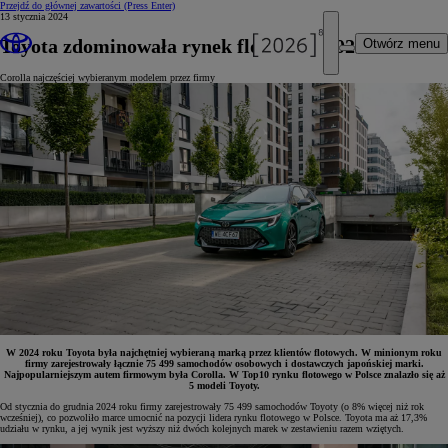
Przejdź do głównej zawartości
(Press Enter)
13 stycznia 2024
Toyota zdominowała rynek flotowy w 2024 roku
Otwórz menu
Corolla najczęściej wybieranym modelem przez firmy
W 2024 roku Toyota była najchętniej wybieraną marką przez klientów flotowych. W minionym roku
firmy zarejestrowały łącznie 75 499 samochodów osobowych i dostawczych japońskiej marki.
Najpopularniejszym autem firmowym była Corolla. W Top10 rynku flotowego w Polsce znalazło się aż
5 modeli Toyoty.
Od stycznia do grudnia 2024 roku firmy zarejestrowały 75 499 samochodów Toyoty (o 8% więcej niż rok
wcześniej), co pozwoliło marce umocnić na pozycji lidera rynku flotowego w Polsce. Toyota ma aż 17,3%
udziału w rynku, a jej wynik jest wyższy niż dwóch kolejnych marek w zestawieniu razem wziętych.