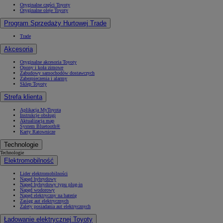
Oryginalne części Toyoty
Oryginalne oleje Toyoty
Program Sprzedaży Hurtowej Trade
Trade
Akcesoria
Oryginalne akcesoria Toyoty
Opony i koła zimowe
Zabudowy samochodów dostawczych
Zabezpieczenia i alarmy
Sklep Toyoty
Strefa klienta
Aplikacja MyToyota
Instrukcje obsługi
Aktualizacja map
System Bluetooth®
Karty Ratownicze
Technologie
Technologie
Elektromobilność
Lider elektromobilności
Napęd hybrydowy
Napęd hybrydowy typu plug-in
Napęd wodorowy
Napęd elektryczny na baterię
Zasięg aut elektrycznych
Zalety posiadania aut elektrycznych
Ładowanie elektrycznej Toyoty