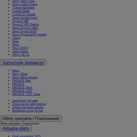
Nowy Yaris Cross
Nowy Urban Cruiser
Corolla Hatchback
Corolla Sedan
Corolla TS Kombi
Nowa Corolla Cross
Toyota C-HR
Toyota C-HR Plug-in
Nowa Toyota C-HR+
Nowa Toyota bZ4X
Nowa Toyota bZ4X Touring
Camry
Prius
Mirai
Nowy RAV4
Land Cruiser
Nowy GR GT
Samochody dostawcze
Hilux
Nowy Hilux
Nowy Hilux Electric
PROACE Max
PROACE
PROACE Verso
PROACE CITY
PROACE CITY Verso
Samochody używane
Umów się na jazdę testową
Zobacz wszystkie cenniki
Konfiguruj swoją Toyotę
Oferty specjalne i Finansowanie
Oferty specjalne i Finansowanie
Aktualne oferty
Finał wyprzedaży 2025