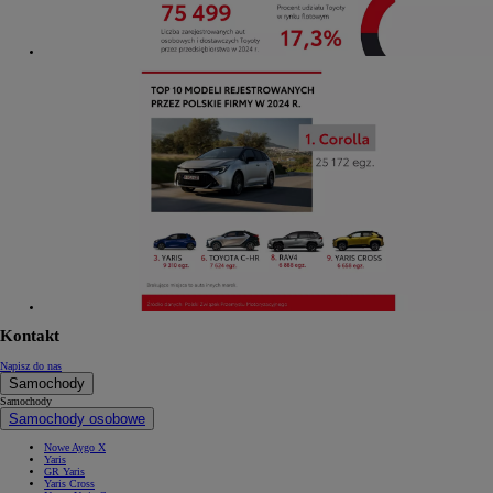
Kontakt
Napisz do nas
Samochody
Samochody
Samochody osobowe
Nowe Aygo X
Yaris
GR Yaris
Yaris Cross