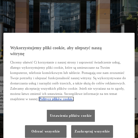
Wykorzystujemy pliki cookie, aby ulepszyć naszą
witrynę
Chcemy ułatwić Ci korzystanie z naszej strony i usprawnić świadczenie usług,
dlatego wykorzystujemy pliki cookie, które są umieszczane na Twoim
komputerze, telefonie komórkowym lub tablecie. Pomagają one nam zrozumieć
Twoje potrzeby i ulepszać funkcjonalność naszej witryny. Są wykorzystywane do
Mirosław Sochacki, Corporate Sales Senior Manager w Toyota Central Europe, podsumowując ubiegłoroczne
dostarczania usług i narzędzi osób trzecich, a także służą do celów reklamowych.
wyniki, podkreślił:
Zalecamy akceptację wszystkich plików cookie. Jeżeli nie wyrażasz na to zgody,
„Dzięki zaufaniu naszych klientów kolejny rok kończymy na pozycji lidera rynku flotowego, a Corolla
możesz łatwo zmienić ich ustawienia. Szczegółowe informacje na ten temat
pozostaje najczęstszym wyborem polskich firm. 2024 rok był czasem jeszcze lepszej i szerszej gamy
ekonomicznych, niskoemisyjnych i niezawodnych aut z piątą generacją hybrydy oraz hybryd plug-in. Na rynku
znajdziesz w naszej
Polityce plików cookie.
zadebiutowały nowe odsłony Land Cruisera oraz Camry, a PROACE MAX wzmocnił naszą obecność
w kategorii aut dostawczych. Nieustannie uważnie analizujemy otoczenie biznesowe i dokładamy wszelkich
starań, by oferować naszym partnerom rozwiązania dostosowane do potrzeb ich działalności”.
Ustawienia plików cookie
Odrzuć wszystkie
Zaakceptuj wszystkie