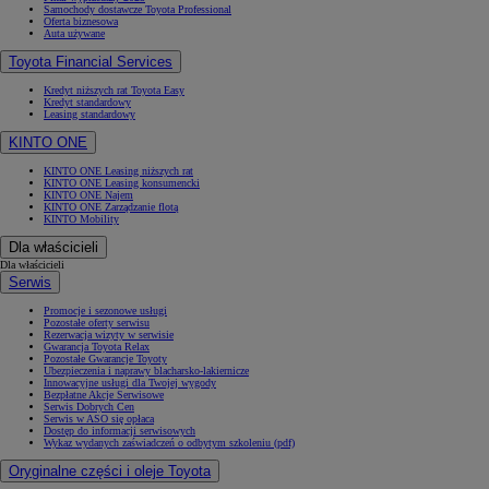
Samochody dostawcze Toyota Professional
Oferta biznesowa
Auta używane
Toyota Financial Services
Kredyt niższych rat Toyota Easy
Kredyt standardowy
Leasing standardowy
KINTO ONE
KINTO ONE Leasing niższych rat
KINTO ONE Leasing konsumencki
KINTO ONE Najem
KINTO ONE Zarządzanie flotą
KINTO Mobility
Dla właścicieli
Dla właścicieli
Serwis
Promocje i sezonowe usługi
Pozostałe oferty serwisu
Rezerwacja wizyty w serwisie
Gwarancja Toyota Relax
Pozostałe Gwarancje Toyoty
Ubezpieczenia i naprawy blacharsko-lakiernicze
Innowacyjne usługi dla Twojej wygody
Bezpłatne Akcje Serwisowe
Serwis Dobrych Cen
Serwis w ASO się opłaca
Dostęp do informacji serwisowych
Wykaz wydanych zaświadczeń o odbytym szkoleniu (pdf)
Oryginalne części i oleje Toyota